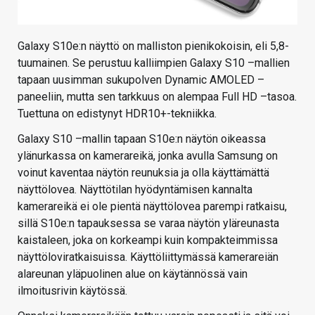
Galaxy S10e:n näyttö on malliston pienikokoisin, eli 5,8-
tuumainen. Se perustuu kalliimpien Galaxy S10 –mallien
tapaan uusimman sukupolven Dynamic AMOLED –
paneeliin, mutta sen tarkkuus on alempaa Full HD –tasoa.
Tuettuna on edistynyt HDR10+-tekniikka.
Galaxy S10 –mallin tapaan S10e:n näytön oikeassa
ylänurkassa on kamerareikä, jonka avulla Samsung on
voinut kaventaa näytön reunuksia ja olla käyttämättä
näyttölovea. Näyttötilan hyödyntämisen kannalta
kamerareikä ei ole pientä näyttölovea parempi ratkaisu,
sillä S10e:n tapauksessa se varaa näytön yläreunasta
kaistaleen, joka on korkeampi kuin kompakteimmissa
näyttöloviratkaisuissa. Käyttöliittymässä kamerareiän
alareunan yläpuolinen alue on käytännössä vain
ilmoitusrivin käytössä.