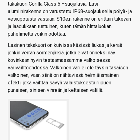
takakuori Gorilla Glass 5 –suojalasia. Lasi-
alumiinirakenne on varustettu IP68-suojauksella pölyä- ja
vesiupotusta vastaan. S10e:n rakenne on erittäin tukevan
ja laadukkaan tuntuinen, kuten tämän hintaluokan
puhelimelta voikin odottaa.
Lasinen takakuori on kuivissa käsissä liukas ja kerää
jonkin verran sormenjälkiä, jotka eivät onneksi näy
kovinkaan hyvin testaamassamme valkoisessa
värivaihtoehdossa. Valkoinen väri ei ole täysin tasaisen
valkoinen, vaan siinä on nähtävissä helmiäismäinen
efekti, joka vaihtaa sävyä valaistuksesta riipuen
punaisen, sinisen vihreän ja keltaisen välillä.