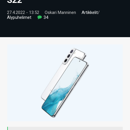
ARTIKKELIT
27.4.2022 - 13:52
Oskari Manninen
Artikkelit
/
Älypuhelimet
34
VIDEOT
TECHBBS
TIETOA
HINTA.FI
KAUPPA
VAIHDA TEEMA
HAKU