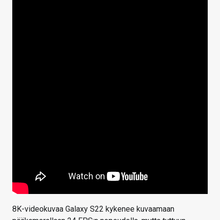
8K-videokuvaa Galaxy S22 kykenee kuvaamaan