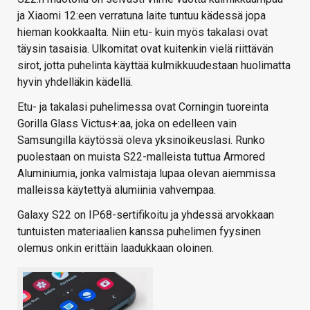
ja Xiaomi 12:een verratuna laite tuntuu kädessä jopa
hieman kookkaalta. Niin etu- kuin myös takalasi ovat
täysin tasaisia. Ulkomitat ovat kuitenkin vielä riittävän
sirot, jotta puhelinta käyttää kulmikkuudestaan huolimatta
hyvin yhdelläkin kädellä.
Etu- ja takalasi puhelimessa ovat Corningin tuoreinta
Gorilla Glass Victus+:aa, joka on edelleen vain
Samsungilla käytössä oleva yksinoikeuslasi. Runko
puolestaan on muista S22-malleista tuttua Armored
Aluminiumia, jonka valmistaja lupaa olevan aiemmissa
malleissa käytettyä alumiinia vahvempaa.
Galaxy S22 on IP68-sertifikoitu ja yhdessä arvokkaan
tuntuisten materiaalien kanssa puhelimen fyysinen
olemus onkin erittäin laadukkaan oloinen.