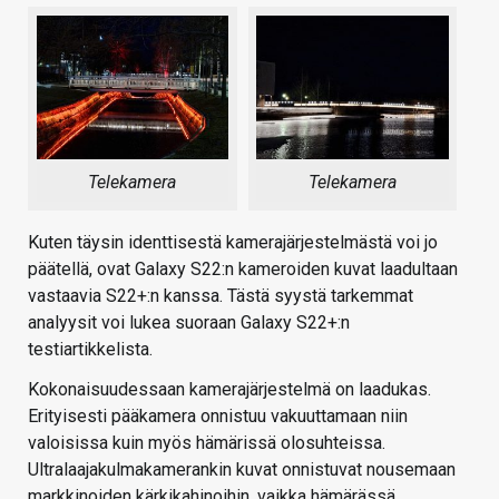
Telekamera
Telekamera
Kuten täysin identtisestä kamerajärjestelmästä voi jo
päätellä, ovat Galaxy S22:n kameroiden kuvat laadultaan
vastaavia S22+:n kanssa. Tästä syystä tarkemmat
analyysit voi lukea suoraan Galaxy S22+:n
testiartikkelista.
Kokonaisuudessaan kamerajärjestelmä on laadukas.
Erityisesti pääkamera onnistuu vakuuttamaan niin
valoisissa kuin myös hämärissä olosuhteissa.
Ultralaajakulmakamerankin kuvat onnistuvat nousemaan
markkinoiden kärkikahinoihin, vaikka hämärässä