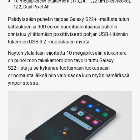
10 megapikselin etukamera (1/3,24”, 1,22 um pikselikoko),
f2.2, Dual Pixel AF
Päädyissään puhelin tarjoaa Galaxy S22+ -mallista tutun
kattauksen ja 900 euron suositushintaansa puhelin
onnistuu yllättämään positiivisesti pohjan USB-liitännän
tukemien USB 3.2 -nopeuksien myötä.
Näytön ylälaitaan sijoitettu 10 megapikselin etukamera
on puhelimen takakameroiden tavoin tuttu Galaxy
S22+:sta ja se kykenee tuottamaan luokassaan
erinomaista jälkeä niin valoisassa kuin myös hämärässä
ympäristössä.