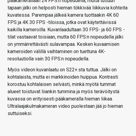
pääkamerallaan 24 FPS:n nopeudella, mutta tuttuun
tapaan jälki on helposti hieman tökkivää liikkuvia kohteita
kuvatessa. Parempaa jälkeä kamera tuottaakin 4K 60
FPS ja 4K 30 FPS -tiloissa, jotka ovat käytettävissä
kaikilla kameroilla. Kuvanlaadultaan 30 FPS- ja 60 FPS -
tilat vastaavat toisiaan, mutta 60 FPS:n nopeudella jälki
on ymmärrettävästi sulavampaa. Kesken kuvaamisen
kameroiden välillä vaihtaminen on tuettuna 4K-
resoluutiolla vain 30 FPS:n nopeudella.
Myös videon kuvanlaatu on S22+:sta tuttua. Jälki on
kohtalaista, mutta ei markkinoiden huippua. Kontrasti
korostuu kohtalaisen selvästi, minkä myötä tummat
alueet toistuvat liiankin tummina ja myös terävöitystä
kuvassa on erityisesti pääkameralla hieman liikaa.
Ultralaajakulmakameran video puolestaan jää jo hieman
suttuiseksi.