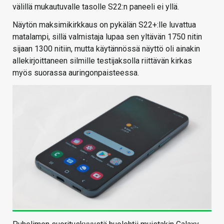
välillä mukautuvalle tasolle S22:n paneeli ei yllä.
Näytön maksimikirkkaus on pykälän S22+:lle luvattua
matalampi, sillä valmistaja lupaa sen yltävän 1750 nitin
sijaan 1300 nitiin, mutta käytännössä näyttö oli ainakin
allekirjoittaneen silmille testijaksolla riittävän kirkas
myös suorassa auringonpaisteessa.