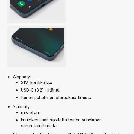
Alapääty:
SIM-korttikelkka
USB-C (3.2) -liitäntä
toinen puhelimen stereokaiuttimista
Yläpääty:
mikrofoni
kuulokeritilään sijoitettu toinen puhelimen
stereokaiuttimista