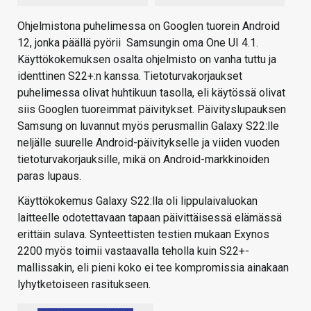
Ohjelmistona puhelimessa on Googlen tuorein Android
12, jonka päällä pyörii Samsungin oma One UI 4.1.
Käyttökokemuksen osalta ohjelmisto on vanha tuttu ja
identtinen S22+:n kanssa. Tietoturvakorjaukset
puhelimessa olivat huhtikuun tasolla, eli käytössä olivat
siis Googlen tuoreimmat päivitykset. Päivityslupauksen
Samsung on luvannut myös perusmallin Galaxy S22:lle
neljälle suurelle Android-päivitykselle ja viiden vuoden
tietoturvakorjauksille, mikä on Android-markkinoiden
paras lupaus.
Käyttökokemus Galaxy S22:lla oli lippulaivaluokan
laitteelle odotettavaan tapaan päivittäisessä elämässä
erittäin sulava. Synteettisten testien mukaan Exynos
2200 myös toimii vastaavalla teholla kuin S22+-
mallissakin, eli pieni koko ei tee kompromissia ainakaan
lyhytketoiseen rasitukseen.