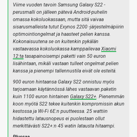
Viime vuoden tavoin Samsung Galaxy S22 -
perusmalli on jälleen pätevä Android-puhelin
omassa kokoluokassaan, mutta sitä vaivaa
sisarusmalleista tutut Exynos 2200 -järjestelmäpiirin
optimointiongelmat ja haasteet pelien kanssa.
Kokonaisuutena se on kuitenkin pykälän
vastaavassa kokoluokassa kamppailevaa
Xiaomi
12:ta
tasapainoisempi paketti vain 50 euron
lisähintaan, mikäli vastaan tulleet ongelmat pelien
kanssa ja pienempi tallennustila eivät ole esteitä.
900 euron hintaansa Galaxy S22 onnistuu myös
tarjoamaan käytännössä lähes vastaavan paketin
kuin 1100 euron hintainen
Galaxy S22+
. Pienemmän
koon myötä S22 tekee kuitenkin kompromissin akun
kestossa ja Wi-Fi 6E:n puutteessa. 25 wattiin
hidastettu latausnopeus ei puolestaan ollut
merkittävästi S22+:n 45 watin latausta hitaampi.
Plussaa