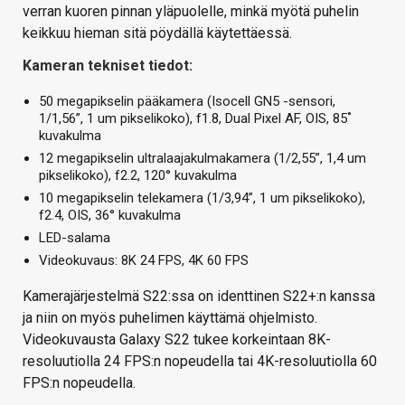
verran kuoren pinnan yläpuolelle, minkä myötä puhelin
keikkuu hieman sitä pöydällä käytettäessä.
Kameran tekniset tiedot:
50 megapikselin pääkamera (Isocell GN5 -sensori,
1/1,56”, 1 um pikselikoko), f1.8, Dual Pixel AF, OIS, 85˚
kuvakulma
12 megapikselin ultralaajakulmakamera (1/2,55”, 1,4 um
pikselikoko), f2.2, 120° kuvakulma
10 megapikselin telekamera (1/3,94”, 1 um pikselikoko),
f2.4, OIS, 36° kuvakulma
LED-salama
Videokuvaus: 8K 24 FPS, 4K 60 FPS
Kamerajärjestelmä S22:ssa on identtinen S22+:n kanssa
ja niin on myös puhelimen käyttämä ohjelmisto.
Videokuvausta Galaxy S22 tukee korkeintaan 8K-
resoluutiolla 24 FPS:n nopeudella tai 4K-resoluutiolla 60
FPS:n nopeudella.