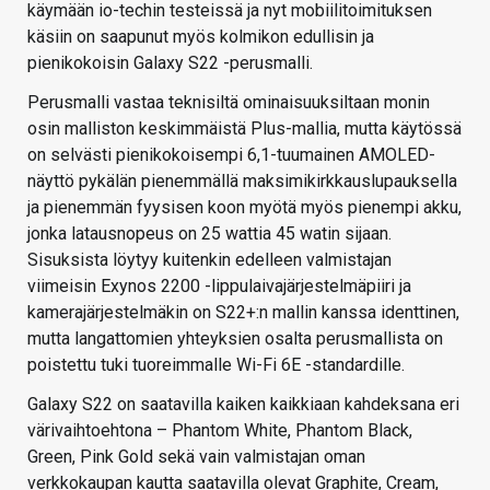
käymään io-techin testeissä ja nyt mobiilitoimituksen
käsiin on saapunut myös kolmikon edullisin ja
pienikokoisin Galaxy S22 -perusmalli.
Perusmalli vastaa teknisiltä ominaisuuksiltaan monin
osin malliston keskimmäistä Plus-mallia, mutta käytössä
on selvästi pienikokoisempi 6,1-tuumainen AMOLED-
näyttö pykälän pienemmällä maksimikirkkauslupauksella
ja pienemmän fyysisen koon myötä myös pienempi akku,
jonka latausnopeus on 25 wattia 45 watin sijaan.
Sisuksista löytyy kuitenkin edelleen valmistajan
viimeisin Exynos 2200 -lippulaivajärjestelmäpiiri ja
kamerajärjestelmäkin on S22+:n mallin kanssa identtinen,
mutta langattomien yhteyksien osalta perusmallista on
poistettu tuki tuoreimmalle Wi-Fi 6E -standardille.
Galaxy S22 on saatavilla kaiken kaikkiaan kahdeksana eri
värivaihtoehtona – Phantom White, Phantom Black,
Green, Pink Gold sekä vain valmistajan oman
verkkokaupan kautta saatavilla olevat Graphite, Cream,