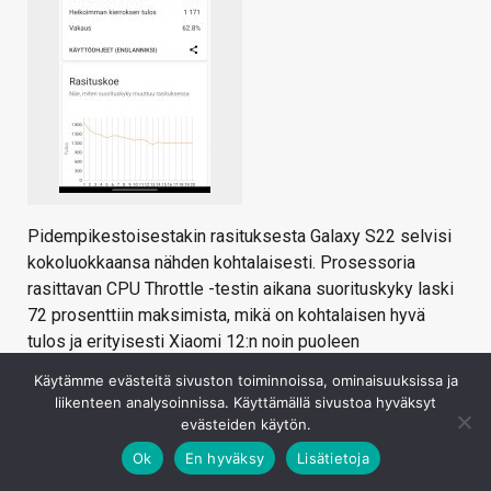
Pidempikestoisestakin rasituksesta Galaxy S22 selvisi
kokoluokkaansa nähden kohtalaisesti. Prosessoria
rasittavan CPU Throttle -testin aikana suorituskyky laski
72 prosenttiin maksimista, mikä on kohtalaisen hyvä
tulos ja erityisesti Xiaomi 12:n noin puoleen
laskeneeseen tehoon nähden tulos on jopa erinomainen.
Käytämme evästeitä sivuston toiminnoissa, ominaisuuksissa ja
Grafiikkasuorituskykyä simuloivassa 3DMark WildLife
liikenteen analysoinnissa. Käyttämällä sivustoa hyväksyt
Extreme Stess Testissä suorituskyky laski selvemmin
evästeiden käytön.
62,8 prosenttiin, mikä on kuitenkin edelleen pienehkölle
Ok
En hyväksy
Lisätietoja
puhelimelle hyvä tulos ja esimerkiksi juuri mainitun