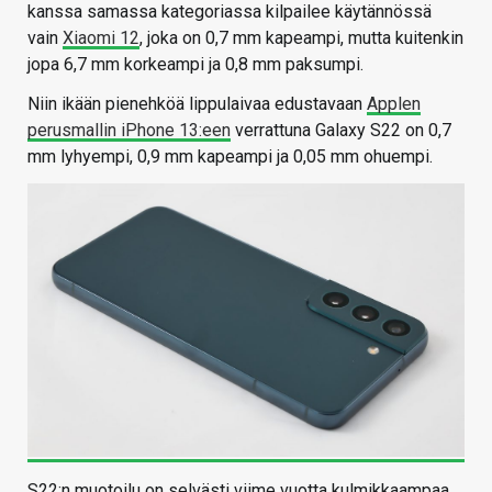
kanssa samassa kategoriassa kilpailee käytännössä
vain
Xiaomi 12
, joka on 0,7 mm kapeampi, mutta kuitenkin
jopa 6,7 mm korkeampi ja 0,8 mm paksumpi.
Niin ikään pienehköä lippulaivaa edustavaan
Applen
perusmallin iPhone 13:een
verrattuna Galaxy S22 on 0,7
mm lyhyempi, 0,9 mm kapeampi ja 0,05 mm ohuempi.
S22:n muotoilu on selvästi viime vuotta kulmikkaampaa