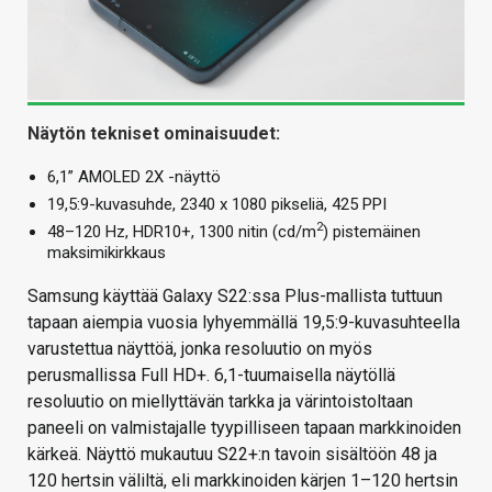
Näytön tekniset ominaisuudet:
6,1” AMOLED 2X -näyttö
19,5:9-kuvasuhde, 2340 x 1080 pikseliä, 425 PPI
2
48–120 Hz, HDR10+, 1300 nitin (cd/m
) pistemäinen
maksimikirkkaus
Samsung käyttää Galaxy S22:ssa Plus-mallista tuttuun
tapaan aiempia vuosia lyhyemmällä 19,5:9-kuvasuhteella
varustettua näyttöä, jonka resoluutio on myös
perusmallissa Full HD+. 6,1-tuumaisella näytöllä
resoluutio on miellyttävän tarkka ja värintoistoltaan
paneeli on valmistajalle tyypilliseen tapaan markkinoiden
kärkeä. Näyttö mukautuu S22+:n tavoin sisältöön 48 ja
120 hertsin väliltä, eli markkinoiden kärjen 1–120 hertsin