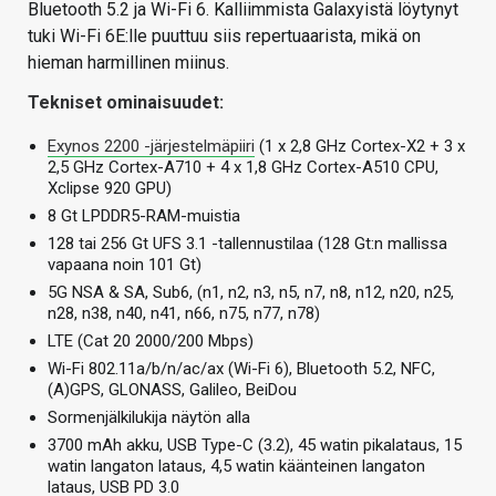
Bluetooth 5.2 ja Wi-Fi 6. Kalliimmista Galaxyistä löytynyt
tuki Wi-Fi 6E:lle puuttuu siis repertuaarista, mikä on
hieman harmillinen miinus.
Tekniset ominaisuudet:
Exynos 2200 -järjestelmäpiiri
(1 x 2,8 GHz Cortex-X2 + 3 x
2,5 GHz Cortex-A710 + 4 x 1,8 GHz Cortex-A510 CPU,
Xclipse 920 GPU)
8 Gt LPDDR5-RAM-muistia
128 tai 256 Gt UFS 3.1 -tallennustilaa (128 Gt:n mallissa
vapaana noin 101 Gt)
5G NSA & SA, Sub6, (n1, n2, n3, n5, n7, n8, n12, n20, n25,
n28, n38, n40, n41, n66, n75, n77, n78)
LTE (Cat 20 2000/200 Mbps)
Wi-Fi 802.11a/b/n/ac/ax (Wi-Fi 6), Bluetooth 5.2, NFC,
(A)GPS, GLONASS, Galileo, BeiDou
Sormenjälkilukija näytön alla
3700 mAh akku, USB Type-C (3.2), 45 watin pikalataus, 15
watin langaton lataus, 4,5 watin käänteinen langaton
lataus, USB PD 3.0