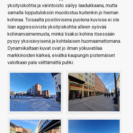
yksityiskohtia ja värintoisto säilyy laadukkaana, mutta
samalla lopputuloksiin muodostuu kuitenkin jo hieman
kohinaa. Toisaalta positiivisena puolena kuvissa ei ole
liian aggressiivista yksityiskohtia alleen syövää
kohinanvaimennusta, minkä lisäksi kohina itsessään
pysyy yksisävyisenä ja kohtalaisen huomaamattomana.
Dynamiikaltaan kuvat ovat jo ilman yökuvatilaa
markkinoiden kärkeä, eivätkä kaupungin pistemäiset
valotkaan pala välttämättä puhki.