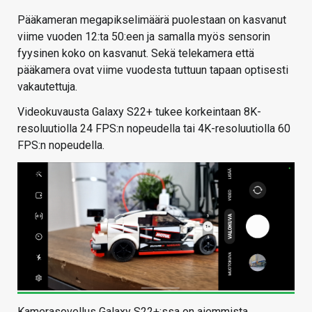
Pääkameran megapikselimäärä puolestaan on kasvanut
viime vuoden 12:ta 50:een ja samalla myös sensorin
fyysinen koko on kasvanut. Sekä telekamera että
pääkamera ovat viime vuodesta tuttuun tapaan optisesti
vakautettuja.
Videokuvausta Galaxy S22+ tukee korkeintaan 8K-
resoluutiolla 24 FPS:n nopeudella tai 4K-resoluutiolla 60
FPS:n nopeudella.
Kamerasovellus Galaxy S22+:ssa on aiemmista