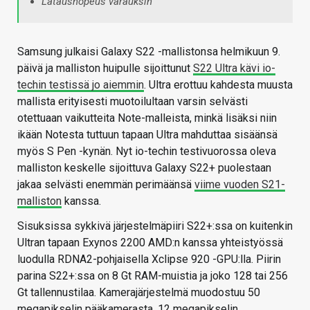
Latausnopeus varauksin
Samsung julkaisi Galaxy S22 -mallistonsa helmikuun 9.
päivä ja malliston huipulle sijoittunut
S22 Ultra kävi io-
techin testissä jo aiemmin
. Ultra erottuu kahdesta muusta
mallista erityisesti muotoilultaan varsin selvästi
otettuaan vaikutteita Note-malleista, minkä lisäksi niin
ikään Notesta tuttuun tapaan Ultra mahduttaa sisäänsä
myös S Pen -kynän. Nyt io-techin testivuorossa oleva
malliston keskelle sijoittuva Galaxy S22+ puolestaan
jakaa selvästi enemmän perimäänsä
viime vuoden S21-
malliston
kanssa.
Sisuksissa sykkivä järjestelmäpiiri S22+:ssa on kuitenkin
Ultran tapaan Exynos 2200 AMD:n kanssa yhteistyössä
luodulla RDNA2-pohjaisella Xclipse 920 -GPU:lla. Piirin
parina S22+:ssa on 8 Gt RAM-muistia ja joko 128 tai 256
Gt tallennustilaa. Kamerajärjestelmä muodostuu 50
megapikselin pääkamerasta, 12 megapikselin