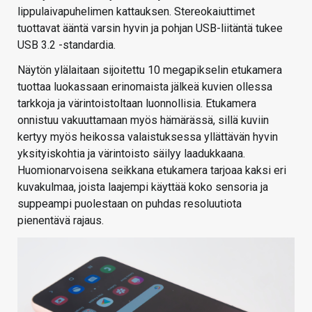
lippulaivapuhelimen kattauksen. Stereokaiuttimet
tuottavat ääntä varsin hyvin ja pohjan USB-liitäntä tukee
USB 3.2 -standardia.
Näytön ylälaitaan sijoitettu 10 megapikselin etukamera
tuottaa luokassaan erinomaista jälkeä kuvien ollessa
tarkkoja ja värintoistoltaan luonnollisia. Etukamera
onnistuu vakuuttamaan myös hämärässä, sillä kuviin
kertyy myös heikossa valaistuksessa yllättävän hyvin
yksityiskohtia ja värintoisto säilyy laadukkaana.
Huomionarvoisena seikkana etukamera tarjoaa kaksi eri
kuvakulmaa, joista laajempi käyttää koko sensoria ja
suppeampi puolestaan on puhdas resoluutiota
pienentävä rajaus.