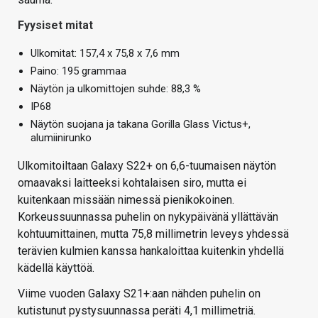
Fyysiset mitat
Ulkomitat: 157,4 x 75,8 x 7,6 mm
Paino: 195 grammaa
Näytön ja ulkomittojen suhde: 88,3 %
IP68
Näytön suojana ja takana Gorilla Glass Victus+,
alumiinirunko
Ulkomitoiltaan Galaxy S22+ on 6,6-tuumaisen näytön
omaavaksi laitteeksi kohtalaisen siro, mutta ei
kuitenkaan missään nimessä pienikokoinen.
Korkeussuunnassa puhelin on nykypäivänä yllättävän
kohtuumittainen, mutta 75,8 millimetrin leveys yhdessä
terävien kulmien kanssa hankaloittaa kuitenkin yhdellä
kädellä käyttöä.
Viime vuoden Galaxy S21+:aan nähden puhelin on
kutistunut pystysuunnassa peräti 4,1 millimetriä.