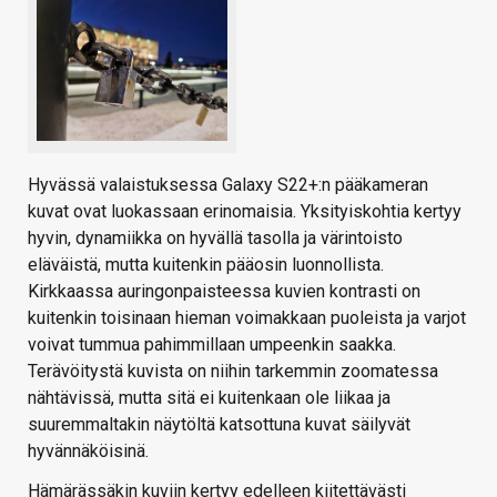
Hyvässä valaistuksessa Galaxy S22+:n pääkameran
kuvat ovat luokassaan erinomaisia. Yksityiskohtia kertyy
hyvin, dynamiikka on hyvällä tasolla ja värintoisto
eläväistä, mutta kuitenkin pääosin luonnollista.
Kirkkaassa auringonpaisteessa kuvien kontrasti on
kuitenkin toisinaan hieman voimakkaan puoleista ja varjot
voivat tummua pahimmillaan umpeenkin saakka.
Terävöitystä kuvista on niihin tarkemmin zoomatessa
nähtävissä, mutta sitä ei kuitenkaan ole liikaa ja
suuremmaltakin näytöltä katsottuna kuvat säilyvät
hyvännäköisinä.
Hämärässäkin kuviin kertyy edelleen kiitettävästi