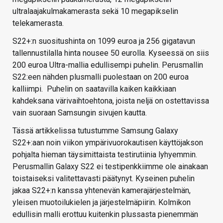
ultralaajakulmakamerasta sekä 10 megapikselin
telekamerasta.
S22+:n suositushinta on 1099 euroa ja 256 gigatavun
tallennustilalla hinta nousee 50 eurolla. Kyseessä on siis
200 euroa Ultra-mallia edullisempi puhelin. Perusmallin
S22:een nähden plusmalli puolestaan on 200 euroa
kalliimpi. Puhelin on saatavilla kaiken kaikkiaan
kahdeksana värivaihtoehtona, joista neljä on ostettavissa
vain suoraan Samsungin sivujen kautta.
Tässä artikkelissa tutustumme Samsung Galaxy
S22+:aan noin viikon ympärivuorokautisen käyttöjakson
pohjalta hieman täysimittaista testirutiinia lyhyemmin.
Perusmallin Galaxy S22 ei testipenkkiimme ole ainakaan
toistaiseksi valitettavasti päätynyt. Kyseinen puhelin
jakaa S22+:n kanssa yhtenevän kamerajärjestelmän,
yleisen muotoilukielen ja järjestelmäpiirin. Kolmikon
edullisin malli erottuu kuitenkin plussasta pienemmän