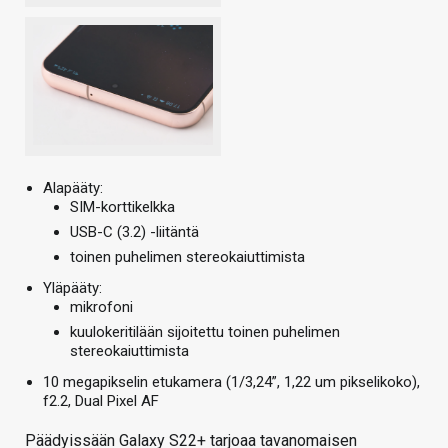
Alapääty:
SIM-korttikelkka
USB-C (3.2) -liitäntä
toinen puhelimen stereokaiuttimista
Yläpääty:
mikrofoni
kuulokeritilään sijoitettu toinen puhelimen
stereokaiuttimista
10 megapikselin etukamera (1/3,24”, 1,22 um pikselikoko),
f2.2, Dual Pixel AF
Päädyissään Galaxy S22+ tarjoaa tavanomaisen