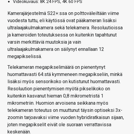
Videokuvaus: 8K 24 FPS, 4K 60 FPS
Kamerajärjestelmä S22+:ssa on polttoväleiltään viime
vuodesta tuttu, eli käytössä ovat pääkameran lisäksi
ultralaajakulmakamera sekä telekamera. Resoluutioissa
ja kameroiden toteutuksessa on kuitenkin tapahtunut
varsin merkittäviä muutoksia ja vain
ultralaajakulmakamera on säilynyt ennallaan 12
megapikselissä.
Telekameran megapikselimäärä on pienentynyt
huomattavasti 64:stä kymmeneen megapikseliin, minkä
lisäksi myös sensorikoko on kutistunut huomattavasti.
Resoluution pienentymisen myötä pikselikoko on
kuitenkin kasvanut hieman 0,8 mikrometristä 1
mikrometriin. Huomion arvoisena seikkana myös
telekameran toteutus on muuttunut täysin optiseksi 3x-
zoomin tarjoavaksi viime vuoden hybridiratkaisun sijaan,
joten megapikselit eivät ole suoraan verrattavissa
keskenään.