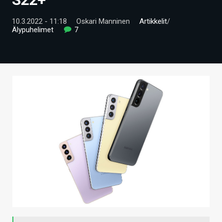
ARTIKKELIT
10.3.2022 - 11:18
Oskari Manninen
Artikkelit
/
Älypuhelimet
7
VIDEOT
TECHBBS
TIETOA
HINTA.FI
KAUPPA
VAIHDA TEEMA
HAKU