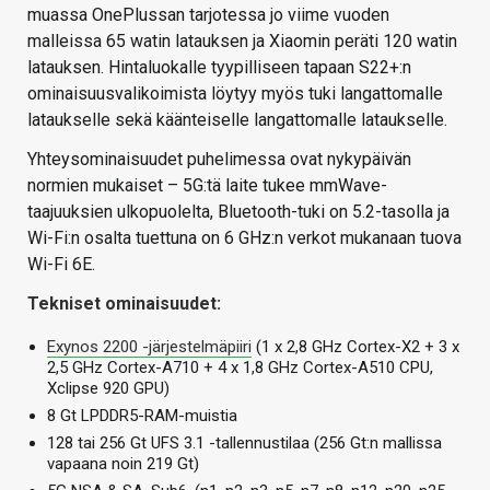
muassa OnePlussan tarjotessa jo viime vuoden
malleissa 65 watin latauksen ja Xiaomin peräti 120 watin
latauksen. Hintaluokalle tyypilliseen tapaan S22+:n
ominaisuusvalikoimista löytyy myös tuki langattomalle
lataukselle sekä käänteiselle langattomalle lataukselle.
Yhteysominaisuudet puhelimessa ovat nykypäivän
normien mukaiset – 5G:tä laite tukee mmWave-
taajuuksien ulkopuolelta, Bluetooth-tuki on 5.2-tasolla ja
Wi-Fi:n osalta tuettuna on 6 GHz:n verkot mukanaan tuova
Wi-Fi 6E.
Tekniset ominaisuudet:
Exynos 2200 -järjestelmäpiiri
(1 x 2,8 GHz Cortex-X2 + 3 x
2,5 GHz Cortex-A710 + 4 x 1,8 GHz Cortex-A510 CPU,
Xclipse 920 GPU)
8 Gt LPDDR5-RAM-muistia
128 tai 256 Gt UFS 3.1 -tallennustilaa (256 Gt:n mallissa
vapaana noin 219 Gt)