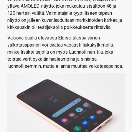
yltävä AMOLED-näyttö, joka mukautuu sisältöön 48 ja
120 hertsin väliltä. Valmistajalle tyypilliseen tapaan
näyttö on jälleen kuvanlaadultaan markkinoiden kärkeä ja
kirkkauskin oli testijaksolla poikkeuksetta riittävää.
Vakiona päällä olevassa Eloisa-tilassa värien
valkotasapainon voi säätää vapaasti liukukytkimellä,
minkä lisäksi tarjolla on myös Luonnollinen-tila, joka
toistaa värit pykälän haaleampina ja sinänsä
luonnollisemmin, mutta ei anna muuttaa valkotasapainoa.