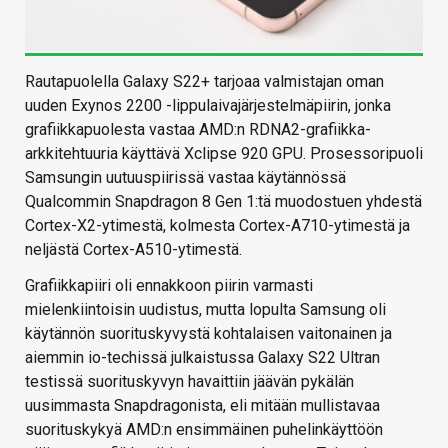
Rautapuolella Galaxy S22+ tarjoaa valmistajan oman
uuden Exynos 2200 -lippulaivajärjestelmäpiirin, jonka
grafiikkapuolesta vastaa AMD:n RDNA2-grafiikka-
arkkitehtuuria käyttävä Xclipse 920 GPU. Prosessoripuoli
Samsungin uutuuspiirissä vastaa käytännössä
Qualcommin Snapdragon 8 Gen 1:tä muodostuen yhdestä
Cortex-X2-ytimestä, kolmesta Cortex-A710-ytimestä ja
neljästä Cortex-A510-ytimestä.
Grafiikkapiiri oli ennakkoon piirin varmasti
mielenkiintoisin uudistus, mutta lopulta Samsung oli
käytännön suorituskyvystä kohtalaisen vaitonainen ja
aiemmin io-techissä julkaistussa Galaxy S22 Ultran
testissä suorituskyvyn havaittiin jäävän pykälän
uusimmasta Snapdragonista, eli mitään mullistavaa
suorituskykyä AMD:n ensimmäinen puhelinkäyttöön