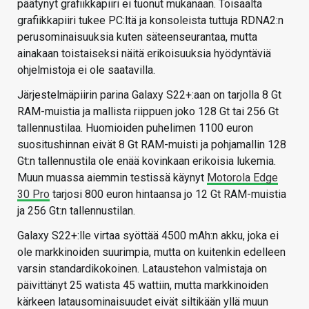
päätynyt grafiikkapiiri ei tuonut mukanaan. Toisaalta
grafiikkapiiri tukee PC:ltä ja konsoleista tuttuja RDNA2:n
perusominaisuuksia kuten säteenseurantaa, mutta
ainakaan toistaiseksi näitä erikoisuuksia hyödyntäviä
ohjelmistoja ei ole saatavilla.
Järjestelmäpiirin parina Galaxy S22+:aan on tarjolla 8 Gt
RAM-muistia ja mallista riippuen joko 128 Gt tai 256 Gt
tallennustilaa. Huomioiden puhelimen 1100 euron
suositushinnan eivät 8 Gt RAM-muisti ja pohjamallin 128
Gt:n tallennustila ole enää kovinkaan erikoisia lukemia.
Muun muassa aiemmin testissä käynyt
Motorola Edge
30 Pro
tarjosi 800 euron hintaansa jo 12 Gt RAM-muistia
ja 256 Gt:n tallennustilan.
Galaxy S22+:lle virtaa syöttää 4500 mAh:n akku, joka ei
ole markkinoiden suurimpia, mutta on kuitenkin edelleen
varsin standardikokoinen. Lataustehon valmistaja on
päivittänyt 25 watista 45 wattiin, mutta markkinoiden
kärkeen latausominaisuudet eivät siltikään yllä muun