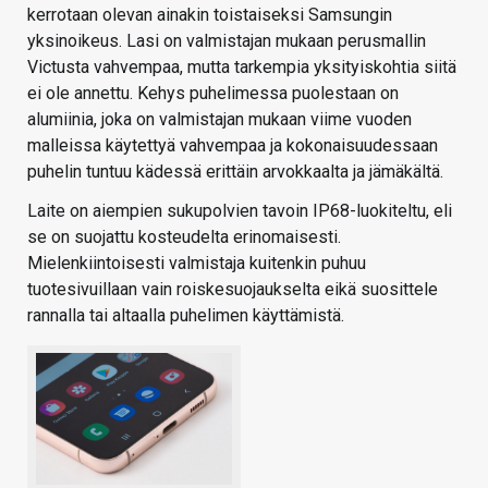
kerrotaan olevan ainakin toistaiseksi Samsungin
yksinoikeus. Lasi on valmistajan mukaan perusmallin
Victusta vahvempaa, mutta tarkempia yksityiskohtia siitä
ei ole annettu. Kehys puhelimessa puolestaan on
alumiinia, joka on valmistajan mukaan viime vuoden
malleissa käytettyä vahvempaa ja kokonaisuudessaan
puhelin tuntuu kädessä erittäin arvokkaalta ja jämäkältä.
Laite on aiempien sukupolvien tavoin IP68-luokiteltu, eli
se on suojattu kosteudelta erinomaisesti.
Mielenkiintoisesti valmistaja kuitenkin puhuu
tuotesivuillaan vain roiskesuojaukselta eikä suosittele
rannalla tai altaalla puhelimen käyttämistä.