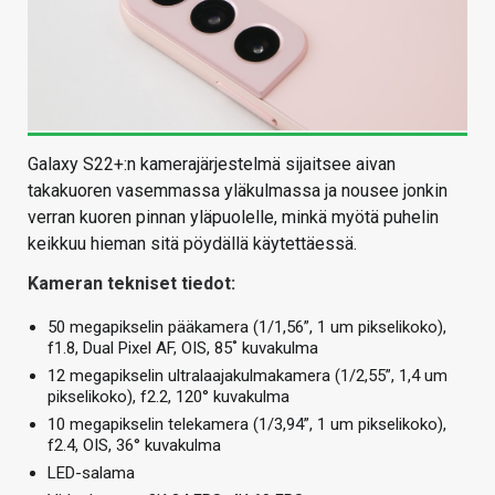
Galaxy S22+:n kamerajärjestelmä sijaitsee aivan
takakuoren vasemmassa yläkulmassa ja nousee jonkin
verran kuoren pinnan yläpuolelle, minkä myötä puhelin
keikkuu hieman sitä pöydällä käytettäessä.
Kameran tekniset tiedot:
50 megapikselin pääkamera (1/1,56”, 1 um pikselikoko),
f1.8, Dual Pixel AF, OIS, 85˚ kuvakulma
12 megapikselin ultralaajakulmakamera (1/2,55”, 1,4 um
pikselikoko), f2.2, 120° kuvakulma
10 megapikselin telekamera (1/3,94”, 1 um pikselikoko),
f2.4, OIS, 36° kuvakulma
LED-salama