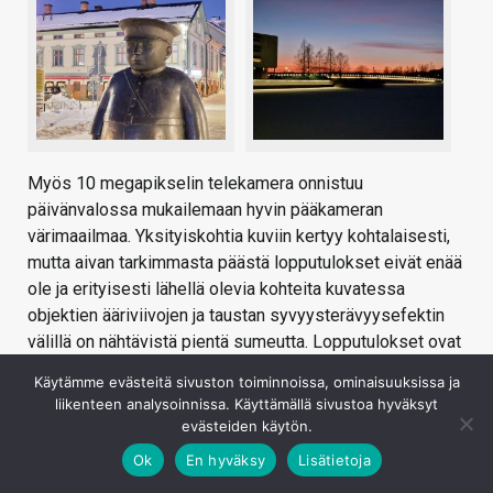
Myös 10 megapikselin telekamera onnistuu
päivänvalossa mukailemaan hyvin pääkameran
värimaailmaa. Yksityiskohtia kuviin kertyy kohtalaisesti,
mutta aivan tarkimmasta päästä lopputulokset eivät enää
ole ja erityisesti lähellä olevia kohteita kuvatessa
objektien ääriviivojen ja taustan syvyysterävyysefektin
välillä on nähtävistä pientä sumeutta. Lopputulokset ovat
luokassaan kohtalaisia, mutta eivät missään nimessä
Käytämme evästeitä sivuston toiminnoissa, ominaisuuksissa ja
poikkeuksellisen hyviä.
liikenteen analysoinnissa. Käyttämällä sivustoa hyväksyt
evästeiden käytön.
Hämärässä varsin pienen sensorin rajat tulevat selvästi
vastaan ja kuvien värimaailma jää varsin haaleaksi ja
Ok
En hyväksy
Lisätietoja
yksityiskohdat suttuisiksi. Myös kohinaa kuvissa alkaa