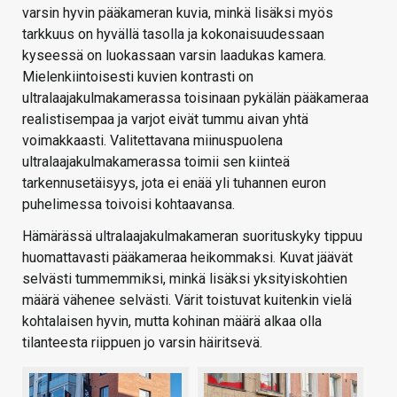
varsin hyvin pääkameran kuvia, minkä lisäksi myös
tarkkuus on hyvällä tasolla ja kokonaisuudessaan
kyseessä on luokassaan varsin laadukas kamera.
Mielenkiintoisesti kuvien kontrasti on
ultralaajakulmakamerassa toisinaan pykälän pääkameraa
realistisempaa ja varjot eivät tummu aivan yhtä
voimakkaasti. Valitettavana miinuspuolena
ultralaajakulmakamerassa toimii sen kiinteä
tarkennusetäisyys, jota ei enää yli tuhannen euron
puhelimessa toivoisi kohtaavansa.
Hämärässä ultralaajakulmakameran suorituskyky tippuu
huomattavasti pääkameraa heikommaksi. Kuvat jäävät
selvästi tummemmiksi, minkä lisäksi yksityiskohtien
määrä vähenee selvästi. Värit toistuvat kuitenkin vielä
kohtalaisen hyvin, mutta kohinan määrä alkaa olla
tilanteesta riippuen jo varsin häiritsevä.