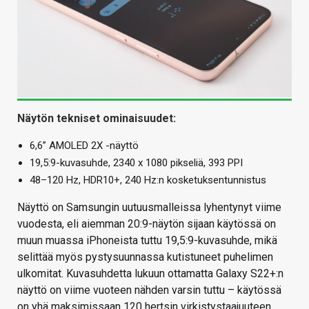
Näytön tekniset ominaisuudet:
6,6” AMOLED 2X -näyttö
19,5:9-kuvasuhde, 2340 x 1080 pikseliä, 393 PPI
48–120 Hz, HDR10+, 240 Hz:n kosketuksentunnistus
Näyttö on Samsungin uutuusmalleissa lyhentynyt viime
vuodesta, eli aiemman 20:9-näytön sijaan käytössä on
muun muassa iPhoneista tuttu 19,5:9-kuvasuhde, mikä
selittää myös pystysuunnassa kutistuneet puhelimen
ulkomitat. Kuvasuhdetta lukuun ottamatta Galaxy S22+:n
näyttö on viime vuoteen nähden varsin tuttu – käytössä
on yhä maksimissaan 120 hertsin virkistystaajuuteen