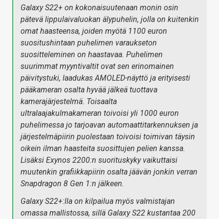
Galaxy S22+ on kokonaisuutenaan monin osin
pätevä lippulaivaluokan älypuhelin, jolla on kuitenkin
omat haasteensa, joiden myötä 1100 euron
suositushintaan puhelimen varaukseton
suositteleminen on haastavaa. Puhelimen
suurimmat myyntivaltit ovat sen erinomainen
päivitystuki, laadukas AMOLED-näyttö ja erityisesti
pääkameran osalta hyvää jälkeä tuottava
kamerajärjestelmä. Toisaalta
ultralaajakulmakameran toivoisi yli 1000 euron
puhelimessa jo tarjoavan automaattitarkennuksen ja
järjestelmäpiirin puolestaan toivoisi toimivan täysin
oikein ilman haasteita suosittujen pelien kanssa.
Lisäksi Exynos 2200:n suorituskyky vaikuttaisi
muutenkin grafiikkapiirin osalta jäävän jonkin verran
Snapdragon 8 Gen 1:n jälkeen.
Galaxy S22+:lla on kilpailua myös valmistajan
omassa mallistossa, sillä Galaxy S22 kustantaa 200