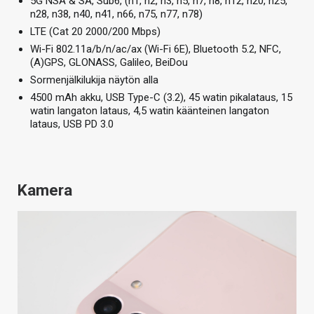
5G NSA & SA, Sub6, (n1, n2, n3, n5, n7, n8, n12, n20, n25,
n28, n38, n40, n41, n66, n75, n77, n78)
LTE (Cat 20 2000/200 Mbps)
Wi-Fi 802.11a/b/n/ac/ax (Wi-Fi 6E), Bluetooth 5.2, NFC,
(A)GPS, GLONASS, Galileo, BeiDou
Sormenjälkilukija näytön alla
4500 mAh akku, USB Type-C (3.2), 45 watin pikalataus, 15
watin langaton lataus, 4,5 watin käänteinen langaton
lataus, USB PD 3.0
Kamera