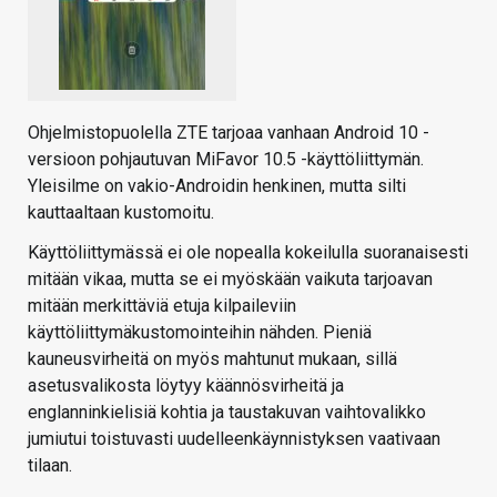
Ohjelmistopuolella ZTE tarjoaa vanhaan Android 10 -
versioon pohjautuvan MiFavor 10.5 -käyttöliittymän.
Yleisilme on vakio-Androidin henkinen, mutta silti
kauttaaltaan kustomoitu.
Käyttöliittymässä ei ole nopealla kokeilulla suoranaisesti
mitään vikaa, mutta se ei myöskään vaikuta tarjoavan
mitään merkittäviä etuja kilpaileviin
käyttöliittymäkustomointeihin nähden. Pieniä
kauneusvirheitä on myös mahtunut mukaan, sillä
asetusvalikosta löytyy käännösvirheitä ja
englanninkielisiä kohtia ja taustakuvan vaihtovalikko
jumiutui toistuvasti uudelleenkäynnistyksen vaativaan
tilaan.