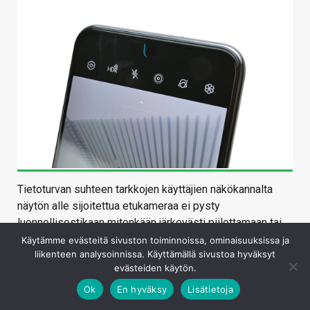
Tietoturvan suhteen tarkkojen käyttäjien näkökannalta
näytön alle sijoitettua etukameraa ei pysty
luonnollisestikaan mitenkään järkevästi piilottamaan tai
peittämään. Käynnistettäessä kameran ympäri välähtää
Käytämme evästeitä sivuston toiminnoissa, ominaisuuksissa ja
liikenteen analysoinnissa. Käyttämällä sivustoa hyväksyt
animaatio, mutta olisi mukavaa jos näytöllä näkyisi
evästeiden käytön.
iPhonen tapaan joku pieni merkkivalo aina kun etukamera
on käytössä.
Ok
En hyväksy
Lisätietoja