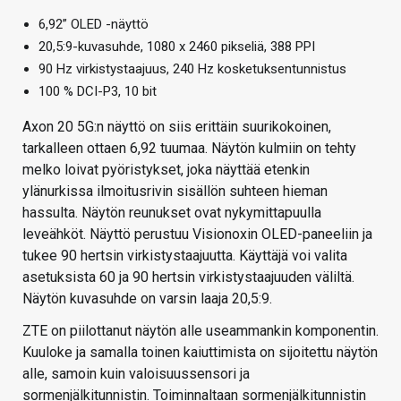
6,92” OLED -näyttö
20,5:9-kuvasuhde, 1080 x 2460 pikseliä, 388 PPI
90 Hz virkistystaajuus, 240 Hz kosketuksentunnistus
100 % DCI-P3, 10 bit
Axon 20 5G:n näyttö on siis erittäin suurikokoinen,
tarkalleen ottaen 6,92 tuumaa. Näytön kulmiin on tehty
melko loivat pyöristykset, joka näyttää etenkin
ylänurkissa ilmoitusrivin sisällön suhteen hieman
hassulta. Näytön reunukset ovat nykymittapuulla
leveähköt. Näyttö perustuu Visionoxin OLED-paneeliin ja
tukee 90 hertsin virkistystaajuutta. Käyttäjä voi valita
asetuksista 60 ja 90 hertsin virkistystaajuuden väliltä.
Näytön kuvasuhde on varsin laaja 20,5:9.
ZTE on piilottanut näytön alle useammankin komponentin.
Kuuloke ja samalla toinen kaiuttimista on sijoitettu näytön
alle, samoin kuin valoisuussensori ja
sormenjälkitunnistin. Toiminnaltaan sormenjälkitunnistin