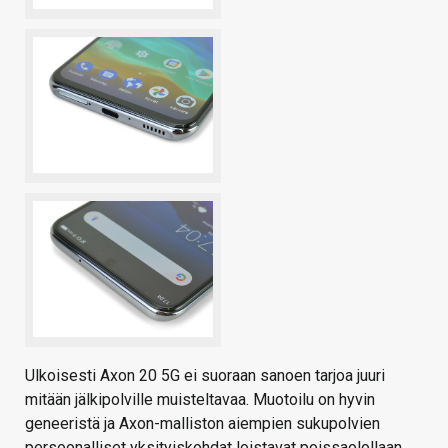
Ulkoisesti Axon 20 5G ei suoraan sanoen tarjoa juuri
mitään jälkipolville muisteltavaa. Muotoilu on hyvin
geneeristä ja Axon-malliston aiempien sukupolvien
persoonalliset yksityiskohdat loistavat poissaolollaan,