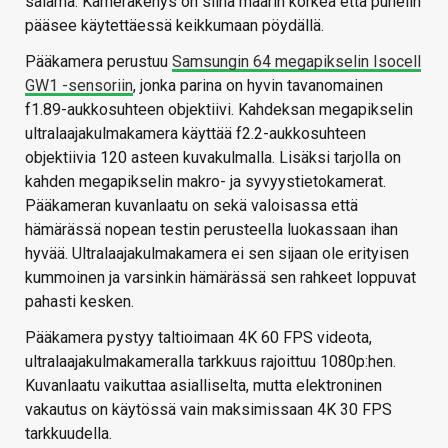
salama. Kamerakehys on siinä määrin korkea että puhelin
pääsee käytettäessä keikkumaan pöydällä.
Pääkamera perustuu
Samsungin 64 megapikselin Isocell
GW1 -sensoriin
, jonka parina on hyvin tavanomainen
f1.89-aukkosuhteen objektiivi. Kahdeksan megapikselin
ultralaajakulmakamera käyttää f2.2-aukkosuhteen
objektiivia 120 asteen kuvakulmalla. Lisäksi tarjolla on
kahden megapikselin makro- ja syvyystietokamerat.
Pääkameran kuvanlaatu on sekä valoisassa että
hämärässä nopean testin perusteella luokassaan ihan
hyvää. Ultralaajakulmakamera ei sen sijaan ole erityisen
kummoinen ja varsinkin hämärässä sen rahkeet loppuvat
pahasti kesken.
Pääkamera pystyy taltioimaan 4K 60 FPS videota,
ultralaajakulmakameralla tarkkuus rajoittuu 1080p:hen.
Kuvanlaatu vaikuttaa asialliselta, mutta elektroninen
vakautus on käytössä vain maksimissaan 4K 30 FPS
tarkkuudella.