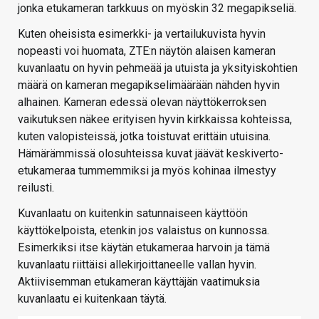
jonka etukameran tarkkuus on myöskin 32 megapikseliä.
Kuten oheisista esimerkki- ja vertailukuvista hyvin
nopeasti voi huomata, ZTE:n näytön alaisen kameran
kuvanlaatu on hyvin pehmeää ja utuista ja yksityiskohtien
määrä on kameran megapikselimäärään nähden hyvin
alhainen. Kameran edessä olevan näyttökerroksen
vaikutuksen näkee erityisen hyvin kirkkaissa kohteissa,
kuten valopisteissä, jotka toistuvat erittäin utuisina.
Hämärämmissä olosuhteissa kuvat jäävät keskiverto-
etukameraa tummemmiksi ja myös kohinaa ilmestyy
reilusti.
Kuvanlaatu on kuitenkin satunnaiseen käyttöön
käyttökelpoista, etenkin jos valaistus on kunnossa.
Esimerkiksi itse käytän etukameraa harvoin ja tämä
kuvanlaatu riittäisi allekirjoittaneelle vallan hyvin.
Aktiivisemman etukameran käyttäjän vaatimuksia
kuvanlaatu ei kuitenkaan täytä.