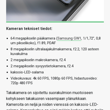
Kameran tekniset tiedot:
64 megapikselin pääkamera (
Samsung GW1
, 1/1,72”, 0,8
um pikselikoko), f1.89, PDAF
8 megapikselin ultralaajakulmakamera, f2.2, 120 asteen
kuvakulma
2 megapikselin makrokamera, f2.4
2 megapikselin syvyystietokamera, f2.4
kaksois-LED-salama
Videokuvaus: 4k 60 FPS, 1080p 60 FPS, hidastusvideo:
720p 480 FPS
Takakamera on sijoitettu suorakulmion muotoiseen
kehykseen takakuoren vasempaan ylänurkkaan.
Kameroita on neljä ja niiden vieressä on kaksois-LED-