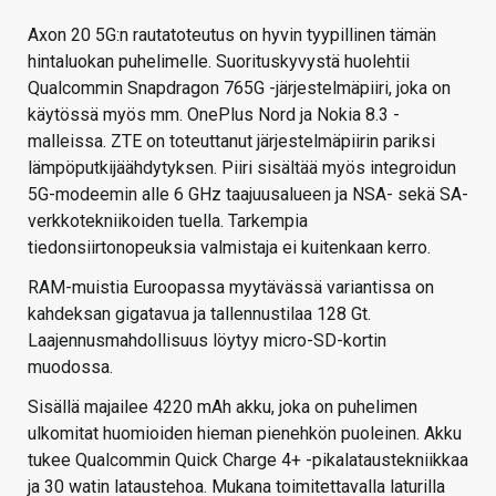
Axon 20 5G:n rautatoteutus on hyvin tyypillinen tämän
hintaluokan puhelimelle. Suorituskyvystä huolehtii
Qualcommin Snapdragon 765G -järjestelmäpiiri, joka on
käytössä myös mm. OnePlus Nord ja Nokia 8.3 -
malleissa. ZTE on toteuttanut järjestelmäpiirin pariksi
lämpöputkijäähdytyksen. Piiri sisältää myös integroidun
5G-modeemin alle 6 GHz taajuusalueen ja NSA- sekä SA-
verkkotekniikoiden tuella. Tarkempia
tiedonsiirtonopeuksia valmistaja ei kuitenkaan kerro.
RAM-muistia Euroopassa myytävässä variantissa on
kahdeksan gigatavua ja tallennustilaa 128 Gt.
Laajennusmahdollisuus löytyy micro-SD-kortin
muodossa.
Sisällä majailee 4220 mAh akku, joka on puhelimen
ulkomitat huomioiden hieman pienehkön puoleinen. Akku
tukee Qualcommin Quick Charge 4+ -pikalataustekniikkaa
ja 30 watin lataustehoa. Mukana toimitettavalla laturilla