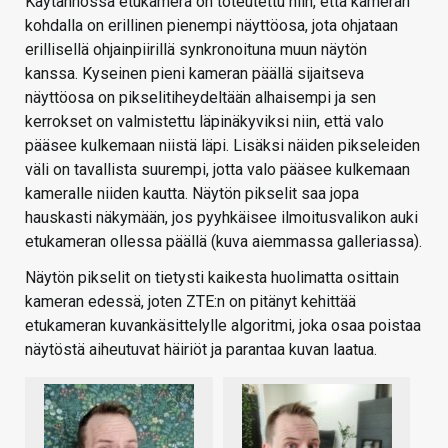
Käytännössä etukamera on toteutettu niin, että kameran
kohdalla on erillinen pienempi näyttöosa, jota ohjataan
erillisellä ohjainpiirillä synkronoituna muun näytön
kanssa. Kyseinen pieni kameran päällä sijaitseva
näyttöosa on pikselitiheydeltään alhaisempi ja sen
kerrokset on valmistettu läpinäkyviksi niin, että valo
pääsee kulkemaan niistä läpi. Lisäksi näiden pikseleiden
väli on tavallista suurempi, jotta valo pääsee kulkemaan
kameralle niiden kautta. Näytön pikselit saa jopa
hauskasti näkymään, jos pyyhkäisee ilmoitusvalikon auki
etukameran ollessa päällä (kuva aiemmassa galleriassa).
Näytön pikselit on tietysti kaikesta huolimatta osittain
kameran edessä, joten ZTE:n on pitänyt kehittää
etukameran kuvankäsittelylle algoritmi, joka osaa poistaa
näytöstä aiheutuvat häiriöt ja parantaa kuvan laatua.