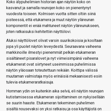
Koko älypuhelimien historian ajan näytön koko on
kasvanut ja samalla reunojen koko on pienentynyt
vuodesta toiseen. Kolmisen vuotta sitten oltiin siinä
pisteessä, että etukamera ja muut näytön yläreunan
komponentit ei enää mahtuneet näytön yläreunukseen,
joten ratkaisuksi kehitettiin näyttölovi.
Aluksi näyttölovet olivat varsin suurikokoisia ja kooltaan
jopa yli puolet näytön leveydestä. Seuraavana vaiheena
markkinoille ilmestyi pienemmät pelkän etukameran
sisältäneet pisaralovet ja nyt viimeisimpänä vaiheena
etukamerat ovat siirtyneet useimmissa puhelimissa
näytön yläosaan toteutettuun reikään. Koittipa välissä
muutaman valmistaja myös erinäisiä mekaanisesti esiin
tulevia etukameraratkaisuja.
Homman ydin on kuitenkin aika selvä, eli näytön reunojen
kutistamisessa etukameran sijoittaminen on nykyisellään
se suurin haaste. Etukameran tekeminen puhelimen
sisältä nousevaksi on yksi ratkaisu ja osa käyttäjistä on