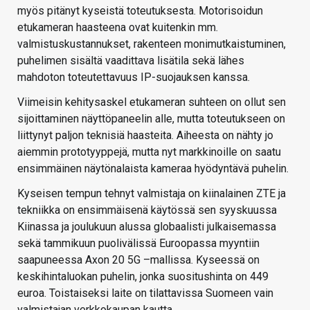
myös pitänyt kyseistä toteutuksesta. Motorisoidun
etukameran haasteena ovat kuitenkin mm.
valmistuskustannukset, rakenteen monimutkaistuminen,
puhelimen sisältä vaadittava lisätila sekä lähes
mahdoton toteutettavuus IP-suojauksen kanssa.
Viimeisin kehitysaskel etukameran suhteen on ollut sen
sijoittaminen näyttöpaneelin alle, mutta toteutukseen on
liittynyt paljon teknisiä haasteita. Aiheesta on nähty jo
aiemmin prototyyppejä, mutta nyt markkinoille on saatu
ensimmäinen näytönalaista kameraa hyödyntävä puhelin.
Kyseisen tempun tehnyt valmistaja on kiinalainen ZTE ja
tekniikka on ensimmäisenä käytössä sen syyskuussa
Kiinassa ja joulukuun alussa globaalisti julkaisemassa
sekä tammikuun puolivälissä Euroopassa myyntiin
saapuneessa Axon 20 5G –mallissa. Kyseessä on
keskihintaluokan puhelin, jonka suositushinta on 449
euroa. Toistaiseksi laite on tilattavissa Suomeen vain
valmistajan verkkokaupan kautta.