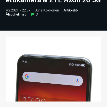
ARTIKKELIT
4.2.2021 - 22:37
Juha Kokkonen
Artikkelit
/
Älypuhelimet
3
VIDEOT
TECHBBS
TIETOA
HINTA.FI
KAUPPA
VAIHDA TEEMA
HAKU