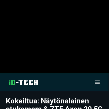
Kokeiltua: Näytönalainen
UUTISET
etukamera & ZTE Axon 20 5G