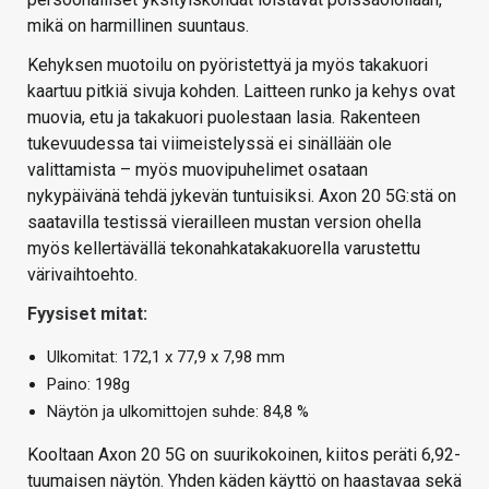
mikä on harmillinen suuntaus.
Kehyksen muotoilu on pyöristettyä ja myös takakuori
kaartuu pitkiä sivuja kohden. Laitteen runko ja kehys ovat
muovia, etu ja takakuori puolestaan lasia. Rakenteen
tukevuudessa tai viimeistelyssä ei sinällään ole
valittamista – myös muovipuhelimet osataan
nykypäivänä tehdä jykevän tuntuisiksi. Axon 20 5G:stä on
saatavilla testissä vierailleen mustan version ohella
myös kellertävällä tekonahkatakakuorella varustettu
värivaihtoehto.
Fyysiset mitat:
Ulkomitat: 172,1 x 77,9 x 7,98 mm
Paino: 198g
Näytön ja ulkomittojen suhde: 84,8 %
Kooltaan Axon 20 5G on suurikokoinen, kiitos peräti 6,92-
tuumaisen näytön. Yhden käden käyttö on haastavaa sekä