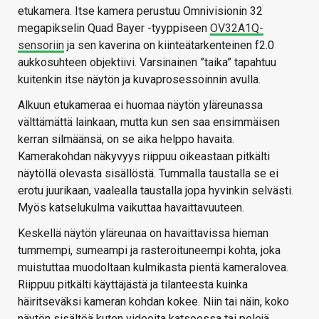
etukamera. Itse kamera perustuu Omnivisionin 32
megapikselin Quad Bayer -tyyppiseen
OV32A1Q-
sensoriin
ja sen kaverina on kiinteätarkenteinen f2.0
aukkosuhteen objektiivi. Varsinainen ”taika” tapahtuu
kuitenkin itse näytön ja kuvaprosessoinnin avulla.
Alkuun etukameraa ei huomaa näytön yläreunassa
välttämättä lainkaan, mutta kun sen saa ensimmäisen
kerran silmäänsä, on se aika helppo havaita.
Kamerakohdan näkyvyys riippuu oikeastaan pitkälti
näytöllä olevasta sisällöstä. Tummalla taustalla se ei
erotu juurikaan, vaalealla taustalla jopa hyvinkin selvästi.
Myös katselukulma vaikuttaa havaittavuuteen.
Keskellä näytön yläreunaa on havaittavissa hieman
tummempi, sumeampi ja rasteroituneempi kohta, joka
muistuttaa muodoltaan kulmikasta pientä kameralovea.
Riippuu pitkälti käyttäjästä ja tilanteesta kuinka
häiritseväksi kameran kohdan kokee. Niin tai näin, koko
näytön sisältöä kuten videoita katsoessa tai pelejä