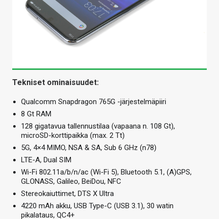
Tekniset ominaisuudet:
Qualcomm Snapdragon 765G -järjestelmäpiiri
8 Gt RAM
128 gigatavua tallennustilaa (vapaana n. 108 Gt),
microSD-korttipaikka (max. 2 Tt)
5G, 4×4 MIMO, NSA & SA, Sub 6 GHz (n78)
LTE-A, Dual SIM
Wi-Fi 802.11a/b/n/ac (Wi-Fi 5), Bluetooth 5.1, (A)GPS,
GLONASS, Galileo, BeiDou, NFC
Stereokaiuttimet, DTS X Ultra
4220 mAh akku, USB Type-C (USB 3.1), 30 watin
pikalataus, QC4+