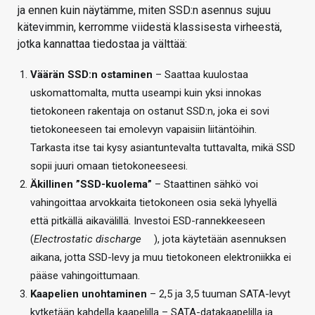
ja ennen kuin näytämme, miten SSD:n asennus sujuu
kätevimmin, kerromme viidestä klassisesta virheestä,
jotka kannattaa tiedostaa ja välttää:
Väärän SSD:n ostaminen
– Saattaa kuulostaa
uskomattomalta, mutta useampi kuin yksi innokas
tietokoneen rakentaja on ostanut SSD:n, joka ei sovi
tietokoneeseen tai emolevyn vapaisiin liitäntöihin.
Tarkasta itse tai kysy asiantuntevalta tuttavalta, mikä SSD
sopii juuri omaan tietokoneeseesi.
Äkillinen ”SSD-kuolema”
– Staattinen sähkö voi
vahingoittaa arvokkaita tietokoneen osia sekä lyhyellä
että pitkällä aikavälillä. Investoi ESD-rannekkeeseen
(
Electrostatic discharge
), jota käytetään asennuksen
aikana, jotta SSD-levy ja muu tietokoneen elektroniikka ei
pääse vahingoittumaan.
Kaapelien unohtaminen
– 2,5 ja 3,5 tuuman SATA-levyt
kytketään kahdella kaapelilla – SATA-datakaapelilla ja