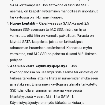
SATA-virtakaapelilla. Jos tietokone ei tunnista SSD-
asemaa, on kaapelin kytkeminen mahdollisesti unohtunut
tai käytössä on rikkinäinen kaapeli.
Huono kontakti
– Olipa kyseessä SATA-kaapeli 2,5
tuuman SSD-asemaan tai M.2 SSD:n liitin, on hyvä
varmistaa, että liitin on kunnolla paikoillaan. Parasta on
käyttää SATA-kaapeleita, joissa on lukitusklipsit
tahattoman irtoamisen estämiseksi. Kannattaa myös
varmistaa, että M.2 SSD on painettu tiukasti M.2-liittimen
pohjaan.
Asemien väärä käynnistysjärjestys
– Jos
kokoonpanossa on useampi SSD-asema tai kiintolevy, on
tärkeää tarkistaa, että ne liitetään numeroiden mukaiseen
järjestykseen. Ensisijainen käyttöjärjestelmälle tarkoitettu
SSD tulisi olla ensimmäinen asema kyseisessä
liitäntätyypissä – esim. M.2_1 tai SATA_1.
Käynnistysjärjestys on myös tärkeää tarkistaa ja