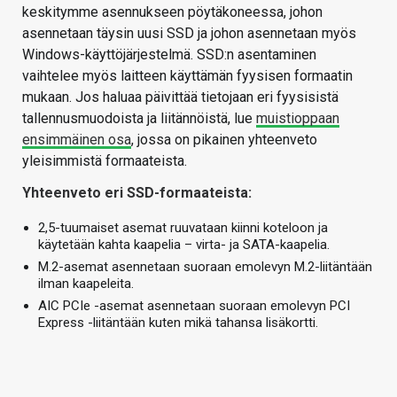
keskitymme asennukseen pöytäkoneessa, johon
asennetaan täysin uusi SSD ja johon asennetaan myös
Windows-käyttöjärjestelmä. SSD:n asentaminen
vaihtelee myös laitteen käyttämän fyysisen formaatin
mukaan. Jos haluaa päivittää tietojaan eri fyysisistä
tallennusmuodoista ja liitännöistä, lue
muistioppaan
ensimmäinen osa
, jossa on pikainen yhteenveto
yleisimmistä formaateista.
Yhteenveto eri SSD-formaateista:
2,5-tuumaiset asemat ruuvataan kiinni koteloon ja
käytetään kahta kaapelia – virta- ja SATA-kaapelia.
M.2-asemat asennetaan suoraan emolevyn M.2-liitäntään
ilman kaapeleita.
AIC PCIe -asemat asennetaan suoraan emolevyn PCI
Express -liitäntään kuten mikä tahansa lisäkortti.