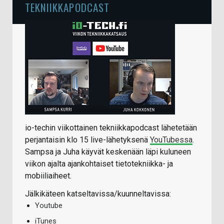
TEKNIIKKAPODCAST
io-techin viikottainen tekniikkapodcast lähetetään
perjantaisin klo 15 live-lähetyksenä
YouTubessa
.
Sampsa ja Juha käyvät keskenään läpi kuluneen
viikon ajalta ajankohtaiset tietotekniikka- ja
mobiiliaiheet.
Jälkikäteen katseltavissa/kuunneltavissa:
Youtube
iTunes