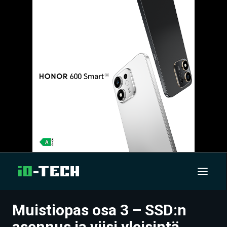
Muistiopas osa 3 – SSD:n
UUTISET
asennus ja viisi yleisintä