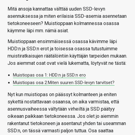
Mitä ansoja kannattaa välttää uuden SSD-levyn
asennuksessa ja miten erilaisia SSD-asemia asennetaan
tietokoneeseen? Muistioppaan kolmannessa osassa
käymme läpi mm. nämä asiat.
Muistioppaan ensimmäisessä osassa kävimme läpi
HDD:n ja SSD:n erot ja toisessa osassa tutustuimme
muistiratkaisujen räätälöintiin käyttäjän tarpeiden mukaan.
Jos aiemmat osat ovat vielä lukematta, löytyvät ne tästä:
Muistiopas osa 1: HDD:n ja SSD:n ero
Muistiopas osa 2:Miten suuren SSD-levyn tarvitset?
Nyt kun muistiopas on päässyt kolmanteen ja eniten
sykettä nostattavaan osaansa, on aika varmistaa, että
asennusvaiheessa vältytään virheiltä ja SSD päätyy
oikeaan paikkaan tietokoneessa. Jos olet jo aiemmin
rakentanut tietokoneen ja asentanut yhden tai useamman
SSD:n, on tässä varmasti paljon tuttua. Osa saattaa