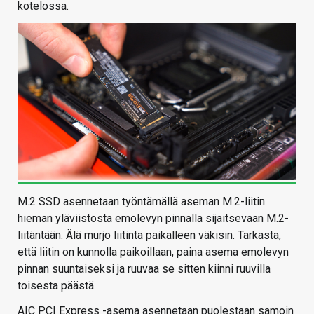
kotelossa.
M.2 SSD asennetaan työntämällä aseman M.2-liitin
hieman yläviistosta emolevyn pinnalla sijaitsevaan M.2-
liitäntään. Älä murjo liitintä paikalleen väkisin. Tarkasta,
että liitin on kunnolla paikoillaan, paina asema emolevyn
pinnan suuntaiseksi ja ruuvaa se sitten kiinni ruuvilla
toisesta päästä.
AIC PCI Express -asema asennetaan puolestaan samoin