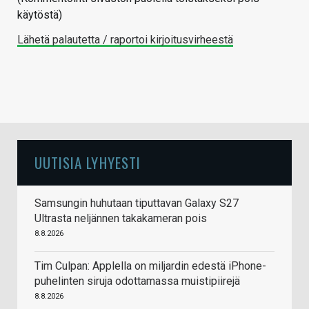
käytöstä)
Lähetä palautetta / raportoi kirjoitusvirheestä
UUTISIA LYHYESTI
Samsungin huhutaan tiputtavan Galaxy S27
Ultrasta neljännen takakameran pois
8.8.2026
Tim Culpan: Applella on miljardin edestä iPhone-
puhelinten siruja odottamassa muistipiirejä
8.8.2026