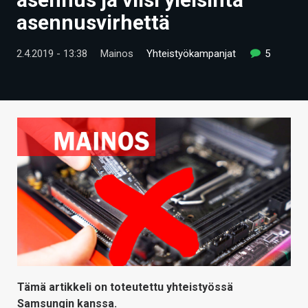
ARTIKKELIT
asennusvirhettä
VIDEOT
2.4.2019 - 13:38
Mainos
Yhteistyökampanjat
5
TECHBBS
TIETOA
HINTA.FI
KAUPPA
VAIHDA TEEMA
HAKU
Tämä artikkeli on toteutettu yhteistyössä
Samsungin kanssa.