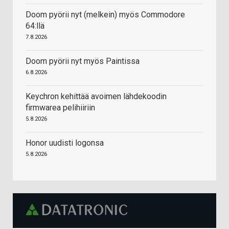
Doom pyörii nyt (melkein) myös Commodore
64:llä
7.8.2026
Doom pyörii nyt myös Paintissa
6.8.2026
Keychron kehittää avoimen lähdekoodin
firmwarea pelihiiriin
5.8.2026
Honor uudisti logonsa
5.8.2026