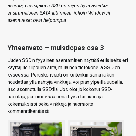
asemia, ensisijainen SSD on myös hyvä asentaa
ensimmäiseen SATA-liittimeen, jolloin Windowsin
asennukset ovat helpompia.
Yhteenveto – muistiopas osa 3
Uuden SSD:n fyysinen asentaminen näyttää erilaiselta eri
käyttäjille riippuen siitä, millainen tietokone ja SSD on
kyseessä. Peruskonsepti on kuitenkin sama ja kun
noudattaa yllä nähtyjä vinkkejä, voi pian ylpeillä uudella,
itse asennetulla SSD:llä. Jos olet jo kokenut SSD-
asentaja, jaa ihmeessä omia hyviä tai huonoja
kokemuksiasi sekä vinkkejä ja huomioita
kommenttikentässä.