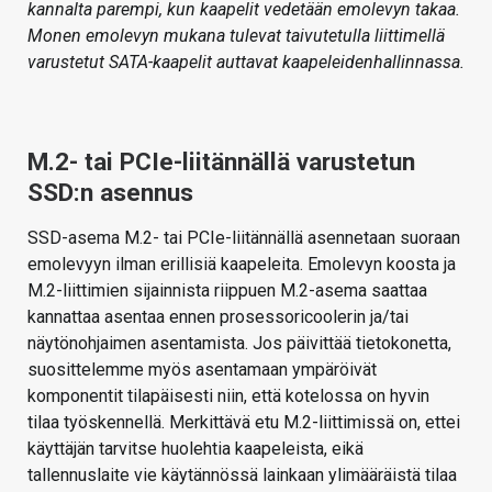
kannalta parempi, kun kaapelit vedetään emolevyn takaa.
Monen emolevyn mukana tulevat taivutetulla liittimellä
varustetut SATA-kaapelit auttavat kaapeleidenhallinnassa.
M.2- tai PCIe-liitännällä varustetun
SSD:n asennus
SSD-asema M.2- tai PCIe-liitännällä asennetaan suoraan
emolevyyn ilman erillisiä kaapeleita. Emolevyn koosta ja
M.2-liittimien sijainnista riippuen M.2-asema saattaa
kannattaa asentaa ennen prosessoricoolerin ja/tai
näytönohjaimen asentamista. Jos päivittää tietokonetta,
suosittelemme myös asentamaan ympäröivät
komponentit tilapäisesti niin, että kotelossa on hyvin
tilaa työskennellä. Merkittävä etu M.2-liittimissä on, ettei
käyttäjän tarvitse huolehtia kaapeleista, eikä
tallennuslaite vie käytännössä lainkaan ylimääräistä tilaa