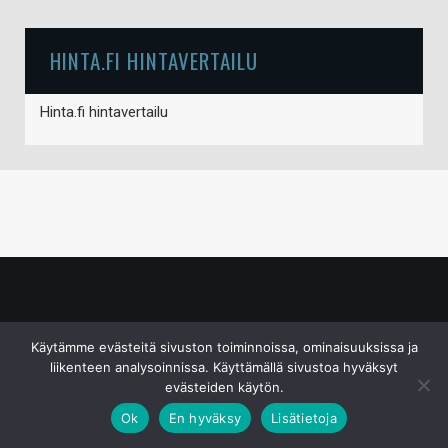
HINTA.FI HINTAVERTAILU
Hinta.fi hintavertailu
© S&J Media Oy
Käytämme evästeitä sivuston toiminnoissa, ominaisuuksissa ja
liikenteen analysoinnissa. Käyttämällä sivustoa hyväksyt
evästeiden käytön.
Ok
En hyväksy
Lisätietoja