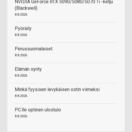
NVIDIA GeForce RTX 5090/5080/5070 Ti -ketju
(Blackwell)
8.8.2026
Pyöräily
8.8.2026
Perussuomalaiset
8.8.2026
Elämän synty
8.8.2026
Minkä fyysisen levykäisen ostin viimeksi
8.8.2026
PC:lle optinen ulostulo
8.8.2026