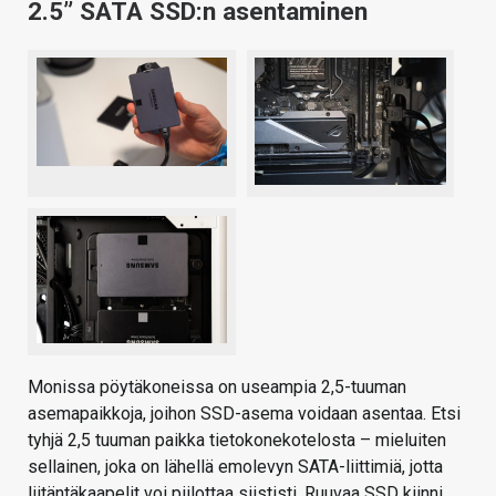
2.5” SATA SSD:n asentaminen
Monissa pöytäkoneissa on useampia 2,5-tuuman
asemapaikkoja, joihon SSD-asema voidaan asentaa. Etsi
tyhjä 2,5 tuuman paikka tietokonekotelosta – mieluiten
sellainen, joka on lähellä emolevyn SATA-liittimiä, jotta
liitäntäkaapelit voi piilottaa siististi. Ruuvaa SSD kiinni