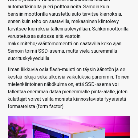
automarkkinoita ja eri polttoaineita. Samoin kuin
bensiinimoottorilla varustettu auto tarvitse kierroksia,
ennen kuin teho on saatavilla, mekaaninen kiintolevy
tarvitsee kierroksia tallennuslevyillään. Sähkömoottorilla
varustetussa autossa sitä vastoin
maksimiteho/vääntömomentti on saatavilla koko ajan.
Samoin toimii SSD-asema, mutta vielä suuremmilla
suorituskykyeduilla.
Ilman liikkuvia osia flash-muisti on täysin äänetön ja se
kestää iskuja sekä ulkoisia vaikutuksia paremmin. Toinen
mielenkiintoinen näkökulma on, että SSD-asema voi
tallentaa enemmän dataa pienemmälle pinta-alalle, joten
kuluttajat voivat valita monista kiinnostavista fyysisistä
formaateista (form factor).