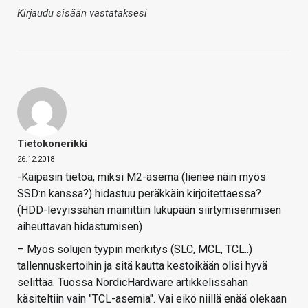
Kirjaudu sisään vastataksesi
Tietokonerikki
26.12.2018
-Kaipasin tietoa, miksi M2-asema (lienee näin myös
SSD:n kanssa?) hidastuu peräkkäin kirjoitettaessa?
(HDD-levyissähän mainittiin lukupään siirtymisenmisen
aiheuttavan hidastumisen)
– Myös solujen tyypin merkitys (SLC, MCL, TCL..)
tallennuskertoihin ja sitä kautta kestoikään olisi hyvä
selittää. Tuossa NordicHardware artikkelissahan
käsiteltiin vain "TCL-asemia". Vai eikö niillä enää olekaan