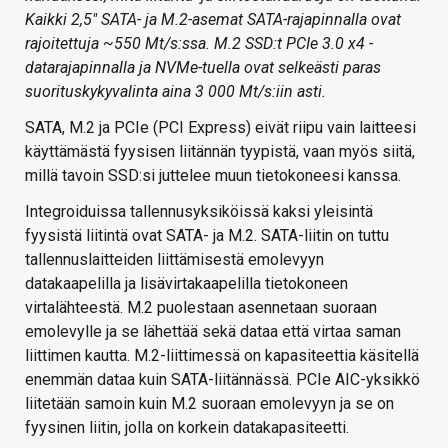
Kaikki 2,5″ SATA- ja M.2-asemat SATA-rajapinnalla ovat
rajoitettuja ~550 Mt/s:ssa. M.2 SSD:t PCIe 3.0 x4 -
datarajapinnalla ja NVMe-tuella ovat selkeästi paras
suorituskykyvalinta aina 3 000 Mt/s:iin asti.
SATA, M.2 ja PCIe (PCI Express) eivät riipu vain laitteesi
käyttämästä fyysisen liitännän tyypistä, vaan myös siitä,
millä tavoin SSD:si juttelee muun tietokoneesi kanssa.
Integroiduissa tallennusyksiköissä kaksi yleisintä
fyysistä liitintä ovat SATA- ja M.2. SATA-liitin on tuttu
tallennuslaitteiden liittämisestä emolevyyn
datakaapelilla ja lisävirtakaapelilla tietokoneen
virtalähteestä. M.2 puolestaan asennetaan suoraan
emolevylle ja se lähettää sekä dataa että virtaa saman
liittimen kautta. M.2-liittimessä on kapasiteettia käsitellä
enemmän dataa kuin SATA-liitännässä. PCIe AIC-yksikkö
liitetään samoin kuin M.2 suoraan emolevyyn ja se on
fyysinen liitin, jolla on korkein datakapasiteetti.