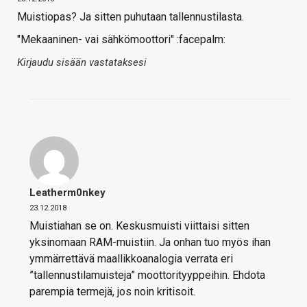
Muistiopas? Ja sitten puhutaan tallennustilasta.
"Mekaaninen- vai sähkömoottori" :facepalm:
Kirjaudu sisään vastataksesi
Leatherm0nkey
23.12.2018
Muistiahan se on. Keskusmuisti viittaisi sitten
yksinomaan RAM-muistiin. Ja onhan tuo myös ihan
ymmärrettävä maallikkoanalogia verrata eri
”tallennustilamuisteja” moottorityyppeihin. Ehdota
parempia termejä, jos noin kritisoit.