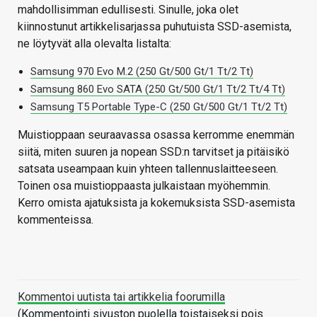
mahdollisimman edullisesti. Sinulle, joka olet
kiinnostunut artikkelisarjassa puhutuista SSD-asemista,
ne löytyvät alla olevalta listalta:
Samsung 970 Evo M.2 (250 Gt/500 Gt/1 Tt/2 Tt)
Samsung 860 Evo SATA (250 Gt/500 Gt/1 Tt/2 Tt/4 Tt)
Samsung T5 Portable Type-C (250 Gt/500 Gt/1 Tt/2 Tt)
Muistioppaan seuraavassa osassa kerromme enemmän
siitä, miten suuren ja nopean SSD:n tarvitset ja pitäisikö
satsata useampaan kuin yhteen tallennuslaitteeseen.
Toinen osa muistioppaasta julkaistaan myöhemmin.
Kerro omista ajatuksista ja kokemuksista SSD-asemista
kommenteissa.
Kommentoi uutista tai artikkelia foorumilla
(Kommentointi sivuston puolella toistaiseksi pois