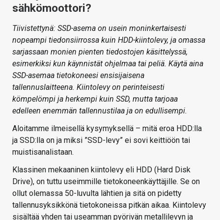
sähkömoottori?
Tiivistettynä: SSD-asema on usein moninkertaisesti
nopeampi tiedonsiirrossa kuin HDD-kiintolevy, ja omassa
sarjassaan monien pienten tiedostojen käsittelyssä,
esimerkiksi kun käynnistät ohjelmaa tai peliä. Käytä aina
SSD-asemaa tietokoneesi ensisijaisena
tallennuslaitteena. Kiintolevy on perinteisesti
kömpelömpi ja herkempi kuin SSD, mutta tarjoaa
edelleen enemmän tallennustilaa ja on edullisempi.
Aloitamme ilmeisellä kysymyksellä – mitä eroa HDD:lla
ja SSD:lla on ja miksi ”SSD-levy” ei sovi keittiöön tai
muistisanalistaan.
Klassinen mekaaninen kiintolevy eli HDD (Hard Disk
Drive), on tuttu useimmille tietokoneenkäyttäjille. Se on
ollut olemassa 50-luvulta lähtien ja sitä on pidetty
tallennusyksikkönä tietokoneissa pitkän aikaa. Kiintolevy
sisältää yhden tai useamman pyörivän metallilevyn ja