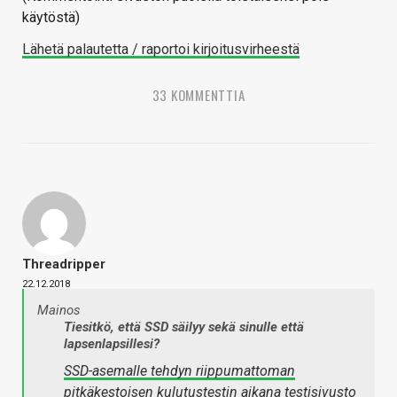
käytöstä)
Lähetä palautetta / raportoi kirjoitusvirheestä
33 KOMMENTTIA
Threadripper
22.12.2018
Mainos
Tiesitkö, että SSD säilyy sekä sinulle että
lapsenlapsillesi?
SSD-asemalle tehdyn riippumattoman
pitkäkestoisen kulutustestin
aikana testisivusto