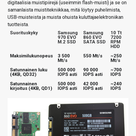
digitaalisia muistipiirejä (useimmin flash-muisti) ja se on
samanlaista muistitekniikkaa, mitä löytyy puhelimista,
USB-muisteista ja muista ohuista kuluttajaelektroniikan
tuotteista.
Suorituskyky
Samsung
Samsung
10 Tt
970 EVO
860 EVO
7200
M.2 SSD
SATA SSD
RPM
HDD
Maksimilukunopeus
3 500
550 Mt/s
~250
Mt/s
Mt/s
Satunnainen luku
500 000
90 000
~700
(4KB, QD32)
IOPS asti
IOPS asti
IOPS
Satunnainen
500 000
42 000
~240
kirjoitus (4KB, QD1)
IOPS asti
IOPS asti
IOPS