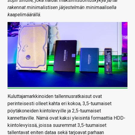
sopii sinulle, joka haluat maksimisuorituskykyä ja/tai
rakennat minimalistisen järjestelmän minimaalisella
kaapelimäärällä.
Kuluttajamarkkinoiden tallennusratkaisut ovat
perinteisesti olleet kahta eri kokoa, 3,5-tuumaiset
pöytäkoneiden kiintolevyille ja 2,5-tuumaiset
kannettaville. Nämä ovat kaksi yleisintä formaattia HDD-
kiintolevyissä, joissa suuremmat 3,5-tuumaiset
tallentavat eniten dataa sekä tarjoavat parhaan