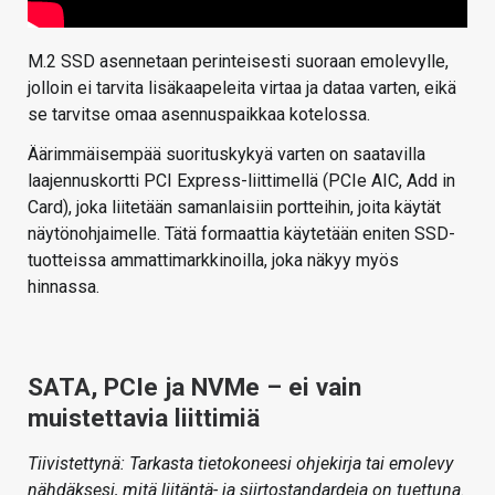
M.2 SSD asennetaan perinteisesti suoraan emolevylle,
jolloin ei tarvita lisäkaapeleita virtaa ja dataa varten, eikä
se tarvitse omaa asennuspaikkaa kotelossa.
Äärimmäisempää suorituskykyä varten on saatavilla
laajennuskortti PCI Express-liittimellä (PCIe AIC, Add in
Card), joka liitetään samanlaisiin portteihin, joita käytät
näytönohjaimelle. Tätä formaattia käytetään eniten SSD-
tuotteissa ammattimarkkinoilla, joka näkyy myös
hinnassa.
SATA, PCIe ja NVMe – ei vain
muistettavia liittimiä
Tiivistettynä: Tarkasta tietokoneesi ohjekirja tai emolevy
nähdäksesi, mitä liitäntä- ja siirtostandardeja on tuettuna.