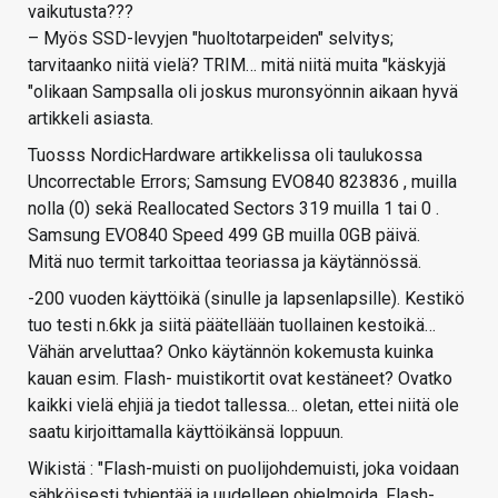
vaikutusta???
– Myös SSD-levyjen "huoltotarpeiden" selvitys;
tarvitaanko niitä vielä? TRIM… mitä niitä muita "käskyjä
"olikaan Sampsalla oli joskus muronsyönnin aikaan hyvä
artikkeli asiasta.
Tuosss NordicHardware artikkelissa oli taulukossa
Uncorrectable Errors; Samsung EVO840 823836 , muilla
nolla (0) sekä Reallocated Sectors 319 muilla 1 tai 0 .
Samsung EVO840 Speed 499 GB muilla 0GB päivä.
Mitä nuo termit tarkoittaa teoriassa ja käytännössä.
-200 vuoden käyttöikä (sinulle ja lapsenlapsille). Kestikö
tuo testi n.6kk ja siitä päätellään tuollainen kestoikä…
Vähän arveluttaa? Onko käytännön kokemusta kuinka
kauan esim. Flash- muistikortit ovat kestäneet? Ovatko
kaikki vielä ehjiä ja tiedot tallessa… oletan, ettei niitä ole
saatu kirjoittamalla käyttöikänsä loppuun.
Wikistä : "Flash-muisti on puolijohdemuisti, joka voidaan
sähköisesti tyhjentää ja uudelleen ohjelmoida. Flash-