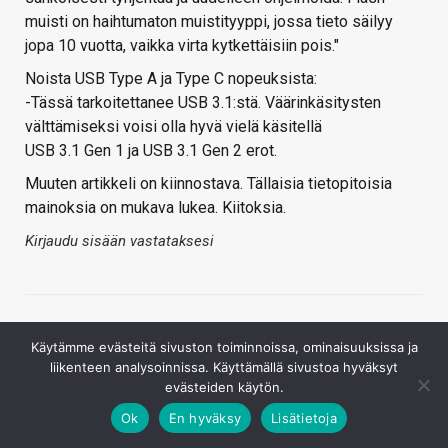
muisti on haihtumaton muistityyppi, jossa tieto säilyy
jopa 10 vuotta, vaikka virta kytkettäisiin pois."
Noista USB Type A ja Type C nopeuksista:
-Tässä tarkoitettanee USB 3.1:stä. Väärinkäsitysten
välttämiseksi voisi olla hyvä vielä käsitellä
USB 3.1 Gen 1 ja USB 3.1 Gen 2 erot.
Muuten artikkeli on kiinnostava. Tällaisia tietopitoisia
mainoksia on mukava lukea. Kiitoksia.
Kirjaudu sisään vastataksesi
Käytämme evästeitä sivuston toiminnoissa, ominaisuuksissa ja
liikenteen analysoinnissa. Käyttämällä sivustoa hyväksyt
evästeiden käytön.
Ok
En hyväksy
Lisätietoja
KoneenKokoaja