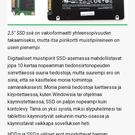
2,5″ SSD:ssä on vakioformaatti yhteensopivuuden
takaamiseksi, mutta itse piirikortti muistipiireineen on
usein pienempi.
Digitaaliset muistipiirit SSD-asemassa mahdollistavat
jopa 10 kertaa nopeamman tiedonsiirtonopeuden
siirrettäessä suuria tiedostoja, mutta suurempi ero on
siinä, että se käsittelee monia toimintoja
samanaikaisesti. Monia pieniä tiedostoja luettaessa ja
kirjoitettaessa, kuten Windowsia tai ohjelmaa
käynnistettäessä, SSD on paljon nopeampi kuin
kiintolevy. Tämä on yksi syistä, miksi älypuhelimesi tai
tablettisi käynnistyvät sekunnin murto-osassa ja
käynnistävät vaikkapa sovelluksen heti.
HDD:n ja SSD:n väliset erot muistuttavat hieman