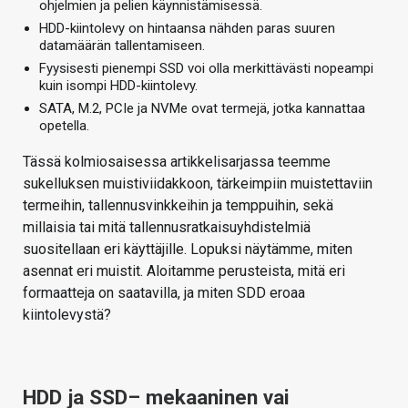
ohjelmien ja pelien käynnistämisessä.
HDD-kiintolevy on hintaansa nähden paras suuren
datamäärän tallentamiseen.
Fyysisesti pienempi SSD voi olla merkittävästi nopeampi
kuin isompi HDD-kiintolevy.
SATA, M.2, PCIe ja NVMe ovat termejä, jotka kannattaa
opetella.
Tässä kolmiosaisessa artikkelisarjassa teemme
sukelluksen muistiviidakkoon, tärkeimpiin muistettaviin
termeihin, tallennusvinkkeihin ja temppuihin, sekä
millaisia tai mitä tallennusratkaisuyhdistelmiä
suositellaan eri käyttäjille. Lopuksi näytämme, miten
asennat eri muistit. Aloitamme perusteista, mitä eri
formaatteja on saatavilla, ja miten SDD eroaa
kiintolevystä?
HDD ja SSD– mekaaninen vai