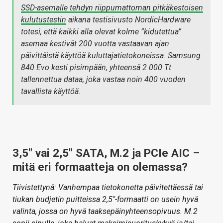
SSD-asemalle tehdyn riippumattoman pitkäkestoisen
kulutustestin
aikana testisivusto NordicHardware
totesi, että kaikki alla olevat kolme ”kidutettua”
asemaa kestivät 200 vuotta vastaavan ajan
päivittäistä käyttöä kuluttajatietokoneissa. Samsung
840 Evo kesti pisimpään, yhteensä 2 000 Tt
tallennettua dataa, joka vastaa noin 400 vuoden
tavallista käyttöä.
3,5″ vai 2,5″ SATA, M.2 ja PCIe AIC –
mitä eri formaatteja on olemassa?
Tiivistettynä: Vanhempaa tietokonetta päivitettäessä tai
tiukan budjetin puitteissa 2,5″-formaatti on usein hyvä
valinta, jossa on hyvä taaksepäinyhteensopivuus. M.2