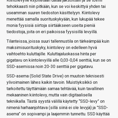
Kiintolevylle kirjoitetaan dataa jaksoittain ja se toimii
tehokkaasti niin pitkään, kun se voi keskittyä yhden tai
useamman suuren tiedoston käsittelyyn. Kiintolevy
menettää samalla suorituskykyään, kun lukupää tekee
monia fyysisiä siirtoja siirtääkseen useita pieniä
tiedostoja, joita on eri paikoissa fyysisillä levyillä.
Tilanteissa, joissa suuri tallennustila on tärkeämpää kuin
maksimisuorituskyky, kiintolevy on edelleen hyvä
vaihtoehto kuluttajille. Kuluttajaluokassa hinta per
gigatavu on kiintolevyillä alle 0,03-0,04 senttiä, kun se on
SSD-asemissa noin 20-30 senttiä per gigatavu.
SSD-asema (Solid State Drive) on muutoin teknisesti
ylivoimainen lähes kaikin tavoin. Muistiyksikkö on
tarkoitettu täyttämään samaa tehtävää, kuin tavallinen
mekaaninen kiintolevy, mutta vain digitaalisella
tekniikalla. Tästä syystä välillä käytetty “SSD-levy” on
nimenä harhaanjohtava (sillä siinä ei ole levyjä) ja ”SSD-
asema” on sopivampi ja laajemmin tunnettu. SSD käyttää