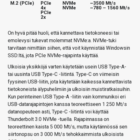
M.2 (PCIe)
PCIe
NVMe
~3500 Mt/s
4x
NVMe
~780 – 1560 Mt/s
PCIe
2x
On hyvä pitää huoli, että kannettava tietokoneesi tai
emolevysi tukevat molemmat NVMe:a. NVMe-tuki
tarvitaan nimittäin siihen, että voit käynnistää Windowsin
SSD:ltä, jota PCIe NVMe-rajapinta käyttää.
Ulkoisia yksikköjä varten käytetään usein USB Type-A-
tai uusinta USB Type-C -liitintä. Type-C on viimeisin
fyysinen USB-liitin, jota käytetään kaikessa kannettavista
tietokoneista älypuhelimiin ja ulkoisiin muistiratkaisuihin.
Kun perinteinen USB Type-A -liitin vain kommunikoi eri
USB-datarajapintojen kanssa teoreettiseen 1 250 Mt/s
datanopeuteen asti, Type-C -liitintä voi käyttää
Thunderbolt 3.0 NVMe -tuella. Rajapinnassa on
teoreettinen kaista 5 000 Mt/s, mutta käytännössä sen
siirtonopsu on 3 000 Mt/s tehokkaimmista ulkoisista