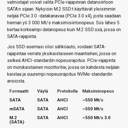
valmistajat voivat valita PCIe-rajapinnan datansiirtoon
SATA:n sijaan. Nykyisin M.2 SSD:t käyttävät yleisimmin
neljää PCIe 3.0 -datakanavaa (PCIe 3.0 x4), josta saadaan
hieman yli 3 000 Mt/s maksimisiirtonopeus. Siis lähes 5
kertaa korkeampi datanopeus kuin M.2 SSD:ssä, jossa on
SATA-rajapinta.
Jos SSD-asemasi olisi sähköauto, voidaan SATA-
rajapintaa verrata yksikaistaiseen maantiehen, jossa on
selkeä AHCI-standardin nopeusrajoitus. PCIe-rajapinta
on monikaistainen moottoritie, jossa on kahdesta neljään
kaistaa ja suurempi nopeusrajoitus NVMe-standardin
ansiosta.
Formaatti
Väylä
Protokolla
Maksiminopeus
SATA
SATA
AHCI
~550 Mt/s
mSATA
SATA
AHCI
~550 Mt/s
M.2
SATA
AHCI
~550 Mt/s 3.0
(SATA)