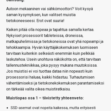
Autoon mekaaninen vai sähkömoottori? Voit kysyä
saman kysymyksen, kun valitset muistia
tietokoneeseesi. Erot ovat suuria!
Kaiken pitää olla nopeaa ja tapahtua samalla kertaa.
Nykyiset prosessorit tableteissa, droneissa,
matkapuhelimissa ja tietokoneissa ovat yhä nopeampi ja
tehokkaampia. Hyvän käyttäjäkokemuksen luomiseen
tarvitaan kuitenkin selkeästi enemmän kuin pelkkää
laskutehoa. Usein unohtuva näkökohta on, että tarvitaan
tallennustekniikkaa, joka pysyy mukana muutoksissa.
Jos muistisi ei voi tuottaa dataa niin nopeasti kuin
prosessorisi haluaa, kaikki hidastuu. Turhautumisen
vähentämiseksi ja tietokonekokemuksen parantamiseksi
on tärkeää valita oikea muistiratkaisu.
Muistiopas osa 1 – tiivistetty yhteenveto:
SSD-asemat ovat nopeita kaikessa, mutta erityisesti