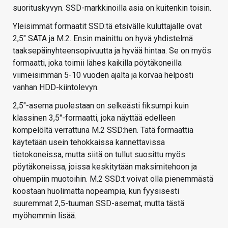
suorituskyvyn. SSD-markkinoilla asia on kuitenkin toisin.
Yleisimmät formaatit SSD:tä etsivälle kuluttajalle ovat
2,5″ SATA ja M.2. Ensin mainittu on hyvä yhdistelmä
taaksepäinyhteensopivuutta ja hyvää hintaa. Se on myös
formaatti, joka toimii lähes kaikilla pöytäkoneilla
viimeisimmän 5-10 vuoden ajalta ja korvaa helposti
vanhan HDD-kiintolevyn.
2,5″-asema puolestaan on selkeästi fiksumpi kuin
klassinen 3,5″-formaatti, joka näyttää edelleen
kömpelöltä verrattuna M.2 SSD:hen. Tätä formaattia
käytetään usein tehokkaissa kannettavissa
tietokoneissa, mutta siitä on tullut suosittu myös
pöytäkoneissa, joissa keskitytään maksimitehoon ja
ohuempiin muotoihin. M.2 SSD:t voivat olla pienemmästä
koostaan huolimatta nopeampia, kun fyysisesti
suuremmat 2,5-tuuman SSD-asemat, mutta tästä
myöhemmin lisää.