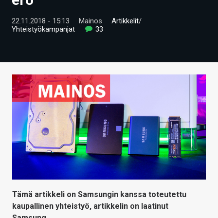
ARTIKKELIT
22.11.2018 - 15:13
Mainos
Artikkelit
/
Yhteistyökampanjat
33
VIDEOT
TECHBBS
TIETOA
HINTA.FI
KAUPPA
VAIHDA TEEMA
HAKU
Tämä artikkeli on Samsungin kanssa toteutettu
kaupallinen yhteistyö, artikkelin on laatinut
Samsung.