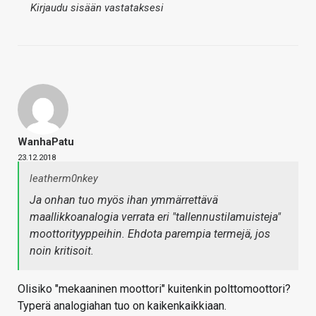
Kirjaudu sisään vastataksesi
WanhaPatu
23.12.2018
leatherm0nkey
Ja onhan tuo myös ihan ymmärrettävä
maallikkoanalogia verrata eri "tallennustilamuisteja"
moottorityyppeihin. Ehdota parempia termejä, jos
noin kritisoit.
Olisiko "mekaaninen moottori" kuitenkin polttomoottori?
Typerä analogiahan tuo on kaikenkaikkiaan.