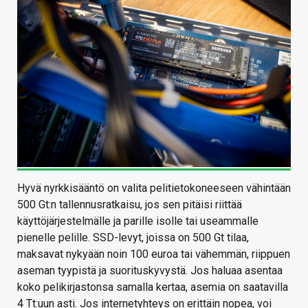
Hyvä nyrkkisääntö on valita pelitietokoneeseen vähintään
500 Gt:n tallennusratkaisu, jos sen pitäisi riittää
käyttöjärjestelmälle ja parille isolle tai useammalle
pienelle pelille. SSD-levyt, joissa on 500 Gt tilaa,
maksavat nykyään noin 100 euroa tai vähemmän, riippuen
aseman tyypistä ja suorituskyvystä. Jos haluaa asentaa
koko pelikirjastonsa samalla kertaa, asemia on saatavilla
4 Tt:uun asti. Jos internetyhteys on erittäin nopea, voi