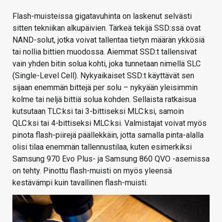
Flash-muisteissa gigatavuhinta on laskenut selvästi
sitten tekniikan alkupäivien. Tärkeä tekijä SSD:ssä ovat
NAND-solut, jotka voivat tallentaa tietyn määrän ykkösiä
tai nollia bittien muodossa. Aiemmat SSD:t tallensivat
vain yhden bitin solua kohti, joka tunnetaan nimellä SLC
(Single-Level Cell). Nykyaikaiset SSD:t käyttävät sen
sijaan enemmän bittejä per solu – nykyään yleisimmin
kolme tai neljä bittiä solua kohden. Sellaista ratkaisua
kutsutaan TLC:ksi tai 3-bittiseksi MLC:ksi, samoin
QLC:ksi tai 4-bittiseksi MLC:ksi. Valmistajat voivat myös
pinota flash-piirejä päällekkäin, jotta samalla pinta-alalla
olisi tilaa enemmän tallennustilaa, kuten esimerkiksi
Samsung 970 Evo Plus- ja Samsung 860 QVO -asemissa
on tehty. Pinottu flash-muisti on myös yleensä
kestävämpi kuin tavallinen flash-muisti.