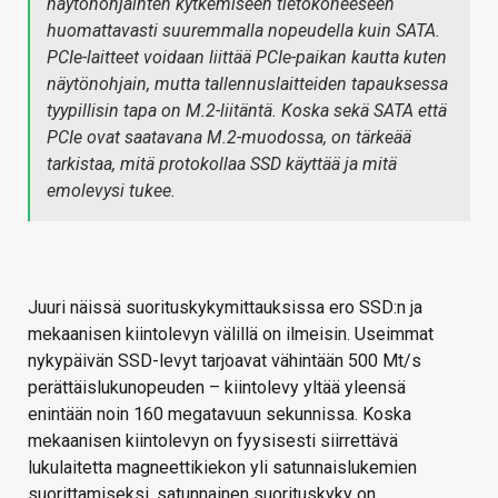
näytönohjainten kytkemiseen tietokoneeseen
huomattavasti suuremmalla nopeudella kuin SATA.
PCIe-laitteet voidaan liittää PCIe-paikan kautta kuten
näytönohjain, mutta tallennuslaitteiden tapauksessa
tyypillisin tapa on M.2-liitäntä. Koska sekä SATA että
PCIe ovat saatavana M.2-muodossa, on tärkeää
tarkistaa, mitä protokollaa SSD käyttää ja mitä
emolevysi tukee.
Juuri näissä suorituskykymittauksissa ero SSD:n ja
mekaanisen kiintolevyn välillä on ilmeisin. Useimmat
nykypäivän SSD-levyt tarjoavat vähintään 500 Mt/s
perättäislukunopeuden – kiintolevy yltää yleensä
enintään noin 160 megatavuun sekunnissa. Koska
mekaanisen kiintolevyn on fyysisesti siirrettävä
lukulaitetta magneettikiekon yli satunnaislukemien
suorittamiseksi, satunnainen suorituskyky on