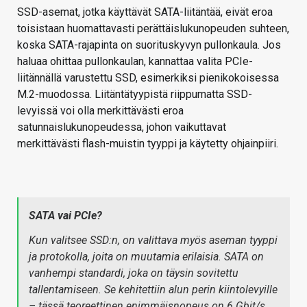
SSD-asemat, jotka käyttävät SATA-liitäntää, eivät eroa
toisistaan ​​huomattavasti perättäislukunopeuden suhteen,
koska SATA-rajapinta on suorituskyvyn pullonkaula. Jos
haluaa ohittaa pullonkaulan, kannattaa valita PCIe-
liitännällä varustettu SSD, esimerkiksi pienikokoisessa
M.2-muodossa. Liitäntätyypistä riippumatta SSD-
levyissä voi olla merkittävästi eroa
satunnaislukunopeudessa, johon vaikuttavat
merkittävästi flash-muistin tyyppi ja käytetty ohjainpiiri.
SATA vai PCIe?
Kun valitsee SSD:n, on valittava myös aseman tyyppi
ja protokolla, joita on muutamia erilaisia. SATA on
vanhempi standardi, joka on täysin sovitettu
tallentamiseen. Se kehitettiin alun perin kiintolevyille
– tässä teoreettinen enimmäisnopeus on 6 Gbit/s,