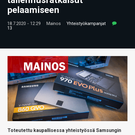
ARTIKKELIT
pelaamiseen
VIDEOT
18.7.2020 - 12:29
Mainos
Yhteistyökampanjat
13
TECHBBS
TIETOA
HINTA.FI
KAUPPA
VAIHDA TEEMA
HAKU
Toteutettu kaupallisessa yhteistyössä Samsungin