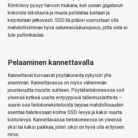
Kiintolevy pysyy harvoin mukana, kun usean gigatavun
kokoista tekstuuria ja muuta pelidataa luetaan ja
kirjoitetaan jatkuvasti. SSD:llä pitäisi vuorostaan olla
mahdollisimman hyvä satunnaislukunopeus, jotta siitä ei
tule pullonkaulaa.
Pelaaminen kannettavalla
Kannettavat korvaavat pöytäkoneita nykyisin yhä
enemmän. Kannettavassa on myös vähemmän
joustavuutta muistin suhteen. Pöytätietokoneessa voit
yleensä kytkeä useita erityyppisiä tallennuslaitteita –
suurin osa tietokonekoteloista tarjoaa mahdollisuuden
asentaa halutessaan kolme SSD-levyä ja kaksi suurta
kiintolevyä. Kannettavassa tietokoneessa on yleensä
yksi tai kaksi paikkaa, joten siksi on hyvä olla erityisen
nirso.