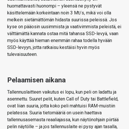
huomattavasti huonompi – yleensä ne pystyvät
käsittelemään korkeintaan noin 3 Mt/s, mikä voi olla
melkein sietämättömän hidasta suurissa peleissä. Jos
kyse on pääosin uusimmista ja vaativimmista peleistä, ei
välttämättä kannata ostaa mitä tahansa SSD-levyä, vaan
myös käyttää hieman enemmän rahaa todella hyvään
SSD-levyyn, jotta ratkaisu kestäisi hyvin myös
tulevaisuuteen.
Pelaamisen aikana
Tallennuslaitteen vaikutus ei lopu, kun peli on ladattu ja
asennettu. Suuret pelit, kuten Call of Duty tai Battlefield,
ovat liian suuria, jotta koko peli mahtuisi RAM-muistiin
pelatessa. Suuria tietomääriä on usein haettava
tallennusasemasta reaaliajassa, kun näytönohjain piirtää
pelin näytölle – ja jos tallennuslaite ei pysy ajan tasalla,