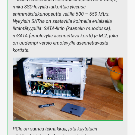
mikä SSD-levyillä tarkoittaa yleensä
enimmäislukunopeutta välillä 500 – 550 Mt/s.
Nykyisin SATAa on saatavilla kolmella erilaisella
liitäntätyypillä: SATA-liitin (kaapelin muodossa),
mSATA (emolevylle asennettava kortti) ja M.2, joka
on uudempi versio emolevylle asennettavasta
kortista.
PCIe on samaa tekniikkaa, jota käytetään