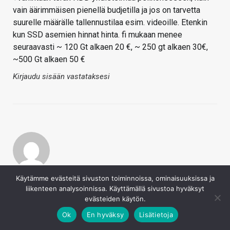
vain äärimmäisen pienellä budjetilla ja jos on tarvetta
suurelle määrälle tallennustilaa esim. videoille. Etenkin
kun SSD asemien hinnat hinta. fi mukaan menee
seuraavasti ~ 120 Gt alkaen 20 €, ~ 250 gt alkaen 30€,
~500 Gt alkaen 50 €
Kirjaudu sisään vastataksesi
Kepe
Käytämme evästeitä sivuston toiminnoissa, ominaisuuksissa ja
20.8.2020
liikenteen analysoinnissa. Käyttämällä sivustoa hyväksyt
On kyllä ihan älyttömän sekavasti käytetty sanaa "muisti"
evästeiden käytön.
tarkoittaen massamuistia/SSD-asemaa pitkin poikin
Ok
En hyväksy
Lisätietoja
tekstiä. Jos kelle tahansa tietokoneista jotain tietävälle