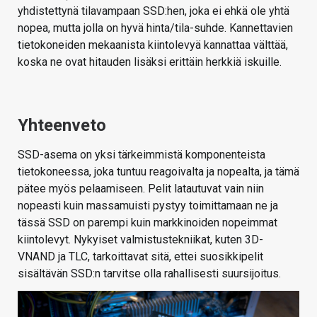
yhdistettynä tilavampaan SSD:hen, joka ei ehkä ole yhtä
nopea, mutta jolla on hyvä hinta/tila-suhde. Kannettavien
tietokoneiden mekaanista kiintolevyä kannattaa välttää,
koska ne ovat hitauden lisäksi erittäin herkkiä iskuille.
Yhteenveto
SSD-asema on yksi tärkeimmistä komponenteista
tietokoneessa, joka tuntuu reagoivalta ja nopealta, ja tämä
pätee myös pelaamiseen. Pelit latautuvat vain niin
nopeasti kuin massamuisti pystyy toimittamaan ne ja
tässä SSD on parempi kuin markkinoiden nopeimmat
kiintolevyt. Nykyiset valmistustekniikat, kuten 3D-
VNAND ja TLC, tarkoittavat sitä, ettei suosikkipelit
sisältävän SSD:n tarvitse olla rahallisesti suursijoitus.