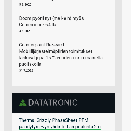
5.8.2026
Doom pyörii nyt (melkein) myös
Commodore 64:llä
3.8.2026
Counterpoint Research:
Mobiilijärjestelmäpiirien toimitukset
laskivat jopa 15 % vuoden ensimmäisellä
puoliskolla
31.7.2026
Thermal Grizzly PhaseSheet PTM
jäähdytyslevyn yhdiste Lämpöalusta 2 g