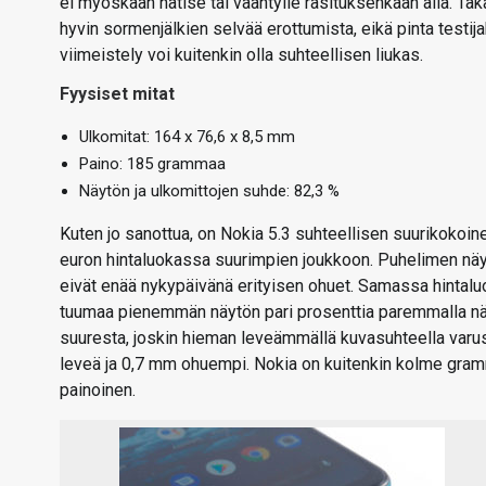
ei myöskään natise tai vääntyile rasituksenkaan alla. Ta
hyvin sormenjälkien selvää erottumista, eikä pinta testija
viimeistely voi kuitenkin olla suhteellisen liukas.
Fyysiset mitat
Ulkomitat: 164 x 76,6 x 8,5 mm
Paino: 185 grammaa
Näytön ja ulkomittojen suhde: 82,3 %
Kuten jo sanottua, on Nokia 5.3 suhteellisen suurikokoin
euron hintaluokassa suurimpien joukkoon. Puhelimen näy
eivät enää nykypäivänä erityisen ohuet. Samassa hintalu
tuumaa pienemmän näytön pari prosenttia paremmalla näyt
suuresta, joskin hieman leveämmällä kuvasuhteella varus
leveä ja 0,7 mm ohuempi. Nokia on kuitenkin kolme gra
painoinen.