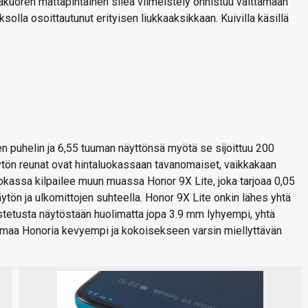
kakuoren mattapintainen sileä viimeistely onnistuu välttämään
ksolla osoittautunut erityisen liukkaaksikkaan. Kuivilla käsillä
en puhelin ja 6,55 tuuman näyttönsä myötä se sijoittuu 200
tön reunat ovat hintaluokassaan tavanomaiset, vaikkakaan
okassa kilpailee muun muassa Honor 9X Lite, joka tarjoaa 0,05
ön ja ulkomittojen suhteella. Honor 9X Lite onkin lähes yhtä
tetusta näytöstään huolimatta jopa 3.9 mm lyhyempi, yhtä
mmaa Honoria kevyempi ja kokoisekseen varsin miellyttävän