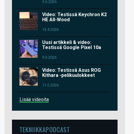
3.6.2026
Video: Testissä Keychron K2
HE All-Wood
13.4.2026
Uusi artikkeli & video:
Testissä Google Pixel 10a
9.3.2026
Video: Testissä Asus ROG
Kithara -pelikuulokkeet
11.2.2026
Lisää videoita
TEKNIIKKAPODCAST