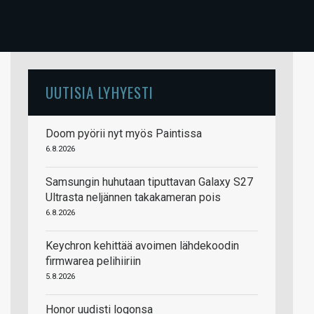
UUTISIA LYHYESTI
Doom pyörii nyt myös Paintissa
6.8.2026
Samsungin huhutaan tiputtavan Galaxy S27
Ultrasta neljännen takakameran pois
6.8.2026
Keychron kehittää avoimen lähdekoodin
firmwarea pelihiiriin
5.8.2026
Honor uudisti logonsa