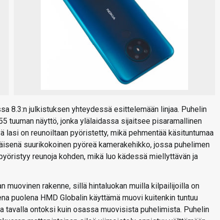
a 8.3:n julkistuksen yhteydessä esittelemään linjaa. Puhelin
55 tuuman näyttö, jonka ylälaidassa sijaitsee pisaramallinen
ä lasi on reunoiltaan pyöristetty, mikä pehmentää käsituntumaa
mäisenä suurikokoinen pyöreä kamerakehikko, jossa puhelimen
 pyöristyy reunoja kohden, mikä luo kädessä miellyttävän ja
muovinen rakenne, sillä hintaluokan muilla kilpailijoilla on
ivisena puolena HMD Globalin käyttämä muovi kuitenkin tuntuu
a tavalla ontoksi kuin osassa muovisista puhelimista. Puhelin