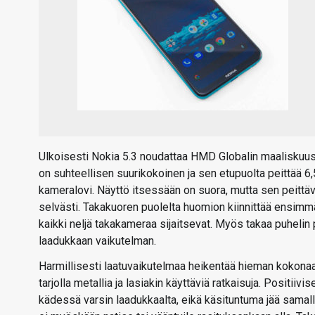
Ulkoisesti Nokia 5.3 noudattaa HMD Globalin maaliskuuss
on suhteellisen suurikokoinen ja sen etupuolta peittää 6,
kameralovi. Näyttö itsessään on suora, mutta sen peittäv
selvästi. Takakuoren puolelta huomion kiinnittää ensim
kaikki neljä takakameraa sijaitsevat. Myös takaa puhelin
laadukkaan vaikutelman.
Harmillisesti laatuvaikutelmaa heikentää hieman kokonaan 
tarjolla metallia ja lasiakin käyttäviä ratkaisuja. Positi
kädessä varsin laadukkaalta, eikä käsituntuma jää samall