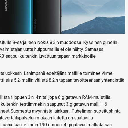
itulle 8-sarjalleen Nokia 8.3:n muodossa. Kyseinen puhelin
a valmistajan uutta huippumallia ei ole nähty. Samassa
.3 saapui kuitenkin luvattuun tapaan markkinoille
ntaluokkaan. Lähimpänä edeltäjänä mallille toiminee viime
ti siis 5.2-mallin välistä 8.2:n tapaan tavoitteenaan yhtenäistää
llista riippuen 3:n, 4:n tai jopa 6 gigatavun RAM-muistilla.
 kuitenkin testiimmekin saapunut 3 gigatavun malli – 6
ytäneet Suomesta myynnistä lainkaan. Puhelimen suositushinta
ntavertailupalvelun mukaan laitetta on saatavilla
itushintaan, eli noin 190 euroon. 4 gigatavun mallista saa