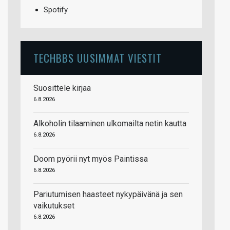
Spotify
TECHBBS UUSIMMAT VIESTIT
Suosittele kirjaa
6.8.2026
Alkoholin tilaaminen ulkomailta netin kautta
6.8.2026
Doom pyörii nyt myös Paintissa
6.8.2026
Pariutumisen haasteet nykypäivänä ja sen
vaikutukset
6.8.2026