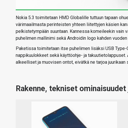
Nokia 5.3 toimitetaan HMD Globalille tuttuun tapaan ohu
värimaailmasta perinteisten yhteen liitettyjen käsien kans
pelkistetympään suuntaan. Kannessa komeileekin vain vär
puhelimen mallinimi sekä Androidin logo kahden vuoden 
Paketissa toimitetaan itse puhelimen lisäksi USB Type-C 
nappikuulokkeet sekä käyttöohje- ja takuutietolappuset.
alkeelliset ja muovisen ontot, eivätkä ne tarjoa juurika
Rakenne, tekniset ominaisuudet 