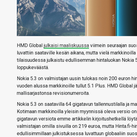
HMD Global
julkaisi maaliskuussa
viimein seuraajan suos
luvattiin saataville kesän aikana, mutta vielä markkinoill
tilaisuudessa julkaistu edullisemman hintaluokan Nokia 5
loppukeväästä.
Nokia 5.3 on valmistajan uusin tulokas noin 200 euron hi
vuoden alussa markkinoille tullut 5.1 Plus. HMD Global jät
mallisarjastonsa revisionumeroita.
Nokia 5.3 on saatavilla 64 gigatavun tallennustilalla ja ma
Kotimaan markkinoilla yleisin myynnissä oleva versio on
gigatavun versiota emme artikkelin kirjoitushetkellä lö
valmistajan omilla sivuilla on 219 euroa, mutta Hinta.fi-hi
edullisimmillaan julkistuksessa luvattuun globaaliin suos