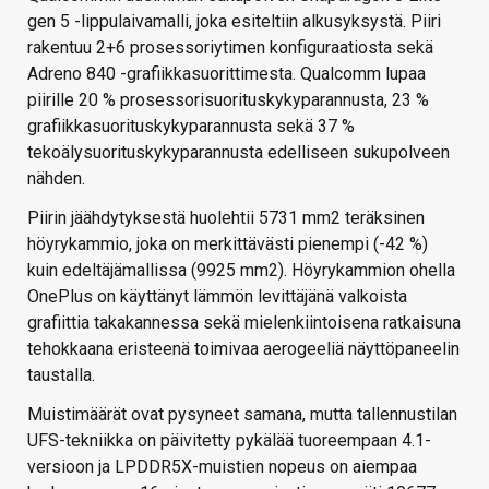
gen 5 -lippulaivamalli, joka esiteltiin alkusyksystä. Piiri
rakentuu 2+6 prosessoriytimen konfiguraatiosta sekä
Adreno 840 -grafiikkasuorittimesta. Qualcomm lupaa
piirille 20 % prosessorisuorituskykyparannusta, 23 %
grafiikkasuorituskykyparannusta sekä 37 %
tekoälysuorituskykyparannusta edelliseen sukupolveen
nähden.
Piirin jäähdytyksestä huolehtii 5731 mm2 teräksinen
höyrykammio, joka on merkittävästi pienempi (-42 %)
kuin edeltäjämallissa (9925 mm2). Höyrykammion ohella
OnePlus on käyttänyt lämmön levittäjänä valkoista
grafiittia takakannessa sekä mielenkiintoisena ratkaisuna
tehokkaana eristeenä toimivaa aerogeeliä näyttöpaneelin
taustalla.
Muistimäärät ovat pysyneet samana, mutta tallennustilan
UFS-tekniikka on päivitetty pykälää tuoreempaan 4.1-
versioon ja LPDDR5X-muistien nopeus on aiempaa