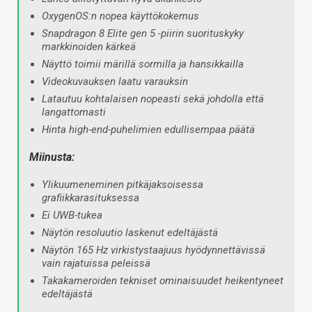
OxygenOS:n nopea käyttökokemus
Snapdragon 8 Elite gen 5 -piirin suorituskyky
markkinoiden kärkeä
Näyttö toimii märillä sormilla ja hansikkailla
Videokuvauksen laatu varauksin
Latautuu kohtalaisen nopeasti sekä johdolla että
langattomasti
Hinta high-end-puhelimien edullisempaa päätä
Miinusta:
Ylikuumeneminen pitkäjaksoisessa
grafiikkarasituksessa
Ei UWB-tukea
Näytön resoluutio laskenut edeltäjästä
Näytön 165 Hz virkistystaajuus hyödynnettävissä
vain rajatuissa peleissä
Takakameroiden tekniset ominaisuudet heikentyneet
edeltäjästä