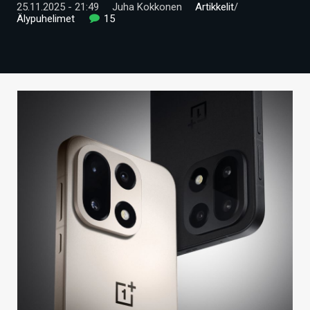
25.11.2025 - 21:49
Juha Kokkonen
Artikkelit
/
ARTIKKELIT
Älypuhelimet
15
VIDEOT
TECHBBS
TIETOA
HINTA.FI
KAUPPA
VAIHDA TEEMA
HAKU