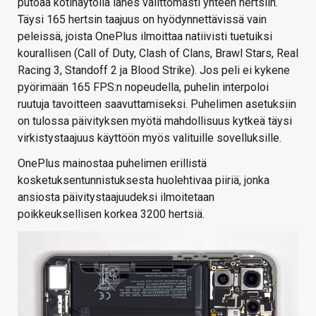
putoaa kotinäytöllä lähes välittömästi yhteen hertsiin.
Täysi 165 hertsin taajuus on hyödynnettävissä vain
peleissä, joista OnePlus ilmoittaa natiivisti tuetuiksi
kourallisen (Call of Duty, Clash of Clans, Brawl Stars, Real
Racing 3, Standoff 2 ja Blood Strike). Jos peli ei kykene
pyörimään 165 FPS:n nopeudella, puhelin interpoloi
ruutuja tavoitteen saavuttamiseksi. Puhelimen asetuksiin
on tulossa päivityksen myötä mahdollisuus kytkeä täysi
virkistystaajuus käyttöön myös valituille sovelluksille.
OnePlus mainostaa puhelimen erillistä
kosketuksentunnistuksesta huolehtivaa piiriä, jonka
ansiosta päivitystaajuudeksi ilmoitetaan
poikkeuksellisen korkea 3200 hertsiä.