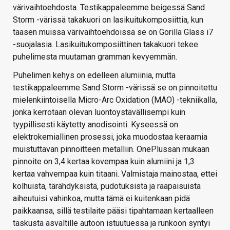
värivaihtoehdosta. Testikappaleemme beigessä Sand
Storm -värissä takakuori on lasikuitukomposiittia, kun
taasen muissa värivaihtoehdoissa se on Gorilla Glass i7
-suojalasia. Lasikuitukomposiittinen takakuori tekee
puhelimesta muutaman gramman kevyemmän.
Puhelimen kehys on edelleen alumiinia, mutta
testikappaleemme Sand Storm -värissä se on pinnoitettu
mielenkiintoisella Micro-Arc Oxidation (MAO) -tekniikalla,
jonka kerrotaan olevan luontoystävällisempi kuin
tyypillisesti käytetty anodisointi. Kyseessä on
elektrokemiallinen prosessi, joka muodostaa keraamia
muistuttavan pinnoitteen metalliin. OnePlussan mukaan
pinnoite on 3,4 kertaa kovempaa kuin alumiini ja 1,3
kertaa vahvempaa kuin titaani. Valmistaja mainostaa, ettei
kolhuista, tärähdyksistä, pudotuksista ja raapaisuista
aiheutuisi vahinkoa, mutta tämä ei kuitenkaan pidä
paikkaansa, sillä testilaite pääsi tipahtamaan kertaalleen
taskusta asvaltille autoon istuutuessa ja runkoon syntyi