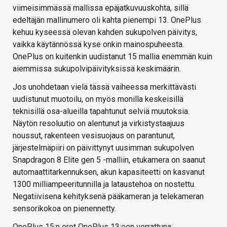
viimeisimmässä mallissa epäjatkuvuuskohta, sillä
edeltäjän mallinumero oli kahta pienempi 13. OnePlus
kehuu kyseessä olevan kahden sukupolven päivitys,
vaikka käytännössä kyse onkin mainospuheesta.
OnePlus on kuitenkin uudistanut 15 mallia enemmän kuin
aiemmissa sukupolvipäivityksissä keskimäärin.
Jos unohdetaan vielä tässä vaiheessa merkittävästi
uudistunut muotoilu, on myös monilla keskeisillä
teknisillä osa-alueilla tapahtunut selviä muutoksia.
Näytön resoluutio on alentunut ja virkistystaajuus
noussut, rakenteen vesisuojaus on parantunut,
järjestelmäpiiri on päivittynyt uusimman sukupolven
Snapdragon 8 Elite gen 5 -malliin, etukamera on saanut
automaattitarkennuksen, akun kapasiteetti on kasvanut
1300 milliampeeritunnilla ja lataustehoa on nostettu.
Negatiivisena kehityksenä pääkameran ja telekameran
sensorikokoa on pienennetty.
OnePlus 15:n erot OnePlus 13:een verrattuna: