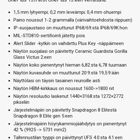
1,5 mm lyhyempi; 0,2 mm leveämpi; 0,4 mm ohuempi
Paino noussut 1-2 grammalla (värivaihtoehdosta riippuen)
IP-suojaustaso on muuttunut IP68/69:stä IP68/69K:hon
MIL-STD810-sertifiointi jätetty pois
Alert Slider -kytkin on vaihdettu Plus Key -näppäimeen
Näytön suojalasi on päivitetty Ceramic Guardista Gorilla
Glass Victus 2:een
Näytön koko pienentynyt hieman 6,82:sta 6,78 tuumaan
Näytön kuvasuhde on muuttunut 20:9:stä 19,5:9:ään
Näyttölasi on täysin tasainen reunoille asti
Näytön HBM-kirkkaus on noussut 1600->1800 nit
Näytön resoluutio laskenut 1440×3168:sta 1272×2772
pikseliin
Järjestelmäpiiri on päivitetty Snapdragon 8 Elitestä
Snapdragon 8 Elite gen 5:een
Järjestelmäpiirin höyrykammiojäähdytys on pienentynyt
42 % (9925 -> 5731 mm2)
Tallennustilan tyyppi on päivittynyt UFS 4.0:sta 4.1:een