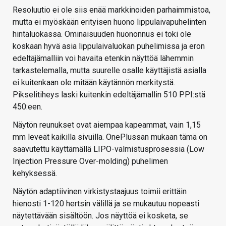
Resoluutio ei ole siis enää markkinoiden parhaimmistoa,
mutta ei myöskään erityisen huono lippulaivapuhelinten
hintaluokassa. Ominaisuuden huononnus ei toki ole
koskaan hyvä asia lippulaivaluokan puhelimissa ja eron
edeltäjämalliin voi havaita etenkin näyttöä lähemmin
tarkastelemalla, mutta suurelle osalle käyttäjistä asialla
ei kuitenkaan ole mitään käytännön merkitystä.
Pikselitiheys laski kuitenkin edeltäjämallin 510 PPI:stä
450:een.
Näytön reunukset ovat aiempaa kapeammat, vain 1,15
mm leveät kaikilla sivuilla. OnePlussan mukaan tämä on
saavutettu käyttämällä LIPO-valmistusprosessia (Low
Injection Pressure Over-molding) puhelimen
kehyksessä.
Näytön adaptiivinen virkistystaajuus toimii erittäin
hienosti 1-120 hertsin välillä ja se mukautuu nopeasti
näytettävään sisältöön. Jos näyttöä ei kosketa, se