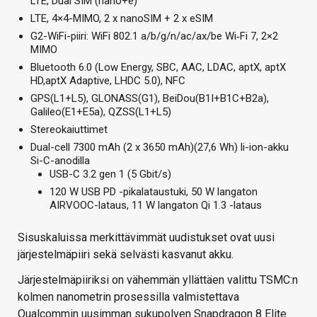
LTE, Dual SIM (nano+e)
LTE, 4×4-MIMO, 2 x nanoSIM + 2 x eSIM
G2-WiFi-piiri: WiFi 802.1 a/b/g/n/ac/ax/be Wi‑Fi 7, 2×2
MIMO
Bluetooth 6.0 (Low Energy, SBC, AAC, LDAC, aptX, aptX
HD,aptX Adaptive, LHDC 5.0), NFC
GPS(L1+L5), GLONASS(G1), BeiDou(B1I+B1C+B2a),
Galileo(E1+E5a), QZSS(L1+L5)
Stereokaiuttimet
Dual-cell 7300 mAh (2 x 3650 mAh)(27,6 Wh) li-ion-akku
Si-C-anodilla
USB-C 3.2 gen 1 (5 Gbit/s)
120 W USB PD -pikalataustuki, 50 W langaton
AIRVOOC-lataus, 11 W langaton Qi 1.3 -lataus
Sisuskaluissa merkittävimmät uudistukset ovat uusi
järjestelmäpiiri sekä selvästi kasvanut akku.
Järjestelmäpiiriksi on vähemmän yllättäen valittu TSMC:n
kolmen nanometrin prosessilla valmistettava
Qualcommin uusimman sukupolven Snapdragon 8 Elite