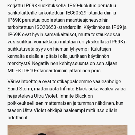
korjattu IP69K-luokituksella. IP69-luokitus perustuu
sähkölaitteille tarkoitettuun IEC60529-standardiin ja
IP69K perustuu puolestaan maantieajoneuvoihin
tarkoitettuun ISO20653-standardiin. Käytännössä IP69 ja
IP69K ovat hyvin samankaltaiset, mutta testauksessa
vesisuihkun voimakkuus mitataan eri yksiköllä ja IP69K:n
suihkutusetäisyys on hieman lyhyempi. Kuluttajan
kannalta asialla ei pitäisi olla juurikaan käytännön
merkitystä. Negatiivinen kehityssuunta on sen sijaan
MIL-STD810-standardoinnin jättäminen pois.
Värivaihtoehtoja ovat testikappaleemme vaaleanbeige
Sand Storm, mattamusta Infinite Black sekä vaalea valoa
heijasteleva Ultra Violet. Infinite Black on
poikkeuksellisen mattamaisen ja tumman näköinen, kun
taasen Ultra Violet ehkäpä haaleampi mitä itse olisin
odottanut.