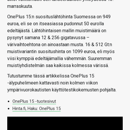
marraskuuta.
OnePlus 15:n suosituslähtöhinta Suomessa on 949
euroa, eli se on itseasiassa pudonnut 50 eurolla
edeltäjästä. Lähtöhintaisen mallin muistimäärä on
pysynyt samana 12 & 256 gigatavussa –
värivaihtoehtona on ainoastaan musta. 16 & 512 Gt:n
muistivariantin suositushinta on 1099 euroa, eli myös
viisi kymppiä edeltäjämallia vähemmän. Suuremman
muistiyhdistelmän saa kaikissa kolmessa värissä.
Tutustumme tässä artikkelissa OnePlus 15
-älypuhelimeen kattavasti noin kolmen viikon
ympärivuorokautisten käyttötestikokemusten pohjalta.
OnePlus 15 -tuotesivut
Hinta.fi, Haku: OnePlus 15