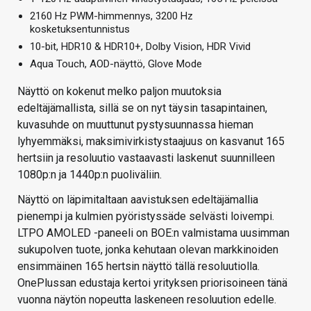
2160 Hz PWM-himmennys, 3200 Hz
kosketuksentunnistus
10-bit, HDR10 & HDR10+, Dolby Vision, HDR Vivid
Aqua Touch, AOD-näyttö, Glove Mode
Näyttö on kokenut melko paljon muutoksia
edeltäjämallista, sillä se on nyt täysin tasapintainen,
kuvasuhde on muuttunut pystysuunnassa hieman
lyhyemmäksi, maksimivirkistystaajuus on kasvanut 165
hertsiin ja resoluutio vastaavasti laskenut suunnilleen
1080p:n ja 1440p:n puoliväliin.
Näyttö on läpimitaltaan aavistuksen edeltäjämallia
pienempi ja kulmien pyöristyssäde selvästi loivempi.
LTPO AMOLED -paneeli on BOE:n valmistama uusimman
sukupolven tuote, jonka kehutaan olevan markkinoiden
ensimmäinen 165 hertsin näyttö tällä resoluutiolla.
OnePlussan edustaja kertoi yrityksen priorisoineen tänä
vuonna näytön nopeutta laskeneen resoluution edelle.