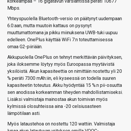
korkeampaa – 16 gigatavun varsiantissa peräti 10677
Mbps.
Yhteyspuolella Bluetooth-versio on päätynyt uudempaan
6.0:aan, mutta muutoin kattaus on pysynyt
muuttumattomana ja pikku miinuksena UWB-tuki uupuu
edelleen. OnePlus käyttää WiFi 7:n toteuttamisessa
omaa G2-piiriään.
Akkupuolella OnePlus on tehnyt merkittävän päivityksen,
joka iloksemme löytyy myös Euroopassa myytävistä
yksilöistä. Akun kapasiteettia on nimittäin nostettu yli 20
% peräti 7300 mAh:iin, eli kyseessä on todella suuren
kapasiteetin toteutus. Akku hyödyntää 15 %:n pii-osuutta
sen anodissa korkeamman tiheyden mahdollistamiseksi.
Lisäksi valmistaja mainostaa akun toimivan myös
kylmissä olosuhteissa aina -20 celsiusasteen
lämpötilaan asti.
Myös lataustehoa on nostettu 120 wattiin. Valmistaja
lupaa akun latautuvan yrityksen omilla VOOC-