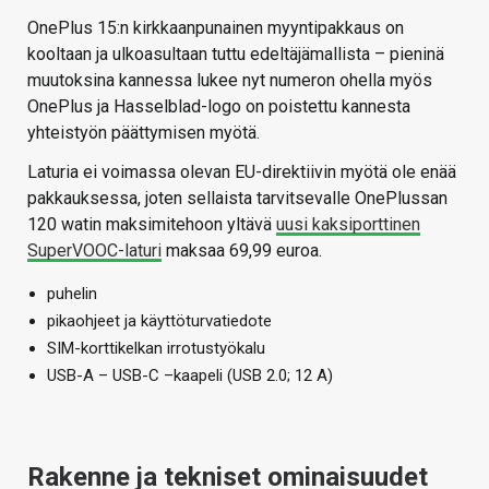
OnePlus 15:n kirkkaanpunainen myyntipakkaus on
kooltaan ja ulkoasultaan tuttu edeltäjämallista – pieninä
muutoksina kannessa lukee nyt numeron ohella myös
OnePlus ja Hasselblad-logo on poistettu kannesta
yhteistyön päättymisen myötä.
Laturia ei voimassa olevan EU-direktiivin myötä ole enää
pakkauksessa, joten sellaista tarvitsevalle OnePlussan
120 watin maksimitehoon yltävä
uusi kaksiporttinen
SuperVOOC-laturi
maksaa 69,99 euroa.
puhelin
pikaohjeet ja käyttöturvatiedote
SIM-korttikelkan irrotustyökalu
USB-A – USB-C –kaapeli (USB 2.0; 12 A)
Rakenne ja tekniset ominaisuudet