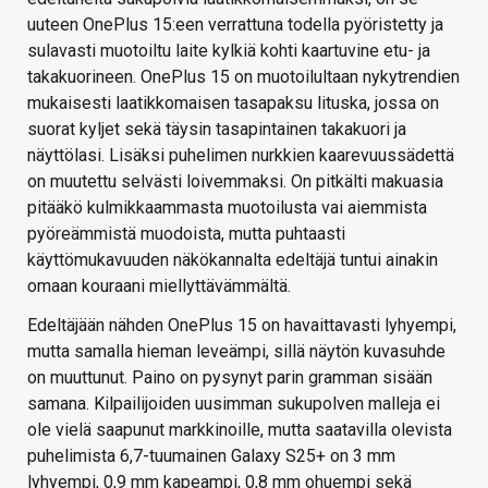
uuteen OnePlus 15:een verrattuna todella pyöristetty ja
sulavasti muotoiltu laite kylkiä kohti kaartuvine etu- ja
takakuorineen. OnePlus 15 on muotoilultaan nykytrendien
mukaisesti laatikkomaisen tasapaksu lituska, jossa on
suorat kyljet sekä täysin tasapintainen takakuori ja
näyttölasi. Lisäksi puhelimen nurkkien kaarevuussädettä
on muutettu selvästi loivemmaksi. On pitkälti makuasia
pitääkö kulmikkaammasta muotoilusta vai aiemmista
pyöreämmistä muodoista, mutta puhtaasti
käyttömukavuuden näkökannalta edeltäjä tuntui ainakin
omaan kouraani miellyttävämmältä.
Edeltäjään nähden OnePlus 15 on havaittavasti lyhyempi,
mutta samalla hieman leveämpi, sillä näytön kuvasuhde
on muuttunut. Paino on pysynyt parin gramman sisään
samana. Kilpailijoiden uusimman sukupolven malleja ei
ole vielä saapunut markkinoille, mutta saatavilla olevista
puhelimista 6,7-tuumainen Galaxy S25+ on 3 mm
lyhyempi, 0,9 mm kapeampi, 0,8 mm ohuempi sekä