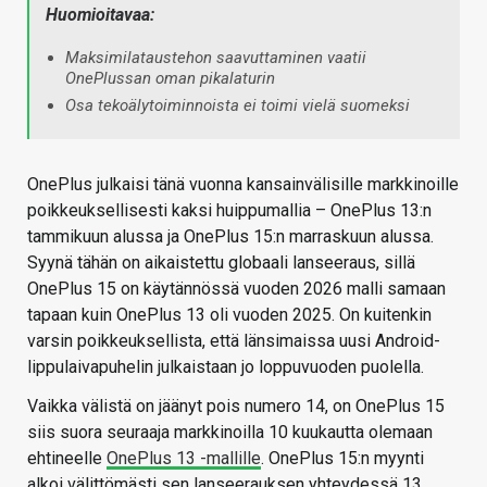
Huomioitavaa:
Maksimilataustehon saavuttaminen vaatii
OnePlussan oman pikalaturin
Osa tekoälytoiminnoista ei toimi vielä suomeksi
OnePlus julkaisi tänä vuonna kansainvälisille markkinoille
poikkeuksellisesti kaksi huippumallia – OnePlus 13:n
tammikuun alussa ja OnePlus 15:n marraskuun alussa.
Syynä tähän on aikaistettu globaali lanseeraus, sillä
OnePlus 15 on käytännössä vuoden 2026 malli samaan
tapaan kuin OnePlus 13 oli vuoden 2025. On kuitenkin
varsin poikkeuksellista, että länsimaissa uusi Android-
lippulaivapuhelin julkaistaan jo loppuvuoden puolella.
Vaikka välistä on jäänyt pois numero 14, on OnePlus 15
siis suora seuraaja markkinoilla 10 kuukautta olemaan
ehtineelle
OnePlus 13 -mallille
. OnePlus 15:n myynti
alkoi välittömästi sen lanseerauksen yhteydessä 13.