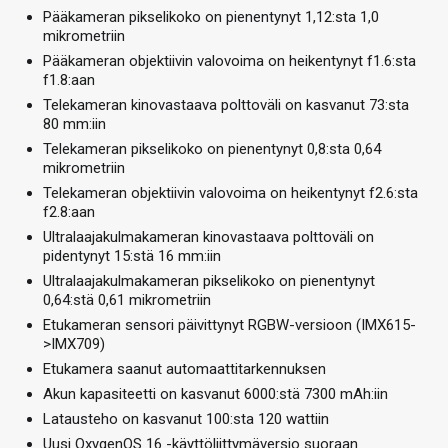
Pääkameran pikselikoko on pienentynyt 1,12:sta 1,0
mikrometriin
Pääkameran objektiivin valovoima on heikentynyt f1.6:sta
f1.8:aan
Telekameran kinovastaava polttoväli on kasvanut 73:sta
80 mm:iin
Telekameran pikselikoko on pienentynyt 0,8:sta 0,64
mikrometriin
Telekameran objektiivin valovoima on heikentynyt f2.6:sta
f2.8:aan
Ultralaajakulmakameran kinovastaava polttoväli on
pidentynyt 15:stä 16 mm:iin
Ultralaajakulmakameran pikselikoko on pienentynyt
0,64:stä 0,61 mikrometriin
Etukameran sensori päivittynyt RGBW-versioon (IMX615-
>IMX709)
Etukamera saanut automaattitarkennuksen
Akun kapasiteetti on kasvanut 6000:stä 7300 mAh:iin
Latausteho on kasvanut 100:sta 120 wattiin
Uusi OxygenOS 16 -käyttöliittymäversio suoraan