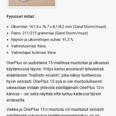
Fyysiset mitat:
Ulkomitat: 161,4 x 76,7 x 8,1/8,2 mm (Sand Storm/muut)
Paino: 211/215 grammaa (Sand Storm/muut)
Näytön ja ulkomittojen suhde: 91,3 %
Valmistusmaa: Kiina
Valmistajan kotimaa: Kiina
OnePlus on uudistanut 15-mallinsa muotoilun ja ulkoasun
käytännössä täysin. Yritys kertoi avoimesti tehneensä
eräänlaisen ”mallisto-resetin”, joka näkyy tuotteessa
hyvin selvästi. OnePlus 15:ssä ei ole muotoilullisesti
oikeastaan mitään yhteistä edeltäjämalli OnePlus 13:n
kanssa – se sekä näyttää että tuntuu kädessä täysin
erilaiselta.
Vaikka jo OnePlus 13:n muotoilu oli muuttunut selvästi
edeltäneitä sukupolvia laatikkomaisemmaksi, on se