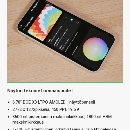
Näytön tekniset ominaisuudet:
6,78” BOE X3 LTPO AMOLED –näyttöpaneeli
2772 x 1272pikseliä, 450 PPI, 19,5:9
3600 nit pistemäinen maksimikirkkaus, 1800 nit HBM-
maksimikirkkaus
1-120 Hz adaptiivinen virkistystaajuus, 165 Hz peleissä