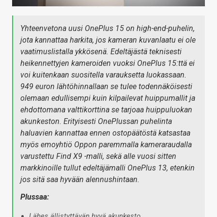
Yhteenvetona uusi OnePlus 15 on high-end-puhelin,
jota kannattaa harkita, jos kameran kuvanlaatu ei ole
vaatimuslistalla ykkösenä. Edeltäjästä teknisesti
heikennettyjen kameroiden vuoksi OnePlus 15:ttä ei
voi kuitenkaan suositella varauksetta luokassaan.
949 euron lähtöhinnallaan se tulee todennäköisesti
olemaan edullisempi kuin kilpailevat huippumallit ja
ehdottomana valttikorttina se tarjoaa huippuluokan
akunkeston. Erityisesti OnePlussan puhelinta
haluavien kannattaa ennen ostopäätöstä katsastaa
myös emoyhtiö Oppon paremmalla kameraraudalla
varustettu Find X9 -malli, sekä alle vuosi sitten
markkinoille tullut edeltäjämalli OnePlus 13, etenkin
jos sitä saa hyvään alennushintaan.
Plussaa:
Lähes ällistyttävän hyvä akunkesto