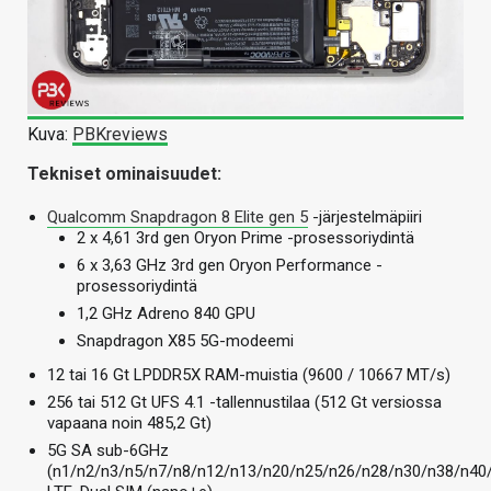
Kuva:
PBKreviews
Tekniset ominaisuudet:
Qualcomm Snapdragon 8 Elite gen 5
-järjestelmäpiiri
2 x 4,61 3rd gen Oryon Prime -prosessoriydintä
6 x 3,63 GHz 3rd gen Oryon Performance -
prosessoriydintä
1,2 GHz Adreno 840 GPU
Snapdragon X85 5G-modeemi
12 tai 16 Gt LPDDR5X RAM-muistia (9600 / 10667 MT/s)
256 tai 512 Gt UFS 4.1 -tallennustilaa (512 Gt versiossa
vapaana noin 485,2 Gt)
5G SA sub-6GHz
(n1/n2/n3/n5/n7/n8/n12/n13/n20/n25/n26/n28/n30/n38/n40