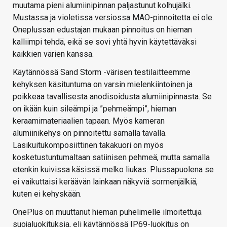
muutama pieni alumiinipinnan paljastunut kolhujälki.
Mustassa ja violetissa versiossa MAO-pinnoitetta ei ole.
Oneplussan edustajan mukaan pinnoitus on hieman
kalliimpi tehdä, eikä se sovi yhtä hyvin käytettäväksi
kaikkien värien kanssa.
Käytännössä Sand Storm -värisen testilaitteemme
kehyksen käsituntuma on varsin mielenkiintoinen ja
poikkeaa tavallisesta anodisoidusta alumiinipinnasta. Se
on ikään kuin sileämpi ja ”pehmeämpi”, hieman
keraamimateriaalien tapaan. Myös kameran
alumiinikehys on pinnoitettu samalla tavalla.
Lasikuitukomposiittinen takakuori on myös
kosketustuntumaltaan satiinisen pehmeä, mutta samalla
etenkin kuivissa käsissä melko liukas. Plussapuolena se
ei vaikuttaisi keräävän lainkaan näkyviä sormenjälkiä,
kuten ei kehyskään.
OnePlus on muuttanut hieman puhelimelle ilmoitettuja
suojaluokituksia, eli käytännössä IP69-luokitus on