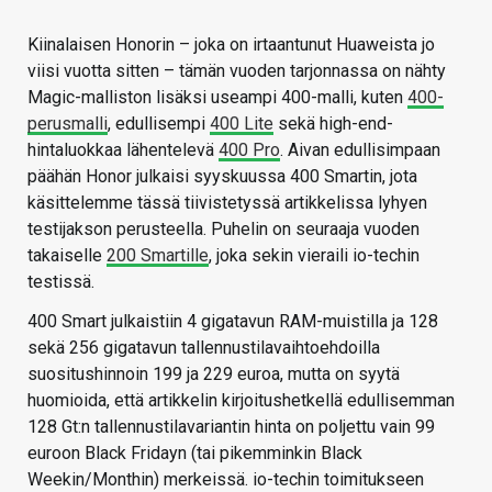
Kiinalaisen Honorin – joka on irtaantunut Huaweista jo
viisi vuotta sitten – tämän vuoden tarjonnassa on nähty
Magic-malliston lisäksi useampi 400-malli, kuten
400-
perusmalli
, edullisempi
400 Lite
sekä high-end-
hintaluokkaa lähentelevä
400 Pro
. Aivan edullisimpaan
päähän Honor julkaisi syyskuussa 400 Smartin, jota
käsittelemme tässä tiivistetyssä artikkelissa lyhyen
testijakson perusteella. Puhelin on seuraaja vuoden
takaiselle
200 Smartille
, joka sekin vieraili io-techin
testissä.
400 Smart julkaistiin 4 gigatavun RAM-muistilla ja 128
sekä 256 gigatavun tallennustilavaihtoehdoilla
suositushinnoin 199 ja 229 euroa, mutta on syytä
huomioida, että artikkelin kirjoitushetkellä edullisemman
128 Gt:n tallennustilavariantin hinta on poljettu vain 99
euroon Black Fridayn (tai pikemminkin Black
Weekin/Monthin) merkeissä. io-techin toimitukseen