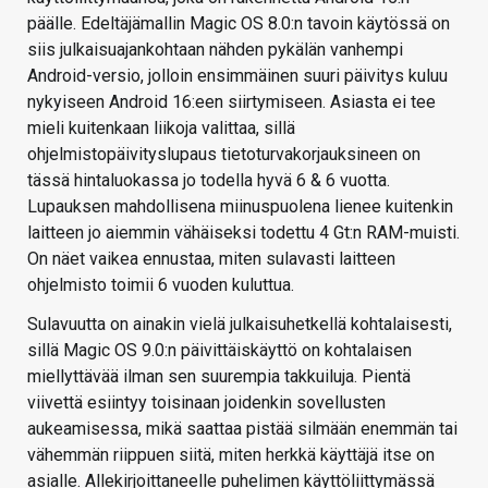
päälle. Edeltäjämallin Magic OS 8.0:n tavoin käytössä on
siis julkaisuajankohtaan nähden pykälän vanhempi
Android-versio, jolloin ensimmäinen suuri päivitys kuluu
nykyiseen Android 16:een siirtymiseen. Asiasta ei tee
mieli kuitenkaan liikoja valittaa, sillä
ohjelmistopäivityslupaus tietoturvakorjauksineen on
tässä hintaluokassa jo todella hyvä 6 & 6 vuotta.
Lupauksen mahdollisena miinuspuolena lienee kuitenkin
laitteen jo aiemmin vähäiseksi todettu 4 Gt:n RAM-muisti.
On näet vaikea ennustaa, miten sulavasti laitteen
ohjelmisto toimii 6 vuoden kuluttua.
Sulavuutta on ainakin vielä julkaisuhetkellä kohtalaisesti,
sillä Magic OS 9.0:n päivittäiskäyttö on kohtalaisen
miellyttävää ilman sen suurempia takkuiluja. Pientä
viivettä esiintyy toisinaan joidenkin sovellusten
aukeamisessa, mikä saattaa pistää silmään enemmän tai
vähemmän riippuen siitä, miten herkkä käyttäjä itse on
asialle. Allekirjoittaneelle puhelimen käyttöliittymässä