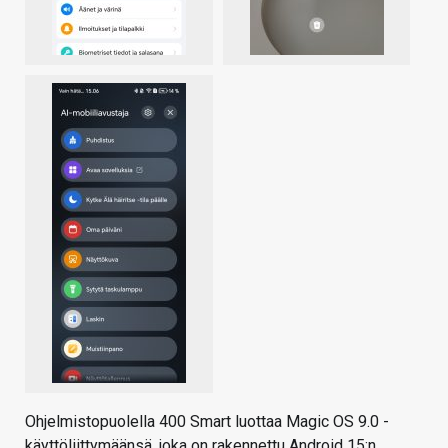
Ohjelmistopuolella 400 Smart luottaa Magic OS 9.0 -
käyttöliittymäänsä, joka on rakennettu Android 15:n