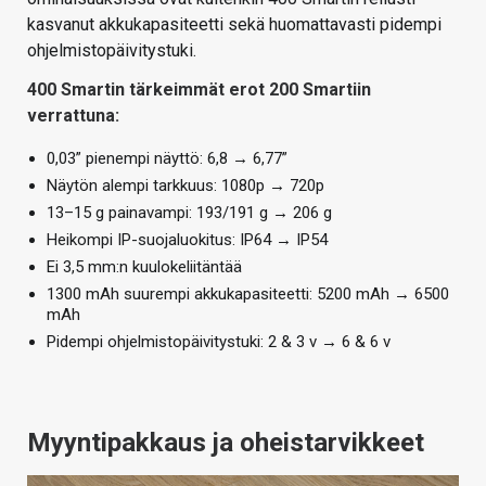
kasvanut akkukapasiteetti sekä huomattavasti pidempi
ohjelmistopäivitystuki.
400 Smartin tärkeimmät erot 200 Smartiin
verrattuna:
0,03” pienempi näyttö: 6,8 → 6,77”
Näytön alempi tarkkuus: 1080p → 720p
13–15 g painavampi: 193/191 g → 206 g
Heikompi IP-suojaluokitus: IP64 → IP54
Ei 3,5 mm:n kuulokeliitäntää
1300 mAh suurempi akkukapasiteetti: 5200 mAh → 6500
mAh
Pidempi ohjelmistopäivitystuki: 2 & 3 v → 6 & 6 v
Myyntipakkaus ja oheistarvikkeet