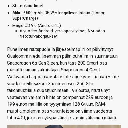
Stereokaiuttimet
Akku: 6500 mAh, 35 W:n langallinen lataus (Honor
SuperCharge)
Magic OS 9.0 (Android 15)
6 vuoden Android-versiopäivitykset, 6 vuoden
tietoturvakorjaukset
Puhelimen rautapuolella järjestelmäpiiri on päivittynyt
Qualcommin edullisemman pään puhelimiin suunnattuun
Snapdragon 6s Gen 3:een, kun taas 200 Smartissa
raksutti saman valmistajan Snapdragon 4 Gen 2.
Valtavasta harppauksesta ei ole siis kyse. Lisäksi viime
vuoden malli saapui Suomeen vain 256 Gt:n
tallennustilalla suositushintaan 199 euroa, mutta nyt
vastaavan variantin hinta on pompannut 229 euroon ja
199 euron mallilla on tyytyminen 128 Gt:uun. RAM-
muistia molemmissa varianteissa on viime vuodesta
tuttu 4 Gt, joka on nykypäivänä jo varsin vähäinen määrä.