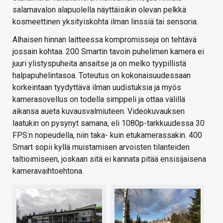
salamavalon alapuolella näyttäisikin olevan pelkkä
kosmeettinen yksityiskohta ilman linssiä tai sensoria.
Alhaisen hinnan laitteessa kompromisseja on tehtävä
jossain kohtaa. 200 Smartin tavoin puhelimen kamera ei
juuri ylistyspuheita ansaitse ja on melko tyypillistä
halpapuhelintasoa. Toteutus on kokonaisuudessaan
korkeintaan tyydyttävä ilman uudistuksia ja myös
kamerasovellus on todella simppeli ja ottaa välillä
aikansa aueta kuvausvalmiuteen. Videokuvauksen
laatukin on pysynyt samana, eli 1080p-tarkkuudessa 30
FPS:n nopeudella, niin taka- kuin etukamerassakin. 400
Smart sopii kyllä muistamisen arvoisten tilanteiden
taltioimiseen, joskaan sitä ei kannata pitää ensisijaisena
kameravaihtoehtona.