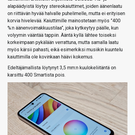
alapäädyistä löytyy stereokaiuttimet, joiden äänenlaatu
on riittävän hyvää halvalle puhelimelle, mutta ei erityisen
korvia hivelevää. Kaiuttimille mainostetaan myös ”400
%:n äänenvoimakkuustilaa”, joka kytkeytyy päälle, kun
volyymin vääntää tappiin. Ääntä kyllä lähtee toiseksi
korkeimpaan pykälään verrattuna, mutta samalla laatu
myös kärsii pahasti, eikä esimerkiksi musiikin kuuntelu
kaiuttimilla ole kovinkaan häävi kokemus.
Edeltäjämallista löytynyt 3,5 mm:n kuulokeliitäntä on
karsittu 400 Smartista pois.