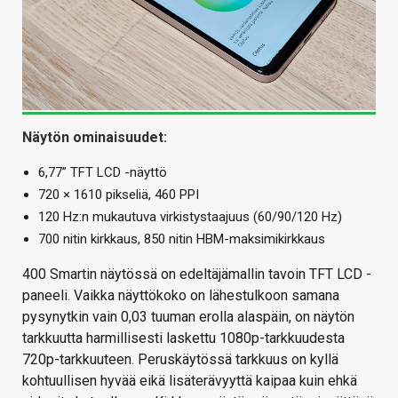
Näytön ominaisuudet:
6,77” TFT LCD -näyttö
720 × 1610 pikseliä, 460 PPI
120 Hz:n mukautuva virkistystaajuus (60/90/120 Hz)
700 nitin kirkkaus, 850 nitin HBM-maksimikirkkaus
400 Smartin näytössä on edeltäjämallin tavoin TFT LCD -
paneeli. Vaikka näyttökoko on lähestulkoon samana
pysynytkin vain 0,03 tuuman erolla alaspäin, on näytön
tarkkuutta harmillisesti laskettu 1080p-tarkkuudesta
720p-tarkkuuteen. Peruskäytössä tarkkuus on kyllä
kohtuullisen hyvää eikä lisäterävyyttä kaipaa kuin ehkä