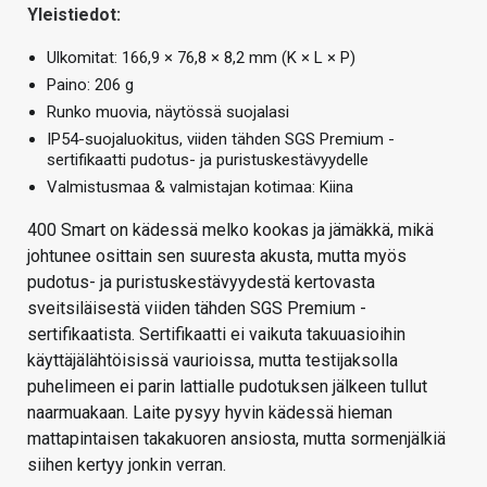
Yleistiedot:
Ulkomitat: 166,9 × 76,8 × 8,2 mm (K × L × P)
Paino: 206 g
Runko muovia, näytössä suojalasi
IP54-suojaluokitus, viiden tähden SGS Premium -
sertifikaatti pudotus- ja puristuskestävyydelle
Valmistusmaa & valmistajan kotimaa: Kiina
400 Smart on kädessä melko kookas ja jämäkkä, mikä
johtunee osittain sen suuresta akusta, mutta myös
pudotus- ja puristuskestävyydestä kertovasta
sveitsiläisestä viiden tähden SGS Premium -
sertifikaatista. Sertifikaatti ei vaikuta takuuasioihin
käyttäjälähtöisissä vaurioissa, mutta testijaksolla
puhelimeen ei parin lattialle pudotuksen jälkeen tullut
naarmuakaan. Laite pysyy hyvin kädessä hieman
mattapintaisen takakuoren ansiosta, mutta sormenjälkiä
siihen kertyy jonkin verran.