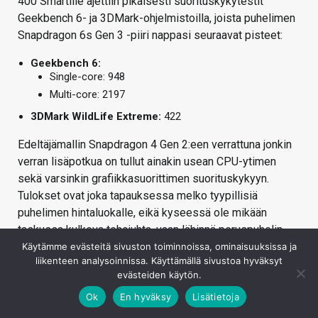
400 Smartille ajettiin pikaisesti suorituskykytestit
Geekbench 6- ja 3DMark-ohjelmistoilla, joista puhelimen
Snapdragon 6s Gen 3 -piiri nappasi seuraavat pisteet:
Geekbench 6:
Single-core: 948
Multi-core: 2197
3DMark WildLife Extreme:
422
Edeltäjämallin Snapdragon 4 Gen 2:een verrattuna jonkin
verran lisäpotkua on tullut ainakin usean CPU-ytimen
sekä varsinkin grafiikkasuorittimen suorituskykyyn.
Tulokset ovat joka tapauksessa melko tyypillisiä
puhelimen hintaluokalle, eikä kyseessä ole mikään
taskussa kulkeva tehojuhta, vaan lähinnä peruspuhelin
päivittäiseen peruskäyttöön. Kevyeen
Käytämme evästeitä sivuston toiminnoissa, ominaisuuksissa ja
liikenteen analysoinnissa. Käyttämällä sivustoa hyväksyt
mobiilipelaamiseenkin 400 Smart toki soveltuu, mitä
evästeiden käytön.
helpottaa osaltaan näytön alhainen 720p-tarkkuus.
Ok
En hyväksy
Lisätietoja