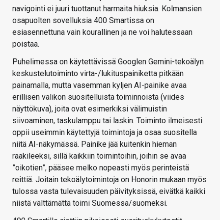
navigointi ei juuri tuottanut harmaita hiuksia. Kolmansien
osapuolten sovelluksia 400 Smartissa on
esiasennettuna vain kourallinen ja ne voi halutessaan
poistaa.
Puhelimessa on käytettävissä Googlen Gemini-tekoälyn
keskustelutoiminto virta-/lukituspainiketta pitkään
painamalla, mutta vasemman kyljen AI-painike avaa
erillisen valikon suositelluista toiminnoista (viides
näyttökuva), joita ovat esimerkiksi välimuistin
siivoaminen, taskulamppu tai laskin. Toiminto ilmeisesti
oppii useimmin käytettyjä toimintoja ja osaa suositella
niitä AI-näkymässä. Painike jää kuitenkin hieman
raakileeksi, sillä kaikkiin toimintoihin, joihin se avaa
”oikotien”, pääsee melko nopeasti myös perinteistä
reittiä. Joitain tekoälytoimintoja on Honorin mukaan myös
tulossa vasta tulevaisuuden päivityksissä, eivätkä kaikki
niistä välttämättä toimi Suomessa/suomeksi.