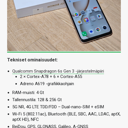
Tekniset ominaisuudet:
Qualcomm Snapdragon 6s Gen 3 -järjestelmäpiiri
2 × Cortex-A78 + 6 × Cortex-A55
Adreno A619 -grafiikkaohjain
RAM-muisti: 4 Gt
Tallennustila: 128 & 256 Gt
5G NR, 4G LTE TDD/FDD – Dual-nano-SIM + eSIM
Wi-Fi 5 (802.11ac), Bluetooth (BLE, SBC, AAC, LDAC, aptX,
aptX HD), NFC
BeiDou, GPS, GLONASS, Galileo, A-GNSS