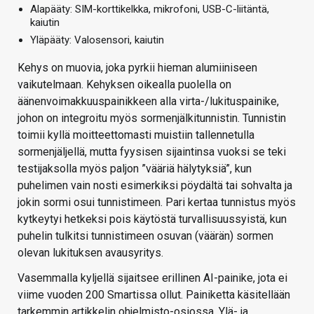
Alapääty: SIM-korttikelkka, mikrofoni, USB-C-liitäntä,
kaiutin
Yläpääty: Valosensori, kaiutin
Kehys on muovia, joka pyrkii hieman alumiiniseen
vaikutelmaan. Kehyksen oikealla puolella on
äänenvoimakkuuspainikkeen alla virta-/lukituspainike,
johon on integroitu myös sormenjälkitunnistin. Tunnistin
toimii kyllä moitteettomasti muistiin tallennetulla
sormenjäljellä, mutta fyysisen sijaintinsa vuoksi se teki
testijaksolla myös paljon ”vääriä hälytyksiä”, kun
puhelimen vain nosti esimerkiksi pöydältä tai sohvalta ja
jokin sormi osui tunnistimeen. Pari kertaa tunnistus myös
kytkeytyi hetkeksi pois käytöstä turvallisuussyistä, kun
puhelin tulkitsi tunnistimeen osuvan (väärän) sormen
olevan lukituksen avausyritys.
Vasemmalla kyljellä sijaitsee erillinen AI-painike, jota ei
viime vuoden 200 Smartissa ollut. Painiketta käsitellään
tarkemmin artikkelin ohjelmisto-osiossa. Ylä- ja