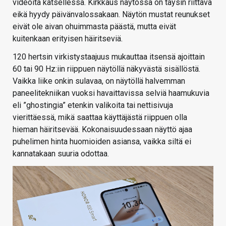
videoita katsellessa. Kirkkaus näytössä on täysin riittävä
eikä hyydy päivänvalossakaan. Näytön mustat reunukset
eivät ole aivan ohuimmasta päästä, mutta eivät
kuitenkaan erityisen häiritseviä.
120 hertsin virkistystaajuus mukauttaa itsensä ajoittain
60 tai 90 Hz:iin riippuen näytöllä näkyvästä sisällöstä.
Vaikka liike onkin sulavaa, on näytöllä halvemman
paneelitekniikan vuoksi havaittavissa selviä haamukuvia
eli ”ghostingia” etenkin valikoita tai nettisivuja
vierittäessä, mikä saattaa käyttäjästä riippuen olla
hieman häiritsevää. Kokonaisuudessaan näyttö ajaa
puhelimen hinta huomioiden asiansa, vaikka siltä ei
kannatakaan suuria odottaa.