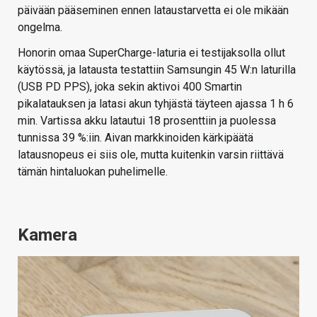
päivään pääseminen ennen lataustarvetta ei ole mikään
ongelma.
Honorin omaa SuperCharge-laturia ei testijaksolla ollut
käytössä, ja latausta testattiin Samsungin 45 W:n laturilla
(USB PD PPS), joka sekin aktivoi 400 Smartin
pikalatauksen ja latasi akun tyhjästä täyteen ajassa 1 h 6
min. Vartissa akku latautui 18 prosenttiin ja puolessa
tunnissa 39 %:iin. Aivan markkinoiden kärkipäätä
latausnopeus ei siis ole, mutta kuitenkin varsin riittävä
tämän hintaluokan puhelimelle.
Kamera