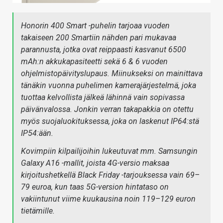
Honorin 400 Smart -puhelin tarjoaa vuoden
takaiseen 200 Smartiin nähden pari mukavaa
parannusta, jotka ovat reippaasti kasvanut 6500
mAh:n akkukapasiteetti sekä 6 & 6 vuoden
ohjelmistopäivityslupaus. Miinukseksi on mainittava
tänäkin vuonna puhelimen kamerajärjestelmä, joka
tuottaa kelvollista jälkeä lähinnä vain sopivassa
päivänvalossa. Jonkin verran takapakkia on otettu
myös suojaluokituksessa, joka on laskenut IP64:stä
IP54:ään.
Kovimpiin kilpailijoihin lukeutuvat mm. Samsungin
Galaxy A16 -mallit, joista 4G-versio maksaa
kirjoitushetkellä Black Friday -tarjouksessa vain 69–
79 euroa, kun taas 5G-version hintataso on
vakiintunut viime kuukausina noin 119–129 euron
tietämille.