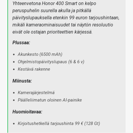
Yhteenvetona Honor 400 Smart on kelpo
peruspuhelin suurella akulla ja pitkällä
päivityslupauksella etenkin 99 euron tarjoushintaan,
mikäli kameraominaisuudet tai näytön resoluutio
eivät ole ostajan prioriteettien kärjessä.
Plussaa:
Akunkesto (6500 mAh)
Ohjelmistopäivityslupaus (6 & 6 v)
Kestävä rakenne
Miinusta:
Kamerajärjestelmä
Päälleliimatun oloinen AI-painike
Huomioitavaa:
Kirjoitushetkellä tarjoushinta 99 € (128 Gt)