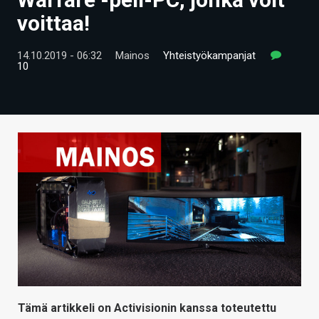
ARTIKKELIT
voittaa!
VIDEOT
14.10.2019 - 06:32
Mainos
Yhteistyökampanjat
10
TECHBBS
TIETOA
HINTA.FI
KAUPPA
VAIHDA TEEMA
HAKU
Tämä artikkeli on Activisionin kanssa toteutettu