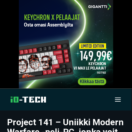
Project 141 – Uniikki Modern
UUTISET
Warfare -peli-PC, jonka voit