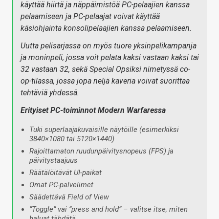
käyttää hiirtä ja näppäimistöä PC-pelaajien kanssa
pelaamiseen ja PC-pelaajat voivat käyttää
käsiohjainta konsolipelaajien kanssa pelaamiseen.
Uutta pelisarjassa on myös tuore yksinpelikampanja
ja moninpeli, jossa voit pelata kaksi vastaan kaksi tai
32 vastaan 32, sekä Special Opsiksi nimetyssä co-
op-tilassa, jossa jopa neljä kaveria voivat suorittaa
tehtäviä yhdessä.
Erityiset PC-toiminnot Modern Warfaressa
Tuki superlaajakuvaisille näytöille (esimerkiksi
3840×1080 tai 5120×1440)
Rajoittamaton ruudunpäivitysnopeus (FPS) ja
päivitystaajuus
Räätälöitävät UI-paikat
Omat PC-palvelimet
Säädettävä Field of View
”Toggle” vai ”press and hold” – valitse itse, miten
haluat tähdätä