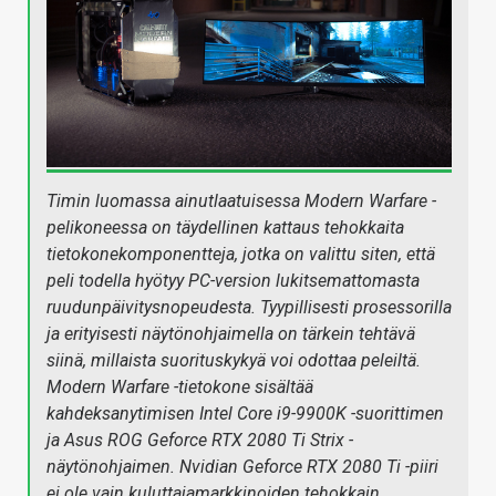
Timin luomassa ainutlaatuisessa Modern Warfare -
pelikoneessa on täydellinen kattaus tehokkaita
tietokonekomponentteja, jotka on valittu siten, että
peli todella hyötyy PC-version lukitsemattomasta
ruudunpäivitysnopeudesta. Tyypillisesti prosessorilla
ja erityisesti näytönohjaimella on tärkein tehtävä
siinä, millaista suorituskykyä voi odottaa peleiltä.
Modern Warfare -tietokone sisältää
kahdeksanytimisen Intel Core i9-9900K -suorittimen
ja Asus ROG Geforce RTX 2080 Ti Strix -
näytönohjaimen. Nvidian Geforce RTX 2080 Ti -piiri
ei ole vain kuluttajamarkkinoiden tehokkain