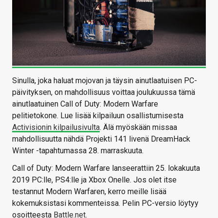
Sinulla, joka haluat mojovan ja täysin ainutlaatuisen PC-
päivityksen, on mahdollisuus voittaa joulukuussa tämä
ainutlaatuinen Call of Duty: Modern Warfare
pelitietokone. Lue lisää kilpailuun osallistumisesta
Activisionin kilpailusivulta
. Älä myöskään missaa
mahdollisuutta nähdä Projekti 141 livenä DreamHack
Winter -tapahtumassa 28. marraskuuta.
Call of Duty: Modern Warfare lanseerattiin 25. lokakuuta
2019 PC:lle, PS4:lle ja Xbox Onelle. Jos olet itse
testannut Modern Warfaren, kerro meille lisää
kokemuksistasi kommenteissa. Pelin PC-versio löytyy
osoitteesta
Battle.net
.