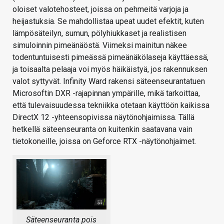
oloiset valotehosteet, joissa on pehmeitä varjoja ja
heijastuksia. Se mahdollistaa upeat uudet efektit, kuten
lämpösäteilyn, sumun, pölyhiukkaset ja realistisen
simuloinnin pimeänäöstä. Viimeksi mainitun näkee
todentuntuisesti pimeässä pimeänäkölaseja käyttäessä,
ja toisaalta pelaaja voi myös häikäistyä, jos rakennuksen
valot syttyvät. Infinity Ward rakensi säteenseurantatuen
Microsoftin DXR -rajapinnan ympärille, mikä tarkoittaa,
että tulevaisuudessa tekniikka otetaan käyttöön kaikissa
DirectX 12 -yhteensopivissa näytönohjaimissa. Tällä
hetkellä säteenseuranta on kuitenkin saatavana vain
tietokoneille, joissa on Geforce RTX -näytönohjaimet.
Säteenseuranta pois