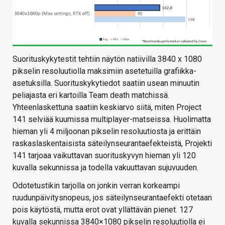
Suorituskykytestit tehtiin näytön natiivilla 3840 x 1080
pikselin resoluutiolla maksimiin asetetuilla grafiikka-
asetuksilla. Suorituskykytiedot saatiin usean minuutin
peliajasta eri kartoilla Team death matchissä.
Yhteenlaskettuna saatiin keskiarvo siitä, miten Project
141 selviää kuumissa multiplayer-matseissa. Huolimatta
hieman yli 4 miljoonan pikselin resoluutiosta ja erittäin
raskaslaskentaisista säteilynseurantaefekteistä, Projekti
141 tarjoaa vaikuttavan suorituskyvyn hieman yli 120
kuvalla sekunnissa ja todella vakuuttavan sujuvuuden.
Odotetustikin tarjolla on jonkin verran korkeampi
ruudunpäivitysnopeus, jos säteilynseurantaefekti otetaan
pois käytöstä, mutta erot ovat yllättävän pienet. 127
kuvalla sekunnissa 3840×1080 pikselin resoluutiolla ei