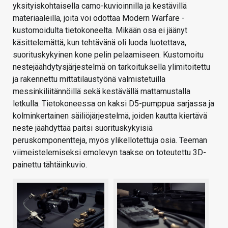
yksityiskohtaisella camo-kuvioinnilla ja kestävillä
materiaaleilla, joita voi odottaa Modern Warfare -
kustomoidulta tietokoneelta. Mikään osa ei jäänyt
käsittelemättä, kun tehtävänä oli luoda luotettava,
suorituskykyinen kone pelin pelaamiseen. Kustomoitu
nestejäähdytysjärjestelmä on tarkoituksella ylimitoitettu
ja rakennettu mittatilaustyönä valmistetuilla
messinkiliitännöillä sekä kestävällä mattamustalla
letkulla. Tietokoneessa on kaksi D5-pumppua sarjassa ja
kolminkertainen säiliöjärjestelmä, joiden kautta kiertävä
neste jäähdyttää paitsi suorituskykyisiä
peruskomponentteja, myös ylikellotettuja osia. Teeman
viimeistelemiseksi emolevyn taakse on toteutettu 3D-
painettu tähtäinkuvio.