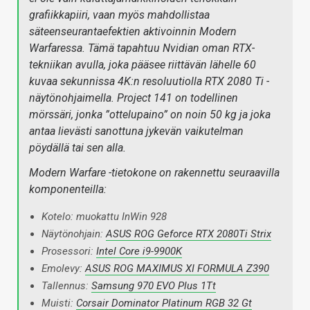
grafiikkapiiri, vaan myös mahdollistaa
säteenseurantaefektien aktivoinnin Modern
Warfaressa. Tämä tapahtuu Nvidian oman RTX-
tekniikan avulla, joka pääsee riittävän lähelle 60
kuvaa sekunnissa 4K:n resoluutiolla RTX 2080 Ti -
näytönohjaimella. Project 141 on todellinen
mörssäri, jonka ”ottelupaino” on noin 50 kg ja joka
antaa lievästi sanottuna jykevän vaikutelman
pöydällä tai sen alla.
Modern Warfare -tietokone on rakennettu seuraavilla
komponenteilla:
Kotelo: muokattu InWin 928
Näytönohjain:
ASUS ROG Geforce RTX 2080Ti Strix
Prosessori:
Intel Core i9-9900K
Emolevy:
ASUS ROG MAXIMUS XI FORMULA Z390
Tallennus:
Samsung 970 EVO Plus 1Tt
Muisti:
Corsair Dominator Platinum RGB 32 Gt