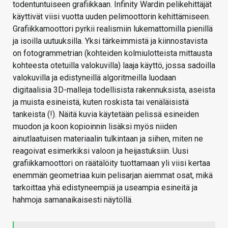
todentuntuiseen grafiikkaan. Infinity Wardin pelikehittäjät
käyttivät viisi vuotta uuden pelimoottorin kehittämiseen.
Grafiikkamoottori pyrkii realismiin lukemattomilla pienillä
ja isoilla uutuuksilla. Yksi tärkeimmistä ja kiinnostavista
on fotogrammetrian (kohteiden kolmiulotteista mittausta
kohteesta otetuilla valokuvilla) laaja käyttö, jossa sadoilla
valokuvilla ja edistyneillä algoritmeilla luodaan
digitaalisia 3D-malleja todellisista rakennuksista, aseista
ja muista esineistä, kuten roskista tai venäläisistä
tankeista (!). Näitä kuvia käytetään pelissä esineiden
muodon ja koon kopioinnin lisäksi myös niiden
ainutlaatuisen materiaalin tulkintaan ja siihen, miten ne
reagoivat esimerkiksi valoon ja heijastuksiin. Uusi
grafiikkamoottori on räätälöity tuottamaan yli viisi kertaa
enemmän geometriaa kuin pelisarjan aiemmat osat, mikä
tarkoittaa yhä edistyneempiä ja useampia esineitä ja
hahmoja samanaikaisesti näytöllä.