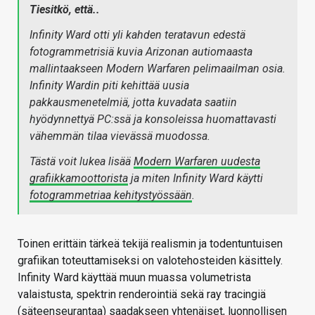
Tiesitkö, että..
Infinity Ward otti yli kahden teratavun edestä
fotogrammetrisiä kuvia Arizonan autiomaasta
mallintaakseen Modern Warfaren pelimaailman osia.
Infinity Wardin piti kehittää uusia
pakkausmenetelmiä, jotta kuvadata saatiin
hyödynnettyä PC:ssä ja konsoleissa huomattavasti
vähemmän tilaa vievässä muodossa.
Tästä voit lukea lisää
Modern Warfaren uudesta
grafiikkamoottorista
ja miten Infinity Ward käytti
fotogrammetriaa kehitystyössään
.
Toinen erittäin tärkeä tekijä realismin ja todentuntuisen
grafiikan toteuttamiseksi on valotehosteiden käsittely.
Infinity Ward käyttää muun muassa volumetrista
valaistusta, spektrin renderointiä sekä ray tracingiä
(säteenseurantaa) saadakseen yhtenäiset, luonnollisen