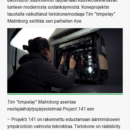
ulkomuoto suunniteltiin tarjoamaan käsinkosketeltavan
tunteen modernista sodankäynnistä. Koneprojektin
taustalla vaikuttanut tietokonemodaaja Tim ”timpelay”
Malmborg selittää sen parhaiten itse.
Tim ”timpelay” Malmborg asentaa
nestejäähdytysjärjestelmää Project 141:een
– Projekti 141 on rakennettu edustamaan äärimmäiseen
ympäristöön valmista tekniikkaa. Tietokone on räätälöity