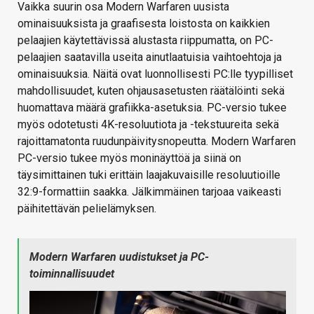
Vaikka suurin osa Modern Warfaren uusista
ominaisuuksista ja graafisesta loistosta on kaikkien
pelaajien käytettävissä alustasta riippumatta, on PC-
pelaajien saatavilla useita ainutlaatuisia vaihtoehtoja ja
ominaisuuksia. Näitä ovat luonnollisesti PC:lle tyypilliset
mahdollisuudet, kuten ohjausasetusten räätälöinti sekä
huomattava määrä grafiikka-asetuksia. PC-versio tukee
myös odotetusti 4K-resoluutiota ja -tekstuureita sekä
rajoittamatonta ruudunpäivitysnopeutta. Modern Warfaren
PC-versio tukee myös moninäyttöä ja siinä on
täysimittainen tuki erittäin laajakuvaisille resoluutioille
32:9-formattiin saakka. Jälkimmäinen tarjoaa vaikeasti
päihitettävän pelielämyksen.
Modern Warfaren uudistukset ja PC-
toiminnallisuudet