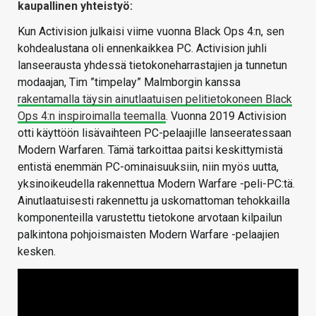
kaupallinen yhteistyö:
Kun Activision julkaisi viime vuonna Black Ops 4:n, sen
kohdealustana oli ennenkaikkea PC. Activision juhli
lanseerausta yhdessä tietokoneharrastajien ja tunnetun
modaajan, Tim ”timpelay” Malmborgin kanssa
rakentamalla täysin ainutlaatuisen pelitietokoneen Black
Ops 4:n inspiroimalla teemalla
. Vuonna 2019 Activision
otti käyttöön lisävaihteen PC-pelaajille lanseeratessaan
Modern Warfaren. Tämä tarkoittaa paitsi keskittymistä
entistä enemmän PC-ominaisuuksiin, niin myös uutta,
yksinoikeudella rakennettua Modern Warfare -peli-PC:tä.
Ainutlaatuisesti rakennettu ja uskomattoman tehokkailla
komponenteilla varustettu tietokone arvotaan kilpailun
palkintona pohjoismaisten Modern Warfare -pelaajien
kesken.