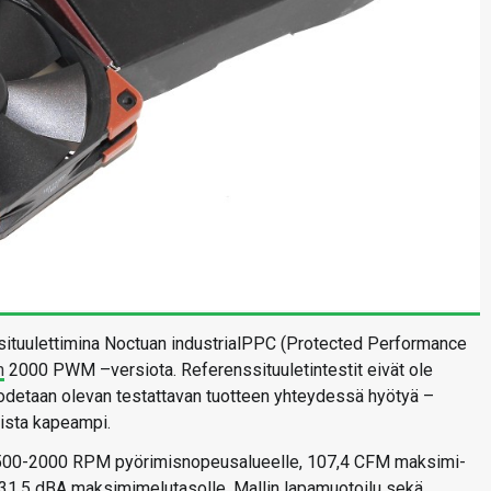
ituulettimina Noctuan industrialPPC (Protected Performance
n
2000 PWM –versiota. Referenssituuletintestit eivät ole
todetaan olevan testattavan tuotteen yhteydessä hyötyä –
ista kapeampi.
 500-2000 RPM pyörimisnopeusalueelle, 107,4 CFM maksimi-
 31,5 dBA maksimimelutasolle. Mallin lapamuotoilu sekä