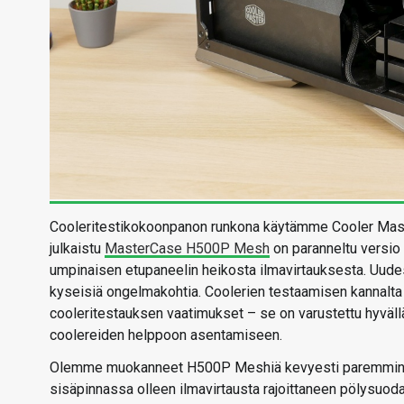
Cooleritestikokoonpanon runkona käytämme Cooler Ma
julkaistu
MasterCase H500P Mesh
on paranneltu versio 
umpinaisen etupaneelin heikosta ilmavirtauksesta. Uud
kyseisiä ongelmakohtia. Coolerien testaamisen kannalta
cooleritestauksen vaatimukset – se on varustettu hyvällä 
coolereiden helppoon asentamiseen.
Olemme muokanneet H500P Meshiä kevyesti paremmin t
sisäpinnassa olleen ilmavirtausta rajoittaneen pölysuo