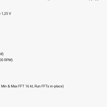
 1,25 V
PM)
600 RPM)
 Min & Max FFT 16 kt, Run FFTs in-place)