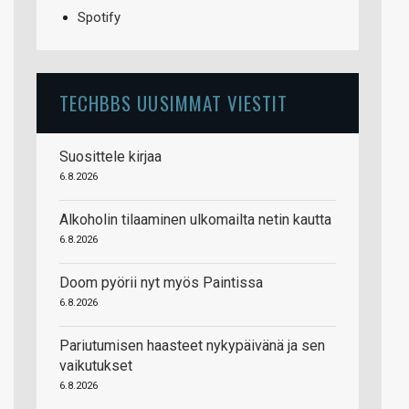
Spotify
TECHBBS UUSIMMAT VIESTIT
Suosittele kirjaa
6.8.2026
Alkoholin tilaaminen ulkomailta netin kautta
6.8.2026
Doom pyörii nyt myös Paintissa
6.8.2026
Pariutumisen haasteet nykypäivänä ja sen
vaikutukset
6.8.2026