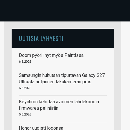
UUTISIA LYHYESTI
Doom pyörii nyt myös Paintissa
6.8.2026
Samsungin huhutaan tiputtavan Galaxy S27
Ultrasta neljännen takakameran pois
6.8.2026
Keychron kehittää avoimen lähdekoodin
firmwarea pelihiiriin
5.8.2026
Honor uudisti logonsa