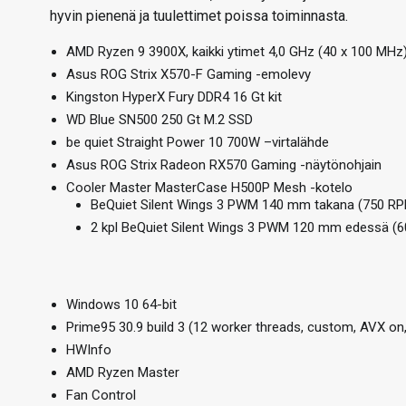
hyvin pienenä ja tuulettimet poissa toiminnasta.
AMD Ryzen 9 3900X, kaikki ytimet 4,0 GHz (40 x 100 MHz)
Asus ROG Strix X570-F Gaming -emolevy
Kingston HyperX Fury DDR4 16 Gt kit
WD Blue SN500 250 Gt M.2 SSD
be quiet Straight Power 10 700W –virtalähde
Asus ROG Strix Radeon RX570 Gaming -näytönohjain
Cooler Master MasterCase H500P Mesh -kotelo
BeQuiet Silent Wings 3 PWM 140 mm takana (750 R
2 kpl BeQuiet Silent Wings 3 PWM 120 mm edessä (
Windows 10 64-bit
Prime95 30.9 build 3 (12 worker threads, custom, AVX on,
HWInfo
AMD Ryzen Master
Fan Control