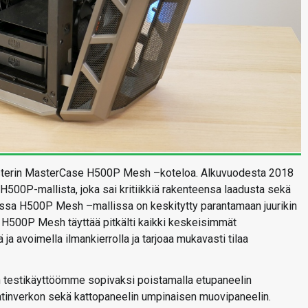
sterin MasterCase H500P Mesh –koteloa. Alkuvuodesta 2018
H500P-mallista, joka sai kritiikkiä rakenteensa laadusta sekä
essa H500P Mesh –mallissa on keskitytty parantamaan juurikin
 H500P Mesh täyttää pitkälti kaikki keskeisimmät
ja avoimella ilmankierrolla ja tarjoaa mukavasti tilaa
estikäyttöömme sopivaksi poistamalla etupaneelin
datinverkon sekä kattopaneelin umpinaisen muovipaneelin.