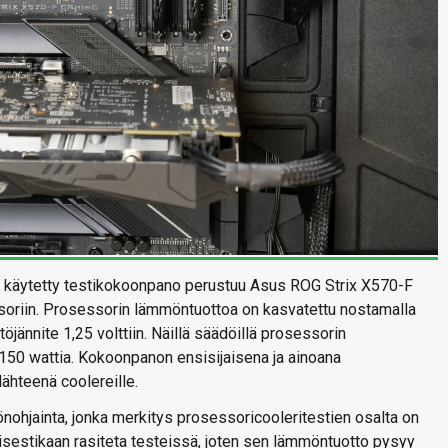
sä käytetty testikokoonpano perustuu Asus ROG Strix X570-F
iin. Prosessorin lämmöntuottoa on kasvatettu nostamalla
töjännite 1,25 volttiin. Näillä säädöillä prosessorin
50 wattia. Kokoonpanon ensisijaisena ja ainoana
hteenä coolereille.
hjainta, jonka merkitys prosessoricooleritestien osalta on
llisestikaan rasiteta testeissä, joten sen lämmöntuotto pysyy