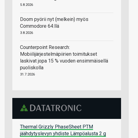
5.8.2026
Doom pyörii nyt (melkein) myös
Commodore 64:llä
3.8.2026
Counterpoint Research:
Mobiilijärjestelmäpiirien toimitukset
laskivat jopa 15 % vuoden ensimmäisellä
puoliskolla
31.7.2026
Thermal Grizzly PhaseSheet PTM
jäähdytyslevyn yhdiste Lämpöalusta 2 g