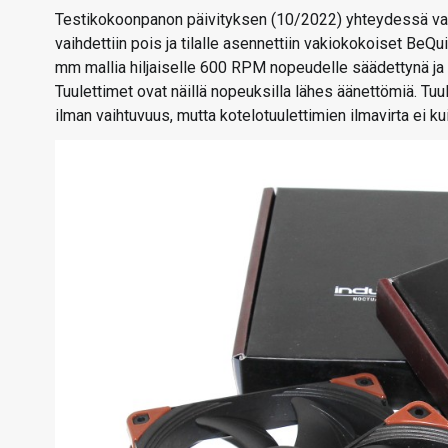
Testikokoonpanon päivityksen (10/2022) yhteydessä va
vaihdettiin pois ja tilalle asennettiin vakiokokoiset BeQ
mm mallia hiljaiselle 600 RPM nopeudelle säädettynä j
Tuulettimet ovat näillä nopeuksilla lähes äänettömiä. Tuul
ilman vaihtuvuus, mutta kotelotuulettimien ilmavirta ei k