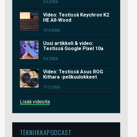
3.6.2026
Video: Testissä Keychron K2
HE All-Wood
13.4.2026
Uusi artikkeli & video:
Testissä Google Pixel 10a
9.3.2026
Video: Testissä Asus ROG
Kithara -pelikuulokkeet
11.2.2026
Lisää videoita
TEKNIIKKAPODCAST