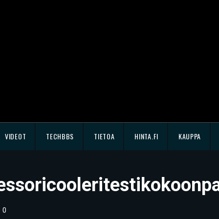
VIDEOT
TECHBBS
TIETOA
HINTA.FI
KAUPPA
essoricooleritestikokoonp
0