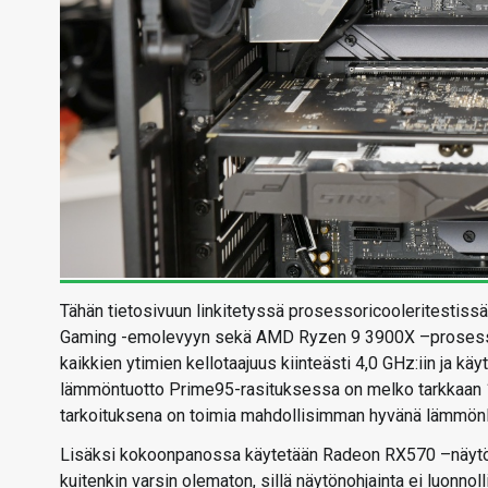
Tähän tietosivuun linkitetyssä prosessoricooleritestis
Gaming -emolevyyn sekä AMD Ryzen 9 3900X –prosessor
kaikkien ytimien kellotaajuus kiinteästi 4,0 GHz:iin ja käyt
lämmöntuotto Prime95-rasituksessa on melko tarkkaan 1
tarkoituksena on toimia mahdollisimman hyvänä lämmönlä
Lisäksi kokoonpanossa käytetään Radeon RX570 –näytöno
kuitenkin varsin olematon, sillä näytönohjainta ei luonno