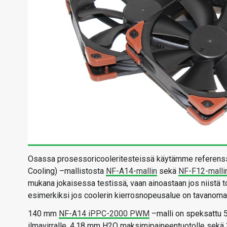
Osassa prosessoricooleritesteissä käytämme referenss
Cooling) –mallistosta
NF-A14-mallin
sekä
NF-F12-malli
mukana jokaisessa testissä, vaan ainoastaan jos niistä 
esimerkiksi jos coolerin kierrosnopeusalue on tavanoma
140 mm
NF-A14 iPPC-2000 PWM
–malli on speksattu
ilmavirralle, 4,18 mm H2O maksimipaineentuotolle sekä