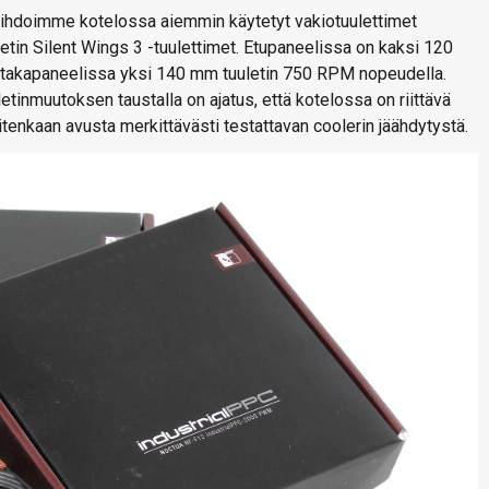
ihdoimme kotelossa aiemmin käytetyt vakiotuulettimet
uietin Silent Wings 3 -tuulettimet. Etupaneelissa on kaksi 120
a takapaneelissa yksi 140 mm tuuletin 750 RPM nopeudella.
etinmuutoksen taustalla on ajatus, että kotelossa on riittävä
uitenkaan avusta merkittävästi testattavan coolerin jäähdytystä.