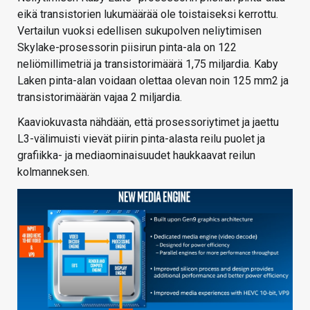
eikä transistorien lukumäärää ole toistaiseksi kerrottu.
Vertailun vuoksi edellisen sukupolven neliytimisen
Skylake-prosessorin piisirun pinta-ala on 122
neliömillimetriä ja transistorimäärä 1,75 miljardia. Kaby
Laken pinta-alan voidaan olettaa olevan noin 125 mm2 ja
transistorimäärän vajaa 2 miljardia.
Kaaviokuvasta nähdään, että prosessoriytimet ja jaettu
L3-välimuisti vievät piirin pinta-alasta reilu puolet ja
grafiikka- ja mediaominaisuudet haukkaavat reilun
kolmanneksen.