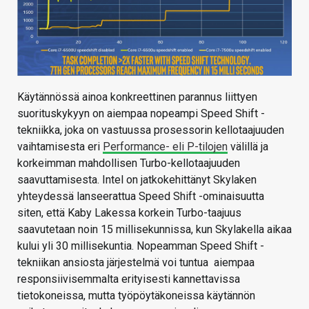
Käytännössä ainoa konkreettinen parannus liittyen
suorituskykyyn on aiempaa nopeampi Speed Shift -
tekniikka, joka on vastuussa prosessorin kellotaajuuden
vaihtamisesta eri
Performance- eli P-tilojen
välillä ja
korkeimman mahdollisen Turbo-kellotaajuuden
saavuttamisesta. Intel on jatkokehittänyt Skylaken
yhteydessä lanseerattua Speed Shift -ominaisuutta
siten, että Kaby Lakessa korkein Turbo-taajuus
saavutetaan noin 15 millisekunnissa, kun Skylakella aikaa
kului yli 30 millisekuntia. Nopeamman Speed Shift -
tekniikan ansiosta järjestelmä voi tuntua aiempaa
responsiivisemmalta erityisesti kannettavissa
tietokoneissa, mutta työpöytäkoneissa käytännön