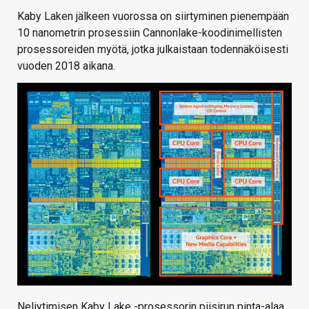
Kaby Laken jälkeen vuorossa on siirtyminen pienempään
10 nanometrin prosessiin Cannonlake-koodinimellisten
prosessoreiden myötä, jotka julkaistaan todennäköisesti
vuoden 2018 aikana.
Neliytimisen Kaby Lake -prosessorin piisirun pinta-alaa