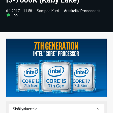
ARTIKKELIT
6.1.2017 - 11:58
Sampsa Kurri
Artikkelit
/
Prosessorit
155
VIDEOT
TECHBBS
TIETOA
HINTA.FI
KAUPPA
VAIHDA TEEMA
HAKU