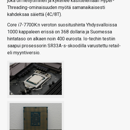
joka on neliytiminen ja kykenee käsittelemään Hyper-
Threading-ominaisuuden myötä samanaikaisesti
kahdeksaa säiettä (4C/8T).
Core i7-7700K:n veroton suositushinta Yhdysvalloissa
1000 kappaleen erissä on 368 dollaria ja Suomessa
hintataso on alkaen noin 400 eurosta. Io-techin testiin
saapui prosessorin SR33A-s-skoodilla varustettu retail-
eli myyntiversio.