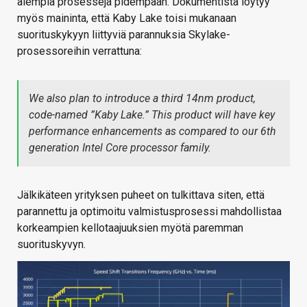
aiempia prosesseja pidempään. Dokumentista löytyy
myös maininta, että Kaby Lake toisi mukanaan
suorituskykyyn liittyviä parannuksia Skylake-
prosessoreihin verrattuna:
We also plan to introduce a third 14nm product,
code-named ”Kaby Lake.” This product will have key
performance enhancements as compared to our 6th
generation Intel Core processor family.
Jälkikäteen yrityksen puheet on tulkittava siten, että
parannettu ja optimoitu valmistusprosessi mahdollistaa
korkeampien kellotaajuuksien myötä paremman
suorituskyvyn.