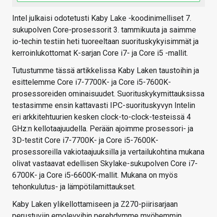
Intel julkaisi odotetusti Kaby Lake -koodinimelliset 7.
sukupolven Core-prosessorit 3. tammikuuta ja saimme
io-techin testiin heti tuoreeltaan suorituskykyisimmät ja
kerroinlukottomat K-sarjan Core i7- ja Core i5 -mallit.
Tutustumme tässä artikkelissa Kaby Laken taustoihin ja
esittelemme Core i7-7700K- ja Core i5-7600K-
prosessoreiden ominaisuudet. Suorituskykymittauksissa
testasimme ensin kattavasti IPC-suorituskyvyn Intelin
eri arkkitehtuurien kesken clock-to-clock-testeissä 4
GHz:n kellotaajuudella. Perään ajoimme prosessori- ja
3D-testit Core i7-7700K- ja Core i5-7600K-
prosessoreilla vakiotaajuuksilla ja vertailukohtina mukana
olivat vastaavat edellisen Skylake-sukupolven Core i7-
6700K- ja Core i5-6600K-mallit. Mukana on myös
tehonkulutus- ja lämpötilamittaukset.
Kaby Laken ylikellottamiseen ja Z270-piirisarjaan
perustuviin emolevyihin perehdymme myöhemmin