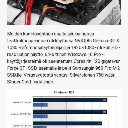
Muiden komponenttien osalta avoinaisessa
testikokoonpanossa oli käytössä NVIDIAn GeForce GTX
1080 -referenssinäytönohjain ja 1920×1080- eli Full HD -
resoluution näyttö. 64-bittinen Windows 10 Pro -
käyttöjärjestelmä oli asennettuna Corsairin 120 gigatavun
Force GT -SSD-asemalle ja pelit Samsungin 960 Pro M.2
SSD:lle. Virransyötöstä vastasi Silverstonen 750 watin
Strider Gold -virtalähde.