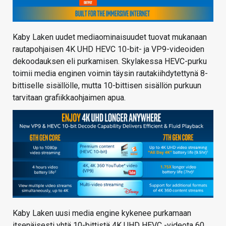
Kaby Laken uudet mediaominaisuudet tuovat mukanaan
rautapohjaisen 4K UHD HEVC 10-bit- ja VP9-videoiden
dekoodauksen eli purkamisen. Skylakessa HEVC-purku
toimii media enginen voimin täysin rautakiihdytettynä 8-
bittiselle sisällölle, mutta 10-bittisen sisällön purkuun
tarvitaan grafiikkaohjaimen apua.
Kaby Laken uusi media engine kykenee purkamaan
itsenäisesti yhtä 10-bittistä 4K UHD HEVC -videota 60