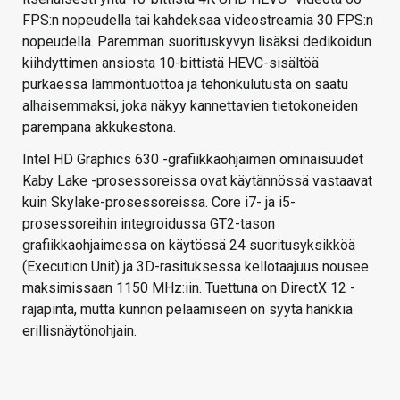
FPS:n nopeudella tai kahdeksaa videostreamia 30 FPS:n
nopeudella. Paremman suorituskyvyn lisäksi dedikoidun
kiihdyttimen ansiosta 10-bittistä HEVC-sisältöä
purkaessa lämmöntuottoa ja tehonkulutusta on saatu
alhaisemmaksi, joka näkyy kannettavien tietokoneiden
parempana akkukestona.
Intel HD Graphics 630 -grafiikkaohjaimen ominaisuudet
Kaby Lake -prosessoreissa ovat käytännössä vastaavat
kuin Skylake-prosessoreissa. Core i7- ja i5-
prosessoreihin integroidussa GT2-tason
grafiikkaohjaimessa on käytössä 24 suoritusyksikköä
(Execution Unit) ja 3D-rasituksessa kellotaajuus nousee
maksimissaan 1150 MHz:iin. Tuettuna on DirectX 12 -
rajapinta, mutta kunnon pelaamiseen on syytä hankkia
erillisnäytönohjain.