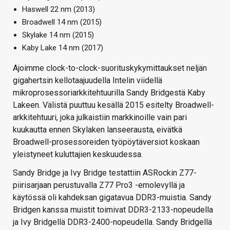
Haswell 22 nm (2013)
Broadwell 14 nm (2015)
Skylake 14 nm (2015)
Kaby Lake 14 nm (2017)
Ajoimme clock-to-clock-suorituskykymittaukset neljän
gigahertsin kellotaajuudella Intelin viidellä
mikroprosessoriarkkitehtuurilla Sandy Bridgestä Kaby
Lakeen. Välistä puuttuu kesällä 2015 esitelty Broadwell-
arkkitehtuuri, joka julkaistiin markkinoille vain pari
kuukautta ennen Skylaken lanseerausta, eivätkä
Broadwell-prosessoreiden työpöytäversiot koskaan
yleistyneet kuluttajien keskuudessa.
Sandy Bridge ja Ivy Bridge testattiin ASRockin Z77-
piirisarjaan perustuvalla Z77 Pro3 -emolevyllä ja
käytössä oli kahdeksan gigatavua DDR3-muistia. Sandy
Bridgen kanssa muistit toimivat DDR3-2133-nopeudella
ja Ivy Bridgellä DDR3-2400-nopeudella. Sandy Bridgellä