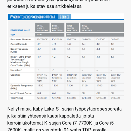
erikseen julkaistavissa artikkeleissa.
Neliytimisiä Kaby Lake-S -sarjan työpöytäprosessoreita
julkaistiin yhteensä kuusi kappaletta, joista
kerroinlukottomat K-sarjan Core i7-7700K- ja Core i5-
7600K -mallit on varustettu 91 watin TDP-arvolla.