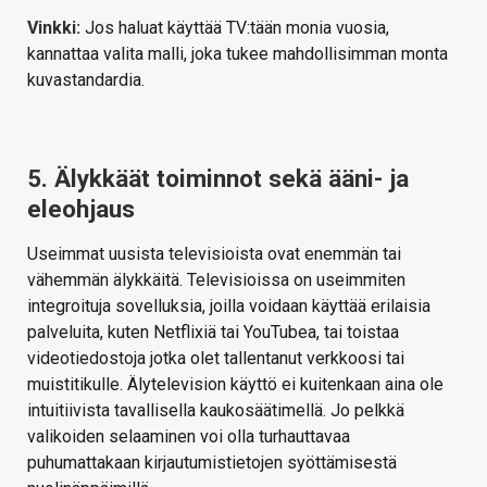
Vinkki:
Jos haluat käyttää TV:tään monia vuosia,
kannattaa valita malli, joka tukee mahdollisimman monta
kuvastandardia.
5. Älykkäät toiminnot sekä ääni- ja
eleohjaus
Useimmat uusista televisioista ovat enemmän tai
vähemmän älykkäitä. Televisioissa on useimmiten
integroituja sovelluksia, joilla voidaan käyttää erilaisia
palveluita, kuten Netflixiä tai YouTubea, tai toistaa
videotiedostoja jotka olet tallentanut verkkoosi tai
muistitikulle. Älytelevision käyttö ei kuitenkaan aina ole
intuitiivista tavallisella kaukosäätimellä. Jo pelkkä
valikoiden selaaminen voi olla turhauttavaa
puhumattakaan kirjautumistietojen syöttämisestä