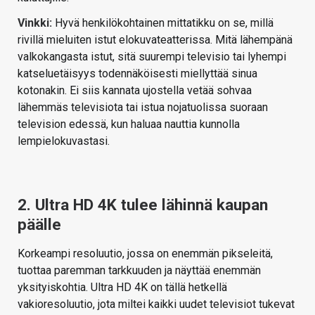
Vinkki:
Hyvä henkilökohtainen mittatikku on se, millä
rivillä mieluiten istut elokuvateatterissa. Mitä lähempänä
valkokangasta istut, sitä suurempi televisio tai lyhempi
katseluetäisyys todennäköisesti miellyttää sinua
kotonakin. Ei siis kannata ujostella vetää sohvaa
lähemmäs televisiota tai istua nojatuolissa suoraan
television edessä, kun haluaa nauttia kunnolla
lempielokuvastasi.
2. Ultra HD 4K tulee lähinnä kaupan
päälle
Korkeampi resoluutio, jossa on enemmän pikseleitä,
tuottaa paremman tarkkuuden ja näyttää enemmän
yksityiskohtia. Ultra HD 4K on tällä hetkellä
vakioresoluutio, jota miltei kaikki uudet televisiot tukevat