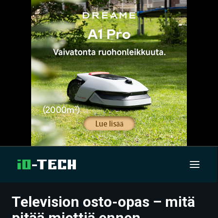
Television osto-opas – mitä
UUTISET
pitää miettiä ennen