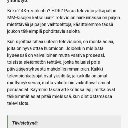
yhteistyö:
Koko? 4K-resoluutio? HDR? Paras televisio jalkapallon
MM-kisojen katseluun? Television hankinnassa on paljon
mietittävää ja paljon vaihtoehtoja, käsittelemme tässä
joukon tärkeimpiä pohdittavia asioita.
Kun sijoittaa rahaa uuteen televisioon, on monta asiaa,
joita on hyvä ottaa huomioon. Joidenkin mielestä
kyseessä on vaivalloinen mutta vaativa prosessi,
toisista sietämätön tehtävä, jonka haluaisi pois
päiväjärjestyksestä mahdollisimman pian. Kaikki
televisionkatsojat ovat yksilöitä, ja kaikilla on omat
mieltymyksensä, mutta valintoihin vaikuttavat samat
perusasiat. Käymme tässä artikkelissa läpi, mitkä ovat
tärkeimmät asiat pitää mielessä, kun olet ostamassa
televisiota.
Tiivistettynä: