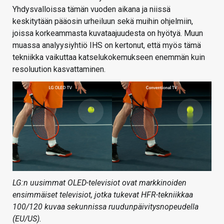
Yhdysvalloissa tämän vuoden aikana ja niissä
keskitytään pääosin urheiluun sekä muihin ohjelmiin,
joissa korkeammasta kuvataajuudesta on hyötyä. Muun
muassa analyysiyhtiö IHS on kertonut, että myös tämä
tekniikka vaikuttaa katselukokemukseen enemmän kuin
resoluution kasvattaminen.
LG:n uusimmat OLED-televisiot ovat markkinoiden
ensimmäiset televisiot, jotka tukevat HFR-tekniikkaa
100/120 kuvaa sekunnissa ruudunpäivitysnopeudella
(EU/US).