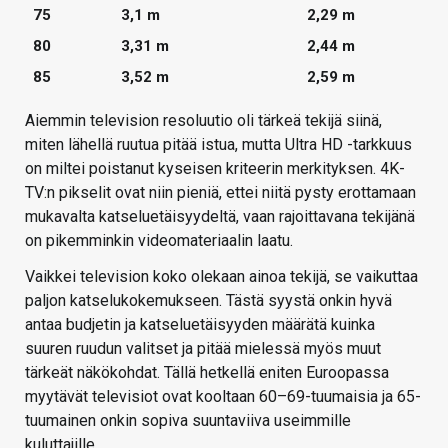
75
3,1 m
2,29 m
80
3,31 m
2,44 m
85
3,52 m
2,59 m
Aiemmin television resoluutio oli tärkeä tekijä siinä,
miten lähellä ruutua pitää istua, mutta Ultra HD -tarkkuus
on miltei poistanut kyseisen kriteerin merkityksen. 4K-
TV:n pikselit ovat niin pieniä, ettei niitä pysty erottamaan
mukavalta katseluetäisyydeltä, vaan rajoittavana tekijänä
on pikemminkin videomateriaalin laatu.
Vaikkei television koko olekaan ainoa tekijä, se vaikuttaa
paljon katselukokemukseen. Tästä syystä onkin hyvä
antaa budjetin ja katseluetäisyyden määrätä kuinka
suuren ruudun valitset ja pitää mielessä myös muut
tärkeät näkökohdat. Tällä hetkellä eniten Euroopassa
myytävät televisiot ovat kooltaan 60–69-tuumaisia ja 65-
tuumainen onkin sopiva suuntaviiva useimmille
kuluttajille.