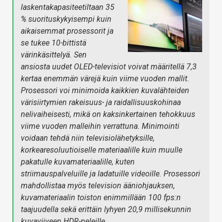
laskentakapasiteetiltaan 35
% suorituskykyisempi kuin
aikaisemmat prosessorit ja
se tukee 10-bittistä
värinkäsittelyä. Sen
ansiosta uudet OLED-televisiot voivat määritellä 7,3
kertaa enemmän värejä kuin viime vuoden mallit.
Prosessori voi minimoida kaikkien kuvalähteiden
värisiirtymien rakeisuus- ja raidallisuuskohinaa
nelivaiheisesti, mikä on kaksinkertainen tehokkuus
viime vuoden malleihin verrattuna. Minimointi
voidaan tehdä niin televisiolähetyksille,
korkearesoluutioiselle materiaalille kuin muulle
pakatulle kuvamateriaalille, kuten
striimauspalveluille ja ladatuille videoille. Prosessori
mahdollistaa myös television ääniohjauksen,
kuvamateriaalin toiston enimmillään 100 fps:n
taajuudella sekä erittäin lyhyen 20,9 millisekunnin
kuvaviiveen HDR-peleille.