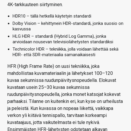
4K-tarkkuuteen siirtyminen.
HDR10 – tällä hetkellä käytetyin standardi
Dolby Vision – kehittynein HDR-standardi, jonka suosio on
kasvussa
HLG HDR – standardi (Hybrid Log Gamma), jonka
arvioidaan nousevan televisiolähetysten standardiksi
Technicolor HDR – tekniikka, jolla voidaan lähettää sekä
HDR- että SDR-materiaalia samanaikaisesti
HFR (High Frame Rate) on uusi tekniikka, joka
mahdollistaa kuvamateriaalin ja lähetykset 100–120
kuvaa sekunnissa ruudunpäivitysnopeudella. Elokuvat
kuvataan usein 25–30 kuvaa sekunnissa
ruudunpäivitysnopeudella, jonka monet katsojat kokevat
parhaaksi. Tilanne on kuitenkin eri, kun kyse on urheilusta
ja peleistä. Kun kuvassa on nopeaa liikettä, vaikkapa
verkon yli kiitävä tennispallo, tarvitaan korkeampi
kuvataajuus, jotta vaikutelmasta ei tule nykivä.
Ensimmäisten HFR-lähetysten odotetaan alkavan