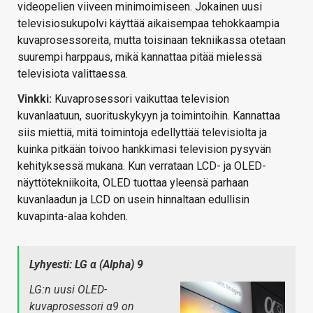
videopelien viiveen minimoimiseen. Jokainen uusi
televisiosukupolvi käyttää aikaisempaa tehokkaampia
kuvaprosessoreita, mutta toisinaan tekniikassa otetaan
suurempi harppaus, mikä kannattaa pitää mielessä
televisiota valittaessa.
Vinkki:
Kuvaprosessori vaikuttaa television
kuvanlaatuun, suorituskykyyn ja toimintoihin. Kannattaa
siis miettiä, mitä toimintoja edellyttää televisiolta ja
kuinka pitkään toivoo hankkimasi television pysyvän
kehityksessä mukana. Kun verrataan LCD- ja OLED-
näyttötekniikoita, OLED tuottaa yleensä parhaan
kuvanlaadun ja LCD on usein hinnaltaan edullisin
kuvapinta-alaa kohden.
Lyhyesti: LG α (Alpha) 9
LG:n uusi OLED-
kuvaprosessori α9 on