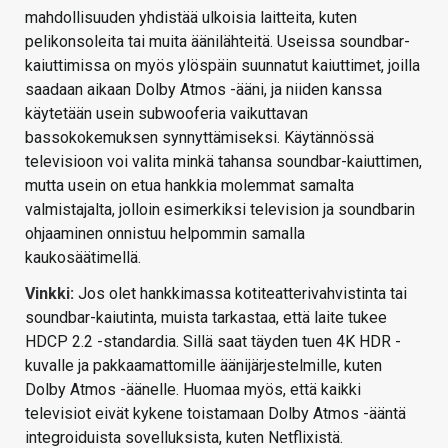
mahdollisuuden yhdistää ulkoisia laitteita, kuten
pelikonsoleita tai muita äänilähteitä. Useissa soundbar-
kaiuttimissa on myös ylöspäin suunnatut kaiuttimet, joilla
saadaan aikaan Dolby Atmos -ääni, ja niiden kanssa
käytetään usein subwooferia vaikuttavan
bassokokemuksen synnyttämiseksi. Käytännössä
televisioon voi valita minkä tahansa soundbar-kaiuttimen,
mutta usein on etua hankkia molemmat samalta
valmistajalta, jolloin esimerkiksi television ja soundbarin
ohjaaminen onnistuu helpommin samalla
kaukosäätimellä.
Vinkki:
Jos olet hankkimassa kotiteatterivahvistinta tai
soundbar-kaiutinta, muista tarkastaa, että laite tukee
HDCP 2.2 -standardia. Sillä saat täyden tuen 4K HDR -
kuvalle ja pakkaamattomille äänijärjestelmille, kuten
Dolby Atmos -äänelle. Huomaa myös, että kaikki
televisiot eivät kykene toistamaan Dolby Atmos -ääntä
integroiduista sovelluksista, kuten Netflixistä.