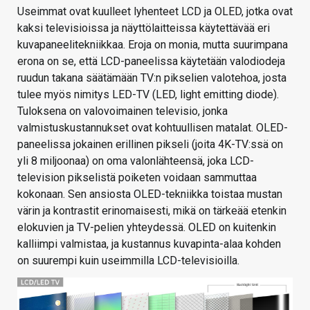
Useimmat ovat kuulleet lyhenteet LCD ja OLED, jotka ovat
kaksi televisioissa ja näyttölaitteissa käytettävää eri
kuvapaneelitekniikkaa. Eroja on monia, mutta suurimpana
erona on se, että LCD-paneelissa käytetään valodiodeja
ruudun takana säätämään TV:n pikselien valotehoa, josta
tulee myös nimitys LED-TV (LED, light emitting diode).
Tuloksena on valovoimainen televisio, jonka
valmistuskustannukset ovat kohtuullisen matalat. OLED-
paneelissa jokainen erillinen pikseli (joita 4K-TV:ssä on
yli 8 miljoonaa) on oma valonlähteensä, joka LCD-
television pikselistä poiketen voidaan sammuttaa
kokonaan. Sen ansiosta OLED-tekniikka toistaa mustan
värin ja kontrastit erinomaisesti, mikä on tärkeää etenkin
elokuvien ja TV-pelien yhteydessä. OLED on kuitenkin
kalliimpi valmistaa, ja kustannus kuvapinta-alaa kohden
on suurempi kuin useimmilla LCD-televisioilla.