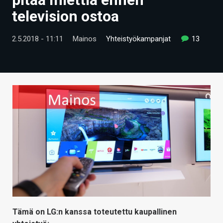
ARTIKKELIT
television ostoa
VIDEOT
2.5.2018 - 11:11
Mainos
Yhteistyökampanjat
13
TECHBBS
TIETOA
HINTA.FI
KAUPPA
VAIHDA TEEMA
HAKU
Tämä on LG:n kanssa toteutettu kaupallinen