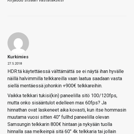
Kirjaudu sisään vastataksesi
Kurkimies
27.5.2018
HDR:tä käytettäessä välttämättä se ei näytä ihan hyvälle
näillä halvimmilla telkkareilla vaan laatua saadaan vasta
siellä mentäessä johonkin +900€ telkkareihin.
Vaikka telkkari tukisi(kin) paneelilla sitö 100/120fps,
mutta onko sisääntulot edelleen max 60fps? Ja
hinnathan ovat laskeneet aika kovasti, kun itse hommasin
muutama vuosi sitten 40″ fullhd paneelilla olevan
Samsungin telkkarin 800€ hintaan ja nykyään tuolla
hinnalla saa melkeinpä sitä 60″ 4k telkkaria tai jollain