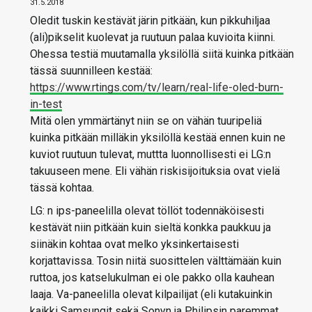
31.5.2018
Oledit tuskin kestävät järin pitkään, kun pikkuhiljaa
(ali)pikselit kuolevat ja ruutuun palaa kuvioita kiinni.
Ohessa testiä muutamalla yksilöllä siitä kuinka pitkään
tässä suunnilleen kestää:
https://www.rtings.com/tv/learn/real-life-oled-burn-
in-test
Mitä olen ymmärtänyt niin se on vähän tuuripeliä
kuinka pitkään milläkin yksilöllä kestää ennen kuin ne
kuviot ruutuun tulevat, muttta luonnollisesti ei LG:n
takuuseen mene. Eli vähän riskisijoituksia ovat vielä
tässä kohtaa.
LG: n ips-paneelilla olevat töllöt todennäköisesti
kestävät niin pitkään kuin sieltä konkka paukkuu ja
siinäkin kohtaa ovat melko yksinkertaisesti
korjattavissa. Tosin niitä suosittelen välttämään kuin
ruttoa, jos katselukulman ei ole pakko olla kauhean
laaja. Va-paneelilla olevat kilpailijat (eli kutakuinkin
kaikki Samsungit sekä Sonyn ja Philipsin paremmat