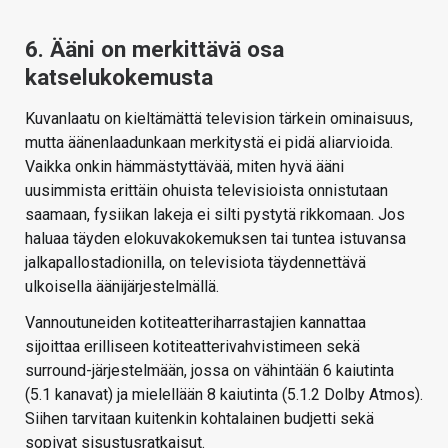
6. Ääni on merkittävä osa
katselukokemusta
Kuvanlaatu on kieltämättä television tärkein ominaisuus,
mutta äänenlaadunkaan merkitystä ei pidä aliarvioida.
Vaikka onkin hämmästyttävää, miten hyvä ääni
uusimmista erittäin ohuista televisioista onnistutaan
saamaan, fysiikan lakeja ei silti pystytä rikkomaan. Jos
haluaa täyden elokuvakokemuksen tai tuntea istuvansa
jalkapallostadionilla, on televisiota täydennettävä
ulkoisella äänijärjestelmällä.
Vannoutuneiden kotiteatteriharrastajien kannattaa
sijoittaa erilliseen kotiteatterivahvistimeen sekä
surround-järjestelmään, jossa on vähintään 6 kaiutinta
(5.1 kanavat) ja mielellään 8 kaiutinta (5.1.2 Dolby Atmos).
Siihen tarvitaan kuitenkin kohtalainen budjetti sekä
sopivat sisustusratkaisut.