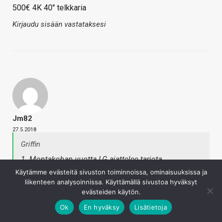
500€ 4K 40″ telkkaria
Kirjaudu sisään vastataksesi
Jm82
27.5.2018
Griffin
1. Montakohan vuotta LG ajattelee tarjota
käyttispäivityksiä laitteilleen?
Käytämme evästeitä sivuston toiminnoissa, ominaisuuksissa ja
liikenteen analysoinnissa. Käyttämällä sivustoa hyväksyt
2. Mikäköhän mahtaa olla laitteiden arvioitu kestoikä
evästeiden käytön.
LG:llä? (Aikoinaan kuvaputkelliset televisiot kestivät
maltillisella korjausmäärällä yleensä sen 10-25
Ok
En hyväksy
Lisätietoja
vuotta.)