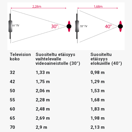
Television
Suositeltu etäisyys
Suositeltu
koko
vaihtelevalle
etäisyys
videoaineistolle (30°)
elokuville (40°)
32
1,33 m
0,98 m
42
1,75 m
1,29 m
50
2,06 m
1,53 m
55
2,28 m
1,68 m
60
2,48 m
1,83 m
65
2,69 m
1,98 m
70
2,9 m
2,13 m