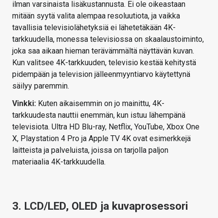
ilman varsinaista lisäkustannusta. Ei ole oikeastaan
mitään syytä valita alempaa resoluutiota, ja vaikka
tavallisia televisiolähetyksiä ei lähetetäkään 4K-
tarkkuudella, monessa televisiossa on skaalaustoiminto,
joka saa aikaan hieman terävämmältä näyttävän kuvan.
Kun valitsee 4K-tarkkuuden, televisio kestää kehitystä
pidempään ja television jälleenmyyntiarvo käytettynä
säilyy paremmin.
Vinkki:
Kuten aikaisemmin on jo mainittu, 4K-
tarkkuudesta nauttii enemmän, kun istuu lähempänä
televisiota. Ultra HD Blu-ray, Netflix, YouTube, Xbox One
X, Playstation 4 Pro ja Apple TV 4K ovat esimerkkejä
laitteista ja palveluista, joissa on tarjolla paljon
materiaalia 4K-tarkkuudella.
3. LCD/LED, OLED ja kuvaprosessori