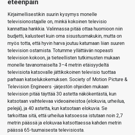
eteenpäin
Kirjaimellisestikin suurin kysymys monelle
televisionostajalle on, minkä kokoinen televisio
kannattaa hankkia. Valinnassa pitää ottaa huomioon niin
budjetti, kalusteet kuin oma sisustusmakukin, mutta on
myös totta, että hyvin harva joutuu katumaan liian suuren
television ostamista. Totumme yllättävän nopeasti
television kokoon, ja tieteellisten tutkimusten mukaan
monelle tavanomaiselta 3–4 metrin etäisyydeltä
televisiota katsovalle jättikokoinen televisio tuottaa
parhaan katselukokemuksen. Society of Motion Picture &
Television Engineers -järjestön ohjeiden mukaan
television pitää täyttää 30 astetta näkökentästä, kun
katsotaan vaihtelevaa videoaineistoa (elokuvia, urheilua,
pelejä), ja 40 astetta, kun katsotaan elokuvia. Se
tarkoittaa sitä, että urheilua katsoessa istutaan noin 2,7
metrin päässä ja elokuvaa katsottaessa kahden metrin
päässä 65-tuumaisesta televisiosta.