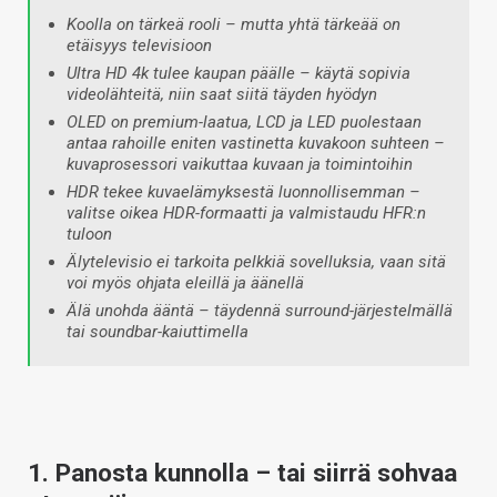
Koolla on tärkeä rooli – mutta yhtä tärkeää on
etäisyys televisioon
Ultra HD 4k tulee kaupan päälle – käytä sopivia
videolähteitä, niin saat siitä täyden hyödyn
OLED on premium-laatua, LCD ja LED puolestaan
antaa rahoille eniten vastinetta kuvakoon suhteen –
kuvaprosessori vaikuttaa kuvaan ja toimintoihin
HDR tekee kuvaelämyksestä luonnollisemman –
valitse oikea HDR-formaatti ja valmistaudu HFR:n
tuloon
Älytelevisio ei tarkoita pelkkiä sovelluksia, vaan sitä
voi myös ohjata eleillä ja äänellä
Älä unohda ääntä – täydennä surround-järjestelmällä
tai soundbar-kaiuttimella
1. Panosta kunnolla – tai siirrä sohvaa