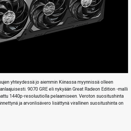
jen yhteydessä jo aiemmin Kiinassa myynnissä olleen
laajuisesti. 9070 GRE eli nykyään Great Radeon Edition -malli
nnattu 1440p-resoluutiolla pelaamiseen. Veroton suositushinta
nettynä ja arvonlisävero lisättynä virallinen suositushinta on