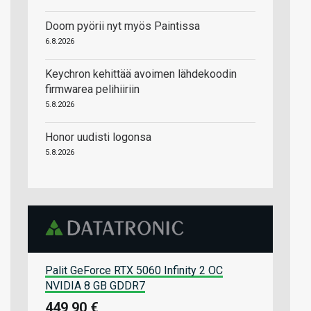
Doom pyörii nyt myös Paintissa
6.8.2026
Keychron kehittää avoimen lähdekoodin
firmwarea pelihiiriin
5.8.2026
Honor uudisti logonsa
5.8.2026
Palit GeForce RTX 5060 Infinity 2 OC
NVIDIA 8 GB GDDR7
449,90 €