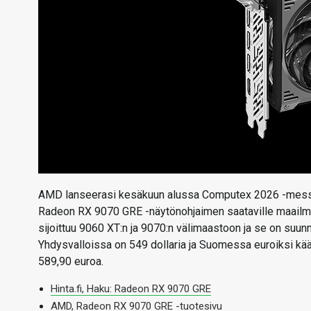
AMD lanseerasi kesäkuun alussa Computex 2026 -messu
Radeon RX 9070 GRE -näytönohjaimen saataville maailman
sijoittuu 9060 XT:n ja 9070:n välimaastoon ja se on suu
Yhdysvalloissa on 549 dollaria ja Suomessa euroiksi kään
589,90 euroa.
Hinta.fi, Haku: Radeon RX 9070 GRE
AMD, Radeon RX 9070 GRE -tuotesivu