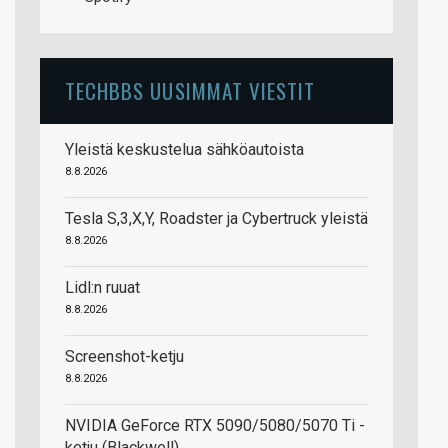
TECHBBS UUSIMMAT VIESTIT
Yleistä keskustelua sähköautoista
8.8.2026
Tesla S,3,X,Y, Roadster ja Cybertruck yleistä
8.8.2026
Lidl:n ruuat
8.8.2026
Screenshot-ketju
8.8.2026
NVIDIA GeForce RTX 5090/5080/5070 Ti -
ketju (Blackwell)