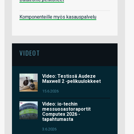
Komponenteille myös kasauspalvelu
VIDEOT
Video: Testissä Audeze
Maxwell 2 -pelikuulokkeet
15.6.2026
Video: io-techin
messuosastoraportit
Computex 2026 -
tapahtumasta
3.6.2026