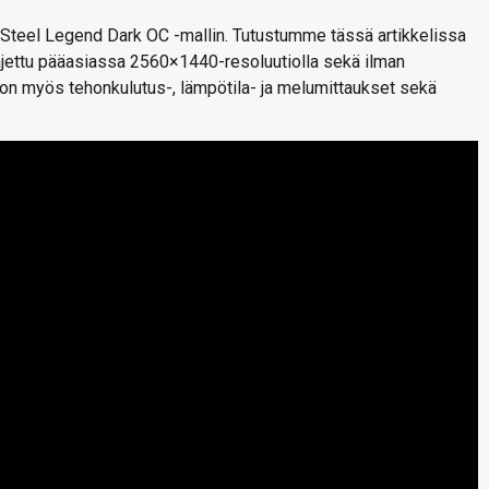
teel Legend Dark OC -mallin. Tutustumme tässä artikkelissa
ajettu pääasiassa 2560×1440-resoluutiolla sekä ilman
n myös tehonkulutus-, lämpötila- ja melumittaukset sekä