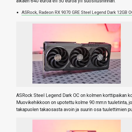
alkaen 640 euroa eli 50 euroa yli suositushinnan.
ASRock, Radeon RX 9070 GRE Steel Legend Dark 12GB OC
ASRock Steel Legend Dark OC on kolmen korttipaikan kor
Muovikehikkoon on upotettu kolme 90 mm:n tuuletinta, jotk
takapuolen takaosasta avoin ja suurin osa tuulettimien p