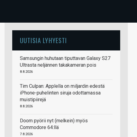
UUTISIA LYHYESTI
Samsungin huhutaan tiputtavan Galaxy S27
Ultrasta neljännen takakameran pois
8.8.2026
Tim Culpan: Applella on miljardin edestä
iPhone-puhelinten siruja odottamassa
muistipiirejä
8.8.2026
Doom pyörii nyt (melkein) myös
Commodore 64:llä
7.8.2026