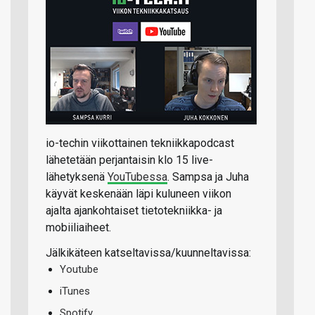
io-techin viikottainen tekniikkapodcast
lähetetään perjantaisin klo 15 live-
lähetyksenä
YouTubessa
. Sampsa ja Juha
käyvät keskenään läpi kuluneen viikon
ajalta ajankohtaiset tietotekniikka- ja
mobiiliaiheet.
Jälkikäteen katseltavissa/kuunneltavissa:
Youtube
iTunes
Spotify