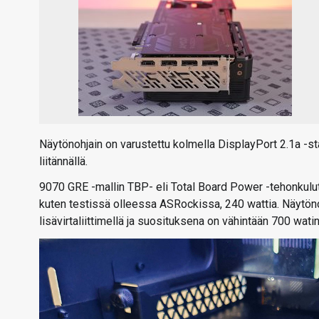
Näytönohjain on varustettu kolmella DisplayPort 2.1a -st
liitännällä.
9070 GRE -mallin TBP- eli Total Board Power -tehonkulut
kuten testissä olleessa ASRockissa, 240 wattia. Näytöno
lisävirtaliittimellä ja suosituksena on vähintään 700 watin