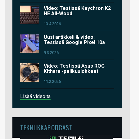
Video: Testissä Keychron K2
HE All-Wood
13.4.2026
Uusi artikkeli & video:
Testissä Google Pixel 10a
9.3.2026
Video: Testissä Asus ROG
Kithara -pelikuulokkeet
11.2.2026
Lisää videoita
TEKNIIKKAPODCAST