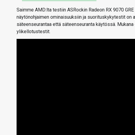
Saimme AMD:lta testiin ASRockin Radeon RX 9070 GRE S
näytönohjaimen ominaisuuksiin ja suorituskykytestit on 
säteenseurantaa että säteenseuranta käytössä. Mukana o
ylikellotustestit.