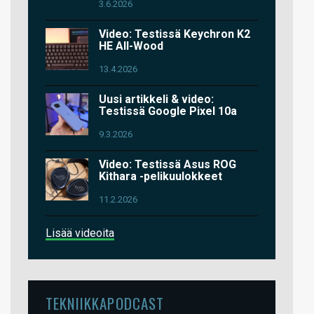
3.6.2026
Video: Testissä Keychron K2
HE All-Wood
13.4.2026
Uusi artikkeli & video:
Testissä Google Pixel 10a
9.3.2026
Video: Testissä Asus ROG
Kithara -pelikuulokkeet
11.2.2026
Lisää videoita
TEKNIIKKAPODCAST