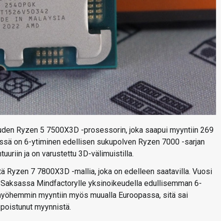
uuden Ryzen 5 7500X3D -prosessorin, joka saapui myyntiin 269
essä on 6-ytiminen edellisen sukupolven Ryzen 7000 -sarjan
uuriin ja on varustettu 3D-välimuistilla.
 Ryzen 7 7800X3D -mallia, joka on edelleen saatavilla. Vuosi
a Saksassa Mindfactorylle yksinoikeudella edullisemman 6-
myöhemmin myyntiin myös muualla Euroopassa, sitä sai
poistunut myynnistä.