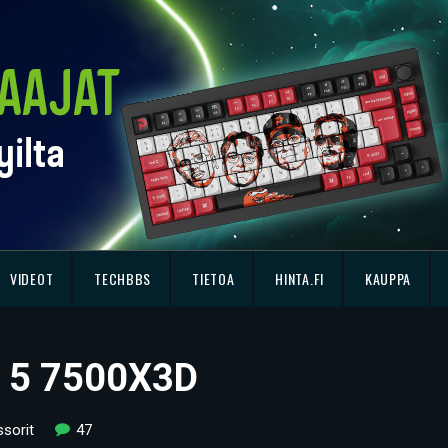
VIDEOT
TECHBBS
TIETOA
HINTA.FI
KAUPPA
n 5 7500X3D
sorit
47