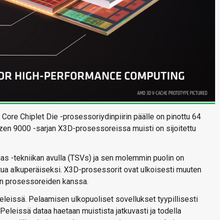
ore Chiplet Die -prosessoriydinpiirin päälle on pinottu 64
n 9000 -sarjan X3D-prosessoreissa muisti on sijoitettu
 Vias -tekniikan avulla (TSVs) ja sen molemmin puolin on
ttua alkuperäiseksi. X3D-prosessorit ovat ulkoisesti muuten
an prosessoreiden kanssa.
eleissä. Pelaamisen ulkopuoliset sovellukset tyypillisesti
it. Peleissä dataa haetaan muistista jatkuvasti ja todella