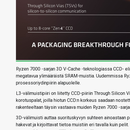
Ryzen 7000 -sarjan 3D V-Cache -teknologiassa CCD- eli C
megatavua ylimääräistä SRAM-muistia. Uudemmissa Ryze
prosessoriydinpiirin alapuolelle.
L3-välimuistipiiri on liitetty CCD-piiriin Through Silicon
korotuspalat, joilla hiotun CCD:n korkeus saadaan noste
rakenteeltaan täysin vastaava muiden Ryzen 7000 -sarj
3D-välimuisti auttaa suorituskyvyn suhteen ainoastaan p
hakevat ja kirjoittavat tietoa muistiin eri tavalla kuin pel