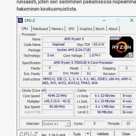
runsaasti, joten sen säilöminen paikallisessa nopeamm
hakeminen keskusmuistista.