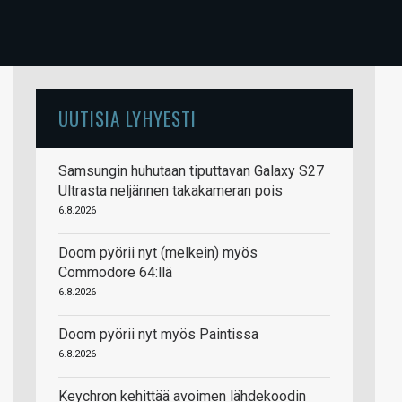
UUTISIA LYHYESTI
Samsungin huhutaan tiputtavan Galaxy S27
Ultrasta neljännen takakameran pois
6.8.2026
Doom pyörii nyt (melkein) myös
Commodore 64:llä
6.8.2026
Doom pyörii nyt myös Paintissa
6.8.2026
Keychron kehittää avoimen lähdekoodin