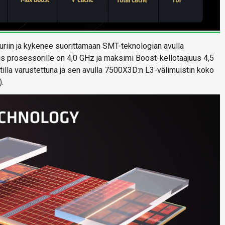
riin ja kykenee suorittamaan SMT-teknologian avulla
s prosessorille on 4,0 GHz ja maksimi Boost-kellotaajuus 4,5
lla varustettuna ja sen avulla 7500X3D:n L3-välimuistin koko
.