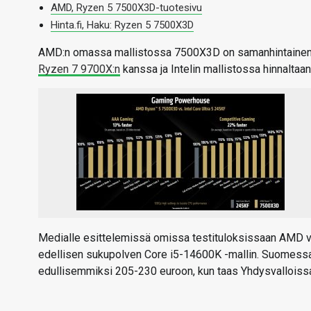
AMD, Ryzen 5 7500X3D-tuotesivu
Hinta.fi, Haku: Ryzen 5 7500X3D
AMD:n omassa mallistossa 7500X3D on samanhintainen u
Ryzen 7 9700X:n
kanssa ja Intelin mallistossa hinnalta
Medialle esittelemissä omissa testituloksissaan AMD ver
edellisen sukupolven Core i5-14600K -mallin. Suomessa I
edullisemmiksi 205-230 euroon, kun taas Yhdysvalloissa