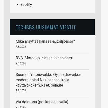
Spotify
TECHBBS UUSIMMAT VIESTIT
Mikä ärsyttää kanssa-autoilijoissa?
7.8.2026
RVS, Motor up ja muut ihmeaineet.
7.8.2026
Suomen Yhteisverkko Oy:n radioverkon
modernisointi Nokian tekniikalla
käyttäjäkokemukset/palaute
7.8.2026
Via dolorosa (pelikone halvalla)
7.8.2026