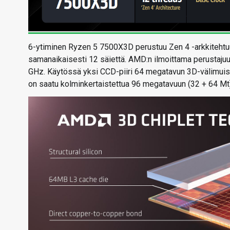
6-ytiminen Ryzen 5 7500X3D perustuu Zen 4 -arkkitehtuu
samanaikaisesti 12 säiettä. AMD:n ilmoittama perustajuu
GHz. Käytössä yksi CCD-piiri 64 megatavun 3D-välimuisti
on saatu kolminkertaistettua 96 megatavuun (32 + 64 Mt)