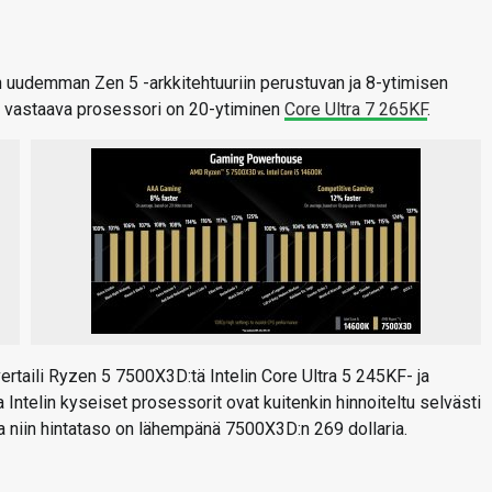
udemman Zen 5 -arkkitehtuuriin perustuvan ja 8-ytimisen
an vastaava prosessori on 20-ytiminen
Core Ultra 7 265KF
.
taili Ryzen 5 7500X3D:tä Intelin Core Ultra 5 245KF- ja
ntelin kyseiset prosessorit ovat kuitenkin hinnoiteltu selvästi
 niin hintataso on lähempänä 7500X3D:n 269 dollaria.