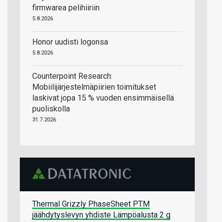
firmwarea pelihiiriin
5.8.2026
Honor uudisti logonsa
5.8.2026
Counterpoint Research:
Mobiilijärjestelmäpiirien toimitukset
laskivat jopa 15 % vuoden ensimmäisellä
puoliskolla
31.7.2026
Thermal Grizzly PhaseSheet PTM
jäähdytyslevyn yhdiste Lämpöalusta 2 g