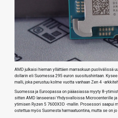
AMD julkaisi hieman yllättäen marraskuun puolivälissä 
dollarin eli Suomessa 295 euron suositushintaan. Kyse
malli, joka perustuu kolme vuotta vanhaan Zen 4 -arkkiteht
Suomessa ja Euroopassa on pääasiassa myyty 8-ytimistä
sitten AMD lanseerasi Yhdysvalloissa Microcenterille j
ytimisen Ryzen 5 7600X3D -mallin. Prosessori saapui 
ostettua myös Suomesta harmaatuontina, mutta se on jo 