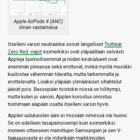
Apple AirPods 4 (ANC)
ilman vastamelua
Itselleni varsin neutraalina soivat langalliset
Truthear
Zero Red -napit
esimerkiksi ovat yläpäältään selvästi
Appleja luonnollisemmat ja niiden keskialueet ovat
enemmän pinnassa sekä erottuvat, minkä myötä musiikki
kuulostaa vähemmän tilavalta, mutta tarkemmalta ja
erottelevalta. Lisäksi yläpään ylimääräiset sihahtelut
jäävät pois. Bassopään toistokin niissä on hillitympi,
mutta kuten jo sanoin, Applen korostus onnistuu
toimimaan alapään osalta itselleni varsin hyvin.
Applen uutukaisten ääni ei missään nimessä ole huono.
Se on edelleen tasapainoisempi kuin esimerkiksi
moneen otteeseen mainittujen Samsungien ja sen V-
taajuuusvaste ei ole mitenkään markkinoiden