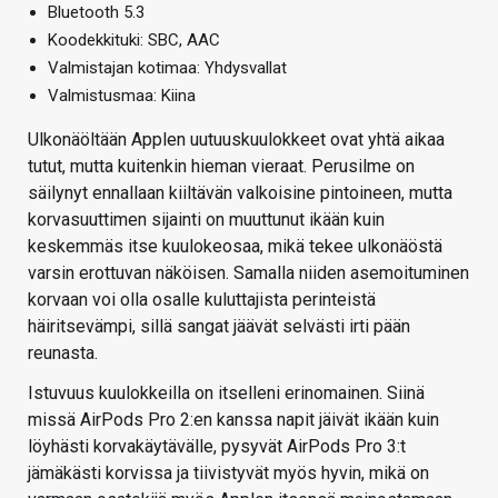
Bluetooth 5.3
Koodekkituki: SBC, AAC
Valmistajan kotimaa: Yhdysvallat
Valmistusmaa: Kiina
Ulkonäöltään Applen uutuuskuulokkeet ovat yhtä aikaa
tutut, mutta kuitenkin hieman vieraat. Perusilme on
säilynyt ennallaan kiiltävän valkoisine pintoineen, mutta
korvasuuttimen sijainti on muuttunut ikään kuin
keskemmäs itse kuulokeosaa, mikä tekee ulkonäöstä
varsin erottuvan näköisen. Samalla niiden asemoituminen
korvaan voi olla osalle kuluttajista perinteistä
häiritsevämpi, sillä sangat jäävät selvästi irti pään
reunasta.
Istuvuus kuulokkeilla on itselleni erinomainen. Siinä
missä AirPods Pro 2:en kanssa napit jäivät ikään kuin
löyhästi korvakäytävälle, pysyvät AirPods Pro 3:t
jämäkästi korvissa ja tiivistyvät myös hyvin, mikä on