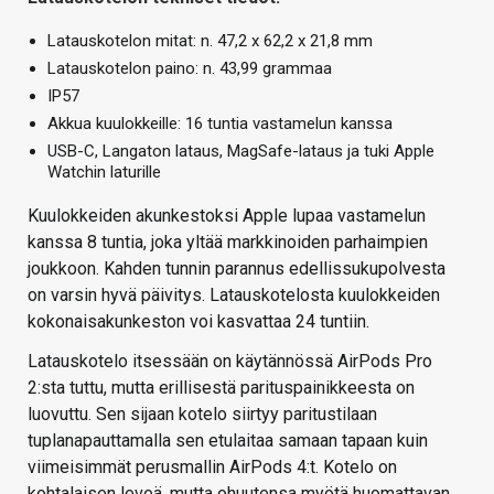
Latauskotelon mitat: n. 47,2 x 62,2 x 21,8 mm
Latauskotelon paino: n. 43,99 grammaa
IP57
Akkua kuulokkeille: 16 tuntia vastamelun kanssa
USB-C, Langaton lataus, MagSafe-lataus ja tuki Apple
Watchin laturille
Kuulokkeiden akunkestoksi Apple lupaa vastamelun
kanssa 8 tuntia, joka yltää markkinoiden parhaimpien
joukkoon. Kahden tunnin parannus edellissukupolvesta
on varsin hyvä päivitys. Latauskotelosta kuulokkeiden
kokonaisakunkeston voi kasvattaa 24 tuntiin.
Latauskotelo itsessään on käytännössä AirPods Pro
2:sta tuttu, mutta erillisestä parituspainikkeesta on
luovuttu. Sen sijaan kotelo siirtyy paritustilaan
tuplanapauttamalla sen etulaitaa samaan tapaan kuin
viimeisimmät perusmallin AirPods 4:t. Kotelo on
kohtalaisen leveä, mutta ohuutensa myötä huomattavan