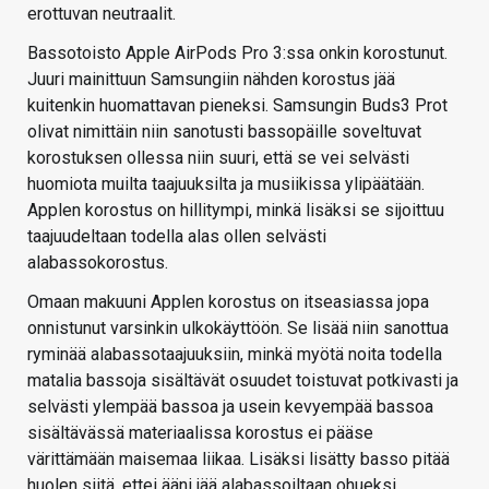
erottuvan neutraalit.
Bassotoisto Apple AirPods Pro 3:ssa onkin korostunut.
Juuri mainittuun Samsungiin nähden korostus jää
kuitenkin huomattavan pieneksi. Samsungin Buds3 Prot
olivat nimittäin niin sanotusti bassopäille soveltuvat
korostuksen ollessa niin suuri, että se vei selvästi
huomiota muilta taajuuksilta ja musiikissa ylipäätään.
Applen korostus on hillitympi, minkä lisäksi se sijoittuu
taajuudeltaan todella alas ollen selvästi
alabassokorostus.
Omaan makuuni Applen korostus on itseasiassa jopa
onnistunut varsinkin ulkokäyttöön. Se lisää niin sanottua
ryminää alabassotaajuuksiin, minkä myötä noita todella
matalia bassoja sisältävät osuudet toistuvat potkivasti ja
selvästi ylempää bassoa ja usein kevyempää bassoa
sisältävässä materiaalissa korostus ei pääse
värittämään maisemaa liikaa. Lisäksi lisätty basso pitää
huolen siitä, ettei ääni jää alabassoiltaan ohueksi