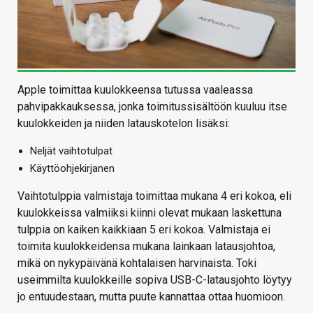
Apple toimittaa kuulokkeensa tutussa vaaleassa
pahvipakkauksessa, jonka toimitussisältöön kuuluu itse
kuulokkeiden ja niiden latauskotelon lisäksi:
Neljät vaihtotulpat
Käyttöohjekirjanen
Vaihtotulppia valmistaja toimittaa mukana 4 eri kokoa, eli
kuulokkeissa valmiiksi kiinni olevat mukaan laskettuna
tulppia on kaiken kaikkiaan 5 eri kokoa. Valmistaja ei
toimita kuulokkeidensa mukana lainkaan latausjohtoa,
mikä on nykypäivänä kohtalaisen harvinaista. Toki
useimmilta kuulokkeille sopiva USB-C-latausjohto löytyy
jo entuudestaan, mutta puute kannattaa ottaa huomioon.