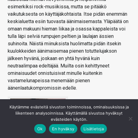
esimerkiksi rock-musiikissa, mutta se pitääkö
vaikutuksesta on käyttäjäkohtaista. Itse pidän enemmän
keskialuetta esiin tuovasta äänimaisemasta. Yläpäätä on
omaan makuuni hieman liikaa ja osassa kappaleista voi
tulla läpi selviä rumpujen peltien ja laulajan ässien
suhinoita. Näistä miinuksista huolimatta pidän itsekin
kuulokkeiden äänimaisemaa pienen totuttelujakson
jälkeen hyvänä, joskaan en yhtä hyvänä kuin
neutraalimpaa edeltäjää. Muilta osin kehittyneet
ominaisuudet onnistuisivat minulle kuitenkin
vastamelunapeissa menemään pienen
äänenlaatukompromissin edelle.
Käytämme evästeitä sivuston toiminnoissa, ominaisuuksissa ja
liikenteen analysoinnissa. Käyttämällä sivustoa hyväksyt
evästeiden käytön.
Ok
En hyväksy
Lisätietoja