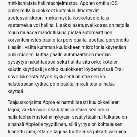
minkäänlaista hallintaohjelmistoa. Applen omilla iOS-
puhelimilla kuulokkeet kuitenkin ilmestyvät
asetusvalikkoon, minkä myötä kosketuseleitä ja
vastamelua voi hallita. Lisäksi asetusvalikossa on tarjolla
muun muassa mahdollisuus pistää automaattinen
korvantunnistus päälle tai pois päältä, asettaa personoitu
tilaääni, valita kumman kuulokkeen mikrofonia käytetään
puhumiseen, laittaa päälle automaattinen median
pysäytys nukahtaessa sekä hallita sitä onko kotelon
kaiutin käytössä ja onko kuulokkeet löydettävissä Etsi-
sovelluksesta. Myös sykkeentunnistuksen voi
halutessaan kytkeä pois päältä, mikäli sitä ei halua
käyttää.
Taajuuskorjainta Apple ei harmillisesti kuulokkeilleen
tarjoa, vaikka suuri osa kilpailijoistaan sen omiin
hallintaohjelmistoihin nykyään sisällyttääkin. Ratkaisu on
sinänsä Applelle tyypillinen, sillä yritys on kohtalaisen
tunnettu siitä, että se tarjoaa tuotteensa pitkälti valmiina