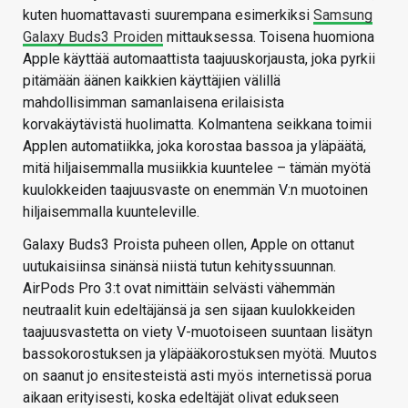
kuten huomattavasti suurempana esimerkiksi
Samsung
Galaxy Buds3 Proiden
mittauksessa. Toisena huomiona
Apple käyttää automaattista taajuuskorjausta, joka pyrkii
pitämään äänen kaikkien käyttäjien välillä
mahdollisimman samanlaisena erilaisista
korvakäytävistä huolimatta. Kolmantena seikkana toimii
Applen automatiikka, joka korostaa bassoa ja yläpäätä,
mitä hiljaisemmalla musiikkia kuuntelee – tämän myötä
kuulokkeiden taajuusvaste on enemmän V:n muotoinen
hiljaisemmalla kuunteleville.
Galaxy Buds3 Proista puheen ollen, Apple on ottanut
uutukaisiinsa sinänsä niistä tutun kehityssuunnan.
AirPods Pro 3:t ovat nimittäin selvästi vähemmän
neutraalit kuin edeltäjänsä ja sen sijaan kuulokkeiden
taajuusvastetta on viety V-muotoiseen suuntaan lisätyn
bassokorostuksen ja yläpääkorostuksen myötä. Muutos
on saanut jo ensitesteistä asti myös internetissä porua
aikaan erityisesti, koska edeltäjät olivat edukseen