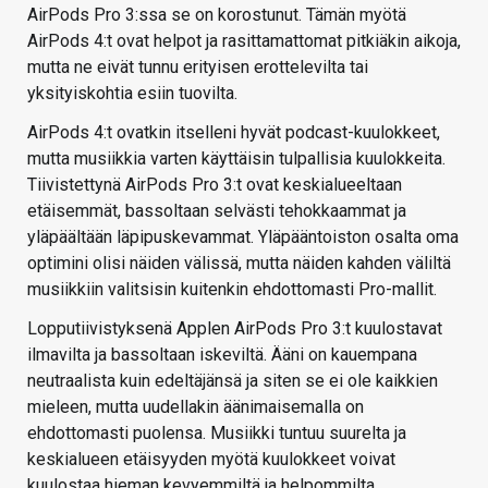
AirPods Pro 3:ssa se on korostunut. Tämän myötä
AirPods 4:t ovat helpot ja rasittamattomat pitkiäkin aikoja,
mutta ne eivät tunnu erityisen erottelevilta tai
yksityiskohtia esiin tuovilta.
AirPods 4:t ovatkin itselleni hyvät podcast-kuulokkeet,
mutta musiikkia varten käyttäisin tulpallisia kuulokkeita.
Tiivistettynä AirPods Pro 3:t ovat keskialueeltaan
etäisemmät, bassoltaan selvästi tehokkaammat ja
yläpäältään läpipuskevammat. Yläpääntoiston osalta oma
optimini olisi näiden välissä, mutta näiden kahden väliltä
musiikkiin valitsisin kuitenkin ehdottomasti Pro-mallit.
Lopputiivistyksenä Applen AirPods Pro 3:t kuulostavat
ilmavilta ja bassoltaan iskeviltä. Ääni on kauempana
neutraalista kuin edeltäjänsä ja siten se ei ole kaikkien
mieleen, mutta uudellakin äänimaisemalla on
ehdottomasti puolensa. Musiikki tuntuu suurelta ja
keskialueen etäisyyden myötä kuulokkeet voivat
kuulostaa hieman kevyemmiltä ja helpommilta