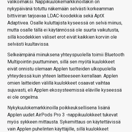
valikoimaksi. Nappikuulokemarkkinoillakin on
nykypäivänä totuttu näkemään selvästi korkeamman
bittivirran tarjoavaa LDAC-koodekkia sekä AptX
Adaptivea. Osalle kuluttajista kyseessä on selvä miinus,
mutta osalle tällä ei käytännössä ole suurta vaikutusta,
sillä koodekkien väliset erot eivät kaikkien korviin ole
selvästi kuultavissa.
Selkeämpänä miinuksena yhteyspuolella toimii Bluetooth
Multipointin puuttuminen, sillä sen myötä kuulokkeet
eivät onnistu olemaan Applen tuotteiden ulkopuolella
yhteydessä kuin yhteen laitteeseen kerrallaan. Applen
omien laitteiden välillä kuulokkeet osaavat vaihtaa
sujuvasti, eli Applen ekosysteemissä eläville kyseessä
ei ole ongelma.
Nykykuulokemarkkinoilla poikkeuksellisena lisänä
Applen uudet AirPods Pro 3 -nappikuulokkeet tukevat
myös sykkeen mittausta. Sykemittaus on käytettävissä
vain Applen puhelinten käyttäjille, sillä kuulokkeet