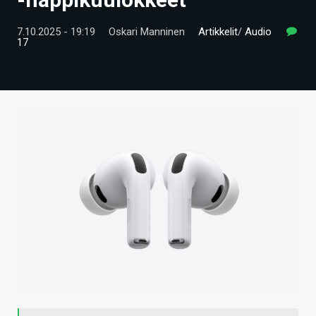
ARTIKKELIT
7.10.2025 - 19:19
Oskari Manninen
Artikkelit
/
Audio
17
VIDEOT
TECHBBS
TIETOA
HINTA.FI
KAUPPA
VAIHDA TEEMA
HAKU