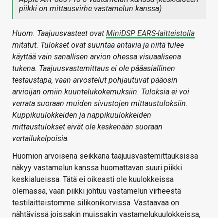
piikki on mittausvirhe vastamelun kanssa)
Huom. Taajuusvasteet ovat
MiniDSP EARS-laitteistolla
mitatut. Tulokset ovat suuntaa antavia ja niitä tulee
käyttää vain sanallisen arvion ohessa visuaalisena
tukena. Taajuusvastemittaus ei ole pääasiallinen
testaustapa, vaan arvostelut pohjautuvat pääosin
arvioijan omiin kuuntelukokemuksiin. Tuloksia ei voi
verrata suoraan muiden sivustojen mittaustuloksiin.
Kuppikuulokkeiden ja nappikuulokkeiden
mittaustulokset eivät ole keskenään suoraan
vertailukelpoisia.
Huomion arvoisena seikkana taajuusvastemittauksissa
näkyy vastamelun kanssa huomattavan suuri piikki
keskialueissa. Tätä ei oikeasti ole kuulokkeissa
olemassa, vaan piikki johtuu vastamelun virheestä
testilaitteistomme silikonikorvissa. Vastaavaa on
nähtävissä joissakin muissakin vastamelukuulokkeissa,