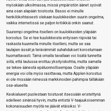
myöskään ulkoilmassa, missä ympäristön äänet syövät
aina osan alapään toistosta. Basso ei minulle
henkilökohtaisesti olekaan kuulokkeiden suurin ongelma,
vaikka internetissä se paljon kritiikkiä onkin saanut.
Suurempi ongelma itselleni on kuulokkeiden yläpään
korostus. Se ei tee kuulokkeista erityisen riipivää tai
raskasta kuunnella minulle itselleni, mutta se saa
laulajien ässät ja terävämmät suhahdukset korostumaan
huomattavasti. Tämä omalla tavallaan voi lisätä tunnetta
siitä, että laulussa erottuu yksityiskohtia, mutta samalla
se tekee äänestä epäluonnollisempaa. Osalle yläpään
energia voi olla myös rasittavaa, mutta Applen korostus
ei ole missään nimessä markkinoiden pahimpia tälläkään
osa-alueella.
Keskialueet puolestaan toistuvat itsessään eristettynä
edelleen sinänsä hyvin, mutta entistä V-taajuuksisemman
kokonaisuuden myötä ne jäävät etäisiksi. V-