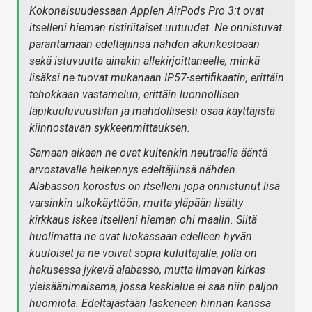
Kokonaisuudessaan Applen AirPods Pro 3:t ovat
itselleni hieman ristiriitaiset uutuudet. Ne onnistuvat
parantamaan edeltäjiinsä nähden akunkestoaan
sekä istuvuutta ainakin allekirjoittaneelle, minkä
lisäksi ne tuovat mukanaan IP57-sertifikaatin, erittäin
tehokkaan vastamelun, erittäin luonnollisen
läpikuuluvuustilan ja mahdollisesti osaa käyttäjistä
kiinnostavan sykkeenmittauksen.
Samaan aikaan ne ovat kuitenkin neutraalia ääntä
arvostavalle heikennys edeltäjiinsä nähden.
Alabasson korostus on itselleni jopa onnistunut lisä
varsinkin ulkokäyttöön, mutta yläpään lisätty
kirkkaus iskee itselleni hieman ohi maalin. Siitä
huolimatta ne ovat luokassaan edelleen hyvän
kuuloiset ja ne voivat sopia kuluttajalle, jolla on
hakusessa jykevä alabasso, mutta ilmavan kirkas
yleisäänimaisema, jossa keskialue ei saa niin paljon
huomiota. Edeltäjästään laskeneen hinnan kanssa