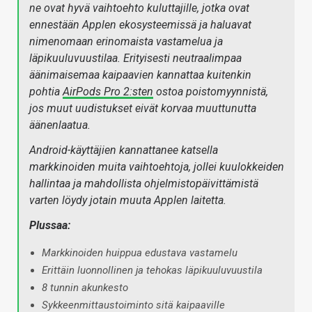
ne ovat hyvä vaihtoehto kuluttajille, jotka ovat
ennestään Applen ekosysteemissä ja haluavat
nimenomaan erinomaista vastamelua ja
läpikuuluvuustilaa. Erityisesti neutraalimpaa
äänimaisemaa kaipaavien kannattaa kuitenkin
pohtia
AirPods Pro 2:sten
ostoa poistomyynnistä,
jos muut uudistukset eivät korvaa muuttunutta
äänenlaatua.
Android-käyttäjien kannattanee katsella
markkinoiden muita vaihtoehtoja, jollei kuulokkeiden
hallintaa ja mahdollista ohjelmistopäivittämistä
varten löydy jotain muuta Applen laitetta.
Plussaa:
Markkinoiden huippua edustava vastamelu
Erittäin luonnollinen ja tehokas läpikuuluvuustila
8 tunnin akunkesto
Sykkeenmittaustoiminto sitä kaipaaville