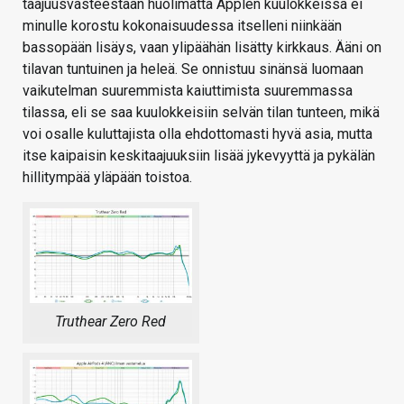
taajuusvasteestaan huolimatta Applen kuulokkeissa ei
minulle korostu kokonaisuudessa itselleni niinkään
bassopään lisäys, vaan ylipäähän lisätty kirkkaus. Ääni on
tilavan tuntuinen ja heleä. Se onnistuu sinänsä luomaan
vaikutelman suuremmista kaiuttimista suuremmassa
tilassa, eli se saa kuulokkeisiin selvän tilan tunteen, mikä
voi osalle kuluttajista olla ehdottomasti hyvä asia, mutta
itse kaipaisin keskitaajuuksiin lisää jykevyyttä ja pykälän
hillitympää yläpään toistoa.
Truthear Zero Red