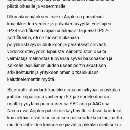
päätä oikealle ja vasemmalle.
Ulkonäkömuutoksen lisäksi Apple on parantanut
kuulokkeiden veden- ja pölynkestävyyttä. Edeltäjien
IPX4-sertifikaatin sijaan uutukaiset tarjoavat IP57-
sertifikaatin, eli ne tuovat mukanaan
pölynkestävyysluokituksen ja parantavat selvästi
vedenkestävyyden lupausta. Äänentoiston osalta
valmistaja mainostaa tuovansa syvän bassoäänen ja
selkeän lauluäänen uuden usean portin akustisen
arkkitehtuurin ja yrityksen oman pitkäiskuisen
kaiutinelementin myötä.
Bluetooth-standardi kuulokkeissa on nykyään jo pykälän
joitakin kilpailijoita vanhempi 5.3 ja koodekkituenkin
osalta pysytään perinteisessä SBC:ssä ja AAC:ssa.
Nämä ovat Applen puhelimia käyttäville riittävät koodekit,
kun nekään eivät monipuolisempia koodekkeja tue, mutta
muiden laitteiden kanssa ne jäävät jo pykälän rajalliseksi