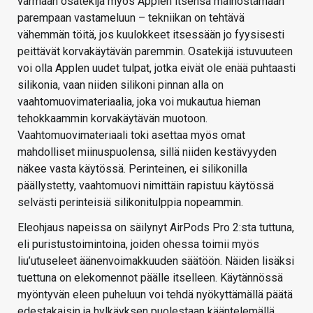
varmaan osatekijä myös Applen itsensä mainostamaan
parempaan vastameluun – tekniikan on tehtävä
vähemmän töitä, jos kuulokkeet itsessään jo fyysisesti
peittävät korvakäytävän paremmin. Osatekijä istuvuuteen
voi olla Applen uudet tulpat, jotka eivät ole enää puhtaasti
silikonia, vaan niiden silikoni pinnan alla on
vaahtomuovimateriaalia, joka voi mukautua hieman
tehokkaammin korvakäytävän muotoon.
Vaahtomuovimateriaali toki asettaa myös omat
mahdolliset miinuspuolensa, sillä niiden kestävyyden
näkee vasta käytössä. Perinteinen, ei silikonilla
päällystetty, vaahtomuovi nimittäin rapistuu käytössä
selvästi perinteisiä silikonitulppia nopeammin.
Eleohjaus napeissa on säilynyt AirPods Pro 2:sta tuttuna,
eli puristustoimintoina, joiden ohessa toimii myös
liu’utuseleet äänenvoimakkuuden säätöön. Näiden lisäksi
tuettuna on elekomennot päälle itselleen. Käytännössä
myöntyvän eleen puheluun voi tehdä nyökyttämällä päätä
edestakaisin ja hylkäyksen puolestaan kääntelemällä