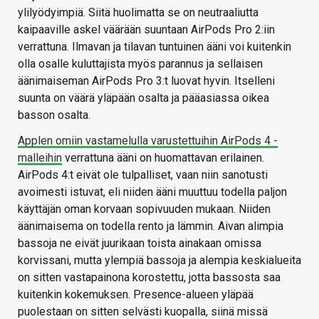
ylilyödyimpiä. Siitä huolimatta se on neutraaliutta
kaipaaville askel väärään suuntaan AirPods Pro 2:iin
verrattuna. Ilmavan ja tilavan tuntuinen ääni voi kuitenkin
olla osalle kuluttajista myös parannus ja sellaisen
äänimaiseman AirPods Pro 3:t luovat hyvin. Itselleni
suunta on väärä yläpään osalta ja pääasiassa oikea
basson osalta.
Applen omiin vastamelulla varustettuihin AirPods 4 -
malleihin
verrattuna ääni on huomattavan erilainen.
AirPods 4:t eivät ole tulpalliset, vaan niin sanotusti
avoimesti istuvat, eli niiden ääni muuttuu todella paljon
käyttäjän oman korvaan sopivuuden mukaan. Niiden
äänimaisema on todella rento ja lämmin. Aivan alimpia
bassoja ne eivät juurikaan toista ainakaan omissa
korvissani, mutta ylempiä bassoja ja alempia keskialueita
on sitten vastapainona korostettu, jotta bassosta saa
kuitenkin kokemuksen. Presence-alueen yläpää
puolestaan on sitten selvästi kuopalla, siinä missä