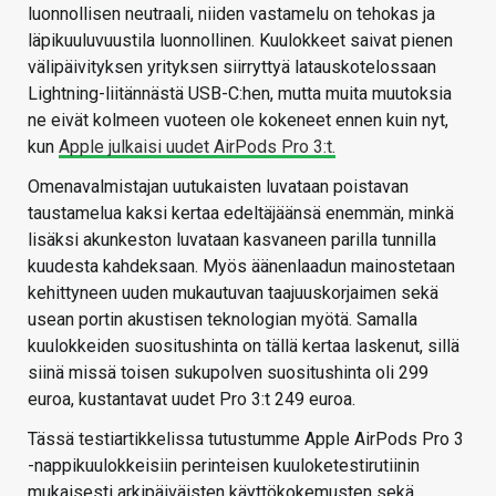
luonnollisen neutraali, niiden vastamelu on tehokas ja
läpikuuluvuustila luonnollinen. Kuulokkeet saivat pienen
välipäivityksen yrityksen siirryttyä latauskotelossaan
Lightning-liitännästä USB-C:hen, mutta muita muutoksia
ne eivät kolmeen vuoteen ole kokeneet ennen kuin nyt,
kun
Apple julkaisi uudet AirPods Pro 3:t.
Omenavalmistajan uutukaisten luvataan poistavan
taustamelua kaksi kertaa edeltäjäänsä enemmän, minkä
lisäksi akunkeston luvataan kasvaneen parilla tunnilla
kuudesta kahdeksaan. Myös äänenlaadun mainostetaan
kehittyneen uuden mukautuvan taajuuskorjaimen sekä
usean portin akustisen teknologian myötä. Samalla
kuulokkeiden suositushinta on tällä kertaa laskenut, sillä
siinä missä toisen sukupolven suositushinta oli 299
euroa, kustantavat uudet Pro 3:t 249 euroa.
Tässä testiartikkelissa tutustumme Apple AirPods Pro 3
-nappikuulokkeisiin perinteisen kuuloketestirutiinin
mukaisesti arkipäiväisten käyttökokemusten sekä