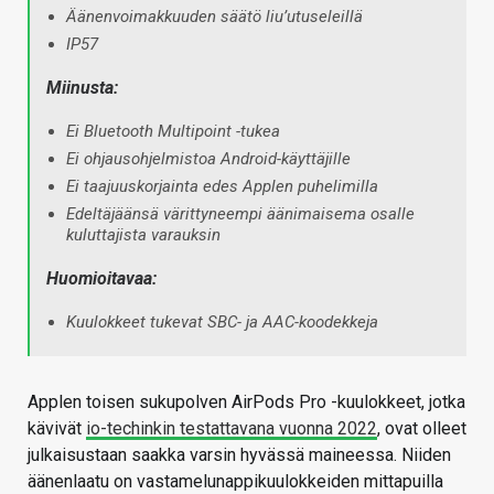
Äänenvoimakkuuden säätö liu’utuseleillä
IP57
Miinusta:
Ei Bluetooth Multipoint -tukea
Ei ohjausohjelmistoa Android-käyttäjille
Ei taajuuskorjainta edes Applen puhelimilla
Edeltäjäänsä värittyneempi äänimaisema osalle
kuluttajista varauksin
Huomioitavaa:
Kuulokkeet tukevat SBC- ja AAC-koodekkeja
Applen toisen sukupolven AirPods Pro -kuulokkeet, jotka
kävivät
io-techinkin testattavana vuonna 2022
, ovat olleet
julkaisustaan saakka varsin hyvässä maineessa. Niiden
äänenlaatu on vastamelunappikuulokkeiden mittapuilla