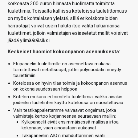
korkeasta 300 euron hinnasta huolimatta toimiteta
tuulettimia. Toisaalta kalliissa koteloissa tuuletittomuus
on myös kohtalaisen yleistä, sillä erikoiskoteloiden
harrastajat voivat usein haluta itse valita haluamansa
tuulettimet, jolloin valmistajan esiasetetut mallit voisivat
jäädä ylimääräisiksi.
Keskeiset huomiot kokoonpanon asennuksesta:
Etupaneelin tuulettimille on asennettava mukana
toimitettavat metallisuojat, jottei pölysuodatin imeydy
tuulettimiin
Kotelossa on hyvin tilaa toimia ja kokoonpanon asennus
on kokonaisuudessaan helppoa
Kotelon mukana ei toimiteta tuulettimia, vaikka ainakin
joidenkin tuuletinten käyttö kotelossa on suositeltavaa
Vain testikappalettamme vaivaavat ongelmat, jotka
valmistaja kertoo korjanneensa seuraavaan malliin:
Kylkipaneelit eivät ensimmäisessä mallissa irtoa
kokonaan, vaan ainoastaan aukeavat
Takapaneeliin AIO:n mahduttaminen vaatii