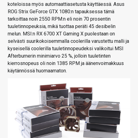
koteloissa myös automaattiasetusta käyttäessä. Asus
ROG Strix GeForce GTX 1080:n tapauksessa tämä
tarkoittaa noin 2550 RPM:n eli noin 70 prosentin
tuuletinnopeuksia, mikä tuottaa peräti 45 desibelin
melun. MSI:n RX 6700 XT Gaming X puolestaan on
selvästi suurikokoisemmalla coolerilla varustettu malli ja
kyseisellä coolerilla tuuletinnopeudeksi valikoitui MSI
Afterburnerin minimiarvo 25 %, jolloin tuuletinten
kierrosnopeus oli noin 1385 RPM ja äänenvoimakkuus
käytännössä huomaamaton.