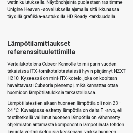
watin kulutuksella. Näytönohjainta puolestaan rasitimme
Unigine Heaven -sovelluksella ajamalla sitä ikkunassa
täysillä grafiikka-asetuksilla HD Ready -tarkkuudella.
Lämpötilamittaukset
referenssituulettimilla
Vertailukotelona Cubeor Kannolle toimii parin vuoden
takaisissa ITX-tornikotelotesteissä hyvin pärjännyt NZXT
H210. Kyseessä on mini-ITX-kotelo, joka on kooltaan
havaittavasti Cubeoria pienempi, mikä kannattaa ottaa
huomioon lämpötilatuloksia tarkastellessa.
Lämpötilatestien aikaan huoneen lämpötila oli noin 23–
24 °C. Kuvaajassa esitetty lämpötila on delta T -arvo, eli
testihetkellä vallinnut huoneen lämpötila on vähennetty
ohjelmiston antamasta komponentin lämpötilasta tehden
luvuista vertailukelpoisia keskenään, vaikka huoneen