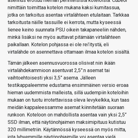
asennus erottuu hieman perinteisistä koteloista. Cubeor
nimittäin toimittaa kotelon mukana kaksi kumitassua,
jotka on tarkoitus asentaa virtalähteen etulaitaan. Tarkkaa
tarkoitusta näille tassuille ei kerrota, mutta kyseessä
lienee keino suunnata PSU oikein takapaneeliin nähden,
minkä lisäksi ne myös auttavat pitämään virtalähteen
paikallaan. Kotelon pohjassa ei ole rei’itystä, eli
virtalähde on asennettava ottamaan ilmaa kotelon sisältä.
Tämän jälkeen asennusvuorossa olisivat niin ikään
virtalähdekammioon asentuvat 2,5”:n asemat tai
vaihtoehtoisesti yksi 3,5” asema. Jälleen
testikappaleemme edustama ensimmäinen versio eroaa
hieman uudemmista malleista, sillä uudempiin koteloihin
mukaan on tuotu irrotettavissa oleva levykelkka, kun taas
meidän kappaleessamme asemat kiinnitetään suoraan
runkoon. Koteloon on mahdollista asentaa vain yksi 2,5”
SSD ilman, että näytönohjaimen maksimipituus kutistuu
320 millimetriin. Käytännössä kyseessä on myös mitta,
jota lyhyemmille näytönohjaimille voi asentaa vielä