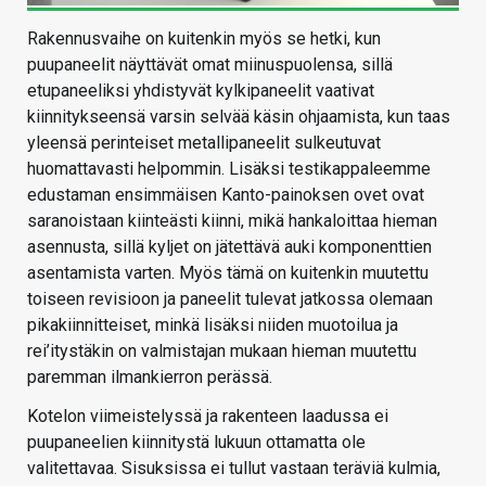
Rakennusvaihe on kuitenkin myös se hetki, kun
puupaneelit näyttävät omat miinuspuolensa, sillä
etupaneeliksi yhdistyvät kylkipaneelit vaativat
kiinnitykseensä varsin selvää käsin ohjaamista, kun taas
yleensä perinteiset metallipaneelit sulkeutuvat
huomattavasti helpommin. Lisäksi testikappaleemme
edustaman ensimmäisen Kanto-painoksen ovet ovat
saranoistaan kiinteästi kiinni, mikä hankaloittaa hieman
asennusta, sillä kyljet on jätettävä auki komponenttien
asentamista varten. Myös tämä on kuitenkin muutettu
toiseen revisioon ja paneelit tulevat jatkossa olemaan
pikakiinnitteiset, minkä lisäksi niiden muotoilua ja
rei’itystäkin on valmistajan mukaan hieman muutettu
paremman ilmankierron perässä.
Kotelon viimeistelyssä ja rakenteen laadussa ei
puupaneelien kiinnitystä lukuun ottamatta ole
valitettavaa. Sisuksissa ei tullut vastaan teräviä kulmia,