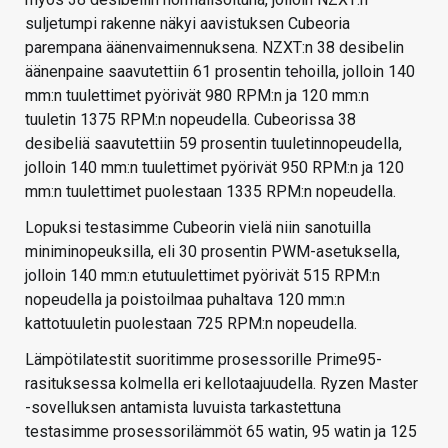
suljetumpi rakenne näkyi aavistuksen Cubeoria
parempana äänenvaimennuksena. NZXT:n 38 desibelin
äänenpaine saavutettiin 61 prosentin tehoilla, jolloin 140
mm:n tuulettimet pyörivät 980 RPM:n ja 120 mm:n
tuuletin 1375 RPM:n nopeudella. Cubeorissa 38
desibeliä saavutettiin 59 prosentin tuuletinnopeudella,
jolloin 140 mm:n tuulettimet pyörivät 950 RPM:n ja 120
mm:n tuulettimet puolestaan 1335 RPM:n nopeudella.
Lopuksi testasimme Cubeorin vielä niin sanotuilla
miniminopeuksilla, eli 30 prosentin PWM-asetuksella,
jolloin 140 mm:n etutuulettimet pyörivät 515 RPM:n
nopeudella ja poistoilmaa puhaltava 120 mm:n
kattotuuletin puolestaan 725 RPM:n nopeudella.
Lämpötilatestit suoritimme prosessorille Prime95-
rasituksessa kolmella eri kellotaajuudella. Ryzen Master
-sovelluksen antamista luvuista tarkastettuna
testasimme prosessorilämmöt 65 watin, 95 watin ja 125