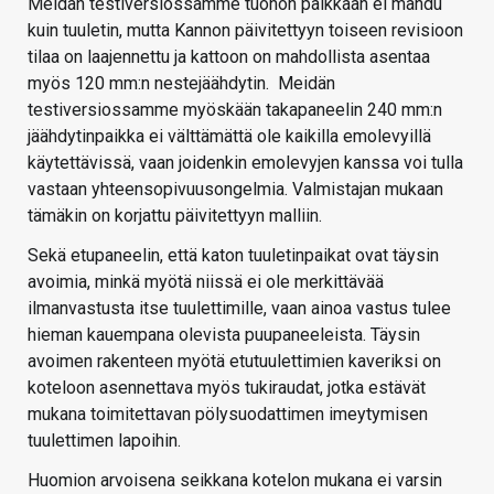
Meidän testiversiossamme tuohon paikkaan ei mahdu
kuin tuuletin, mutta Kannon päivitettyyn toiseen revisioon
tilaa on laajennettu ja kattoon on mahdollista asentaa
myös 120 mm:n nestejäähdytin. Meidän
testiversiossamme myöskään takapaneelin 240 mm:n
jäähdytinpaikka ei välttämättä ole kaikilla emolevyillä
käytettävissä, vaan joidenkin emolevyjen kanssa voi tulla
vastaan yhteensopivuusongelmia. Valmistajan mukaan
tämäkin on korjattu päivitettyyn malliin.
Sekä etupaneelin, että katon tuuletinpaikat ovat täysin
avoimia, minkä myötä niissä ei ole merkittävää
ilmanvastusta itse tuulettimille, vaan ainoa vastus tulee
hieman kauempana olevista puupaneeleista. Täysin
avoimen rakenteen myötä etutuulettimien kaveriksi on
koteloon asennettava myös tukiraudat, jotka estävät
mukana toimitettavan pölysuodattimen imeytymisen
tuulettimen lapoihin.
Huomion arvoisena seikkana kotelon mukana ei varsin