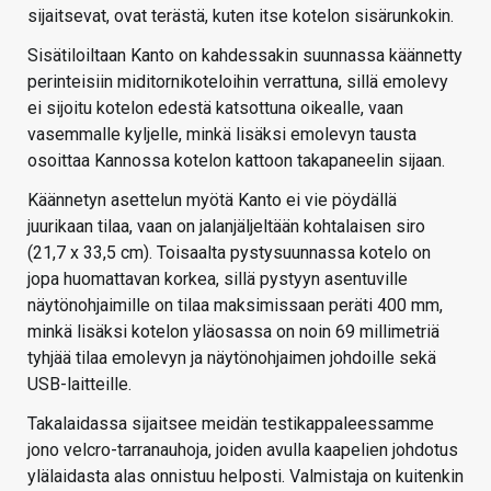
sijaitsevat, ovat terästä, kuten itse kotelon sisärunkokin.
Sisätiloiltaan Kanto on kahdessakin suunnassa käännetty
perinteisiin miditornikoteloihin verrattuna, sillä emolevy
ei sijoitu kotelon edestä katsottuna oikealle, vaan
vasemmalle kyljelle, minkä lisäksi emolevyn tausta
osoittaa Kannossa kotelon kattoon takapaneelin sijaan.
Käännetyn asettelun myötä Kanto ei vie pöydällä
juurikaan tilaa, vaan on jalanjäljeltään kohtalaisen siro
(21,7 x 33,5 cm). Toisaalta pystysuunnassa kotelo on
jopa huomattavan korkea, sillä pystyyn asentuville
näytönohjaimille on tilaa maksimissaan peräti 400 mm,
minkä lisäksi kotelon yläosassa on noin 69 millimetriä
tyhjää tilaa emolevyn ja näytönohjaimen johdoille sekä
USB-laitteille.
Takalaidassa sijaitsee meidän testikappaleessamme
jono velcro-tarranauhoja, joiden avulla kaapelien johdotus
ylälaidasta alas onnistuu helposti. Valmistaja on kuitenkin