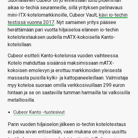
Suomalainen Cubeor on jo ennestään tuttu pidemmän
aikaa io-techiä seuranneille, sillä yrityksen pelinavaus
mini-ITX-kotelomarkkinoille, Cubeor Vault,
kävi io-techin
testissä vuonna 2017
. Nyt samainen yritys pääsee
herättämään pari vuotta hiljaiseloa eläneen io-techin
kotelotestauksen uudella mATX-kokoisella Kanto-
kotelollaan.
Cubeor esitteli Kanto-kotelonsa vuoden vaihteessa.
Kotelo mahduttaa sisäänsä maksimissaan mATX-
kokoisen emolevyn ja erottuu markkinoiden yleisestä
massasta puisilla kylki- ja kattopaneeleillaan. Valmistaja
myy koteloa suoraan omilla verkkosivuillaan 299 euron
hintaan ja se on saatavilla tumman harmailla tai valkoisilla
metalliosilla.
Cubeor Kanto -tuotesivut
Parin vuoden hiljaiselon jälkeen io-techin kotelotestaus
ei palaa aivan entisellään, vaan mukana on myös uusittu