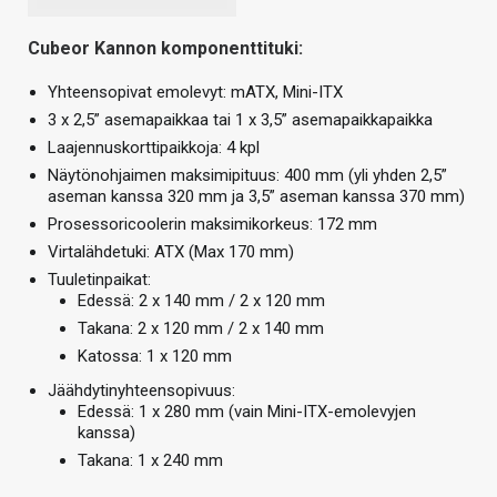
Cubeor Kannon komponenttituki:
Yhteensopivat emolevyt: mATX, Mini-ITX
3 x 2,5” asemapaikkaa tai 1 x 3,5” asemapaikkapaikka
Laajennuskorttipaikkoja: 4 kpl
Näytönohjaimen maksimipituus: 400 mm (yli yhden 2,5”
aseman kanssa 320 mm ja 3,5” aseman kanssa 370 mm)
Prosessoricoolerin maksimikorkeus: 172 mm
Virtalähdetuki: ATX (Max 170 mm)
Tuuletinpaikat:
Edessä: 2 x 140 mm / 2 x 120 mm
Takana: 2 x 120 mm / 2 x 140 mm
Katossa: 1 x 120 mm
Jäähdytinyhteensopivuus:
Edessä: 1 x 280 mm (vain Mini-ITX-emolevyjen
kanssa)
Takana: 1 x 240 mm