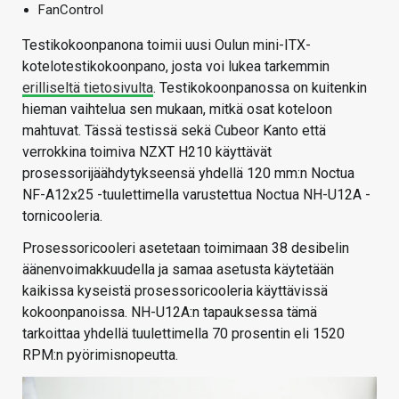
FanControl
Testikokoonpanona toimii uusi Oulun mini-ITX-
kotelotestikokoonpano, josta voi lukea tarkemmin
erilliseltä tietosivulta
. Testikokoonpanossa on kuitenkin
hieman vaihtelua sen mukaan, mitkä osat koteloon
mahtuvat. Tässä testissä sekä Cubeor Kanto että
verrokkina toimiva NZXT H210 käyttävät
prosessorijäähdytykseensä yhdellä 120 mm:n Noctua
NF-A12x25 -tuulettimella varustettua Noctua NH-U12A -
tornicooleria.
Prosessoricooleri asetetaan toimimaan 38 desibelin
äänenvoimakkuudella ja samaa asetusta käytetään
kaikissa kyseistä prosessoricooleria käyttävissä
kokoonpanoissa. NH-U12A:n tapauksessa tämä
tarkoittaa yhdellä tuulettimella 70 prosentin eli 1520
RPM:n pyörimisnopeutta.