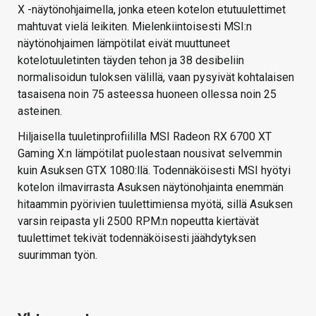
X -näytönohjaimella, jonka eteen kotelon etutuulettimet
mahtuvat vielä leikiten. Mielenkiintoisesti MSI:n
näytönohjaimen lämpötilat eivät muuttuneet
kotelotuuletinten täyden tehon ja 38 desibeliin
normalisoidun tuloksen välillä, vaan pysyivät kohtalaisen
tasaisena noin 75 asteessa huoneen ollessa noin 25
asteinen.
Hiljaisella tuuletinprofiililla MSI Radeon RX 6700 XT
Gaming X:n lämpötilat puolestaan nousivat selvemmin
kuin Asuksen GTX 1080:llä. Todennäköisesti MSI hyötyi
kotelon ilmavirrasta Asuksen näytönohjainta enemmän
hitaammin pyörivien tuulettimiensa myötä, sillä Asuksen
varsin reipasta yli 2500 RPM:n nopeutta kiertävät
tuulettimet tekivät todennäköisesti jäähdytyksen
suurimman työn.