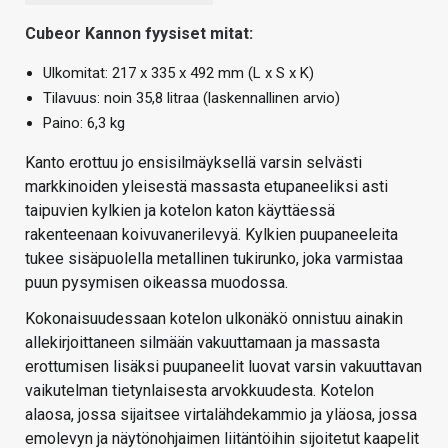
Cubeor Kannon fyysiset mitat:
Ulkomitat: 217 x 335 x 492 mm (L x S x K)
Tilavuus: noin 35,8 litraa (laskennallinen arvio)
Paino: 6,3 kg
Kanto erottuu jo ensisilmäyksellä varsin selvästi
markkinoiden yleisestä massasta etupaneeliksi asti
taipuvien kylkien ja kotelon katon käyttäessä
rakenteenaan koivuvanerilevyä. Kylkien puupaneeleita
tukee sisäpuolella metallinen tukirunko, joka varmistaa
puun pysymisen oikeassa muodossa.
Kokonaisuudessaan kotelon ulkonäkö onnistuu ainakin
allekirjoittaneen silmään vakuuttamaan ja massasta
erottumisen lisäksi puupaneelit luovat varsin vakuuttavan
vaikutelman tietynlaisesta arvokkuudesta. Kotelon
alaosa, jossa sijaitsee virtalähdekammio ja yläosa, jossa
emolevyn ja näytönohjaimen liitäntöihin sijoitetut kaapelit