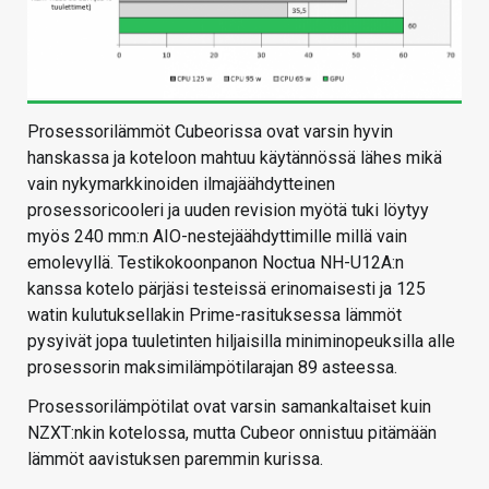
Prosessorilämmöt Cubeorissa ovat varsin hyvin
hanskassa ja koteloon mahtuu käytännössä lähes mikä
vain nykymarkkinoiden ilmajäähdytteinen
prosessoricooleri ja uuden revision myötä tuki löytyy
myös 240 mm:n AIO-nestejäähdyttimille millä vain
emolevyllä. Testikokoonpanon Noctua NH-U12A:n
kanssa kotelo pärjäsi testeissä erinomaisesti ja 125
watin kulutuksellakin Prime-rasituksessa lämmöt
pysyivät jopa tuuletinten hiljaisilla miniminopeuksilla alle
prosessorin maksimilämpötilarajan 89 asteessa.
Prosessorilämpötilat ovat varsin samankaltaiset kuin
NZXT:nkin kotelossa, mutta Cubeor onnistuu pitämään
lämmöt aavistuksen paremmin kurissa.