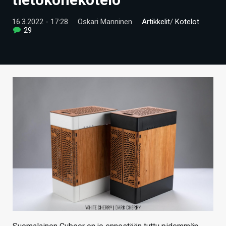
ARTIKKELIT
16.3.2022 - 17:28
Oskari Manninen
Artikkelit
/
Kotelot
29
VIDEOT
TECHBBS
TIETOA
HINTA.FI
KAUPPA
VAIHDA TEEMA
HAKU