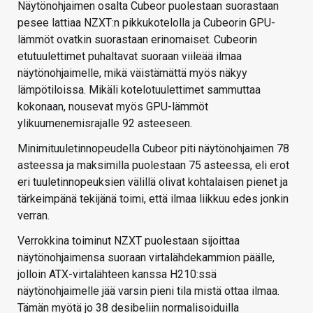
Näytönohjaimen osalta Cubeor puolestaan suorastaan
pesee lattiaa NZXT:n pikkukotelolla ja Cubeorin GPU-
lämmöt ovatkin suorastaan erinomaiset. Cubeorin
etutuulettimet puhaltavat suoraan viileää ilmaa
näytönohjaimelle, mikä väistämättä myös näkyy
lämpötiloissa. Mikäli kotelotuulettimet sammuttaa
kokonaan, nousevat myös GPU-lämmöt
ylikuumenemisrajalle 92 asteeseen.
Minimituuletinnopeudella Cubeor piti näytönohjaimen 78
asteessa ja maksimilla puolestaan 75 asteessa, eli erot
eri tuuletinnopeuksien välillä olivat kohtalaisen pienet ja
tärkeimpänä tekijänä toimi, että ilmaa liikkuu edes jonkin
verran.
Verrokkina toiminut NZXT puolestaan sijoittaa
näytönohjaimensa suoraan virtalähdekammion päälle,
jolloin ATX-virtalähteen kanssa H210:ssä
näytönohjaimelle jää varsin pieni tila mistä ottaa ilmaa.
Tämän myötä jo 38 desibeliin normalisoiduilla