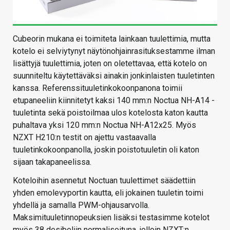
Cubeorin mukana ei toimiteta lainkaan tuulettimia, mutta
kotelo ei selviytynyt näytönohjainrasituksestamme ilman
lisättyjä tuulettimia, joten on oletettavaa, että kotelo on
suunniteltu käytettäväksi ainakin jonkinlaisten tuuletinten
kanssa. Referenssituuletinkokoonpanona toimii
etupaneeliin kiinnitetyt kaksi 140 mm:n Noctua NH-A14 -
tuuletinta sekä poistoilmaa ulos kotelosta katon kautta
puhaltava yksi 120 mm:n Noctua NH-A12x25. Myös
NZXT H210:n testit on ajettu vastaavalla
tuuletinkokoonpanolla, joskin poistotuuletin oli katon
sijaan takapaneelissa.
Koteloihin asennetut Noctuan tuulettimet säädettiin
yhden emolevyportin kautta, eli jokainen tuuletin toimi
yhdellä ja samalla PWM-ohjausarvolla.
Maksimituuletinnopeuksien lisäksi testasimme kotelot
myös 38 desibeliin normalisoituna, jolloin NZXT:n