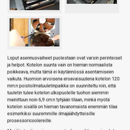
Loput asennusvaiheet puolestaan ovat varsin perinteiset
ja helpot. Kotelon suunta vain on hieman normaalista
poikkeava, mutta tämä ei käytännössä asentamiseen
vaikuta. Huomion arvoisena eroavaisuutena kotelon 120
mm:n poistoilmatuuletinpaikka on suunniteltu niin, että
tuuletin tulee kotelon ulkopuolelle tuohon aiemmin
mainittuun noin 6,9 cm:n tyhjään tilaan, minkä myötä
kotelon sisällä on hieman tavanomaista enemmän tilaa
esimerkiksi suuremmille ilmajäähdytteisille
prosessoricoolereille.