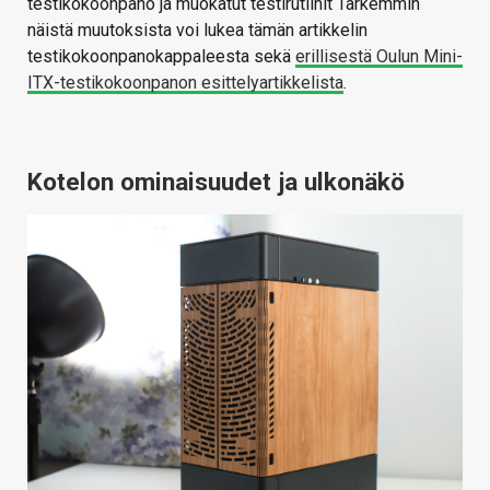
testikokoonpano ja muokatut testirutiinit Tarkemmin
näistä muutoksista voi lukea tämän artikkelin
testikokoonpanokappaleesta sekä
erillisestä Oulun Mini-
ITX-testikokoonpanon esittelyartikkelista
.
Kotelon ominaisuudet ja ulkonäkö