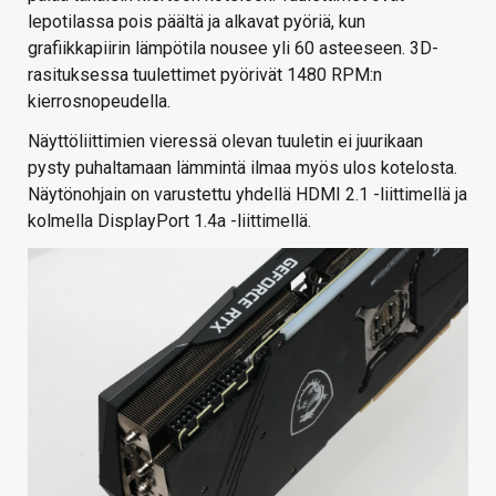
lepotilassa pois päältä ja alkavat pyöriä, kun
grafiikkapiirin lämpötila nousee yli 60 asteeseen. 3D-
rasituksessa tuulettimet pyörivät 1480 RPM:n
kierrosnopeudella.
Näyttöliittimien vieressä olevan tuuletin ei juurikaan
pysty puhaltamaan lämmintä ilmaa myös ulos kotelosta.
Näytönohjain on varustettu yhdellä HDMI 2.1 -liittimellä ja
kolmella DisplayPort 1.4a -liittimellä.