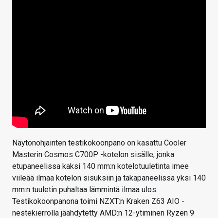
Näytönohjainten testikokoonpano on kasattu Cooler
Masterin Cosmos C700P -kotelon sisälle, jonka
etupaneelissa kaksi 140 mm:n kotelotuuletinta imee
viileää ilmaa kotelon sisuksiin ja takapaneelissa yksi 140
mm:n tuuletin puhaltaa lämmintä ilmaa ulos.
Testikokoonpanona toimi NZXT:n Kraken Z63 AIO -
nestekierrolla jäähdytetty AMD:n 12-ytiminen Ryzen 9