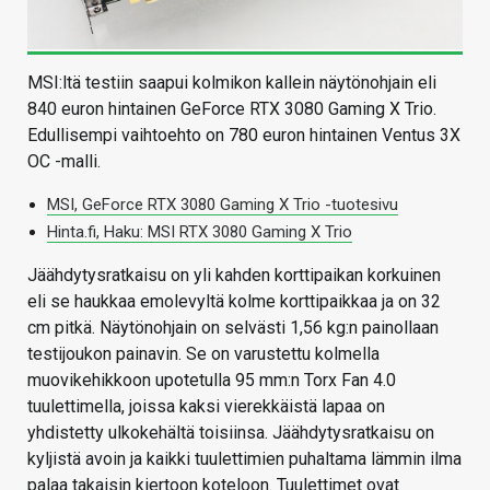
MSI:ltä testiin saapui kolmikon kallein näytönohjain eli
840 euron hintainen GeForce RTX 3080 Gaming X Trio.
Edullisempi vaihtoehto on 780 euron hintainen Ventus 3X
OC -malli.
MSI, GeForce RTX 3080 Gaming X Trio -tuotesivu
Hinta.fi, Haku: MSI RTX 3080 Gaming X Trio
Jäähdytysratkaisu on yli kahden korttipaikan korkuinen
eli se haukkaa emolevyltä kolme korttipaikkaa ja on 32
cm pitkä. Näytönohjain on selvästi 1,56 kg:n painollaan
testijoukon painavin. Se on varustettu kolmella
muovikehikkoon upotetulla 95 mm:n Torx Fan 4.0
tuulettimella, joissa kaksi vierekkäistä lapaa on
yhdistetty ulkokehältä toisiinsa. Jäähdytysratkaisu on
kyljistä avoin ja kaikki tuulettimien puhaltama lämmin ilma
palaa takaisin kiertoon koteloon. Tuulettimet ovat