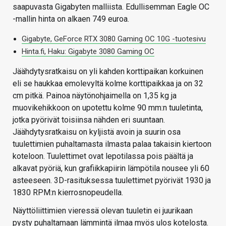
saapuvasta Gigabyten malliista. Edullisemman Eagle OC
-mallin hinta on alkaen 749 euroa.
Gigabyte, GeForce RTX 3080 Gaming OC 10G -tuotesivu
Hinta.fi, Haku: Gigabyte 3080 Gaming OC
Jäähdytysratkaisu on yli kahden korttipaikan korkuinen
eli se haukkaa emolevyltä kolme korttipaikkaa ja on 32
cm pitkä. Painoa näytönohjaimella on 1,35 kg ja
muovikehikkoon on upotettu kolme 90 mm:n tuuletinta,
jotka pyörivät toisiinsa nähden eri suuntaan.
Jäähdytysratkaisu on kyljistä avoin ja suurin osa
tuulettimien puhaltamasta ilmasta palaa takaisin kiertoon
koteloon. Tuulettimet ovat lepotilassa pois päältä ja
alkavat pyöriä, kun grafiikkapiirin lämpötila nousee yli 60
asteeseen. 3D-rasituksessa tuulettimet pyörivät 1930 ja
1830 RPM:n kierrosnopeudella.
Näyttöliittimien vieressä olevan tuuletin ei juurikaan
pysty puhaltamaan lämmintä ilmaa myös ulos kotelosta.