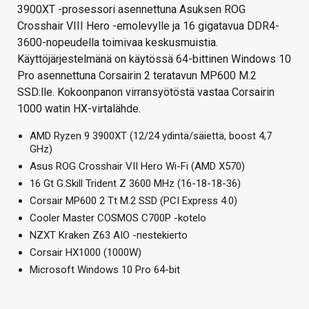
3900XT -prosessori asennettuna Asuksen ROG
Crosshair VIII Hero -emolevylle ja 16 gigatavua DDR4-
3600-nopeudella toimivaa keskusmuistia.
Käyttöjärjestelmänä on käytössä 64-bittinen Windows 10
Pro asennettuna Corsairin 2 teratavun MP600 M.2
SSD:lle. Kokoonpanon virransyötöstä vastaa Corsairin
1000 watin HX-virtalähde.
AMD Ryzen 9 3900XT (12/24 ydintä/säiettä, boost 4,7
GHz)
Asus ROG Crosshair VII Hero Wi-Fi (AMD X570)
16 Gt G.Skill Trident Z 3600 MHz (16-18-18-36)
Corsair MP600 2 Tt M.2 SSD (PCI Express 4.0)
Cooler Master COSMOS C700P -kotelo
NZXT Kraken Z63 AIO -nestekierto
Corsair HX1000 (1000W)
Microsoft Windows 10 Pro 64-bit