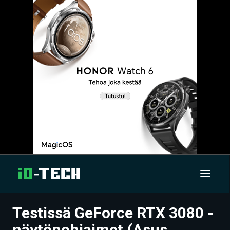
Testissä GeForce RTX 3080 -
UUTISET
näytönohjaimet (Asus,