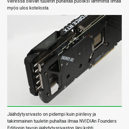
vieressä olevan tuuletin puhaltaa puoliksi lämmintä ilmaa
myös ulos kotelosta.
Jäähdytysrivasto on pidempi kuin piirilevy ja
takimmainen tuuletin puhaltaa ilmaa NVIDIAn Founders
Editionin tavoin jäähdytysrivaston läpi kohti