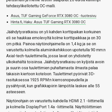
tehdasylikellotettu OC-malli.
Asus, TUF Gaming GeForce RTX 3080 OC -tuotesivu
Hinta.fi, Haku: Asus TUF Gaming RTX 3080 OC
Jäähdytysratkaisu on yli kahden korttipaikan korkuinen
eli se haukkaa emolevyltä kolme korttipaikkaa ja on 30
cm pitkä. Painoa näytönohjaimella on 1,4 kg ja se on
varustettu kolmella alumiinikehikkoon upotetulla 90 mm:n
Axial-tech-tuulettimella, jossa lavat on yhdistetty
ulkokehältä toisiinsa. Jäähdytysratkaisu on kyljistä avoin
ja suurin osa tuulettimien puhaltamasta ilmasta palaa
takaisin kiertoon koteloon. Tuulettimet pyörivät 3D-
rasituksessa 1925 RPM:n kierrosnopeudella ja
pysähtyvät, kun grafiikkapiirin lämpötila laskee alle 55
asteeseen.
Näytönohjain on varustettu kahdella HDMI 2.1 -liittimellä
ja kolmella DisplayPort 1.4a -liittimellä. Näyttöliittimien