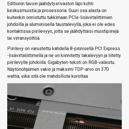
Editionin tavoin jäähdytysrivaston läpi kohti
keskusmuistia ja prosessoria. Suuri osa alasta on
kuitenkin onnistuttu tukkimaan PCIe-lisävirtalittimien
johdoilla ja alumiinisella taustalevyllä, joka ei ole edes
kontaktissa piirilevyyn, jotta se jäähdyttäisi muistipiirejä
tai virransyöttöä.
Piirilevy on varustettu kahdella 8-pinnisellä PCI Express
-lisävirtaliittimellä ja ne on kiinnitetty takalevyyn ja liitetty
piirilevylle johdoilla. Gigabyten-teksti on RGB-valaistu.
Näytönohjaimen vakio ja maksimi TDP-arvo on 370
wattia, eikä sitä ole mahdollista korottaa.