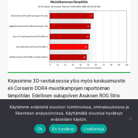
Kirjasimme 3D-rasituksessa ylös myös keskusmuistin
eli Corsairin DDR4-muistikampojen raportoiman
lämpötilan. Edellisen sukupolven Asuksen ROG Strix
GeForce RTX 2080 Ti -näytönohjaimen tehonkulutus oli
Käytämme evästeitä sivuston toiminnoissa, ominaisuuksissa ja
265 wattia eli noin 60-90 wattia alhaisempi kuin uusilla
liikenteen analysoinnissa. Käyttämällä sivustoa hyväksyt
GeForce RTX 3080 -näytönohjaimilla. Asuksen 2080 Ti:llä
evästeiden käytön.
muistikampojen lämpötilaksi mitattiin 50 astetta, jota
Ok
En hyväksy
Lisätietoja
käytetään vertailukohtana.