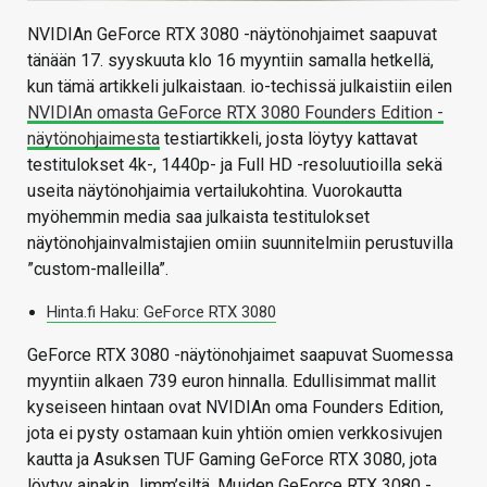
NVIDIAn GeForce RTX 3080 -näytönohjaimet saapuvat
tänään 17. syyskuuta klo 16 myyntiin samalla hetkellä,
kun tämä artikkeli julkaistaan. io-techissä julkaistiin eilen
NVIDIAn omasta GeForce RTX 3080 Founders Edition -
näytönohjaimesta
testiartikkeli, josta löytyy kattavat
testitulokset 4k-, 1440p- ja Full HD -resoluutioilla sekä
useita näytönohjaimia vertailukohtina. Vuorokautta
myöhemmin media saa julkaista testitulokset
näytönohjainvalmistajien omiin suunnitelmiin perustuvilla
”custom-malleilla”.
Hinta.fi Haku: GeForce RTX 3080
GeForce RTX 3080 -näytönohjaimet saapuvat Suomessa
myyntiin alkaen 739 euron hinnalla. Edullisimmat mallit
kyseiseen hintaan ovat NVIDIAn oma Founders Edition,
jota ei pysty ostamaan kuin yhtiön omien verkkosivujen
kautta ja Asuksen TUF Gaming GeForce RTX 3080, jota
löytyy ainakin Jimm’siltä. Muiden GeForce RTX 3080 -