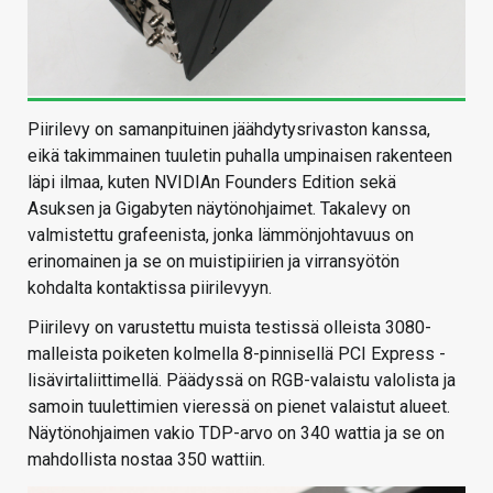
Piirilevy on samanpituinen jäähdytysrivaston kanssa,
eikä takimmainen tuuletin puhalla umpinaisen rakenteen
läpi ilmaa, kuten NVIDIAn Founders Edition sekä
Asuksen ja Gigabyten näytönohjaimet. Takalevy on
valmistettu grafeenista, jonka lämmönjohtavuus on
erinomainen ja se on muistipiirien ja virransyötön
kohdalta kontaktissa piirilevyyn.
Piirilevy on varustettu muista testissä olleista 3080-
malleista poiketen kolmella 8-pinnisellä PCI Express -
lisävirtaliittimellä. Päädyssä on RGB-valaistu valolista ja
samoin tuulettimien vieressä on pienet valaistut alueet.
Näytönohjaimen vakio TDP-arvo on 340 wattia ja se on
mahdollista nostaa 350 wattiin.