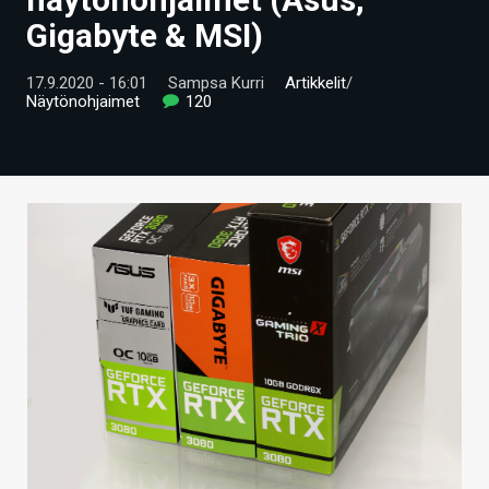
ARTIKKELIT
Gigabyte & MSI)
VIDEOT
17.9.2020 - 16:01
Sampsa Kurri
Artikkelit
/
Näytönohjaimet
120
TECHBBS
TIETOA
HINTA.FI
KAUPPA
VAIHDA TEEMA
HAKU