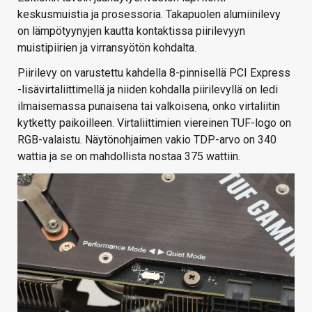
keskusmuistia ja prosessoria. Takapuolen alumiinilevy
on lämpötyynyjen kautta kontaktissa piirilevyyn
muistipiirien ja virransyötön kohdalta.
Piirilevy on varustettu kahdella 8-pinnisellä PCI Express
-lisävirtaliittimellä ja niiden kohdalla piirilevyllä on ledi
ilmaisemassa punaisena tai valkoisena, onko virtaliitin
kytketty paikoilleen. Virtaliittimien viereinen TUF-logo on
RGB-valaistu. Näytönohjaimen vakio TDP-arvo on 340
wattia ja se on mahdollista nostaa 375 wattiin.