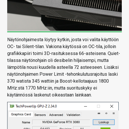
Näytönohjaimesta löytyy kytkin, josta voi valita käyttöön
OC- tai Silent-tilan. Vakiona käytössä on OC-tila, jolloin
grafiikkapiiri toimi 3D-rasituksessa 66-asteisena. Quiet-
tilassa näytönohjain oli desibelin hiljaisempi, mutta
lämpötila nousi kuudella asteella 72 asteeseen. Lisäksi
näytönohjaimen Power Limit -tehonkulutusrajoitus laski
370 watista 345 wattiin ja Boost-kellotaajuus 1800
MHz:stä 1770 MHz:iin, mutta suorituskyky ei
käytännössä laskenut oikeastaan lainkaan.