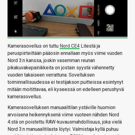
Kamerasovellus on tuttu
Nord CE4
Litestä ja
peruspiirteiltään pääosin ennallaan myös viime vuoden
Nord 3:n kanssa, joskin vasemman reunan
pikakuvakepainikkeita on jostain syystä vähennetty
vuoden takaiseen verrattuna. Sovelluksen
toiminnallisuudessa ei testijakson puitteissa esiintynyt
mitään moitittavaa, eli kyseessä on edelleen perushyvä
kamerasovellus.
Kamerasovelluksen manuaalitilan ystäville huomion
arvoisena heikennyksenä viime vuoteen nähden Nord
4:stä on poistettu RAW-kuvausmahdollisuus, joka vielä
Nord 3:n manuaalitilasta löytyi. Valmistaja kyllä puhuu