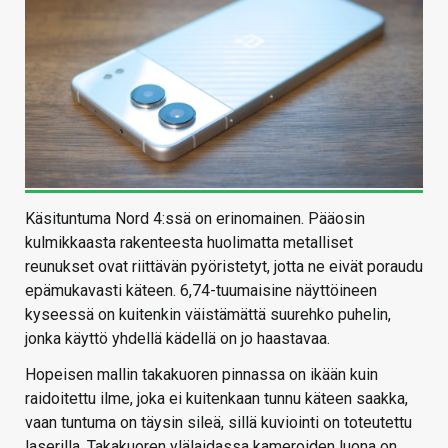
Käsituntuma Nord 4:ssä on erinomainen. Pääosin
kulmikkaasta rakenteesta huolimatta metalliset
reunukset ovat riittävän pyöristetyt, jotta ne eivät poraudu
epämukavasti käteen. 6,74-tuumaisine näyttöineen
kyseessä on kuitenkin väistämättä suurehko puhelin,
jonka käyttö yhdellä kädellä on jo haastavaa.
Hopeisen mallin takakuoren pinnassa on ikään kuin
raidoitettu ilme, joka ei kuitenkaan tunnu käteen saakka,
vaan tuntuma on täysin sileä, sillä kuviointi on toteutettu
laserilla. Takakuoren ylälaidassa kameroiden luona on