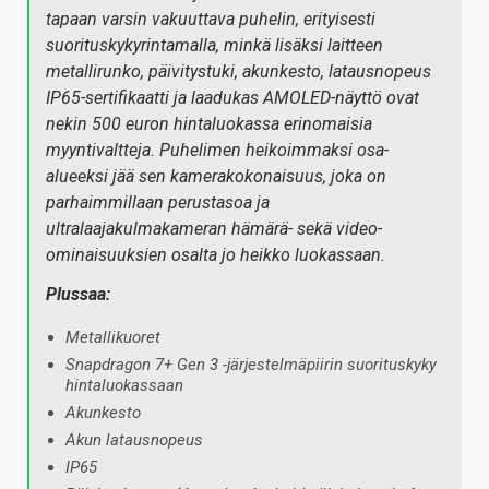
tapaan varsin vakuuttava puhelin, erityisesti
suorituskykyrintamalla, minkä lisäksi laitteen
metallirunko, päivitystuki, akunkesto, latausnopeus
IP65-sertifikaatti ja laadukas AMOLED-näyttö ovat
nekin 500 euron hintaluokassa erinomaisia
myyntivaltteja. Puhelimen heikoimmaksi osa-
alueeksi jää sen kamerakokonaisuus, joka on
parhaimmillaan perustasoa ja
ultralaajakulmakameran hämärä- sekä video-
ominaisuuksien osalta jo heikko luokassaan.
Plussaa:
Metallikuoret
Snapdragon 7+ Gen 3 -järjestelmäpiirin suorituskyky
hintaluokassaan
Akunkesto
Akun latausnopeus
IP65