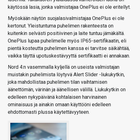
käytössä lasia, jonka valmistajaa OnePlus ei ole eritellyt.
Myöskään näytön suojalasivalmistajaa OnePlus ei ole
kertonut. Yleistuntuma puhelimen rakenteesta on
kuitenkin selvästi positiivinen ja laite tuntuu jämäkältä.
OnePlus lupaa puhelimelle myös IP65-sertifikaatin, eli
pientä kosteutta puhelimen kanssa ei tarvitse säikähtää,
vaikka täyttä upotuskestävyyttä sertifikaatti ei annakaan.
Nord 4:n vasemmalla kyljellä on useista valmistajan
muistakin puhelimista löytyvä Alert Slider -liukukytkin,
joka mahdollistaa puhelimen tilan vaihtamisen
äänettömän, värinän ja äänellisen välillä. Liukukytkin on
edelleen nykypäivänä kohtalaisen harvinainen
ominaisuus ja ainakin omaan käyttööni edelleen
ehdottomasti plussa käytettävyyteen.