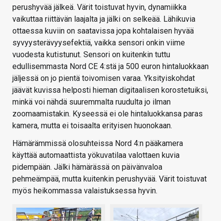
perushyvää jälkeä. Värit toistuvat hyvin, dynamiikka
vaikuttaa riittävän laajalta ja jälki on selkeää. Lähikuvia
ottaessa kuviin on saatavissa jopa kohtalaisen hyvää
syvyysterävyysefektiä, vaikka sensori onkin viime
vuodesta kutistunut. Sensori on kuitenkin tuttu
edullisemmasta Nord CE 4:stä ja 500 euron hintaluokkaan
jäljessä on jo pientä toivomisen varaa. Yksityiskohdat
jäävät kuvissa helposti hieman digitaalisen korostetuiksi,
minkä voi nähdä suuremmalta ruudulta jo ilman
zoomaamistakin. Kyseessä ei ole hintaluokkansa paras
kamera, mutta ei toisaalta erityisen huonokaan.
Hämärämmissä olosuhteissa Nord 4:n pääkamera
käyttää automaattista yökuvatilaa valottaen kuvia
pidempään. Jälki hämärässä on päivänvaloa
pehmeämpää, mutta kuitenkin perushyvää. Värit toistuvat
myös heikommassa valaistuksessa hyvin.