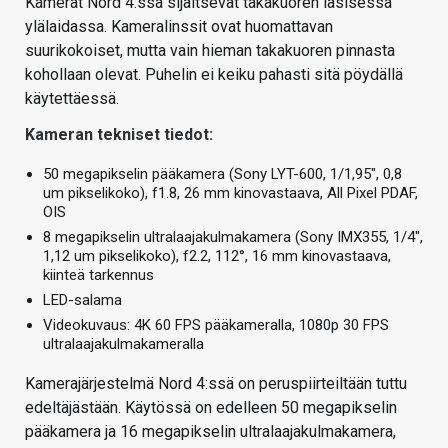
Kamerat Nord 4:ssä sijaitsevat takakuoren lasisessa
ylälaidassa. Kameralinssit ovat huomattavan
suurikokoiset, mutta vain hieman takakuoren pinnasta
kohollaan olevat. Puhelin ei keiku pahasti sitä pöydällä
käytettäessä.
Kameran tekniset tiedot:
50 megapikselin pääkamera (Sony LYT-600, 1/1,95″, 0,8
um pikselikoko), f1.8, 26 mm kinovastaava, All Pixel PDAF,
OIS
8 megapikselin ultralaajakulmakamera (Sony IMX355, 1/4″,
1,12 um pikselikoko), f2.2, 112°, 16 mm kinovastaava,
kiinteä tarkennus
LED-salama
Videokuvaus: 4K 60 FPS pääkameralla, 1080p 30 FPS
ultralaajakulmakameralla
Kamerajärjestelmä Nord 4:ssä on peruspiirteiltään tuttu
edeltäjästään. Käytössä on edelleen 50 megapikselin
pääkamera ja 16 megapikselin ultralaajakulmakamera,