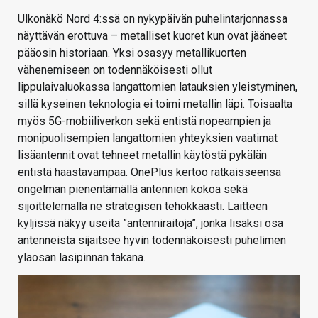
Ulkonäkö Nord 4:ssä on nykypäivän puhelintarjonnassa
näyttävän erottuva – metalliset kuoret kun ovat jääneet
pääosin historiaan. Yksi osasyy metallikuorten
vähenemiseen on todennäköisesti ollut
lippulaivaluokassa langattomien latauksien yleistyminen,
sillä kyseinen teknologia ei toimi metallin läpi. Toisaalta
myös 5G-mobiiliverkon sekä entistä nopeampien ja
monipuolisempien langattomien yhteyksien vaatimat
lisäantennit ovat tehneet metallin käytöstä pykälän
entistä haastavampaa. OnePlus kertoo ratkaisseensa
ongelman pienentämällä antennien kokoa sekä
sijoittelemalla ne strategisen tehokkaasti. Laitteen
kyljissä näkyy useita ”antenniraitoja”, jonka lisäksi osa
antenneista sijaitsee hyvin todennäköisesti puhelimen
yläosan lasipinnan takana.