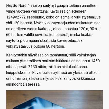
Näyttö Nord 4:ssä on säilynyt pääpiirteiltään ennallaan
viime vuoteen verrattuna. Käytössä on edelleen
1249×2772-resoluutio, koko on sama ja virkistystaajuus
yhä 120 hertsiä. Myös virkistystaajuuden mukautuminen
on edelleen varsin karkeaa, eli se tapahtuu 120:n, 90:n ja
60 hertsin välillä sovelluskohtaisesti, minkä lisäksi
näytöllä pidempään staattista kuvaa pitäessä
virkistystaajuus putoaa 60 hertsiin.
Kehitystäkin näytössä on tapahtunut, sillä valmistajan
mukaan pistemäinen maksimikirkkaus on noussut 1450
nitistä peräti 2150 nitiin, mikä on hintaluokkansa
huippulukemia. Kuvanlaatu näytössä on yleisesti ottaen
erinomainen ja kuva säilyi selkeänä myös kirkkaassa
auringonpaisteessa.