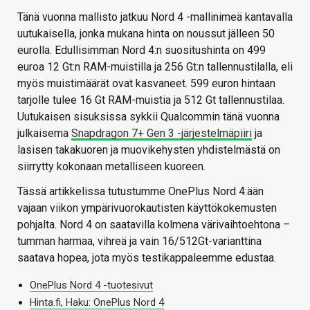
Tänä vuonna mallisto jatkuu Nord 4 -mallinimeä kantavalla
uutukaisella, jonka mukana hinta on noussut jälleen 50
eurolla. Edullisimman Nord 4:n suositushinta on 499
euroa 12 Gt:n RAM-muistilla ja 256 Gt:n tallennustilalla, eli
myös muistimäärät ovat kasvaneet. 599 euron hintaan
tarjolle tulee 16 Gt RAM-muistia ja 512 Gt tallennustilaa.
Uutukaisen sisuksissa sykkii Qualcommin tänä vuonna
julkaisema
Snapdragon 7+ Gen 3 -järjestelmäpiiri
ja
lasisen takakuoren ja muovikehysten yhdistelmästä on
siirrytty kokonaan metalliseen kuoreen.
Tässä artikkelissa tutustumme OnePlus Nord 4:ään
vajaan viikon ympärivuorokautisten käyttökokemusten
pohjalta. Nord 4 on saatavilla kolmena värivaihtoehtona –
tumman harmaa, vihreä ja vain 16/512Gt-varianttina
saatava hopea, jota myös testikappaleemme edustaa.
OnePlus Nord 4 -tuotesivut
Hinta.fi, Haku: OnePlus Nord 4