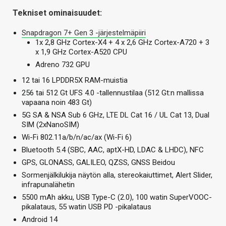
Tekniset ominaisuudet:
Snapdragon 7+ Gen 3 -järjestelmäpiiri
1x 2,8 GHz Cortex-X4 + 4 x 2,6 GHz Cortex-A720 + 3
x 1,9 GHz Cortex-A520 CPU
Adreno 732 GPU
12 tai 16 LPDDR5X RAM-muistia
256 tai 512 Gt UFS 4.0 -tallennustilaa (512 Gt:n mallissa
vapaana noin 483 Gt)
5G SA & NSA Sub 6 GHz, LTE DL Cat 16 / UL Cat 13, Dual
SIM (2xNanoSIM)
Wi-Fi 802.11a/b/n/ac/ax (Wi-Fi 6)
Bluetooth 5.4 (SBC, AAC, aptX-HD, LDAC & LHDC), NFC
GPS, GLONASS, GALILEO, QZSS, GNSS Beidou
Sormenjälkilukija näytön alla, stereokaiuttimet, Alert Slider,
infrapunalähetin
5500 mAh akku, USB Type-C (2.0), 100 watin SuperVOOC-
pikalataus, 55 watin USB PD -pikalataus
Android 14