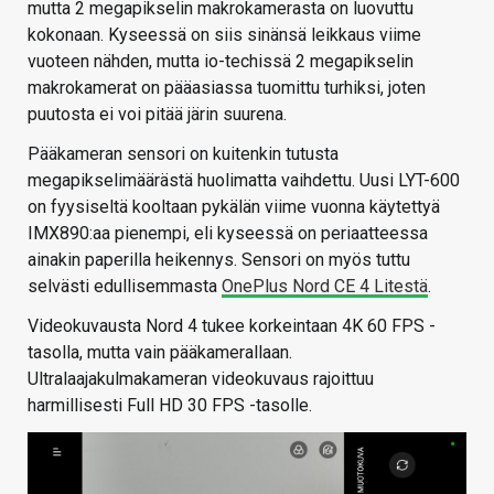
mutta 2 megapikselin makrokamerasta on luovuttu
kokonaan. Kyseessä on siis sinänsä leikkaus viime
vuoteen nähden, mutta io-techissä 2 megapikselin
makrokamerat on pääasiassa tuomittu turhiksi, joten
puutosta ei voi pitää järin suurena.
Pääkameran sensori on kuitenkin tutusta
megapikselimäärästä huolimatta vaihdettu. Uusi LYT-600
on fyysiseltä kooltaan pykälän viime vuonna käytettyä
IMX890:aa pienempi, eli kyseessä on periaatteessa
ainakin paperilla heikennys. Sensori on myös tuttu
selvästi edullisemmasta
OnePlus Nord CE 4 Litestä
.
Videokuvausta Nord 4 tukee korkeintaan 4K 60 FPS -
tasolla, mutta vain pääkamerallaan.
Ultralaajakulmakameran videokuvaus rajoittuu
harmillisesti Full HD 30 FPS -tasolle.