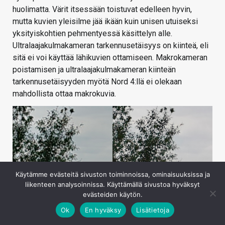
huolimatta. Värit itsessään toistuvat edelleen hyvin,
mutta kuvien yleisilme jää ikään kuin unisen utuiseksi
yksityiskohtien pehmentyessä käsittelyn alle.
Ultralaajakulmakameran tarkennusetäisyys on kiinteä, eli
sitä ei voi käyttää lähikuvien ottamiseen. Makrokameran
poistamisen ja ultralaajakulmakameran kiinteän
tarkennusetäisyyden myötä Nord 4:llä ei olekaan
mahdollista ottaa makrokuvia.
Käytämme evästeitä sivuston toiminnoissa, ominaisuuksissa ja
liikenteen analysoinnissa. Käyttämällä sivustoa hyväksyt
evästeiden käytön.
Ok
En hyväksy
Lisätietoja