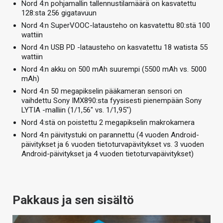
Nord 4:n pohjamallin tallennustilamäärä on kasvatettu
128:sta 256 gigatavuun
Nord 4:n SuperVOOC-latausteho on kasvatettu 80:stä 100
wattiin
Nord 4:n USB PD -latausteho on kasvatettu 18 watista 55
wattiin
Nord 4:n akku on 500 mAh suurempi (5500 mAh vs. 5000
mAh)
Nord 4:n 50 megapikselin pääkameran sensori on
vaihdettu Sony IMX890:sta fyysisesti pienempään Sony
LYTIA -malliin (1/1,56″ vs. 1/1,95″)
Nord 4:stä on poistettu 2 megapikselin makrokamera
Nord 4:n päivitystuki on parannettu (4 vuoden Android-
päivitykset ja 6 vuoden tietoturvapävitykset vs. 3 vuoden
Android-päivitykset ja 4 vuoden tietoturvapäivitykset)
Pakkaus ja sen sisältö