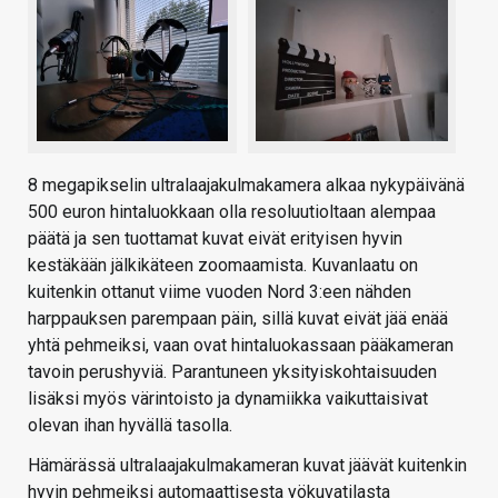
8 megapikselin ultralaajakulmakamera alkaa nykypäivänä
500 euron hintaluokkaan olla resoluutioltaan alempaa
päätä ja sen tuottamat kuvat eivät erityisen hyvin
kestäkään jälkikäteen zoomaamista. Kuvanlaatu on
kuitenkin ottanut viime vuoden Nord 3:een nähden
harppauksen parempaan päin, sillä kuvat eivät jää enää
yhtä pehmeiksi, vaan ovat hintaluokassaan pääkameran
tavoin perushyviä. Parantuneen yksityiskohtaisuuden
lisäksi myös värintoisto ja dynamiikka vaikuttaisivat
olevan ihan hyvällä tasolla.
Hämärässä ultralaajakulmakameran kuvat jäävät kuitenkin
hyvin pehmeiksi automaattisesta yökuvatilasta