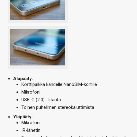
Alapääty:
Korttipaikka kahdelle NanoSIM-kortille
Mikrofoni
USB-C (2.0) -liitäntä
Toinen puhelimen stereokaiuttimista
Yläpääty:
Mikrofoni
IR-lähetin