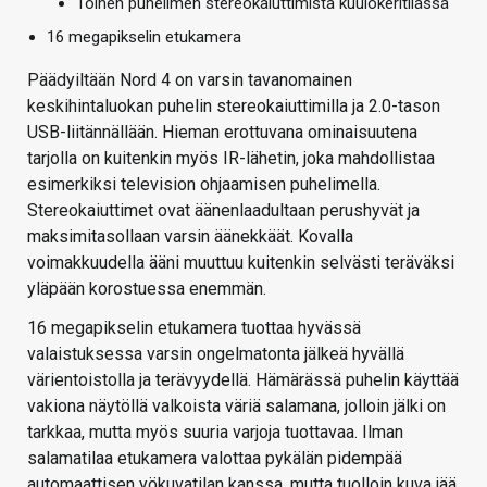
Toinen puhelimen stereokaiuttimista kuulokeritilässä
16 megapikselin etukamera
Päädyiltään Nord 4 on varsin tavanomainen
keskihintaluokan puhelin stereokaiuttimilla ja 2.0-tason
USB-liitännällään. Hieman erottuvana ominaisuutena
tarjolla on kuitenkin myös IR-lähetin, joka mahdollistaa
esimerkiksi television ohjaamisen puhelimella.
Stereokaiuttimet ovat äänenlaadultaan perushyvät ja
maksimitasollaan varsin äänekkäät. Kovalla
voimakkuudella ääni muuttuu kuitenkin selvästi teräväksi
yläpään korostuessa enemmän.
16 megapikselin etukamera tuottaa hyvässä
valaistuksessa varsin ongelmatonta jälkeä hyvällä
värientoistolla ja terävyydellä. Hämärässä puhelin käyttää
vakiona näytöllä valkoista väriä salamana, jolloin jälki on
tarkkaa, mutta myös suuria varjoja tuottavaa. Ilman
salamatilaa etukamera valottaa pykälän pidempää
automaattisen yökuvatilan kanssa, mutta tuolloin kuva jää