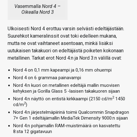
Vasemmalla Nord 4 –
Oikealla Nord 3
Ulkoisesti Nord 4 erottuu varsin selvästi edeltäjästään.
Suurehkot kameralinssit ovat toki edelleen mukana,
mutta ne ovat vaihtaneet asentoaan, minkä lisäksi
uutukaisen takakuori on edeltäjästä poiketen kokonaan
metallinen. Tarkat erot Nord 4:n ja Nord 3:n välillä ovat:
Nord 4 on 0,1 mm kapeampi ja 0,16 mm ohuempi
Nord 4 on 6 grammaa painavampi
Nord 4:n kuori on metallinen edeltäjä mallin muovisen
kehyksen ja Gorilla Glass 5 -lasisen takakuoren sijaan
2
Nord 4:n näyttö on entistä kirkkaampi (2150 cd/m
1450
2
cd/m
)
Nord 4:n järjestelmäpiirinä toimii Qualcommin Snapdragon
7+ Gen 1 edeltäjämallin MediaTek Dimensity 9000:n sijaan
Nord 4:n pohjamallin RAM-muistimäärä on kasvatettu
8:sta 12 gigatavuun