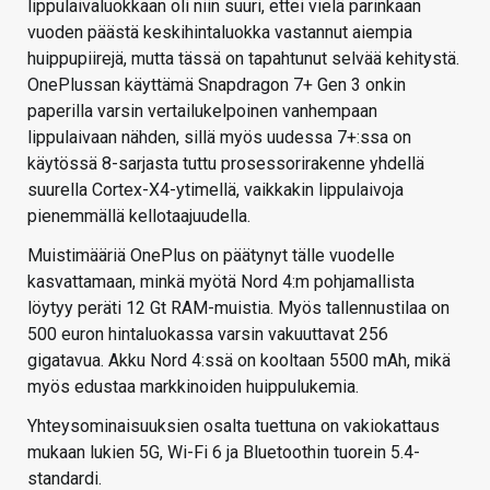
lippulaivaluokkaan oli niin suuri, ettei vielä parinkaan
vuoden päästä keskihintaluokka vastannut aiempia
huippupiirejä, mutta tässä on tapahtunut selvää kehitystä.
OnePlussan käyttämä Snapdragon 7+ Gen 3 onkin
paperilla varsin vertailukelpoinen vanhempaan
lippulaivaan nähden, sillä myös uudessa 7+:ssa on
käytössä 8-sarjasta tuttu prosessorirakenne yhdellä
suurella Cortex-X4-ytimellä, vaikkakin lippulaivoja
pienemmällä kellotaajuudella.
Muistimääriä OnePlus on päätynyt tälle vuodelle
kasvattamaan, minkä myötä Nord 4:m pohjamallista
löytyy peräti 12 Gt RAM-muistia. Myös tallennustilaa on
500 euron hintaluokassa varsin vakuuttavat 256
gigatavua. Akku Nord 4:ssä on kooltaan 5500 mAh, mikä
myös edustaa markkinoiden huippulukemia.
Yhteysominaisuuksien osalta tuettuna on vakiokattaus
mukaan lukien 5G, Wi-Fi 6 ja Bluetoothin tuorein 5.4-
standardi.