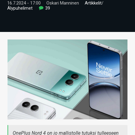
16.7.2024 - 17:00
Oskari Manninen
Artikkelit
/
ARTIKKELIT
Älypuhelimet
39
VIDEOT
TECHBBS
TIETOA
HINTA.FI
KAUPPA
VAIHDA TEEMA
HAKU
OnePlus Nord 4 on jo mallistolle tutuksi tulleeseen