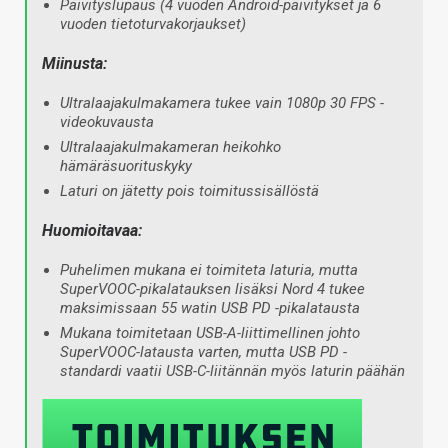
Päivityslupaus (4 vuoden Android-päivitykset ja 6
vuoden tietoturvakorjaukset)
Miinusta:
Ultralaajakulmakamera tukee vain 1080p 30 FPS -
videokuvausta
Ultralaajakulmakameran heikohko
hämäräsuorituskyky
Laturi on jätetty pois toimitussisällöstä
Huomioitavaa:
Puhelimen mukana ei toimiteta laturia, mutta
SuperVOOC-pikalatauksen lisäksi Nord 4 tukee
maksimissaan 55 watin USB PD -pikalatausta
Mukana toimitetaan USB-A-liittimellinen johto
SuperVOOC-latausta varten, mutta USB PD -
standardi vaatii USB-C-liitännän myös laturin päähän