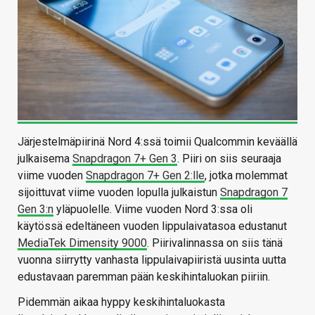
Järjestelmäpiirinä Nord 4:ssä toimii Qualcommin keväällä
julkaisema
Snapdragon 7+ Gen 3
. Piiri on siis seuraaja
viime vuoden
Snapdragon 7+ Gen 2:lle
, jotka molemmat
sijoittuvat viime vuoden lopulla julkaistun
Snapdragon 7
Gen 3:n
yläpuolelle. Viime vuoden Nord 3:ssa oli
käytössä edeltäneen vuoden lippulaivatasoa edustanut
MediaTek Dimensity 9000
. Piirivalinnassa on siis tänä
vuonna siirrytty vanhasta lippulaivapiiristä uusinta uutta
edustavaan paremman pään keskihintaluokan piiriin.
Pidemmän aikaa hyppy keskihintaluokasta