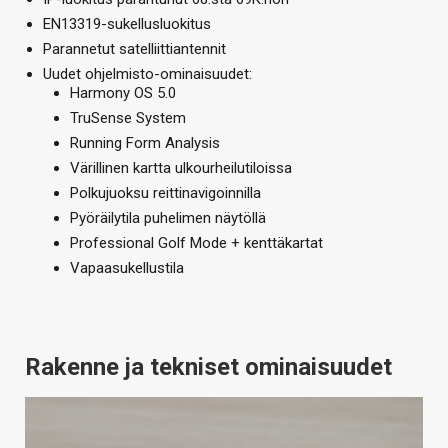
EN13319-sukellusluokitus
Parannetut satelliittiantennit
Uudet ohjelmisto-ominaisuudet:
Harmony OS 5.0
TruSense System
Running Form Analysis
Värillinen kartta ulkourheilutiloissa
Polkujuoksu reittinavigoinnilla
Pyöräilytila puhelimen näytöllä
Professional Golf Mode + kenttäkartat
Vapaasukellustila
Rakenne ja tekniset ominaisuudet