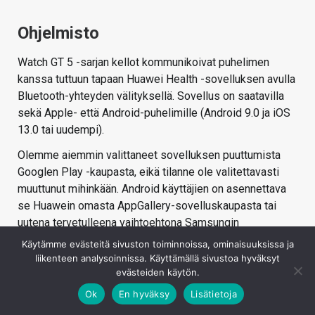
Ohjelmisto
Watch GT 5 -sarjan kellot kommunikoivat puhelimen
kanssa tuttuun tapaan Huawei Health -sovelluksen avulla
Bluetooth-yhteyden välityksellä. Sovellus on saatavilla
sekä Apple- että Android-puhelimille (Android 9.0 ja iOS
13.0 tai uudempi).
Olemme aiemmin valittaneet sovelluksen puuttumista
Googlen Play -kaupasta, eikä tilanne ole valitettavasti
muuttunut mihinkään. Android käyttäjien on asennettava
se Huawein omasta AppGallery-sovelluskaupasta tai
uutena tervetulleena vaihtoehtona Samsungin
sovelluskaupasta. Samsungin ollessa markkinajohtaja
Käytämme evästeitä sivuston toiminnoissa, ominaisuuksissa ja
Suomessa tämä mahdollisuus helpottaa kellon
liikenteen analysoinnissa. Käyttämällä sivustoa hyväksyt
käyttöönottoa monilla käyttäjillä ja mahdollistaa sen
evästeiden käytön.
myös niissä työpuhelimissa, jossa sovellusten
Ok
En hyväksy
Lisätietoja
asentaminen ulkopuolisista lähteistä on estettynä.