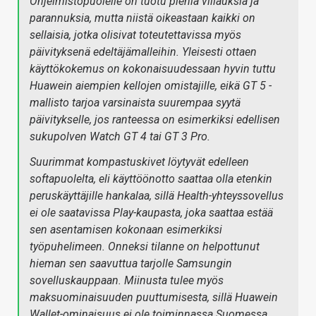
Ohjelmistopuolelle on tuotu pieniä viilauksia ja
parannuksia, mutta niistä oikeastaan kaikki on
sellaisia, jotka olisivat toteutettavissa myös
päivityksenä edeltäjämalleihin. Yleisesti ottaen
käyttökokemus on kokonaisuudessaan hyvin tuttu
Huawein aiempien kellojen omistajille, eikä GT 5 -
mallisto tarjoa varsinaista suurempaa syytä
päivitykselle, jos ranteessa on esimerkiksi edellisen
sukupolven Watch GT 4 tai GT 3 Pro.
Suurimmat kompastuskivet löytyvät edelleen
softapuolelta, eli käyttöönotto saattaa olla etenkin
peruskäyttäjille hankalaa, sillä Health-yhteyssovellus
ei ole saatavissa Play-kaupasta, joka saattaa estää
sen asentamisen kokonaan esimerkiksi
työpuhelimeen. Onneksi tilanne on helpottunut
hieman sen saavuttua tarjolle Samsungin
sovelluskauppaan. Miinusta tulee myös
maksuominaisuuden puuttumisesta, sillä Huawein
Wallet-ominaisuus ei ole toiminnassa Suomessa.