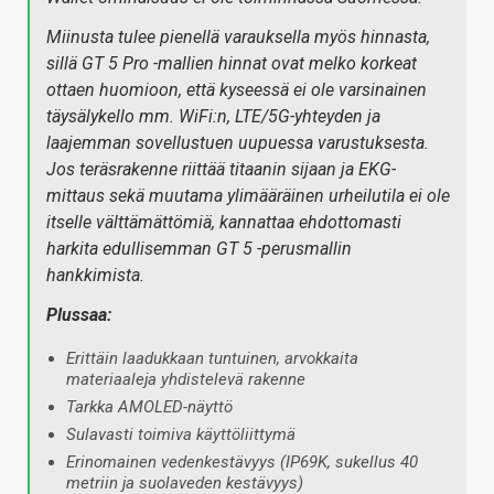
Miinusta tulee pienellä varauksella myös hinnasta,
sillä GT 5 Pro -mallien hinnat ovat melko korkeat
ottaen huomioon, että kyseessä ei ole varsinainen
täysälykello mm. WiFi:n, LTE/5G-yhteyden ja
laajemman sovellustuen uupuessa varustuksesta.
Jos teräsrakenne riittää titaanin sijaan ja EKG-
mittaus sekä muutama ylimääräinen urheilutila ei ole
itselle välttämättömiä, kannattaa ehdottomasti
harkita edullisemman GT 5 -perusmallin
hankkimista.
Plussaa:
Erittäin laadukkaan tuntuinen, arvokkaita
materiaaleja yhdistelevä rakenne
Tarkka AMOLED-näyttö
Sulavasti toimiva käyttöliittymä
Erinomainen vedenkestävyys (IP69K, sukellus 40
metriin ja suolaveden kestävyys)