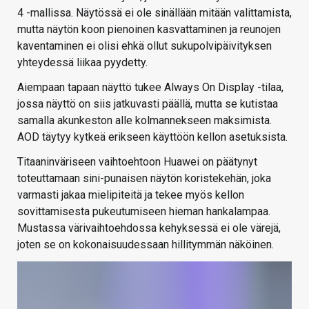
4 -mallissa. Näytössä ei ole sinällään mitään valittamista,
mutta näytön koon pienoinen kasvattaminen ja reunojen
kaventaminen ei olisi ehkä ollut sukupolvipäivityksen
yhteydessä liikaa pyydetty.
Aiempaan tapaan näyttö tukee Always On Display -tilaa,
jossa näyttö on siis jatkuvasti päällä, mutta se kutistaa
samalla akunkeston alle kolmannekseen maksimista.
AOD täytyy kytkeä erikseen käyttöön kellon asetuksista.
Titaaninväriseen vaihtoehtoon Huawei on päätynyt
toteuttamaan sini-punaisen näytön koristekehän, joka
varmasti jakaa mielipiteitä ja tekee myös kellon
sovittamisesta pukeutumiseen hieman hankalampaa.
Mustassa värivaihtoehdossa kehyksessä ei ole värejä,
joten se on kokonaisuudessaan hillitymmän näköinen.