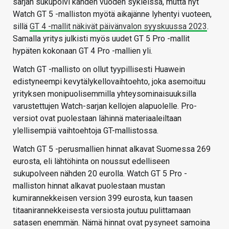
sarjan sukupolvi kahden vuoden sykleissä, mutta nyt
Watch GT 5 -malliston myötä aikajänne lyhentyi vuoteen,
sillä
GT 4 -mallit näkivät päivänvalon syyskuussa 2023
.
Samalla yritys julkisti myös uudet GT 5 Pro -mallit
hypäten kokonaan GT 4 Pro -mallien yli.
Watch GT -mallisto on ollut tyypillisesti Huawein
edistyneempi kevytälykellovaihtoehto, joka asemoituu
yrityksen monipuolisemmilla yhteysominaisuuksilla
varustettujen Watch-sarjan kellojen alapuolelle. Pro-
versiot ovat puolestaan lähinnä materiaaleiltaan
ylellisempiä vaihtoehtoja GT-mallistossa.
Watch GT 5 -perusmallien hinnat alkavat Suomessa 269
eurosta, eli lähtöhinta on noussut edelliseen
sukupolveen nähden 20 eurolla. Watch GT 5 Pro -
malliston hinnat alkavat puolestaan mustan
kumirannekkeisen version 399 eurosta, kun taasen
titaanirannekkeisesta versiosta joutuu pulittamaan
satasen enemmän. Nämä hinnat ovat pysyneet samoina