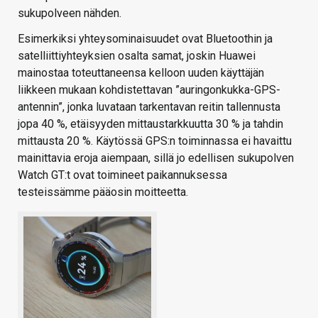
sukupolveen nähden.
Esimerkiksi yhteysominaisuudet ovat Bluetoothin ja
satelliittiyhteyksien osalta samat, joskin Huawei
mainostaa toteuttaneensa kelloon uuden käyttäjän
liikkeen mukaan kohdistettavan ”auringonkukka-GPS-
antennin”, jonka luvataan tarkentavan reitin tallennusta
jopa 40 %, etäisyyden mittaustarkkuutta 30 % ja tahdin
mittausta 20 %. Käytössä GPS:n toiminnassa ei havaittu
mainittavia eroja aiempaan, sillä jo edellisen sukupolven
Watch GT:t ovat toimineet paikannuksessa
testeissämme pääosin moitteetta.