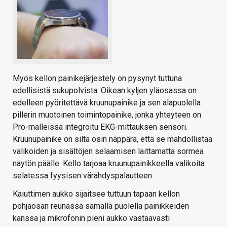
Myös kellon painikejärjestely on pysynyt tuttuna
edellisistä sukupolvista. Oikean kyljen yläosassa on
edelleen pyöritettävä kruunupainike ja sen alapuolella
pillerin muotoinen toimintopainike, jonka yhteyteen on
Pro-malleissa integroitu EKG-mittauksen sensori.
Kruunupainike on siltä osin näppärä, että se mahdollistaa
valikoiden ja sisältöjen selaamisen laittamatta sormea
näytön päälle. Kello tarjoaa kruunupainikkeella valikoita
selatessa fyysisen värähdyspalautteen.
Kaiuttimen aukko sijaitsee tuttuun tapaan kellon
pohjaosan reunassa samalla puolella painikkeiden
kanssa ja mikrofonin pieni aukko vastaavasti