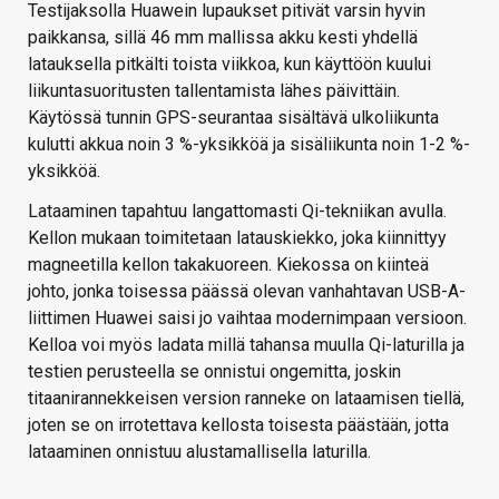
Testijaksolla Huawein lupaukset pitivät varsin hyvin
paikkansa, sillä 46 mm mallissa akku kesti yhdellä
latauksella pitkälti toista viikkoa, kun käyttöön kuului
liikuntasuoritusten tallentamista lähes päivittäin.
Käytössä tunnin GPS-seurantaa sisältävä ulkoliikunta
kulutti akkua noin 3 %-yksikköä ja sisäliikunta noin 1-2 %-
yksikköä.
Lataaminen tapahtuu langattomasti Qi-tekniikan avulla.
Kellon mukaan toimitetaan latauskiekko, joka kiinnittyy
magneetilla kellon takakuoreen. Kiekossa on kiinteä
johto, jonka toisessa päässä olevan vanhahtavan USB-A-
liittimen Huawei saisi jo vaihtaa modernimpaan versioon.
Kelloa voi myös ladata millä tahansa muulla Qi-laturilla ja
testien perusteella se onnistui ongemitta, joskin
titaanirannekkeisen version ranneke on lataamisen tiellä,
joten se on irrotettava kellosta toisesta päästään, jotta
lataaminen onnistuu alustamallisella laturilla.