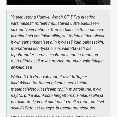
Yhteenvetona Huawei Watch GT 5 Pro ei tarjoa
varsinaisesti mitään mullistavaa uutta edelliseen
sukupolveen nähden. Kun vertailee laitteen plussia
ja miinuksia edeltäjämalliin, voi todeta niiden olevan
hyvin samankaltaiset niin hyvässä kuin pahassakin.
Merkittävää kehitystä ei siis valitettavasti ole
tapahtunut – sama seisahtuneisuuden trendi on
ollut nähtävissä myös monen muunkin valmistajan
älykelloissa.
Watch GT 5 Pron vahvuudet ovat tuttuja –
laadukkaan tuntuinen rakenne arvokkaista
materiaaleista klassiseen tyyliin muotoiltuna, hyvä
näyttö, pitkä akunkesto langattomalla latauksella ja
peruskuntoilijan näkökulmasta melko monipuoliset
selkeäkäyttöiset terveys- ja treeniominaisuudet.