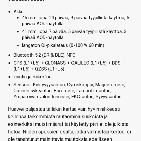
Akku:
46 mm: jopa 14 päivää, 9 päivää tyypillistä käyttöä, 5
päivää AOD-näytöllä
41 mm: jopa 7 päivää, 5 päivää tyypillistä käyttöä, 3
päivää AOD-näytöllä
langaton Qi-pikalataus (0-100 % 60 min)
Bluetooth 5.2 (BR & BLE), NFC
GPS (L1+L5) + GLONASS + GALILEO (L1+L5) + BDS
(L1+L5) + QZSS (L1+L5)
kaiutin ja mikrofoni
Sensorit: Kiihtyvyysanturi, Gyroskooppi, Magnetometri,
Optinen sykeanturi, Barometri, Lämpötila-anturi,
Ympäröivän valon tunnistin, EKG-anturi, Syvyysanturi
Huawei paljastaa tälläkin kertaa vain hyvin nihkeästi
kellonsa tarkemmista rautaominaisuuksista ja
esimerkiksi muistimäärät tai käytetty piiri ei ole julkista
tietoa. Niiden speksien osalta, jotka valmistaja kertoo, ei
ole tapahtunut mainittavia muutoksia edelliseen