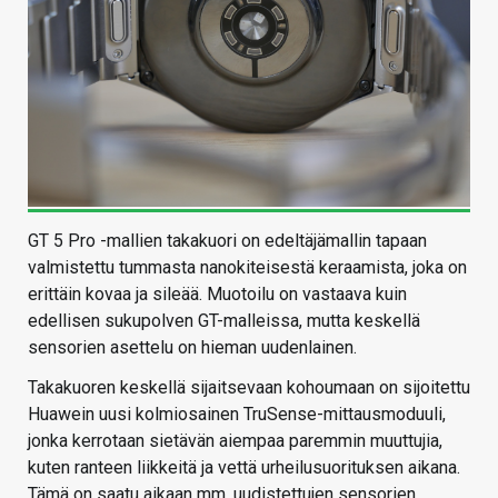
GT 5 Pro -mallien takakuori on edeltäjämallin tapaan
valmistettu tummasta nanokiteisestä keraamista, joka on
erittäin kovaa ja sileää. Muotoilu on vastaava kuin
edellisen sukupolven GT-malleissa, mutta keskellä
sensorien asettelu on hieman uudenlainen.
Takakuoren keskellä sijaitsevaan kohoumaan on sijoitettu
Huawein uusi kolmiosainen TruSense-mittausmoduuli,
jonka kerrotaan sietävän aiempaa paremmin muuttujia,
kuten ranteen liikkeitä ja vettä urheilusuorituksen aikana.
Tämä on saatu aikaan mm. uudistettujen sensorien