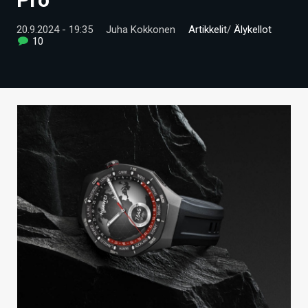
ARTIKKELIT
20.9.2024 - 19:35
Juha Kokkonen
Artikkelit
/
Älykellot
10
VIDEOT
TECHBBS
TIETOA
HINTA.FI
KAUPPA
VAIHDA TEEMA
HAKU