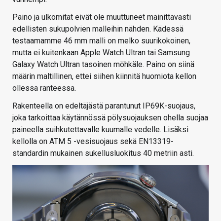
Paino ja ulkomitat eivät ole muuttuneet mainittavasti
edellisten sukupolvien malleihin nähden. Kädessä
testaamamme 46 mm malli on melko suurikokoinen,
mutta ei kuitenkaan Apple Watch Ultran tai Samsung
Galaxy Watch Ultran tasoinen möhkäle. Paino on siinä
määrin maltillinen, ettei siihen kiinnitä huomiota kellon
ollessa ranteessa.
Rakenteella on edeltäjästä parantunut IP69K-suojaus,
joka tarkoittaa käytännössä pölysuojauksen ohella suojaa
paineella suihkutettavalle kuumalle vedelle. Lisäksi
kellolla on ATM 5 -vesisuojaus sekä EN13319-
standardin mukainen sukellusluokitus 40 metriin asti.