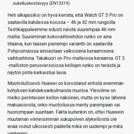
sukelluskestävyys (EN13319)
Heti alkajaisiksi on hyvä kerrata, että Watch GT 5 Pro on
saatavilla kahdessa koossa – 46 ja 42 mm rungoilla.
Testikappaleemme edusti näistä suurempaa 46 mm
mallia. Suuremman kokovaihtoehdon runko on aina
titaania, kun taasen pienempi variantti on saatavilla
Pohjoismaissa ainoastaan valkoisena keraamisena
vaihtoehtona. Takakuori on Pro-malleissa keraamia. GT 5
-malliston perusversioissa kellojen runko on terästä ja
näytön pinta karkaistua lasia.
Muotoilullisesti Huawei on korostanut entistä enemmän
kehyksen kahdeksankulmaista muotoa. Yleisilme on
melko perinteisen kellon näköinen, mutta on kyse lähinnä
makuasioista, onko muotoilussa menty parempaan vai
huonompaan suuntaan. Fakta kuitenkin on, ettei Huawein
muutaman viimeisimmän sukupolven älykelloista ole
enää voinut ulkoisesti päätellä mikä on uudempi ja mikä
vanhempi.