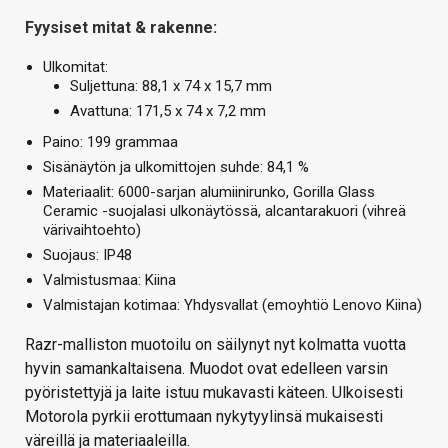
Fyysiset mitat & rakenne:
Ulkomitat:
Suljettuna: 88,1 x 74 x 15,7 mm
Avattuna: 171,5 x 74 x 7,2 mm
Paino: 199 grammaa
Sisänäytön ja ulkomittojen suhde: 84,1 %
Materiaalit: 6000-sarjan alumiinirunko, Gorilla Glass
Ceramic -suojalasi ulkonäytössä, alcantarakuori (vihreä
värivaihtoehto)
Suojaus: IP48
Valmistusmaa: Kiina
Valmistajan kotimaa: Yhdysvallat (emoyhtiö Lenovo Kiina)
Razr-malliston muotoilu on säilynyt nyt kolmatta vuotta
hyvin samankaltaisena. Muodot ovat edelleen varsin
pyöristettyjä ja laite istuu mukavasti käteen. Ulkoisesti
Motorola pyrkii erottumaan nykytyylinsä mukaisesti
väreillä ja materiaaleilla.