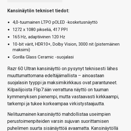
Kansinäytön tekniset tiedot:
4,0-tuumainen LTPO pOLED -kosketusnäyttö
1272 x 1080 pikseliä, 417 PPI
165 Hz, adaptiivinen 120 Hz
10-bit värit, HDR10+, Dolby Vision, 3000 nit (pistemäinen
maksimi)
Gorilla Glass Ceramic -suojalasi
Razr 60 Ultran kansinäyttö on pysynyt teknisesti lähes
muuttumattomana edeltäjämallista – ainoastaan
suojalasin tyyppi ja maksimikirkkaus ovat parantuneet.
Kilpailijoista Flip7:ään verrattuna näyttö on tuuman
kymmenyksen pienempi, mutta vastaavasti kirkkaampi,
tarkempi ja tukee korkeampaa virkistystaajuutta.
Nelituumainen kansinäyttö mahdollistaa useimpien
perustoimenpiteiden varsin sujuvan suorittamisen
puhelimen suurta sisänäyttöä avaamatta. Kansinäytöllä