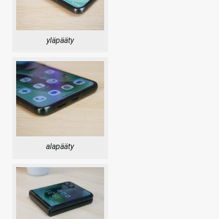
yläpääty
alapääty