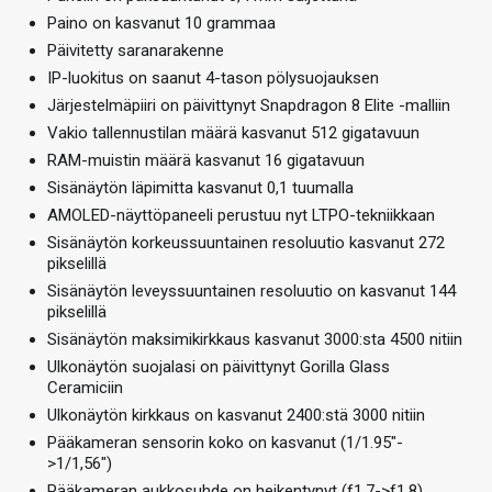
Paino on kasvanut 10 grammaa
Päivitetty saranarakenne
IP-luokitus on saanut 4-tason pölysuojauksen
Järjestelmäpiiri on päivittynyt Snapdragon 8 Elite -malliin
Vakio tallennustilan määrä kasvanut 512 gigatavuun
RAM-muistin määrä kasvanut 16 gigatavuun
Sisänäytön läpimitta kasvanut 0,1 tuumalla
AMOLED-näyttöpaneeli perustuu nyt LTPO-tekniikkaan
Sisänäytön korkeussuuntainen resoluutio kasvanut 272
pikselillä
Sisänäytön leveyssuuntainen resoluutio on kasvanut 144
pikselillä
Sisänäytön maksimikirkkaus kasvanut 3000:sta 4500 nitiin
Ulkonäytön suojalasi on päivittynyt Gorilla Glass
Ceramiciin
Ulkonäytön kirkkaus on kasvanut 2400:stä 3000 nitiin
Pääkameran sensorin koko on kasvanut (1/1.95″-
>1/1,56″)
Pääkameran aukkosuhde on heikentynyt (f1.7->f1.8)