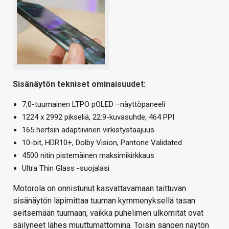
Sisänäytön tekniset ominaisuudet:
7,0-tuumainen LTPO pOLED –näyttöpaneeli
1224 x 2992 pikseliä, 22:9-kuvasuhde, 464 PPI
165 hertsin adaptiivinen virkistystaajuus
10-bit, HDR10+, Dolby Vision, Pantone Validated
4500 nitin pistemäinen maksimikirkkaus
Ultra Thin Glass -suojalasi
Motorola on onnistunut kasvattavamaan taittuvan
sisänäytön läpimittaa tuuman kymmenyksellä tasan
seitsemään tuumaan, vaikka puhelimen ulkomitat ovat
säilyneet lähes muuttumattomina. Toisin sanoen näytön