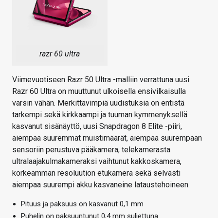
razr 60 ultra
Viimevuotiseen Razr 50 Ultra -malliin verrattuna uusi
Razr 60 Ultra on muuttunut ulkoisella ensivilkaisulla
varsin vähän. Merkittävimpiä uudistuksia on entistä
tarkempi sekä kirkkaampi ja tuuman kymmenyksellä
kasvanut sisänäyttö, uusi Snapdragon 8 Elite -piiri,
aiempaa suuremmat muistimäärät, aiempaa suurempaan
sensoriin perustuva pääkamera, telekamerasta
ultralaajakulmakameraksi vaihtunut kakkoskamera,
korkeamman resoluution etukamera sekä selvästi
aiempaa suurempi akku kasvaneine lataustehoineen.
Pituus ja paksuus on kasvanut 0,1 mm
Puhelin on paksuuntunut 0,4 mm suljettuna