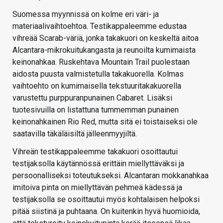
Suomessa myynnissä on kolme eri väri- ja
materiaalivaihtoehtoa. Testikappaleemme edustaa
vihreää Scarab-väriä, jonka takakuori on keskeltä aitoa
Alcantara-mikrokuitukangasta ja reunoilta kumimaista
keinonahkaa. Ruskehtava Mountain Trail puolestaan
aidosta puusta valmistetulla takakuorella. Kolmas
vaihtoehto on kumimaisella tekstuuritakakuorella
varustettu purppuranpunainen Cabaret. Lisäksi
tuotesivuilla on listattuna tummemman punainen
keinonahkainen Rio Red, mutta sitä ei toistaiseksi ole
saatavilla täkäläisiltä jälleenmyyjiltä.
Vihreän testikappaleemme takakuori osoittautui
testijaksolla käytännössä erittäin miellyttäväksi ja
persoonalliseksi toteutukseksi. Alcantaran mokkanahkaa
imitoiva pinta on miellyttävän pehmeä kädessä ja
testijaksolla se osoittautui myös kohtalaisen helpoksi
pitää siistinä ja puhtaana. On kuitenkin hyvä huomioida,