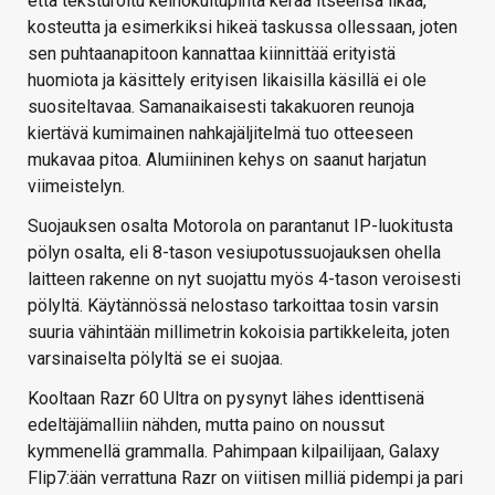
että teksturoitu keinokuitupinta kerää itseensä likaa,
kosteutta ja esimerkiksi hikeä taskussa ollessaan, joten
sen puhtaanapitoon kannattaa kiinnittää erityistä
huomiota ja käsittely erityisen likaisilla käsillä ei ole
suositeltavaa. Samanaikaisesti takakuoren reunoja
kiertävä kumimainen nahkajäljitelmä tuo otteeseen
mukavaa pitoa. Alumiininen kehys on saanut harjatun
viimeistelyn.
Suojauksen osalta Motorola on parantanut IP-luokitusta
pölyn osalta, eli 8-tason vesiupotussuojauksen ohella
laitteen rakenne on nyt suojattu myös 4-tason veroisesti
pölyltä. Käytännössä nelostaso tarkoittaa tosin varsin
suuria vähintään millimetrin kokoisia partikkeleita, joten
varsinaiselta pölyltä se ei suojaa.
Kooltaan Razr 60 Ultra on pysynyt lähes identtisenä
edeltäjämalliin nähden, mutta paino on noussut
kymmenellä grammalla. Pahimpaan kilpailijaan, Galaxy
Flip7:ään verrattuna Razr on viitisen milliä pidempi ja pari