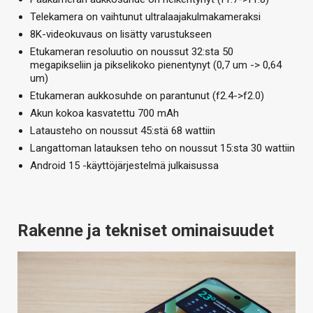
Telekamera on vaihtunut ultralaajakulmakameraksi
8K-videokuvaus on lisätty varustukseen
Etukameran resoluutio on noussut 32:sta 50
megapikseliin ja pikselikoko pienentynyt (0,7 um -> 0,64
um)
Etukameran aukkosuhde on parantunut (f2.4->f2.0)
Akun kokoa kasvatettu 700 mAh
Latausteho on noussut 45:stä 68 wattiin
Langattoman latauksen teho on noussut 15:sta 30 wattiin
Android 15 -käyttöjärjestelmä julkaisussa
Rakenne ja tekniset ominaisuudet