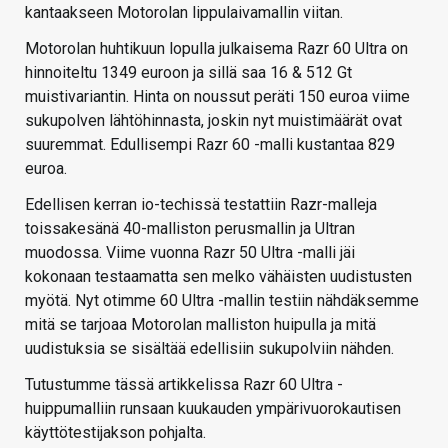
kantaakseen Motorolan lippulaivamallin viitan.
Motorolan huhtikuun lopulla julkaisema Razr 60 Ultra on
hinnoiteltu 1349 euroon ja sillä saa 16 & 512 Gt
muistivariantin. Hinta on noussut peräti 150 euroa viime
sukupolven lähtöhinnasta, joskin nyt muistimäärät ovat
suuremmat. Edullisempi Razr 60 -malli kustantaa 829
euroa.
Edellisen kerran io-techissä testattiin Razr-malleja
toissakesänä 40-malliston perusmallin ja Ultran
muodossa. Viime vuonna Razr 50 Ultra -malli jäi
kokonaan testaamatta sen melko vähäisten uudistusten
myötä. Nyt otimme 60 Ultra -mallin testiin nähdäksemme
mitä se tarjoaa Motorolan malliston huipulla ja mitä
uudistuksia se sisältää edellisiin sukupolviin nähden.
Tutustumme tässä artikkelissa Razr 60 Ultra -
huippumalliin runsaan kuukauden ympärivuorokautisen
käyttötestijakson pohjalta.