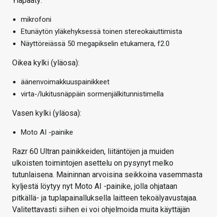
Yläpääty:
mikrofoni
Etunäytön yläkehyksessä toinen stereokaiuttimista
Näyttöreiässä 50 megapikselin etukamera, f2.0
Oikea kylki (yläosa):
äänenvoimakkuuspainikkeet
virta-/lukitusnäppäin sormenjälkitunnistimella
Vasen kylki (yläosa):
Moto AI -painike
Razr 60 Ultran painikkeiden, liitäntöjen ja muiden
ulkoisten toimintojen asettelu on pysynyt melko
tutunlaisena. Maininnan arvoisina seikkoina vasemmasta
kyljestä löytyy nyt Moto AI -painike, jolla ohjataan
pitkällä- ja tuplapainalluksella laitteen tekoälyavustajaa.
Valitettavasti siihen ei voi ohjelmoida muita käyttäjän