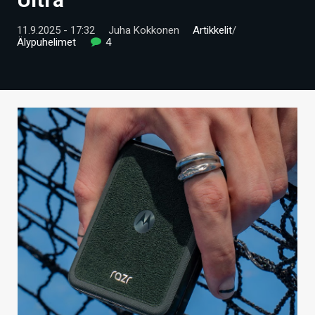
ARTIKKELIT
11.9.2025 - 17:32
Juha Kokkonen
Artikkelit
/
Älypuhelimet
4
VIDEOT
TECHBBS
TIETOA
HINTA.FI
KAUPPA
VAIHDA TEEMA
HAKU