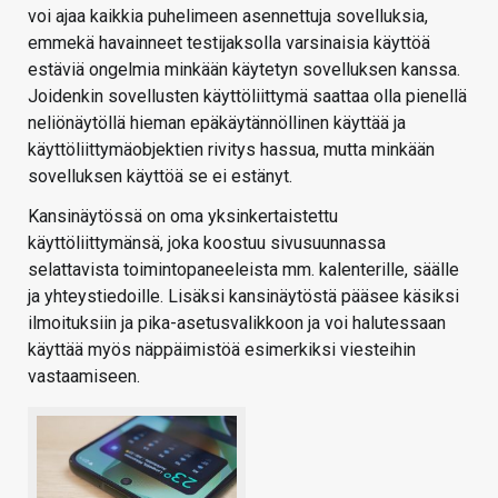
voi ajaa kaikkia puhelimeen asennettuja sovelluksia,
emmekä havainneet testijaksolla varsinaisia käyttöä
estäviä ongelmia minkään käytetyn sovelluksen kanssa.
Joidenkin sovellusten käyttöliittymä saattaa olla pienellä
neliönäytöllä hieman epäkäytännöllinen käyttää ja
käyttöliittymäobjektien rivitys hassua, mutta minkään
sovelluksen käyttöä se ei estänyt.
Kansinäytössä on oma yksinkertaistettu
käyttöliittymänsä, joka koostuu sivusuunnassa
selattavista toimintopaneeleista mm. kalenterille, säälle
ja yhteystiedoille. Lisäksi kansinäytöstä pääsee käsiksi
ilmoituksiin ja pika-asetusvalikkoon ja voi halutessaan
käyttää myös näppäimistöä esimerkiksi viesteihin
vastaamiseen.