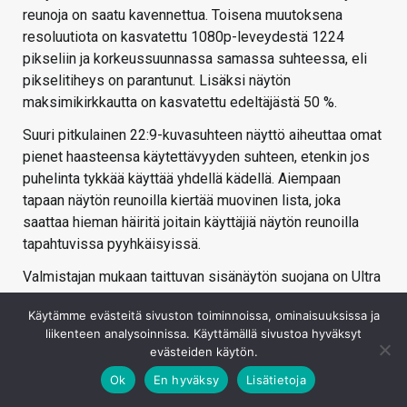
reunoja on saatu kavennettua. Toisena muutoksena
resoluutiota on kasvatettu 1080p-leveydestä 1224
pikseliin ja korkeussuunnassa samassa suhteessa, eli
pikselitiheys on parantunut. Lisäksi näytön
maksimikirkkautta on kasvatettu edeltäjästä 50 %.
Suuri pitkulainen 22:9-kuvasuhteen näyttö aiheuttaa omat
pienet haasteensa käytettävyyden suhteen, etenkin jos
puhelinta tykkää käyttää yhdellä kädellä. Aiempaan
tapaan näytön reunoilla kiertää muovinen lista, joka
saattaa hieman häiritä joitain käyttäjiä näytön reunoilla
tapahtuvissa pyyhkäisyissä.
Valmistajan mukaan taittuvan sisänäytön suojana on Ultra
Thin Glass -suojalasi ja näyttö on 30 % aiempaa sileämpi
Käytämme evästeitä sivuston toiminnoissa, ominaisuuksissa ja
saranan kohdalta. Edellisten sukupolvien tapaan
liikenteen analysoinnissa. Käyttämällä sivustoa hyväksyt
näyttöpaneelin pinnassa on kalvomainen suojakerros,
evästeiden käytön.
jonka reunat erottuvat näytön laidoilla. Tätä suojaa ei ole
Ok
En hyväksy
Lisätietoja
tarkoitettu irrotettavaksi, josta ilmoitetaan myös uutena