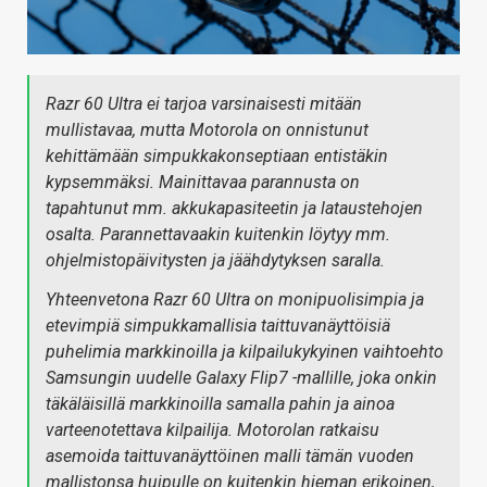
Razr 60 Ultra ei tarjoa varsinaisesti mitään
mullistavaa, mutta Motorola on onnistunut
kehittämään simpukkakonseptiaan entistäkin
kypsemmäksi. Mainittavaa parannusta on
tapahtunut mm. akkukapasiteetin ja lataustehojen
osalta. Parannettavaakin kuitenkin löytyy mm.
ohjelmistopäivitysten ja jäähdytyksen saralla.
Yhteenvetona Razr 60 Ultra on monipuolisimpia ja
etevimpiä simpukkamallisia taittuvanäyttöisiä
puhelimia markkinoilla ja kilpailukykyinen vaihtoehto
Samsungin uudelle Galaxy Flip7 -mallille, joka onkin
täkäläisillä markkinoilla samalla pahin ja ainoa
varteenotettava kilpailija. Motorolan ratkaisu
asemoida taittuvanäyttöinen malli tämän vuoden
mallistonsa huipulle on kuitenkin hieman erikoinen,