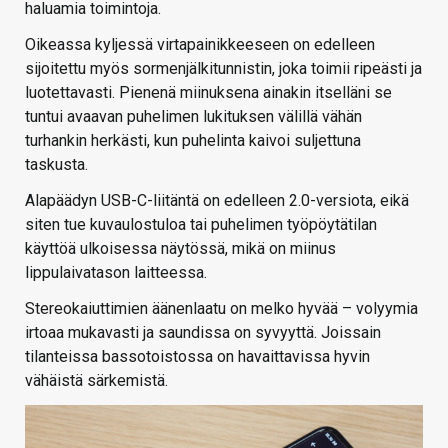
haluamia toimintoja.
Oikeassa kyljessä virtapainikkeeseen on edelleen
sijoitettu myös sormenjälkitunnistin, joka toimii ripeästi ja
luotettavasti. Pienenä miinuksena ainakin itselläni se
tuntui avaavan puhelimen lukituksen välillä vähän
turhankin herkästi, kun puhelinta kaivoi suljettuna
taskusta.
Alapäädyn USB-C-liitäntä on edelleen 2.0-versiota, eikä
siten tue kuvaulostuloa tai puhelimen työpöytätilan
käyttöä ulkoisessa näytössä, mikä on miinus
lippulaivatason laitteessa.
Stereokaiuttimien äänenlaatu on melko hyvää – volyymia
irtoaa mukavasti ja saundissa on syvyyttä. Joissain
tilanteissa bassotoistossa on havaittavissa hyvin
vähäistä särkemistä.