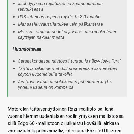
Jäähdytyksen rajoitukset ja kuumeneminen
rasituksessa
USB-liitännän nopeus rajoitettu 2.0-tasolle
Manuaalikuvaustila tukee vain pääkameraa
Moto AI -ominaisuudet vajavaiset suomenkielisen
käyttäjän näkökulmasta
Huomioitavaa
Saranakohdassa näytössä tuntuu ja näkyy loiva ”ura”
Taittuva rakenne mahdollistaa etenkin kameroiden
käytön uudenlaisilla tavoilla
Avattuna varsin suurikokoisen puhelimen käyttö
yhdellä kädellä on kömpelöä
Motorolan taittuvanäyttöinen Razr-mallisto sai tänä
vuonna hieman uudenlaisen roolin yrityksen mallistossa,
sillä Edge 60 -mallistoon ei julkaistu keväällä lainkaan
varsinaista lippulaivamallia, joten uusi Razr 60 Ultra sai