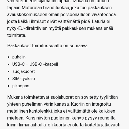
varustetut edeltäjämallin tapaan. Mukana on tuttuun
tapaan Motorolan brändituoksu, joka tuo pakkauksen
avauskokemukseen oman persoonallisen vivahteensa,
josta kaikki ihmiset eivät välttämättä pidä. Laturia ei
nyky-EU-direktiivien myötä pakkauksen mukana enää
toimiteta.
Pakkaukset toimitussisältö on seuraava:
puhelin
USB-C – USB-C -kaapeli
suojakuoret
SIM-työkalu
pikaopas
Mukana toimitettavat suojakuoret on sovitetty tyyliltään
yhteen puhelimen värin kanssa. Kuoriin on integroitu
metallinen kantolenkki, joka ei välttämättä ole kaikkien
mieleen. Kansinäytön puoleinen kehys pysyy reunoilta
kiinni liimanauhoilla, eli kuorta ei ole tarkoitettu jatkuvasti