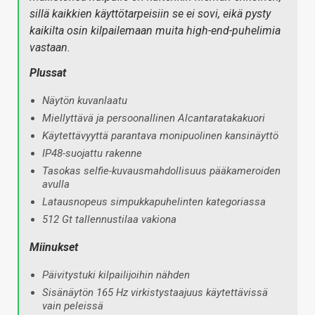
sillä kaikkien käyttötarpeisiin se ei sovi, eikä pysty
kaikilta osin kilpailemaan muita high-end-puhelimia
vastaan.
Plussat
Näytön kuvanlaatu
Miellyttävä ja persoonallinen Alcantaratakakuori
Käytettävyyttä parantava monipuolinen kansinäyttö
IP48-suojattu rakenne
Tasokas selfie-kuvausmahdollisuus pääkameroiden
avulla
Latausnopeus simpukkapuhelinten kategoriassa
512 Gt tallennustilaa vakiona
Miinukset
Päivitystuki kilpailijoihin nähden
Sisänäytön 165 Hz virkistystaajuus käytettävissä
vain peleissä