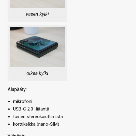
vasen kylki
oikea kylki
Alapääty:
mikrofoni
USB-C 2.0 -liitäntä
toinen stereokaiuttimista
korttikelkka (nano-SIM)