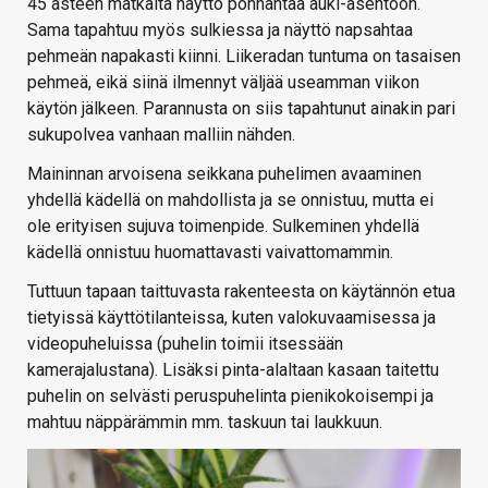
45 asteen matkalta näyttö ponnahtaa auki-asentoon.
Sama tapahtuu myös sulkiessa ja näyttö napsahtaa
pehmeän napakasti kiinni. Liikeradan tuntuma on tasaisen
pehmeä, eikä siinä ilmennyt väljää useamman viikon
käytön jälkeen. Parannusta on siis tapahtunut ainakin pari
sukupolvea vanhaan malliin nähden.
Maininnan arvoisena seikkana puhelimen avaaminen
yhdellä kädellä on mahdollista ja se onnistuu, mutta ei
ole erityisen sujuva toimenpide. Sulkeminen yhdellä
kädellä onnistuu huomattavasti vaivattomammin.
Tuttuun tapaan taittuvasta rakenteesta on käytännön etua
tietyissä käyttötilanteissa, kuten valokuvaamisessa ja
videopuheluissa (puhelin toimii itsessään
kamerajalustana). Lisäksi pinta-alaltaan kasaan taitettu
puhelin on selvästi peruspuhelinta pienikokoisempi ja
mahtuu näppärämmin mm. taskuun tai laukkuun.