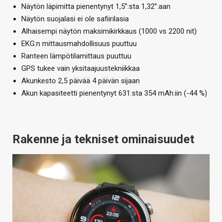
Näytön läpimitta pienentynyt 1,5”:sta 1,32”:aan
Näytön suojalasi ei ole safiirilasia
Alhaisempi näytön maksimikirkkaus (1000 vs 2200 nit)
EKG:n mittausmahdollisuus puuttuu
Ranteen lämpötilamittaus puuttuu
GPS tukee vain yksitaajuustekniikkaa
Akunkesto 2,5 päivää 4 päivän sijaan
Akun kapasiteetti pienentynyt 631:sta 354 mAh:iin (-44 %)
Rakenne ja tekniset ominaisuudet