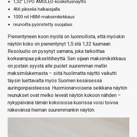
1,32” LTPO AMOLED-kosketusnäyttö
466 pikseliä halkaisijalla
1000 nit HBM-maksimikirkkaus
reunoilta pyöristetty suojalasi
Pienentyneen koon myötä on luonnollista, että myöskin
näytön koko on pienentynyt 1,5:stä 1,32 tuumaan.
Resoluutio on pysynyt samana, joka tarkoittaa
korkeampaa pikselitiheyttä. Sen sijaan maksimikirkkaus
on jostain syystä alle puolet suuremman mallin
maksimilukemasta – siitä huolimatta näyttö vaikutti
täysin luettavalta myös Suomen kesäisessä
auringonpaisteessa. Huomionarvoisena seikkana näytön
reunukset ovat melko leveät näytön kokoon nähden –
nykypäivänä tämän kokoisissa kuorissa voisi toivoa
näkevänsä hieman suuremmankin näytön.