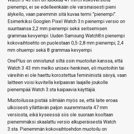
pienempi, ei se edelleenkään ole varsinaisesti pieni
älykello, vaan paremmin sitä kuvaa termi ”pienempi”.
Esimerkiksi Googlen Pixel Watch 3:n pienempi versio on
suuntaansa 2,2 mm pienempi sekä seitsemisen
grammaa kevyempi. Uuden Samsung Watch8:n pienempi
kokovaihtoehto on puolestaan 0,5-2,8 mm pienempi, 2,4
mm ohuempi sekä 8 grammaa kevyempi.
OnePlus on onnistunut siltä osin muotoilun kanssa, että
Watch 3 43 mm melko unisex-henkinen, eli muotoihin tai
väreihin ei ole haettu korostettua feminiinistä sävyä, vaan
laitteen voisi kuvitella kelpaavan laajalle joukolle
pienempää Watch 3:sta kaipaavia käyttäjiä.
Muotoilussa pistää silmään myös se, että laite eroaa
ulkoisesti yllättävän paljon suuremmasta 47 mm
versiosta, eikä kyseessä siis ole suoraan kooltaan
pienemmäksi skaalattu versio alkuperäisestä Watch
3:sta. Pienemmän kokovaihtoehdon muotoilu on