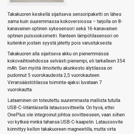
Takakuoren keskellä sijaitseva sensoripaketti on lähes
sama kuin suuremmassa kokoversiossa – tarjolla on 8-
kanavainen optinen sykesensori sekä 16-kanavainen
optinen pulssioksimetri. Ranteen lämpötilasensori on
kuitenkin jostain syystä jätetty pois varustuksesta.
Takakuoren alla sijaitseva akku on pienemmässä
kokovaihtoehdossa selvästi pienempi, eli tarkalleen 354
mAh. Sen myötä ilmoitettu akunkesto älytilassa on
pudonnut 5 vuorokaudesta 2,5 vuorokauteen.
Virransäästötilassa toiminta-ajaksi luvataan 7
vuorokautta.
Lataaminen on toteutettu suuremmasta mallista tutulla
USB-C-liitäntäisellä lataussovitteella. On hyvä, ettei
OnePlus ole integroinut johtoa sovitteeseen, vaan siihen
voi kytkeä minkä tahansa USB-C-kaapelin. Lataussovite
kiinnittyy kellon takakuoreen magneetilla, mutta virta