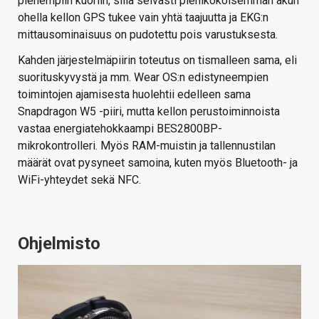
pienempiin kuoriin, sillä selvästi pienikokoisemman akun
ohella kellon GPS tukee vain yhtä taajuutta ja EKG:n
mittausominaisuus on pudotettu pois varustuksesta.
Kahden järjestelmäpiirin toteutus on tismalleen sama, eli
suorituskyvystä ja mm. Wear OS:n edistyneempien
toimintojen ajamisesta huolehtii edelleen sama
Snapdragon W5 -piiri, mutta kellon perustoiminnoista
vastaa energiatehokkaampi BES2800BP-
mikrokontrolleri. Myös RAM-muistin ja tallennustilan
määrät ovat pysyneet samoina, kuten myös Bluetooth- ja
WiFi-yhteydet sekä NFC.
Ohjelmisto