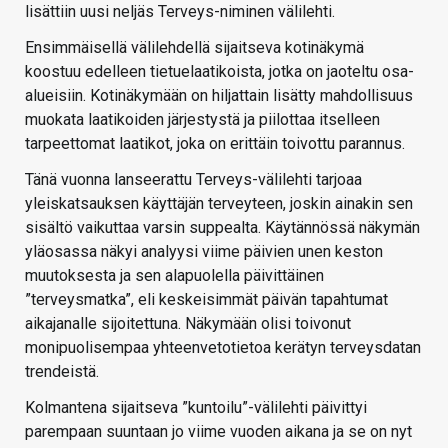
lisättiin uusi neljäs Terveys-niminen välilehti.
Ensimmäisellä välilehdellä sijaitseva kotinäkymä
koostuu edelleen tietuelaatikoista, jotka on jaoteltu osa-
alueisiin. Kotinäkymään on hiljattain lisätty mahdollisuus
muokata laatikoiden järjestystä ja piilottaa itselleen
tarpeettomat laatikot, joka on erittäin toivottu parannus.
Tänä vuonna lanseerattu Terveys-välilehti tarjoaa
yleiskatsauksen käyttäjän terveyteen, joskin ainakin sen
sisältö vaikuttaa varsin suppealta. Käytännössä näkymän
yläosassa näkyi analyysi viime päivien unen keston
muutoksesta ja sen alapuolella päivittäinen
”terveysmatka”, eli keskeisimmät päivän tapahtumat
aikajanalle sijoitettuna. Näkymään olisi toivonut
monipuolisempaa yhteenvetotietoa kerätyn terveysdatan
trendeistä.
Kolmantena sijaitseva ”kuntoilu”-välilehti päivittyi
parempaan suuntaan jo viime vuoden aikana ja se on nyt