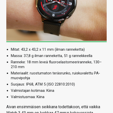
Mitat: 43,2 x 43,2 x 11 mm (ilman ranneketta)
Massa: 37,8 g ilman ranneketta, 51 g rannekkeella
Ranneke: 18 mm leveä fluoroelastomeeriranneke, 130–
210 mm
Materiaalit: ruostumaton teräsrunko, ruiskuvalettu PA-
muovipohja
Suojaus: IP68, ATM 5 (ISO 22810:2010)
Valmistajan kotimaa: Kiina
Valmistusmaa: Kiina
Aivan ensimmäisen seikkana todettakoon, että vaikka
Watch 3 43 mm on luokkaa 47 mm:n kokoversiota