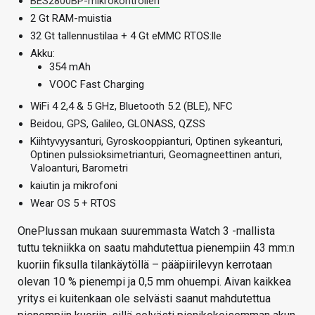
BES2800BP-mikrokontrolleri
2 Gt RAM-muistia
32 Gt tallennustilaa + 4 Gt eMMC RTOS:lle
Akku:
354 mAh
VOOC Fast Charging
WiFi 4 2,4 & 5 GHz, Bluetooth 5.2 (BLE), NFC
Beidou, GPS, Galileo, GLONASS, QZSS
Kiihtyvyysanturi, Gyroskooppianturi, Optinen sykeanturi,
Optinen pulssioksimetrianturi, Geomagneettinen anturi,
Valoanturi, Barometri
kaiutin ja mikrofoni
Wear OS 5 + RTOS
OnePlussan mukaan suuremmasta Watch 3 -mallista
tuttu tekniikka on saatu mahdutettua pienempiin 43 mm:n
kuoriin fiksulla tilankäytöllä – pääpiirilevyn kerrotaan
olevan 10 % pienempi ja 0,5 mm ohuempi. Aivan kaikkea
yritys ei kuitenkaan ole selvästi saanut mahdutettua