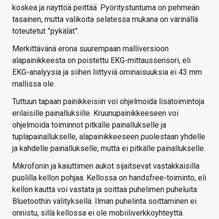
koskea ja näyttöä peittää. Pyöritystuntuma on pehmeän
tasainen, mutta valikoita selatessa mukana on värinällä
toteutetut ”pykälät”.
Merkittävänä erona suurempaan malliversioon
alapainikkeesta on poistettu EKG-mittaussensori, eli
EKG-analyysia ja siihen liittyviä ominaisuuksia ei 43 mm
mallissa ole.
Tuttuun tapaan painikkeisiin voi ohjelmoida lisätoimintoja
erilaisille painalluksille. Kruunupainikkeeseen voi
ohjelmoida toiminnot pitkälle painallukselle ja
tuplapainallukselle, alapainikkeeseen puolestaan yhdelle
ja kahdelle painallukselle, mutta ei pitkälle painallukselle.
Mikrofonin ja kaiuttimen aukot sijaitsevat vastakkaisilla
puolilla kellon pohjaa. Kellossa on handsfree-toiminto, eli
kellon kautta voi vastata ja soittaa puhelimen puheluita
Bluetoothin välityksellä. Ilman puhelinta soittaminen ei
onnistu, sillä kellossa ei ole mobiiliverkkoyhteyttä.