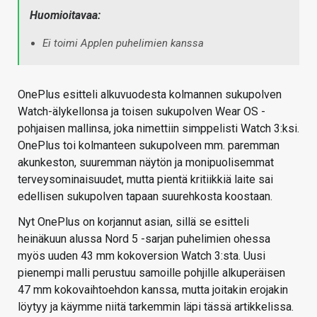
Huomioitavaa:
Ei toimi Applen puhelimien kanssa
OnePlus esitteli alkuvuodesta kolmannen sukupolven
Watch-älykellonsa ja toisen sukupolven Wear OS -
pohjaisen mallinsa, joka nimettiin simppelisti Watch 3:ksi.
OnePlus toi kolmanteen sukupolveen mm. paremman
akunkeston, suuremman näytön ja monipuolisemmat
terveysominaisuudet, mutta pientä kritiikkiä laite sai
edellisen sukupolven tapaan suurehkosta koostaan.
Nyt OnePlus on korjannut asian, sillä se esitteli
heinäkuun alussa Nord 5 -sarjan puhelimien ohessa
myös uuden 43 mm kokoversion Watch 3:sta. Uusi
pienempi malli perustuu samoille pohjille alkuperäisen
47 mm kokovaihtoehdon kanssa, mutta joitakin erojakin
löytyy ja käymme niitä tarkemmin läpi tässä artikkelissa.