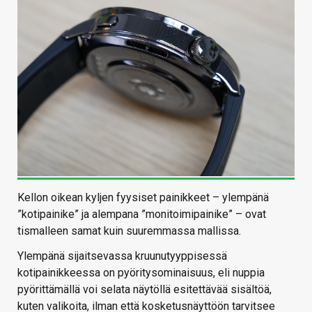
Kellon oikean kyljen fyysiset painikkeet – ylempänä
”kotipainike” ja alempana ”monitoimipainike” – ovat
tismalleen samat kuin suuremmassa mallissa.
Ylempänä sijaitsevassa kruunutyyppisessä
kotipainikkeessa on pyöritysominaisuus, eli nuppia
pyörittämällä voi selata näytöllä esitettävää sisältöä,
kuten valikoita, ilman että kosketusnäyttöön tarvitsee