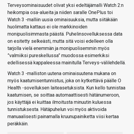
Terveysominaisuudet olivat yksi edeltäjämalli Watch 2:n
heikompia osa-alueita ja niiden saralle OnePlus toi
Watch 3 -malliin uusia ominaisuuksia, mutta siitäkään
huolimatta kattaus ei ole markkinoiden
monipuolisimmasta päästä. Puhelinsovelluksessa data
on esitetty selkeästi, mutta sitä voisi edelleen olla
tarjolla vielä enemmän ja monipuolisemmin myös
”valmiiksi pureskellussa” muodossa esimerkiksi
edellisessä kappaleessa mainitulla Terveys-välilehdellä.
Watch 3 -malliston uutena ominaisuutena mukana on
myös kaatumisentunnistus, joka on kytkettävä päälle O
Health -sovelluksen laiteasetuksista. Kun kello tunnistaa
kaatumisen, se soittaa automaattisesti hätänumeroon,
jos käyttäjä ei kuittaa ilmoitusta minuutin kuluessa
tunnistuksesta. Hätäpuhelun voi myös aktivoida
manuaalisesti painamalla kruunupainiketta viisi kertaa
peräkkäin.