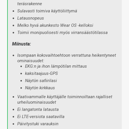
teräsrakenne
Sulavasti toimiva käyttöliittymä
Latausnopeus
Melko hyvä akunkesto Wear OS -kelloksi
Toimii monipuolisesti myös virransäästötilassa
Miinusta:
Isompaan kokovaihtoehtoon verrattuna heikentyneet
ominaisuudet:
EKG:n ja ihon lämpötilan mittaus
kaksitaajuus-GPS
Näytön safiirilasi
Näytön kirkkaus
Vaativammalle käyttäjälle toiminnoiltaan rajalliset
urheiluominaisuudet
Ei langatonta latausta
Ei LTE-versiota saatavilla
Päivitystuki varauksin