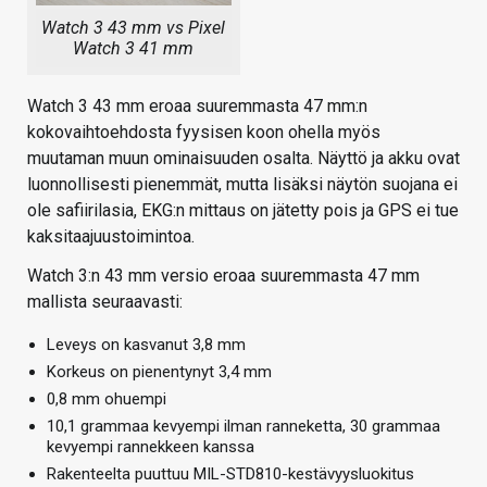
Watch 3 43 mm vs Pixel
Watch 3 41 mm
Watch 3 43 mm eroaa suuremmasta 47 mm:n
kokovaihtoehdosta fyysisen koon ohella myös
muutaman muun ominaisuuden osalta. Näyttö ja akku ovat
luonnollisesti pienemmät, mutta lisäksi näytön suojana ei
ole safiirilasia, EKG:n mittaus on jätetty pois ja GPS ei tue
kaksitaajuustoimintoa.
Watch 3:n 43 mm versio eroaa suuremmasta 47 mm
mallista seuraavasti:
Leveys on kasvanut 3,8 mm
Korkeus on pienentynyt 3,4 mm
0,8 mm ohuempi
10,1 grammaa kevyempi ilman ranneketta, 30 grammaa
kevyempi rannekkeen kanssa
Rakenteelta puuttuu MIL-STD810-kestävyysluokitus