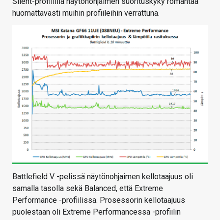
Silent-profiililla näytönohjaimen suorituskyky romahtaa
huomattavasti muihin profiileihin verrattuna.
Battlefield V -pelissä näytönohjaimen kellotaajuus oli
samalla tasolla sekä Balanced, että Extreme
Performance -profiilissa. Prosessorin kellotaajuus
puolestaan oli Extreme Performancessa -profiilin