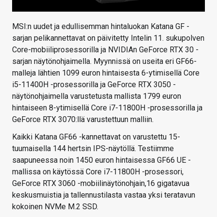
MSI:n uudet ja edullisemman hintaluokan Katana GF -
sarjan pelikannettavat on päivitetty Intelin 11. sukupolven
Core-mobiiliprosessorilla ja NVIDIAn GeForce RTX 30 -
sarjan näytönohjaimella. Myynnissä on useita eri GF66-
malleja lähtien 1099 euron hintaisesta 6-ytimisellä Core
i5-11400H -prosessorilla ja GeForce RTX 3050 -
näytönohjaimella varustetusta mallista 1799 euron
hintaiseen 8-ytimisellä Core i7-11800H -prosessorilla ja
GeForce RTX 3070:llä varustettuun malliin.
Kaikki Katana GF66 -kannettavat on varustettu 15-
tuumaisella 144 hertsin IPS-näytöllä. Testiimme
saapuneessa noin 1450 euron hintaisessa GF66 UE -
mallissa on käytössä Core i7-11800H -prosessori,
GeForce RTX 3060 -mobiilinäytönohjain,16 gigatavua
keskusmuistia ja tallennustilasta vastaa yksi teratavun
kokoinen NVMe M.2 SSD.