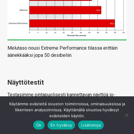
Melutaso nousi Extreme Performance tilassa erittäin
äänekkääksi jopa 50 desibeliin.
Näyttötestit
Testasimme pintapuolisesti kannettavan näyttöä io-
techin näyttöartikkeleista tutuilla metodeilla. Näytön eri
Käytämme evästeitä sivuston toiminnoissa, ominaisuuksissa ja
mittaukset suoritimme Spyder 5 Elite- ja Xrite i1 Display
liikenteen analysoinnissa. Käyttämällä sivustoa hyväksyt
evästeiden käytön.
Pro – näytönkalibrointilaitteiden avulla.
Ok
En hyväksy
Lisätietoja
Korkeimmillaan 144 hertsin virkistystaajuudella toimivan