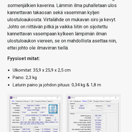
sormenjälkien kaverina. Lämmin ilma puhalletaan ulos
kannettavan takaosan sekä vasemman kyljen
ulostuloaukoista. Virtalähde on mukavan siro ja kevyt.
Johto on riittävän pitkä ja vaikka liitin on sijoitettu
kannettavan vasempaan kylkeen lämpimän ilman
ulostuloaukon viereen, se on mahdollista asettaa niin,
ettei johto ole ilmavirran tiellä.
Fyysiset mitat:
Ulkomitat: 35,9 x 25,9 x 2,5 cm
Paino: 2,3 kg
Laturin paino ja johdon pituus: 0,34 kg & 1,8 m