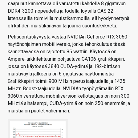
saapunut kannettava oli varustettu kahdella 8 gigatavun
DDR4-3200-nopeudella ja todella löysillä CAS 22 -
latensseilla toimivilla muistikammoilla, eli hyödynnettynä
oli kahden muistikanavan tarjoama suorituskykyetu.
Pelisuorituskyvystä vastaa NVIDIAn GeForce RTX 3060 -
näytönohjaimen mobiiliversio, jonka tehonkulutus tässä
kannettavassa on rajoitettu 85 wattiin. Käytössä on
Ampere-arkkitehtuuriin pohjautuva GA106-grafiikkapiiri,
jossa on käytössä 3840 CUDA-ydintä ja 192-bittisen
muistiväylä jatkeena on 6 gigatavua näyttömuistia.
Grafiikkapiiri toimii 900 MHz:n perustaajuudella ja 1425
MHz:n Boost-taajuudella. NVIDIAn työpöytämallin RTX
3060:n verrattuna mobiiliversion kellotaajuus on noin 300
MHz:iä alhaisempi, CUDA-ytimiä on noin 250 enemmän ja
muistia on puolet vähemmän.