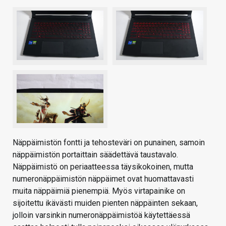
Näppäimistön fontti ja tehosteväri on punainen, samoin
näppäimistön portaittain säädettävä taustavalo.
Näppäimistö on periaatteessa täysikokoinen, mutta
numeronäppäimistön näppäimet ovat huomattavasti
muita näppäimiä pienempiä. Myös virtapainike on
sijoitettu ikävästi muiden pienten näppäinten sekaan,
jolloin varsinkin numeronäppäimistöä käytettäessä