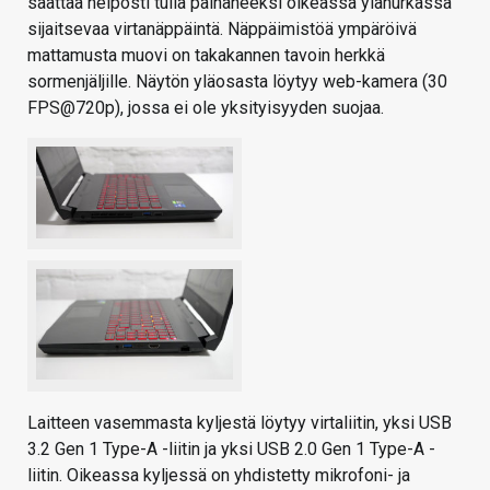
saattaa helposti tulla painaneeksi oikeassa ylänurkassa
sijaitsevaa virtanäppäintä. Näppäimistöä ympäröivä
mattamusta muovi on takakannen tavoin herkkä
sormenjäljille. Näytön yläosasta löytyy web-kamera (30
FPS@720p), jossa ei ole yksityisyyden suojaa.
Laitteen vasemmasta kyljestä löytyy virtaliitin, yksi USB
3.2 Gen 1 Type-A -liitin ja yksi USB 2.0 Gen 1 Type-A -
liitin. Oikeassa kyljessä on yhdistetty mikrofoni- ja