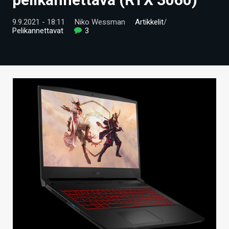
ARTIKKELIT
9.9.2021 - 18:11
Niko Wessman
Artikkelit
/
Pelikannettavat
3
VIDEOT
TECHBBS
TIETOA
HINTA.FI
KAUPPA
VAIHDA TEEMA
HAKU