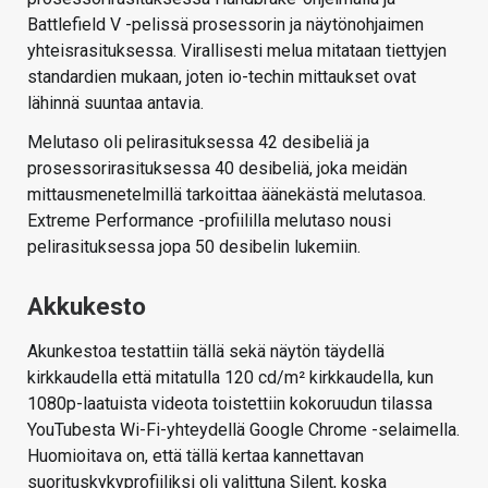
Battlefield V -pelissä prosessorin ja näytönohjaimen
yhteisrasituksessa. Virallisesti melua mitataan tiettyjen
standardien mukaan, joten io-techin mittaukset ovat
lähinnä suuntaa antavia.
Melutaso oli pelirasituksessa 42 desibeliä ja
prosessorirasituksessa 40 desibeliä, joka meidän
mittausmenetelmillä tarkoittaa äänekästä melutasoa.
Extreme Performance -profiililla melutaso nousi
pelirasituksessa jopa 50 desibelin lukemiin.
Akkukesto
Akunkestoa testattiin tällä sekä näytön täydellä
kirkkaudella että mitatulla 120 cd/m² kirkkaudella, kun
1080p-laatuista videota toistettiin kokoruudun tilassa
YouTubesta Wi-Fi-yhteydellä Google Chrome -selaimella.
Huomioitava on, että tällä kertaa kannettavan
suorituskykyprofiiliksi oli valittuna Silent, koska