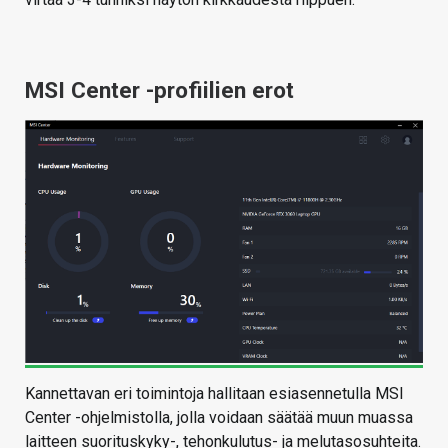
MSI Center -profiilien erot
Kannettavan eri toimintoja hallitaan esiasennetulla MSI
Center -ohjelmistolla, jolla voidaan säätää muun muassa
laitteen suorituskyky-, tehonkulutus- ja melutasosuhteita.