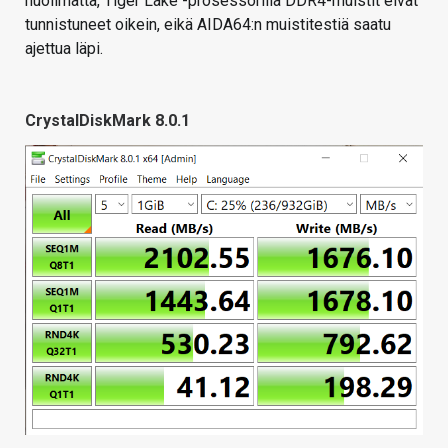
huolimatta, Tiger Lake -prosessorilla DDR4-muistit eivät
tunnistuneet oikein, eikä AIDA64:n muistitestiä saatu
ajettua läpi.
CrystalDiskMark 8.0.1