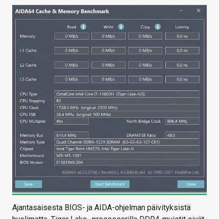
Ajantasaisesta BIOS- ja AIDA-ohjelman päivityksistä