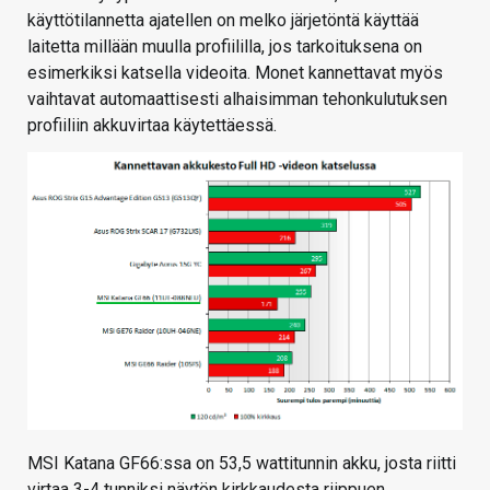
käyttötilannetta ajatellen on melko järjetöntä käyttää
laitetta millään muulla profiililla, jos tarkoituksena on
esimerkiksi katsella videoita. Monet kannettavat myös
vaihtavat automaattisesti alhaisimman tehonkulutuksen
profiiliin akkuvirtaa käytettäessä.
MSI Katana GF66:ssa on 53,5 wattitunnin akku, josta riitti
virtaa 3-4 tunniksi näytön kirkkaudesta riippuen.