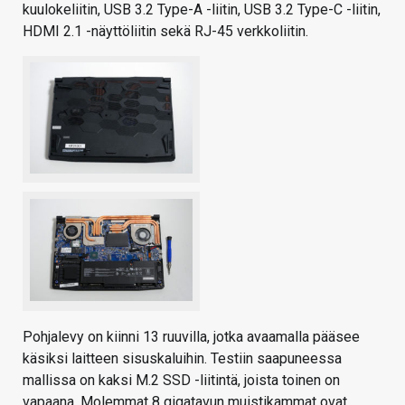
kuulokeliitin, USB 3.2 Type-A -liitin, USB 3.2 Type-C -liitin,
HDMI 2.1 -näyttöliitin sekä RJ-45 verkkoliitin.
Pohjalevy on kiinni 13 ruuvilla, jotka avaamalla pääsee
käsiksi laitteen sisuskaluihin. Testiin saapuneessa
mallissa on kaksi M.2 SSD -liitintä, joista toinen on
vapaana. Molemmat 8 gigatavun muistikammat ovat