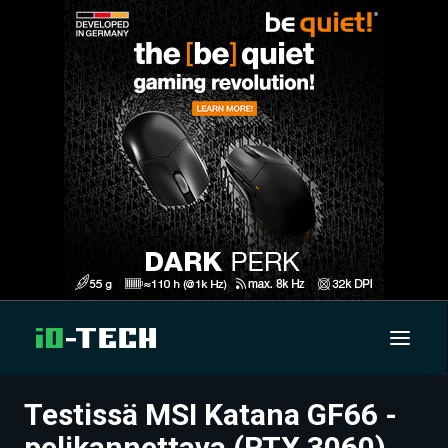
Testissä MSI Katana GF66 -
UUTISET
pelikannettava (RTX 3060)