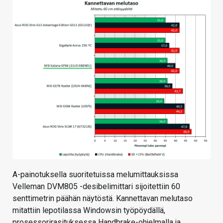
A-painotuksella suoritetuissa melumittauksissa
Velleman DVM805 -desibelimittari sijoitettiin 60
senttimetrin päähän näytöstä. Kannettavan melutaso
mitattiin lepotilassa Windowsin työpöydällä,
prosessorirasituksessa Handbrake-ohjelmalla ja