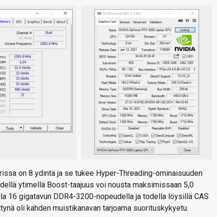
rissa on 8 ydintä ja se tukee Hyper-Threading-ominaisuuden
hdellä ytimellä Boost-taajuus voi nousta maksimissaan 5,0
ella 16 gigatavun DDR4-3200-nopeudella ja todella löysillä CAS
ettynä oli kahden muistikanavan tarjoama suorituskykyetu.