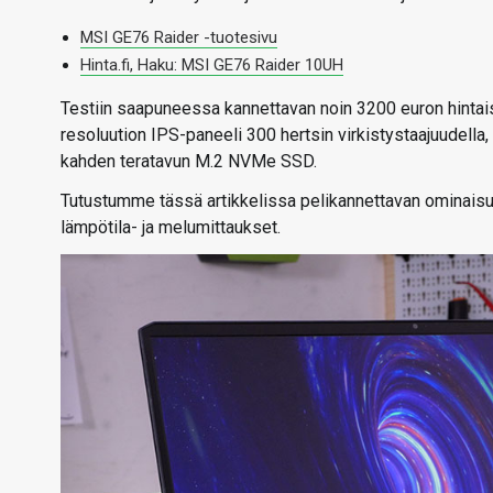
MSI GE76 Raider -tuotesivu
Hinta.fi, Haku: MSI GE76 Raider 10UH
Testiin saapuneessa kannettavan noin 3200 euron hinta
resoluution IPS-paneeli 300 hertsin virkistystaajuudella,
kahden teratavun M.2 NVMe SSD.
Tutustumme tässä artikkelissa pelikannettavan ominaisu
lämpötila- ja melumittaukset.