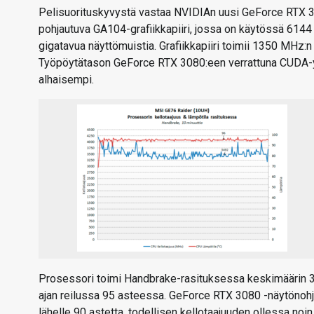
Pelisuorituskyvystä vastaa NVIDIAn uusi GeForce RTX 30
pohjautuva GA104-grafiikkapiiri, jossa on käytössä 6144
gigatavua näyttömuistia. Grafiikkapiiri toimii 1350 MHz:
Työpöytätason GeForce RTX 3080:een verrattuna CUDA-
alhaisempi.
Prosessori toimi Handbrake-rasituksessa keskimäärin 3,5
ajan reilussa 95 asteessa. GeForce RTX 3080 -näytönohjai
lähelle 90 astetta, todellisen kellotaajuuden ollessa no