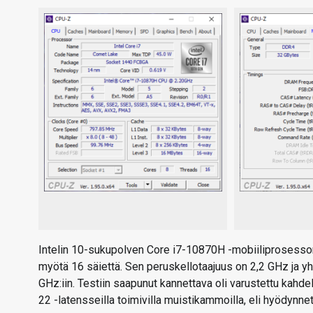
Intelin 10-sukupolven Core i7-10870H -mobiiliprosesso
myötä 16 säiettä. Sen peruskellotaajuus on 2,2 GHz ja y
GHz:iin. Testiin saapunut kannettava oli varustettu kahd
22 -latensseilla toimivilla muistikammoilla, eli hyödynn