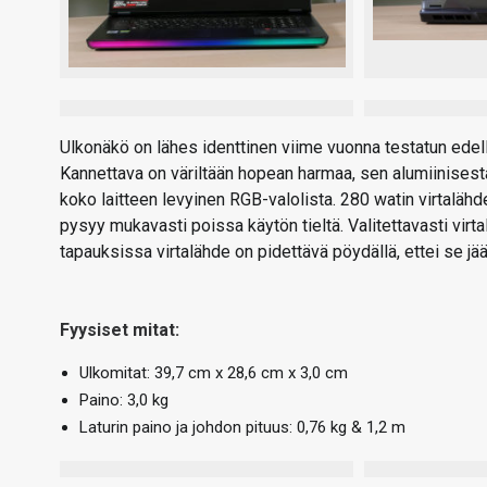
Ulkonäkö on lähes identtinen viime vuonna testatun ede
Kannettava on väriltään hopean harmaa, sen alumiinisesta
koko laitteen levyinen RGB-valolista. 280 watin virtalähde
pysyy mukavasti poissa käytön tieltä. Valitettavasti virt
tapauksissa virtalähde on pidettävä pöydällä, ettei se jä
Fyysiset mitat:
Ulkomitat: 39,7 cm x 28,6 cm x 3,0 cm
Paino: 3,0 kg
Laturin paino ja johdon pituus: 0,76 kg & 1,2 m