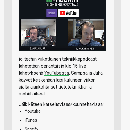
io-techin viikottainen tekniikkapodcast
lähetetään perjantaisin klo 15 live-
lähetyksenä
YouTubessa
. Sampsa ja Juha
käyvät keskenään läpi kuluneen viikon
ajalta ajankohtaiset tietotekniikka- ja
mobiiliaiheet.
Jälkikäteen katseltavissa/kuunneltavissa:
Youtube
iTunes
Spotify