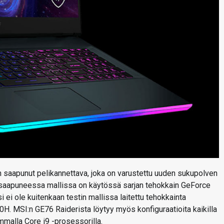
 saapunut pelikannettava, joka on varustettu uuden sukupolven
n saapuneessa mallissa on käytössä sarjan tehokkain GeForce
ei ole kuitenkaan testin mallissa laitettu tehokkainta
0H. MSI:n GE76 Raiderista löytyy myös konfiguraatioita kaikilla
mmalla Core i9 -prosessorilla.