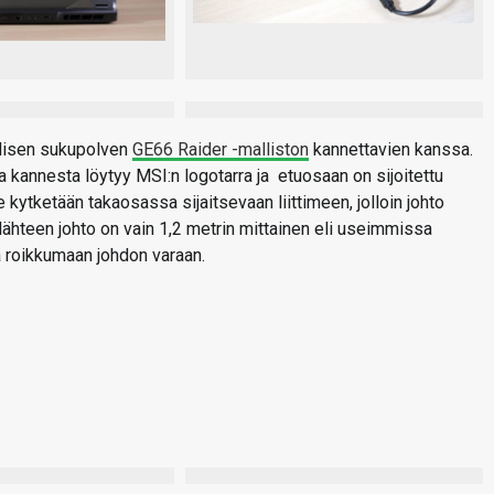
llisen sukupolven
GE66 Raider -malliston
kannettavien kanssa.
 kannesta löytyy MSI:n logotarra ja etuosaan on sijoitettu
 kytketään takaosassa sijaitsevaan liittimeen, jolloin johto
alähteen johto on vain 1,2 metrin mittainen eli useimmissa
ä roikkumaan johdon varaan.