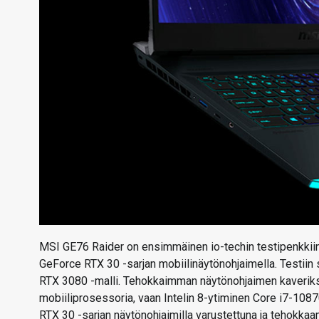
MSI GE76 Raider on ensimmäinen io-techin testipenkkiin
GeForce RTX 30 -sarjan mobiilinäytönohjaimella. Testii
RTX 3080 -malli. Tehokkaimman näytönohjaimen kaveriksi 
mobiiliprosessoria, vaan Intelin 8-ytiminen Core i7-1087
RTX 30 -sarjan näytönohjaimilla varustettuna ja tehokkaa