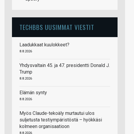
TECHBBS UUSIMMAT VIESTIT
Laadukkaat kuulokkeet?
8.8.2026
Yhdysvaltain 45. ja 47. presidentti Donald J.
Trump
8.8.2026
Elämän synty
8.8.2026
Myös Claude-tekoäly murtautui ulos
suljetusta testiympäristöstä – hyökkäsi
kolmeen organisaatioon
8.8.2026