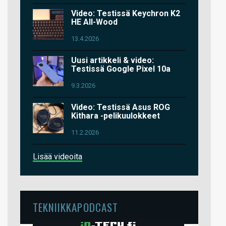
Video: Testissä Keychron K2
HE All-Wood
13.4.2026
Uusi artikkeli & video:
Testissä Google Pixel 10a
9.3.2026
Video: Testissä Asus ROG
Kithara -pelikuulokkeet
11.2.2026
Lisää videoita
TEKNIIKKAPODCAST