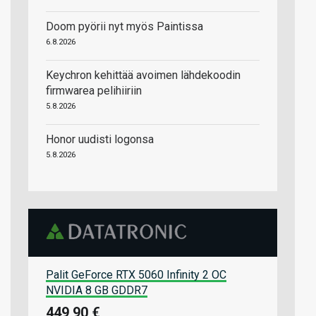
Doom pyörii nyt myös Paintissa
6.8.2026
Keychron kehittää avoimen lähdekoodin
firmwarea pelihiiriin
5.8.2026
Honor uudisti logonsa
5.8.2026
Palit GeForce RTX 5060 Infinity 2 OC
NVIDIA 8 GB GDDR7
449,90 €