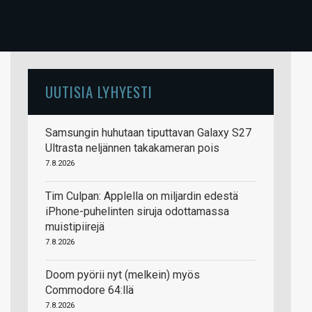
UUTISIA LYHYESTI
Samsungin huhutaan tiputtavan Galaxy S27
Ultrasta neljännen takakameran pois
7.8.2026
Tim Culpan: Applella on miljardin edestä
iPhone-puhelinten siruja odottamassa
muistipiirejä
7.8.2026
Doom pyörii nyt (melkein) myös
Commodore 64:llä
7.8.2026