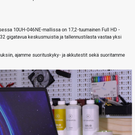
isessa 10UH-046NE-mallissa on 17,2-tuumainen Full HD -
 32 gigatavua keskusmuistia ja tallennustilasta vastaa yksi
uksiin, ajamme suorituskyky- ja akkutestit sekä suoritamme