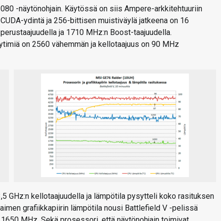
80 -näytönohjain. Käytössä on siis Ampere-arkkitehtuuriin
 CUDA-ydintä ja 256-bittisen muistiväylä jatkeena on 16
n perustaajuudella ja 1710 MHz:n Boost-taajuudella.
ytimiä on 2560 vähemmän ja kellotaajuus on 90 MHz
 GHz:n kellotaajuudella ja lämpötila pysytteli koko rasituksen
men grafiikkapiirin lämpötila nousi Battlefield V -pelissä
in 1650 MHz. Sekä prosessori, että näytönohjain toimivat