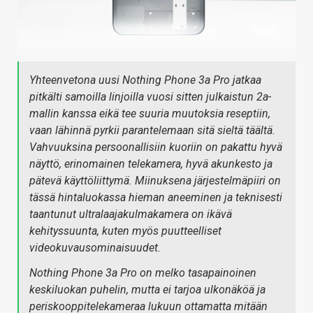
Yhteenvetona uusi Nothing Phone 3a Pro jatkaa
pitkälti samoilla linjoilla vuosi sitten julkaistun 2a-
mallin kanssa eikä tee suuria muutoksia reseptiin,
vaan lähinnä pyrkii parantelemaan sitä sieltä täältä.
Vahvuuksina persoonallisiin kuoriin on pakattu hyvä
näyttö, erinomainen telekamera, hyvä akunkesto ja
pätevä käyttöliittymä. Miinuksena järjestelmäpiiri on
tässä hintaluokassa hieman aneeminen ja teknisesti
taantunut ultralaajakulmakamera on ikävä
kehityssuunta, kuten myös puutteelliset
videokuvausominaisuudet.
Nothing Phone 3a Pro on melko tasapainoinen
keskiluokan puhelin, mutta ei tarjoa ulkonäköä ja
periskooppitelekameraa lukuun ottamatta mitään