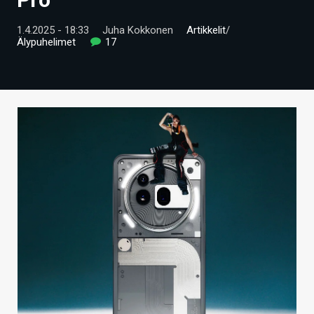
ARTIKKELIT
1.4.2025 - 18:33
Juha Kokkonen
Artikkelit
/
Älypuhelimet
17
VIDEOT
TECHBBS
TIETOA
HINTA.FI
KAUPPA
VAIHDA TEEMA
HAKU