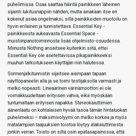
puhelimissa. Osaa saattaa häiritä painikkeen läheinen
sijainti lukitusnappiin nähden, mutta ainakaan itse en
kokenut asiaa ongelmaksi, sillä painikkeiden muotoilu on
hyvin erilainen ja tunnistettava. Essential Key -
painikkeesta aukeavasta Essential Space -
muistiinpanotoiminnosta lisää ohjelmisto-osuudessa.
Miinusta Nothing ansaitsee kuitenkin siitä, ettei
Essential Key ole asetettavissa pikapainikkeeksi
muuhun tarkoitukseen käyttäjän niin halutessa.
Sormenjälkitunnistin sijaitsee aiempaan tapaan
näyttöpaneelin alla ja se toimi testijaksolla varmasti ja
melko nopeasti. Lineaarinen värinämoottori ei ole
voimakkuudeltaan erityisen vahva, eikä myöskään
tuntumaltaan erityisen napakka. Stereokaiuttimien
äänenlaatu on kohtalaisen hyvää tasoa tämän hintaluokan
puhelimeksi – maksimivolyymi on melko korkea ja myös
matalampien taajuuksien toistoa löytyy alakaiuttimesta
jonkin verran. Toisto on siltä osin epätasapainossa, että