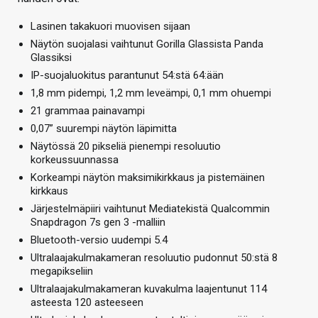
Lasinen takakuori muovisen sijaan
Näytön suojalasi vaihtunut Gorilla Glassista Panda
Glassiksi
IP-suojaluokitus parantunut 54:stä 64:ään
1,8 mm pidempi, 1,2 mm leveämpi, 0,1 mm ohuempi
21 grammaa painavampi
0,07” suurempi näytön läpimitta
Näytössä 20 pikseliä pienempi resoluutio
korkeussuunnassa
Korkeampi näytön maksimikirkkaus ja pistemäinen
kirkkaus
Järjestelmäpiiri vaihtunut Mediatekistä Qualcommin
Snapdragon 7s gen 3 -malliin
Bluetooth-versio uudempi 5.4
Ultralaajakulmakameran resoluutio pudonnut 50:stä 8
megapikseliin
Ultralaajakulmakameran kuvakulma laajentunut 114
asteesta 120 asteeseen