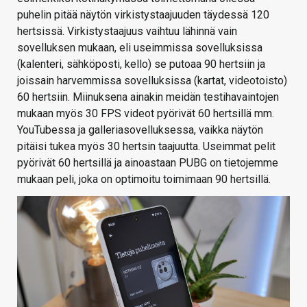
puhelin pitää näytön virkistystaajuuden täydessä 120
hertsissä. Virkistystaajuus vaihtuu lähinnä vain
sovelluksen mukaan, eli useimmissa sovelluksissa
(kalenteri, sähköposti, kello) se putoaa 90 hertsiin ja
joissain harvemmissa sovelluksissa (kartat, videotoisto)
60 hertsiin. Miinuksena ainakin meidän testihavaintojen
mukaan myös 30 FPS videot pyörivät 60 hertsillä mm.
YouTubessa ja galleriasovelluksessa, vaikka näytön
pitäisi tukea myös 30 hertsin taajuutta. Useimmat pelit
pyörivät 60 hertsillä ja ainoastaan PUBG on tietojemme
mukaan peli, joka on optimoitu toimimaan 90 hertsillä.