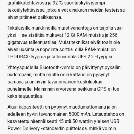
grafiikkatehtävissä ja 92 % suorituskykyisempi
tekoälytehtävissä, jotka eivät ainakaan meidän testeissä
aivan pitäneet paikkaansa.
Täkäläisillä markkinoilla muistivariantteja on tarjolla vain
yksi – se sisältää mukavat 12 Gt RAM-muistia ja 256
gigatavua tallennustilaa. Muistitekniikat eivät tosin ole
aivan uusinta ja nopeinta sorttia, sillä RAM-muisti on
LPDDR4X-tyyppiä ja tallennustila UFS 2.2 -tyyppiä.
Yhteyspuolella Bluetooth-versio on päivittynyt pykälän
uudempaan, mutta muilta osin kattaus on pysynyt
samana ja on hyvin tavanomainen keskiluokan
puhelimelle. Maininnan arvoisena seikkana GPS ei tue
kaksitaajuustilaa.
Akun kapasiteetti on pysynyt muuttumattomana ja on
edelleen hyvin tavanomainen 5000 mAh. Lataustehoa on
kasvatettu näennäisesti 45:stä 50 wattiin yleisen USB
Power Delivery -standardin puitteissa, minkä voimin