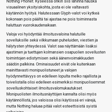
Nothing Phonet. Kyseessä onkin siis lähinnä hauska
visuaalinen yksityiskohta, josta ei ole valtavasti
käytännön hyötyä. Halutessaan Glyph-valot voi kytkeä
kokonaan pois päältä tai ajastaa ne pois toiminnasta
haluttuun vuorokaudenaikaan.
Valoja voi hyödyntää ilmoitusvaloina halutuille
sovelluksille sekä vilkkumaan puheluiden, viestien ja
hälytysten yhteydessä. Valot saa näyttämään lisäksi
ajastimen ja tuettujen kolmansien osapuolien sovellusten
toimintojen edistymisen sekä äänenvoimakkuuden
säädön palkkina. Ominaisuudet eivät ole kuitenkaan
mainittavasti monipuolistuneet ja valojen
hyödynnettävyys on edelleen lopulta melko rajallista ja
toivelistalla olisi edelleen esimerkiksi monipuolisemmat
sovelluskohtaiset ilmoitusvalomukautukset.
Monipuolisten ilmoitusnäyttöjen kannalta olisi myös
käytännöllistä, jos valoissa olisi käytössä eri värejä,
mutta Nothing haluaa pitää valot esteettisistä syistä