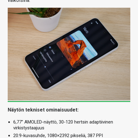
valkoisina.
Näytön tekniset ominaisuudet:
6,77” AMOLED-näyttö, 30-120 hertsin adaptiivinen
virkistystaajuus
20:9-kuvasuhde, 1080×2392 pikseliä, 387 PPI