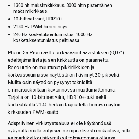
1300 nit maksimikirkkaus, 3000 nitin pistemäinen
maksimikirkkaus,
10-bittiset värit, HDR10+
2140 Hz PWM-himmennys
240 Hz kosketuksentunnistus, 1000 Hz
kosketuksentunnistus pelitilassa
Phone 3a Pron näyttö on kasvanut aavistuksen (0,07”)
edeltäjämallista ja sen kirkkautta on parannettu.
Resoluutio on muuttunut pikkiriikkisen ja
korkeussuunnassa näytöstä on hävinnyt 20 pikseliä.
Muilta osin näyttö on pysynyt teknisiltä
ominaisuuksiltaan käytännössä muuttumattomana.
Tarjolla on 10-bittiset värit, HDR10+-tuki sekä
korkeahkolla 2140 hertsin taajuudella toimiva näytön
kirkkauden PWM-säätö.
Adaptiivinen virkistystaajuus ei ole käytännössä
nykymittapuulla erityisen monipuolisesti mukautuva, sillä
esimerkiksi kotinäkymässä toimettomana ollessa