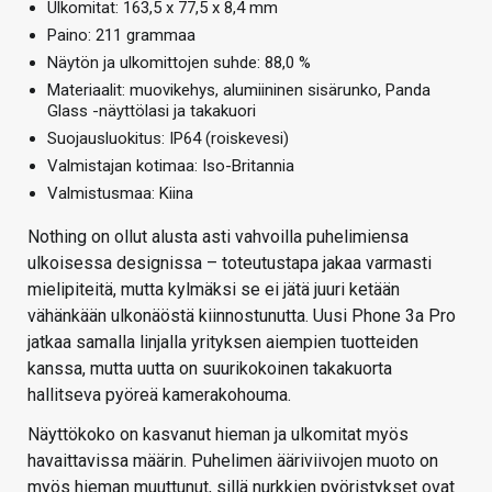
Ulkomitat: 163,5 x 77,5 x 8,4 mm
Paino: 211 grammaa
Näytön ja ulkomittojen suhde: 88,0 %
Materiaalit: muovikehys, alumiininen sisärunko, Panda
Glass -näyttölasi ja takakuori
Suojausluokitus: IP64 (roiskevesi)
Valmistajan kotimaa: Iso-Britannia
Valmistusmaa: Kiina
Nothing on ollut alusta asti vahvoilla puhelimiensa
ulkoisessa designissa – toteutustapa jakaa varmasti
mielipiteitä, mutta kylmäksi se ei jätä juuri ketään
vähänkään ulkonäöstä kiinnostunutta. Uusi Phone 3a Pro
jatkaa samalla linjalla yrityksen aiempien tuotteiden
kanssa, mutta uutta on suurikokoinen takakuorta
hallitseva pyöreä kamerakohouma.
Näyttökoko on kasvanut hieman ja ulkomitat myös
havaittavissa määrin. Puhelimen ääriviivojen muoto on
myös hieman muuttunut, sillä nurkkien pyöristykset ovat