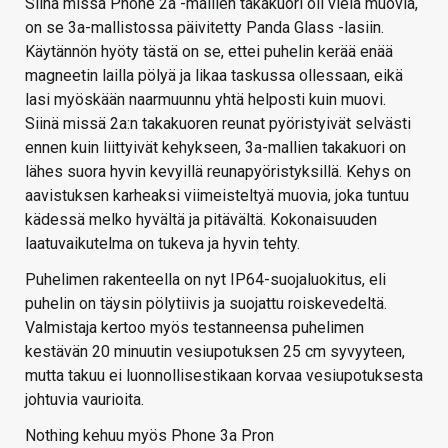
Siinä missä Phone 2a -mallien takakuori oli vielä muovia,
on se 3a-mallistossa päivitetty Panda Glass -lasiin.
Käytännön hyöty tästä on se, ettei puhelin kerää enää
magneetin lailla pölyä ja likaa taskussa ollessaan, eikä
lasi myöskään naarmuunnu yhtä helposti kuin muovi.
Siinä missä 2a:n takakuoren reunat pyöristyivät selvästi
ennen kuin liittyivät kehykseen, 3a-mallien takakuori on
lähes suora hyvin kevyillä reunapyöristyksillä. Kehys on
aavistuksen karheaksi viimeisteltyä muovia, joka tuntuu
kädessä melko hyvältä ja pitävältä. Kokonaisuuden
laatuvaikutelma on tukeva ja hyvin tehty.
Puhelimen rakenteella on nyt IP64-suojaluokitus, eli
puhelin on täysin pölytiivis ja suojattu roiskevedeltä.
Valmistaja kertoo myös testanneensa puhelimen
kestävän 20 minuutin vesiupotuksen 25 cm syvyyteen,
mutta takuu ei luonnollisestikaan korvaa vesiupotuksesta
johtuvia vaurioita.
Nothing kehuu myös Phone 3a Pron