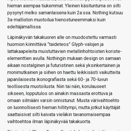
hieman aiempaa tiukemmat. Yleinen käsituntuma on silti
pysynyt melko samanlaisena kuin 2a:ssa. Nothing kutsuu
3a-malliston muotoilua hienostuneemmaksi kuin
edeltäjämallissa.
Läpinäkyvän takakuoren alle on muodostettu varmasti
huomion kiinnittävä ”taideteos” Glyph-valojen ja
lattakaapeleita muistuttavien metallinhohtoisten koriste-
elementtien avulla. Nothingin mukaan design on samaan
aikaan nostalginen ja futuristinen sekä yksinkertainen ja
monimutkainen ja siihen on haettu leikkisästi vaikutteita
japanilaisesta ikonografiasta sekä 60- ja 70-luvun
teollisesta muotoilusta. Niin tai näin, korulauseet
sikseen, lopputulos on ainakin massasta erottuva ja
omaan silmääni varsin onnistunut. Musta värivaihtoehto
on luonnollisesti hieman hillitympi, mutta jotkut käyttäjät
saattaisivat silti kaivata vieläkin tavanomaisempaa
vaihtoehtoa ilman läpinäkyvää takakuorta.