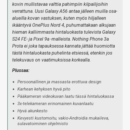
kovin mullistavaa valttia pahimpiin kilpailijoihin
verrattuna. Uusi Galaxy A56 antaa jälleen muilla osa-
alueilla kovan vastuksen, kuten myös hiljalleen
ikääntyvä OnePlus Nord 4, puhumattakaan alkujaan
hieman kalliimmasta hintaluokasta tulevista Galaxy
S24 FE- ja Pixel 9a -malleista. Nothing Phone 3a
Prota ei joka tapauksessa kannata jättää huomiotta
tästä hintaluokasta puhelinta etsiessä, etenkin jos
telekuvaus on vaatimuksissa korkealla.
Plussaa:
Persoonallinen ja massasta erottuva design
Karhean kehyksen hyvä pito
Pääkameran videokuvan laatu tässä hintaluokassa
3x-telekameran erinomainen kuvanlaatu
Hyvä akunkesto
Kevyesti kustomoitu, vakio-Androidia mukaileva,
sulavatoiminen ohjelmisto