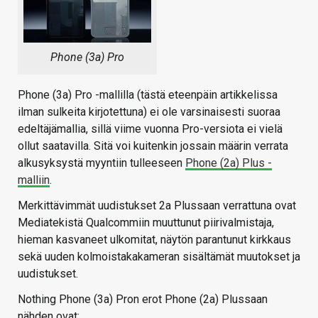
Phone (3a) Pro
Phone (3a) Pro -mallilla (tästä eteenpäin artikkelissa
ilman sulkeita kirjotettuna) ei ole varsinaisesti suoraa
edeltäjämallia, sillä viime vuonna Pro-versiota ei vielä
ollut saatavilla. Sitä voi kuitenkin jossain määrin verrata
alkusyksystä myyntiin tulleeseen
Phone (2a) Plus -
malliin
.
Merkittävimmät uudistukset 2a Plussaan verrattuna ovat
Mediatekistä Qualcommiin muuttunut piirivalmistaja,
hieman kasvaneet ulkomitat, näytön parantunut kirkkaus
sekä uuden kolmoistakakameran sisältämät muutokset ja
uudistukset.
Nothing Phone (3a) Pron erot Phone (2a) Plussaan
nähden ovat: