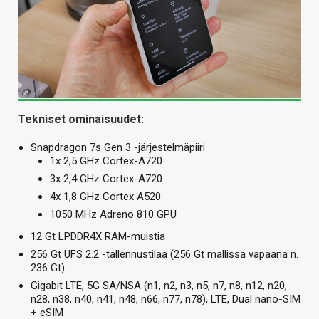
Tekniset ominaisuudet:
Snapdragon 7s Gen 3 -järjestelmäpiiri
1x 2,5 GHz Cortex-A720
3x 2,4 GHz Cortex-A720
4x 1,8 GHz Cortex A520
1050 MHz Adreno 810 GPU
12 Gt LPDDR4X RAM-muistia
256 Gt UFS 2.2 -tallennustilaa (256 Gt mallissa vapaana n.
236 Gt)
Gigabit LTE, 5G SA/NSA (n1, n2, n3, n5, n7, n8, n12, n20,
n28, n38, n40, n41, n48, n66, n77, n78), LTE, Dual nano-SIM
+ eSIM