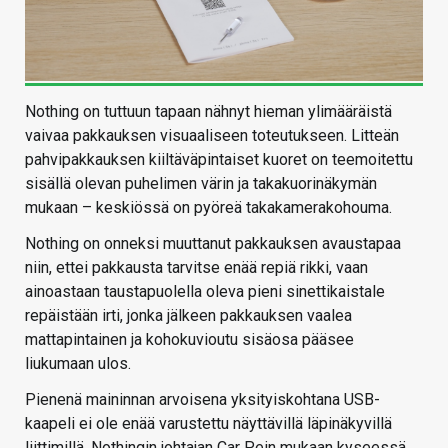
Nothing on tuttuun tapaan nähnyt hieman ylimääräistä
vaivaa pakkauksen visuaaliseen toteutukseen. Litteän
pahvipakkauksen kiiltäväpintaiset kuoret on teemoitettu
sisällä olevan puhelimen värin ja takakuorinäkymän
mukaan – keskiössä on pyöreä takakamerakohouma.
Nothing on onneksi muuttanut pakkauksen avaustapaa
niin, ettei pakkausta tarvitse enää repiä rikki, vaan
ainoastaan taustapuolella oleva pieni sinettikaistale
repäistään irti, jonka jälkeen pakkauksen vaalea
mattapintainen ja kohokuvioutu sisäosa pääsee
liukumaan ulos.
Pienenä maininnan arvoisena yksityiskohtana USB-
kaapeli ei ole enää varustettu näyttävillä läpinäkyvillä
liittimillä. Nothingin johtajan Car Pein mukaan kyseessä