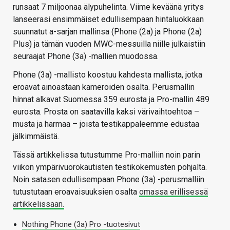
runsaat 7 miljoonaa älypuhelinta. Viime keväänä yritys
lanseerasi ensimmäiset edullisempaan hintaluokkaan
suunnatut a-sarjan mallinsa (Phone (2a) ja Phone (2a)
Plus) ja tämän vuoden MWC-messuilla niille julkaistiin
seuraajat Phone (3a) -mallien muodossa.
Phone (3a) -mallisto koostuu kahdesta mallista, jotka
eroavat ainoastaan kameroiden osalta. Perusmallin
hinnat alkavat Suomessa 359 eurosta ja Pro-mallin 489
eurosta. Prosta on saatavilla kaksi värivaihtoehtoa –
musta ja harmaa – joista testikappaleemme edustaa
jälkimmäistä.
Tässä artikkelissa tutustumme Pro-malliin noin parin
viikon ympärivuorokautisten testikokemusten pohjalta.
Noin satasen edullisempaan Phone (3a) -perusmalliin
tutustutaan eroavaisuuksien osalta
omassa erillisessä
artikkelissaan.
Nothing Phone (3a) Pro -tuotesivut