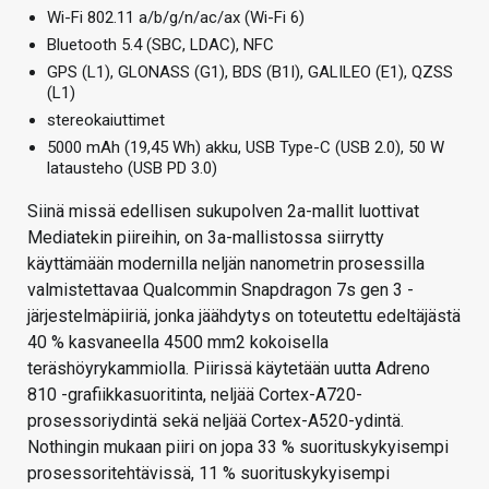
Wi-Fi 802.11 a/b/g/n/ac/ax (Wi-Fi 6)
Bluetooth 5.4 (SBC, LDAC), NFC
GPS (L1), GLONASS (G1), BDS (B1I), GALILEO (E1), QZSS
(L1)
stereokaiuttimet
5000 mAh (19,45 Wh) akku, USB Type-C (USB 2.0), 50 W
latausteho (USB PD 3.0)
Siinä missä edellisen sukupolven 2a-mallit luottivat
Mediatekin piireihin, on 3a-mallistossa siirrytty
käyttämään modernilla neljän nanometrin prosessilla
valmistettavaa Qualcommin Snapdragon 7s gen 3 -
järjestelmäpiiriä, jonka jäähdytys on toteutettu edeltäjästä
40 % kasvaneella 4500 mm2 kokoisella
teräshöyrykammiolla. Piirissä käytetään uutta Adreno
810 -grafiikkasuoritinta, neljää Cortex-A720-
prosessoriydintä sekä neljää Cortex-A520-ydintä.
Nothingin mukaan piiri on jopa 33 % suorituskykyisempi
prosessoritehtävissä, 11 % suorituskykyisempi