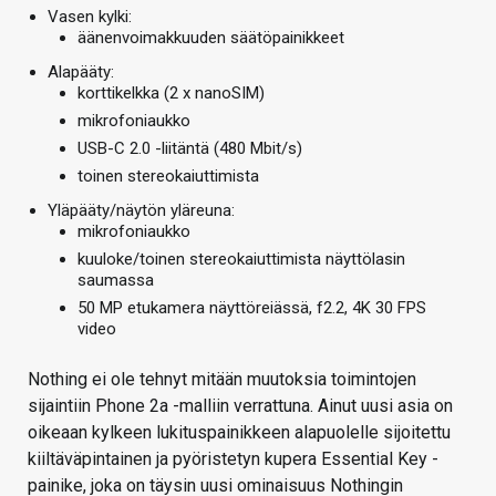
Vasen kylki:
äänenvoimakkuuden säätöpainikkeet
Alapääty:
korttikelkka (2 x nanoSIM)
mikrofoniaukko
USB-C 2.0 -liitäntä (480 Mbit/s)
toinen stereokaiuttimista
Yläpääty/näytön yläreuna:
mikrofoniaukko
kuuloke/toinen stereokaiuttimista näyttölasin
saumassa
50 MP etukamera näyttöreiässä, f2.2, 4K 30 FPS
video
Nothing ei ole tehnyt mitään muutoksia toimintojen
sijaintiin Phone 2a -malliin verrattuna. Ainut uusi asia on
oikeaan kylkeen lukituspainikkeen alapuolelle sijoitettu
kiiltäväpintainen ja pyöristetyn kupera Essential Key -
painike, joka on täysin uusi ominaisuus Nothingin