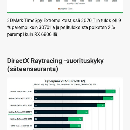
3DMark TimeSpy Extreme -testissä 3070 Ti:n tulos oli 9
% parempi kuin 3070:lla ja pelituloksista poiketen 2 %
parempi kuin RX 6800:llä.
DirectX Raytracing -suorituskyky
(säteenseuranta)