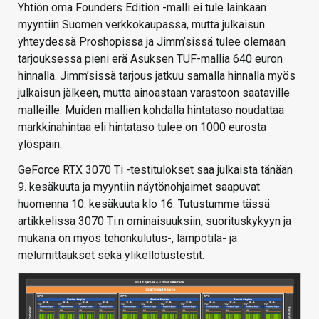
Yhtiön oma Founders Edition -malli ei tule lainkaan
myyntiin Suomen verkkokaupassa, mutta julkaisun
yhteydessä Proshopissa ja Jimm’sissä tulee olemaan
tarjouksessa pieni erä Asuksen TUF-mallia 640 euron
hinnalla. Jimm’sissä tarjous jatkuu samalla hinnalla myös
julkaisun jälkeen, mutta ainoastaan varastoon saataville
malleille. Muiden mallien kohdalla hintataso noudattaa
markkinahintaa eli hintataso tulee on 1000 eurosta
ylöspäin.
GeForce RTX 3070 Ti -testitulokset saa julkaista tänään
9. kesäkuuta ja myyntiin näytönohjaimet saapuvat
huomenna 10. kesäkuuta klo 16. Tutustumme tässä
artikkelissa 3070 Ti:n ominaisuuksiin, suorituskykyyn ja
mukana on myös tehonkulutus-, lämpötila- ja
melumittaukset sekä ylikellotustestit.