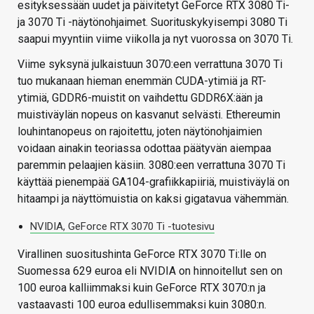
esityksessään uudet ja päivitetyt GeForce RTX 3080 Ti-
ja 3070 Ti -näytönohjaimet. Suorituskykyisempi 3080 Ti
saapui myyntiin viime viikolla ja nyt vuorossa on 3070 Ti.
Viime syksynä julkaistuun 3070:een verrattuna 3070 Ti
tuo mukanaan hieman enemmän CUDA-ytimiä ja RT-
ytimiä, GDDR6-muistit on vaihdettu GDDR6X:ään ja
muistiväylän nopeus on kasvanut selvästi. Ethereumin
louhintanopeus on rajoitettu, joten näytönohjaimien
voidaan ainakin teoriassa odottaa päätyvän aiempaa
paremmin pelaajien käsiin. 3080:een verrattuna 3070 Ti
käyttää pienempää GA104-grafiikkapiiriä, muistiväylä on
hitaampi ja näyttömuistia on kaksi gigatavua vähemmän.
NVIDIA, GeForce RTX 3070 Ti -tuotesivu
Virallinen suositushinta GeForce RTX 3070 Ti:lle on
Suomessa 629 euroa eli NVIDIA on hinnoitellut sen on
100 euroa kalliimmaksi kuin GeForce RTX 3070:n ja
vastaavasti 100 euroa edullisemmaksi kuin 3080:n.