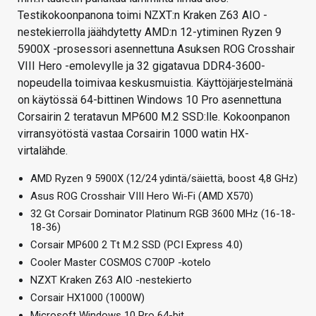
Testikokoonpanona toimi NZXT:n Kraken Z63 AIO -
nestekierrolla jäähdytetty AMD:n 12-ytiminen Ryzen 9
5900X -prosessori asennettuna Asuksen ROG Crosshair
VIII Hero -emolevylle ja 32 gigatavua DDR4-3600-
nopeudella toimivaa keskusmuistia. Käyttöjärjestelmänä
on käytössä 64-bittinen Windows 10 Pro asennettuna
Corsairin 2 teratavun MP600 M.2 SSD:lle. Kokoonpanon
virransyötöstä vastaa Corsairin 1000 watin HX-
virtalähde.
AMD Ryzen 9 5900X (12/24 ydintä/säiettä, boost 4,8 GHz)
Asus ROG Crosshair VIII Hero Wi-Fi (AMD X570)
32 Gt Corsair Dominator Platinum RGB 3600 MHz (16-18-
18-36)
Corsair MP600 2 Tt M.2 SSD (PCI Express 4.0)
Cooler Master COSMOS C700P -kotelo
NZXT Kraken Z63 AIO -nestekierto
Corsair HX1000 (1000W)
Microsoft Windows 10 Pro 64-bit