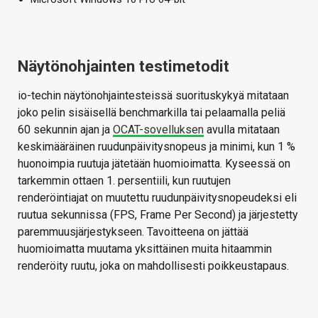
Näytönohjainten testimetodit
io-techin näytönohjaintesteissä suorituskykyä mitataan
joko pelin sisäisellä benchmarkilla tai pelaamalla peliä
60 sekunnin ajan ja
OCAT-sovelluksen
avulla mitataan
keskimääräinen ruudunpäivitysnopeus ja minimi, kun 1 %
huonoimpia ruutuja jätetään huomioimatta. Kyseessä on
tarkemmin ottaen 1. persentiili, kun ruutujen
renderöintiajat on muutettu ruudunpäivitysnopeudeksi eli
ruutua sekunnissa (FPS, Frame Per Second) ja järjestetty
paremmuusjärjestykseen. Tavoitteena on jättää
huomioimatta muutama yksittäinen muita hitaammin
renderöity ruutu, joka on mahdollisesti poikkeustapaus.