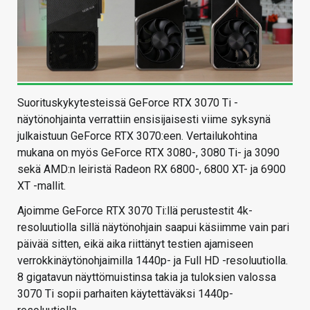
Suorituskykytesteissä GeForce RTX 3070 Ti -
näytönohjainta verrattiin ensisijaisesti viime syksynä
julkaistuun GeForce RTX 3070:een. Vertailukohtina
mukana on myös GeForce RTX 3080-, 3080 Ti- ja 3090
sekä AMD:n leiristä Radeon RX 6800-, 6800 XT- ja 6900
XT -mallit.
Ajoimme GeForce RTX 3070 Ti:llä perustestit 4k-
resoluutiolla sillä näytönohjain saapui käsiimme vain pari
päivää sitten, eikä aika riittänyt testien ajamiseen
verrokkinäytönohjaimilla 1440p- ja Full HD -resoluutiolla.
8 gigatavun näyttömuistinsa takia ja tuloksien valossa
3070 Ti sopii parhaiten käytettäväksi 1440p-