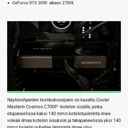
GeForce RTX 3090: alkaen 2700€
Näytönohjainten testikokoonpano on kasattu Cooler
Masterin Cosmos C700P -kotelon sisälle, jonka
etupaneelissa kaksi 140 mm:n kotelotuuletinta imee
viileää ilmaa kotelon sisuksiin ja takapaneelissa yksi 140
mm:n tuuletin puhaltaa lämmintä ilmaa ulos.