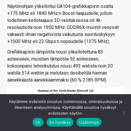
Näytönohjain ylikellottui GA104-grafiikkapiirin osalta
+175 MHz eli 1840 MHz:n Boost-taajuudelle, jolloin
todellinen kellotaajuus 3D-rasituksessa oli 4k-
resoluutiolla noin 1950 MHz. GDDR6X-muistit venyivät
vakaasti ilman negatiivista vaikutusta suorituskykyyn
+1000 MHz eli 22 Gbps:n nopeudelle (1375 MHz).
Grafiikkapiirin lämpötila nousi ylikellotettuna 83
asteeseen, muistien lämpötila 92 asteeseen,
kokoonpano tehonkulutus nousi 493 watista noin 20
watilla 514 wattiin ja melutaso desibelillä hieman
äänekkäästä äänekkäämmäksi (60 % 2185 RPM).
Käytämme evästeitä sivuston toiminnoissa, ominaisuuksissa ja
liikenteen analysoinnissa. Käyttämällä sivustoa hyväksyt
evästeiden käytön.
Ok
En hyväksy
Lisätietoja