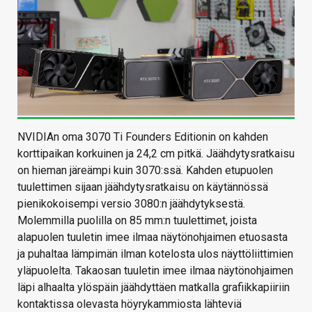
NVIDIAn oma 3070 Ti Founders Editionin on kahden
korttipaikan korkuinen ja 24,2 cm pitkä. Jäähdytysratkaisu
on hieman järeämpi kuin 3070:ssä. Kahden etupuolen
tuulettimen sijaan jäähdytysratkaisu on käytännössä
pienikokoisempi versio 3080:n jäähdytyksestä.
Molemmilla puolilla on 85 mm:n tuulettimet, joista
alapuolen tuuletin imee ilmaa näytönohjaimen etuosasta
ja puhaltaa lämpimän ilman kotelosta ulos näyttöliittimien
yläpuolelta. Takaosan tuuletin imee ilmaa näytönohjaimen
läpi alhaalta ylöspäin jäähdyttäen matkalla grafiikkapiiriin
kontaktissa olevasta höyrykammiosta lähteviä