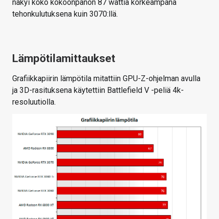
näkyi koko kokoonpanon 87 wattia korkeampana
tehonkulutuksena kuin 3070:llä.
Lämpötilamittaukset
Grafiikkapiirin lämpötila mitattiin GPU-Z-ohjelman avulla
ja 3D-rasituksena käytettiin Battlefield V -peliä 4k-
resoluutiolla.