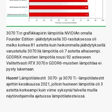
3070 Ti:n grafiikkapiirin lämpötila NVIDIAn omalla
Founder Edition -jäähdytyksellä 3D-rasituksessa oli
melko korkea 81 astetta kuin heikommalla jäähdytyksellä
varustetulla 3070:llä lämpötila oli 7 astetta alhaisempi.
GDDR6X-muistien lämpötila nousi 92 asteeseen.
Valitettvasti RTX 3070:n GDDR6-muistien lämpötilaa ei
pysty lukemaan.
Huom!
Lämpötilatestit 3070- ja 3070 Ti -lämpötilatestit
ajettiin kesäkuussa 2021, jolloin huoneen lämpötila oli 3
astetta korkeampi kuin viime syksynä/talvella muilla
näytönohjaimilla ajetuissa lämpötilatesteissä.