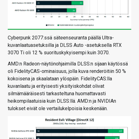
Cyberpunk 2077:ssä säteenseuranta päällä Ultra-
kuvanlaatuasetuksilla ja DLSS Auto -asetuksella RTX
3070 Ti oli 12 % suorituskykyisempi kuin 3070.
AMD:n Radeon-näytönohjaimilla DLSS:n sijaan käytössä
oli FidelityCAS-ominaisuus, jolla kuva renderöitiin 50 %
kokoisena ja skaalataan ylöspäin. FidelityCAS:lla
kuvanlaatu ja erityisesti yksityiskohdat olivat
silmämääräisesti tarkasteltuna huomattavasti
heikompilaatuisia kuin DLSS:llä. AMD:n ja NVIDIAn
tulokset eivät ole vertailukelpoisia keskenään.