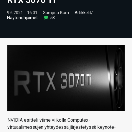
ARTIKKELIT
9.6.2021 - 16:01
Sampsa Kurri
Artikkelit
/
Näytönohjaimet
53
VIDEOT
TECHBBS
TIETOA
HINTA.FI
KAUPPA
VAIHDA TEEMA
HAKU
NVIDIA esitteli viime viikolla Computex-
virtuaalimessujen yhteydessä järjestetyssä keynote-