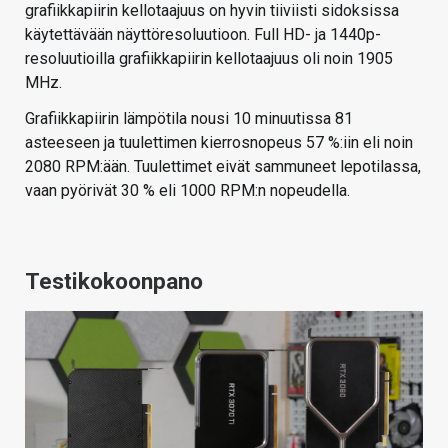
grafiikkapiirin kellotaajuus on hyvin tiiviisti sidoksissa
käytettävään näyttöresoluutioon. Full HD- ja 1440p-
resoluutioilla grafiikkapiirin kellotaajuus oli noin 1905
MHz.
Grafiikkapiirin lämpötila nousi 10 minuutissa 81
asteeseen ja tuulettimen kierrosnopeus 57 %:iin eli noin
2080 RPM:ään. Tuulettimet eivät sammuneet lepotilassa,
vaan pyörivät 30 % eli 1000 RPM:n nopeudella.
Testikokoonpano