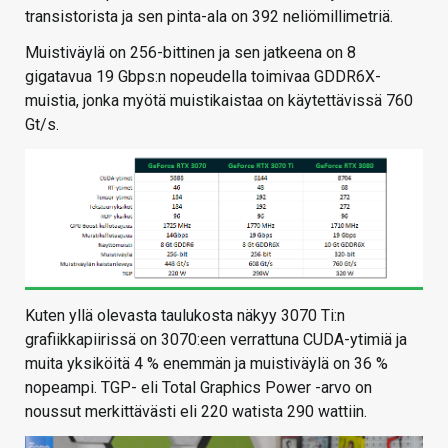
transistorista ja sen pinta-ala on 392 neliömillimetriä.
Muistiväylä on 256-bittinen ja sen jatkeena on 8
gigatavua 19 Gbps:n nopeudella toimivaa GDDR6X-
muistia, jonka myötä muistikaistaa on käytettävissä 760
Gt/s.
Kuten yllä olevasta taulukosta näkyy 3070 Ti:n
grafiikkapiirissä on 3070:een verrattuna CUDA-ytimiä ja
muita yksiköitä 4 % enemmän ja muistiväylä on 36 %
nopeampi. TGP- eli Total Graphics Power -arvo on
noussut merkittävästi eli 220 watista 290 wattiin.