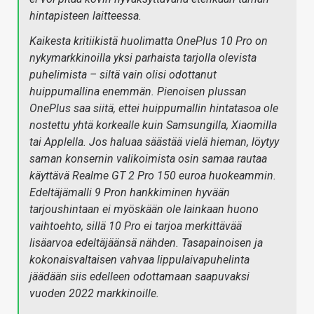
hintapisteen laitteessa.
Kaikesta kritiikistä huolimatta OnePlus 10 Pro on
nykymarkkinoilla yksi parhaista tarjolla olevista
puhelimista – siltä vain olisi odottanut
huippumallina enemmän. Pienoisen plussan
OnePlus saa siitä, ettei huippumallin hintatasoa ole
nostettu yhtä korkealle kuin Samsungilla, Xiaomilla
tai Applella. Jos haluaa säästää vielä hieman, löytyy
saman konsernin valikoimista osin samaa rautaa
käyttävä Realme GT 2 Pro 150 euroa huokeammin.
Edeltäjämalli 9 Pron hankkiminen hyvään
tarjoushintaan ei myöskään ole lainkaan huono
vaihtoehto, sillä 10 Pro ei tarjoa merkittävää
lisäarvoa edeltäjäänsä nähden. Tasapainoisen ja
kokonaisvaltaisen vahvaa lippulaivapuhelinta
jäädään siis edelleen odottamaan saapuvaksi
vuoden 2022 markkinoille.