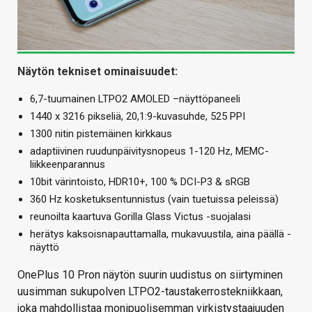
Näytön tekniset ominaisuudet:
6,7-tuumainen LTPO2 AMOLED –näyttöpaneeli
1440 x 3216 pikseliä, 20,1:9-kuvasuhde, 525 PPI
1300 nitin pistemäinen kirkkaus
adaptiivinen ruudunpäivitysnopeus 1-120 Hz, MEMC-
liikkeenparannus
10bit värintoisto, HDR10+, 100 % DCI-P3 & sRGB
360 Hz kosketuksentunnistus (vain tuetuissa peleissä)
reunoilta kaartuva Gorilla Glass Victus -suojalasi
herätys kaksoisnapauttamalla, mukavuustila, aina päällä -
näyttö
OnePlus 10 Pron näytön suurin uudistus on siirtyminen
uusimman sukupolven LTPO2-taustakerrostekniikkaan,
joka mahdollistaa monipuolisemman virkistystaajuuden