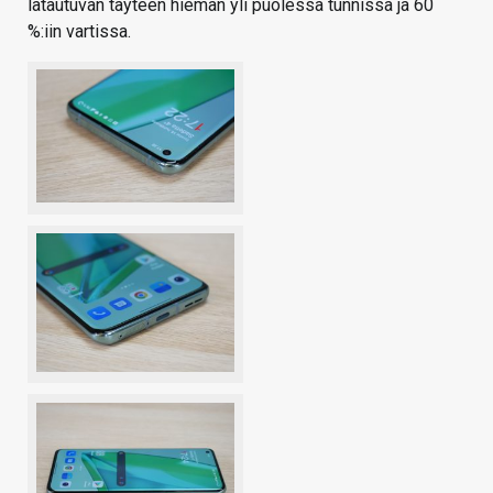
latautuvan täyteen hieman yli puolessa tunnissa ja 60
%:iin vartissa.