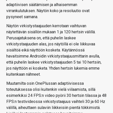
adaptiivisen säätämisen ja alhaisemman
virrankulutuksen. Näytön koko ja resoluutio ovat
pysyneet samana.
Näytön virkistystaajuuden kerrotaan vaihtuvan
näytettävän sisällön mukaan 1 ja 120 hertsin välillä.
Perusajatuksena on, että puhelin laskee
virkistystaajuuden alas, jos näytöllä ei ole liikkuvaa
sisältöä eikä näyttöön kosketa. Käytännössä
havaitsimme Androidin virkistystaajuusmittarin avulla,
että puhelin laskee virkistystaajuuden 5 tai 10 hertsiin,
jos näyttöön ei kosketa. Yhden hertsin lukemia emme
kuitenkaan nähneet.
Muutamilta osin OnePlussan adaptiivisessa
toteutuksessa olisi kuitenkin vielä viilaamista, sillä
esimerkiksi 24 FPS:n video pyörii 30 hertsin tilassa ja 48
FPS:n testivideossa virkistystaajuus vaihteli 30 ja 60 Hz
välillä, aiheuttaen sulaviin liikkeisiin pientä tökkimistä.