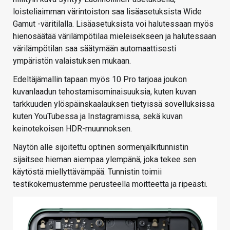
loisteliaimman värintoiston saa lisäasetuksista Wide
Gamut -väritilalla. Lisäasetuksista voi halutessaan myös
hienosäätää värilämpötilaa mieleisekseen ja halutessaan
värilämpötilan saa säätymään automaattisesti
ympäristön valaistuksen mukaan.
Edeltäjämallin tapaan myös 10 Pro tarjoaa joukon
kuvanlaadun tehostamisominaisuuksia, kuten kuvan
tarkkuuden ylöspäinskaalauksen tietyissä sovelluksissa
kuten YouTubessa ja Instagramissa, sekä kuvan
keinotekoisen HDR-muunnoksen.
Näytön alle sijoitettu optinen sormenjälkitunnistin
sijaitsee hieman aiempaa ylempänä, joka tekee sen
käytöstä miellyttävämpää. Tunnistin toimii
testikokemustemme perusteella moitteetta ja ripeästi.