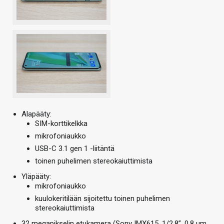
Alapääty:
SIM-korttikelkka
mikrofoniaukko
USB-C 3.1 gen 1 -liitäntä
toinen puhelimen stereokaiuttimista
Yläpääty:
mikrofoniaukko
kuulokeritilään sijoitettu toinen puhelimen
stereokaiuttimista
32 megapikselin etukamera (Sony IMX615, 1/2,8”, 0,8 um