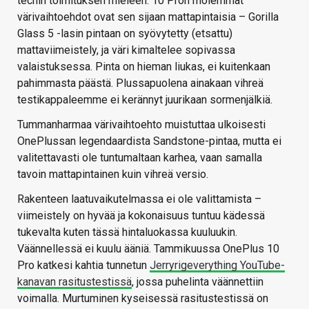
techin toimituksen mieleen. 10 Pron molemmat
värivaihtoehdot ovat sen sijaan mattapintaisia – Gorilla
Glass 5 -lasin pintaan on syövytetty (etsattu)
mattaviimeistely, ja väri kimaltelee sopivassa
valaistuksessa. Pinta on hieman liukas, ei kuitenkaan
pahimmasta päästä. Plussapuolena ainakaan vihreä
testikappaleemme ei kerännyt juurikaan sormenjälkiä.
Tummanharmaa värivaihtoehto muistuttaa ulkoisesti
OnePlussan legendaardista Sandstone-pintaa, mutta ei
valitettavasti ole tuntumaltaan karhea, vaan samalla
tavoin mattapintainen kuin vihreä versio.
Rakenteen laatuvaikutelmassa ei ole valittamista –
viimeistely on hyvää ja kokonaisuus tuntuu kädessä
tukevalta kuten tässä hintaluokassa kuuluukin.
Väännellessä ei kuulu ääniä. Tammikuussa OnePlus 10
Pro katkesi kahtia tunnetun
Jerryrigeverything YouTube-
kanavan rasitustestissä
, jossa puhelinta väännettiin
voimalla. Murtuminen kyseisessä rasitustestissä on