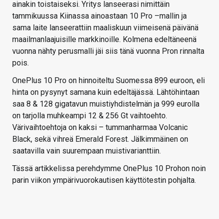
ainakin toistaiseksi. Yritys lanseerasi nimittäin
tammikuussa Kiinassa ainoastaan 10 Pro –mallin ja
sama laite lanseerattiin maaliskuun viimeisenä päivänä
maailmanlaajuisille markkinoille. Kolmena edeltäneenä
vuonna nähty perusmalli jäi siis tänä vuonna Pron rinnalta
pois.
OnePlus 10 Pro on hinnoiteltu Suomessa 899 euroon, eli
hinta on pysynyt samana kuin edeltäjässä. Lähtöhintaan
saa 8 & 128 gigatavun muistiyhdistelmän ja 999 eurolla
on tarjolla muhkeampi 12 & 256 Gt vaihtoehto.
Värivaihtoehtoja on kaksi – tummanharmaa Volcanic
Black, sekä vihreä Emerald Forest. Jälkimmäinen on
saatavilla vain suurempaan muistivarianttiin.
Tässä artikkelissa perehdymme OnePlus 10 Prohon noin
parin viikon ympärivuorokautisen käyttötestin pohjalta.