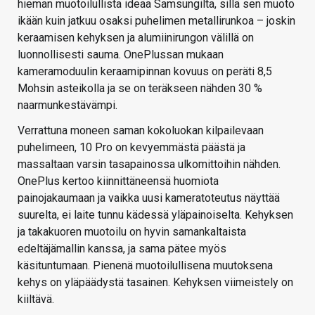
hieman muotoilullista ideaa Samsungilta, sillä sen muoto
ikään kuin jatkuu osaksi puhelimen metallirunkoa – joskin
keraamisen kehyksen ja alumiinirungon välillä on
luonnollisesti sauma. OnePlussan mukaan
kameramoduulin keraamipinnan kovuus on peräti 8,5
Mohsin asteikolla ja se on teräkseen nähden 30 %
naarmunkestävämpi.
Verrattuna moneen saman kokoluokan kilpailevaan
puhelimeen, 10 Pro on kevyemmästä päästä ja
massaltaan varsin tasapainossa ulkomittoihin nähden.
OnePlus kertoo kiinnittäneensä huomiota
painojakaumaan ja vaikka uusi kameratoteutus näyttää
suurelta, ei laite tunnu kädessä yläpainoiselta. Kehyksen
ja takakuoren muotoilu on hyvin samankaltaista
edeltäjämallin kanssa, ja sama pätee myös
käsituntumaan. Pienenä muotoilullisena muutoksena
kehys on yläpäädystä tasainen. Kehyksen viimeistely on
kiiltävä.