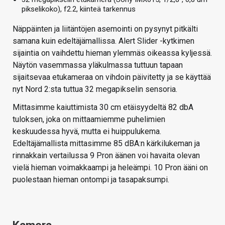
pikselikoko), f2.2, kiinteä tarkennus
Näppäinten ja liitäntöjen asemointi on pysynyt pitkälti
samana kuin edeltäjämallissa. Alert Slider -kytkimen
sijaintia on vaihdettu hieman ylemmäs oikeassa kyljessä.
Näytön vasemmassa yläkulmassa tuttuun tapaan
sijaitsevaa etukameraa on vihdoin päivitetty ja se käyttää
nyt Nord 2:sta tuttua 32 megapikselin sensoria.
Mittasimme kaiuttimista 30 cm etäisyydeltä 82 dbA
tuloksen, joka on mittaamiemme puhelimien
keskuudessa hyvä, mutta ei huippulukema.
Edeltäjämallista mittasimme 85 dBA:n kärkilukeman ja
rinnakkain vertailussa 9 Pron äänen voi havaita olevan
vielä hieman voimakkaampi ja heleämpi. 10 Pron ääni on
puolestaan hieman ontompi ja tasapaksumpi.