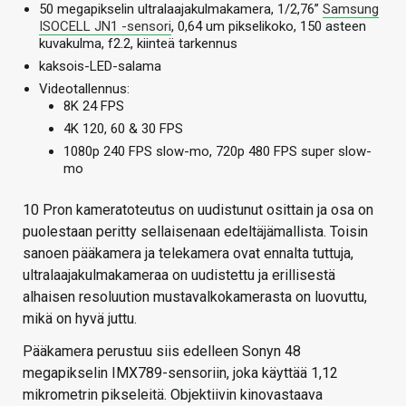
50 megapikselin ultralaajakulmakamera, 1/2,76”
Samsung
ISOCELL JN1 -sensori
, 0,64 um pikselikoko, 150 asteen
kuvakulma, f2.2, kiinteä tarkennus
kaksois-LED-salama
Videotallennus:
8K 24 FPS
4K 120, 60 & 30 FPS
1080p 240 FPS slow-mo, 720p 480 FPS super slow-
mo
10 Pron kameratoteutus on uudistunut osittain ja osa on
puolestaan peritty sellaisenaan edeltäjämallista. Toisin
sanoen pääkamera ja telekamera ovat ennalta tuttuja,
ultralaajakulmakameraa on uudistettu ja erillisestä
alhaisen resoluution mustavalkokamerasta on luovuttu,
mikä on hyvä juttu.
Pääkamera perustuu siis edelleen Sonyn 48
megapikselin IMX789-sensoriin, joka käyttää 1,12
mikrometrin pikseleitä. Objektiivin kinovastaava