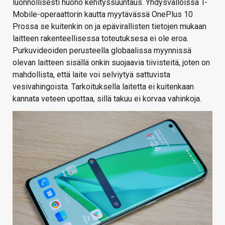
luonnollisesti huono kehityssuuntaus. Yhdysvalloissa T-
Mobile-operaattorin kautta myytävässä OnePlus 10
Prossa se kuitenkin on ja epävirallisten tietojen mukaan
laitteen rakenteellisessa toteutuksesa ei ole eroa.
Purkuvideoiden perusteella globaalissa myynnissä
olevan laitteen sisällä onkin suojaavia tiivisteitä, joten on
mahdollista, että laite voi selviytyä sattuvista
vesivahingoista. Tarkoituksella laitetta ei kuitenkaan
kannata veteen upottaa, sillä takuu ei korvaa vahinkoja.