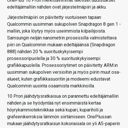
OnePlus 10 Pron merkittävimmät tekniset uudistukset
edeltäjämalliin nähden ovat järjestelmäpiiri ja akku.
Järjestelmäpiiri on päivitetty vuotuiseen tapaan
Qualcommin uusimman sukupolven Snapdragon 8 gen 1 -
malliin, joka löytyy myös useimmista kilpailijoista.
Samsungin neljän nanometrin prosessilla valmistettava
piiri on Qualcommin mukaan edeltäjäänsä (Snapdragon
888) nähden 20 % suorituskykyisempi
prosessoripuolella ja 30 % suorituskykyisempi
grafiikkapuolella. Prosessoriytimet on päivitetty ARM:in
uusimman sukupolven versioihin ja myös piirin muut osa-
alueet, kuten grafiikkasuoritin ja modeemi edustavat
Qualcommin uusinta osaamista markkinoilla.
10 Pron jäähdytysratkaisua on parannettu edeltäjämalliin
nähden ja se hyödyntää nyt ensimmäistä kertaa
höyrykammiotekniikkaa sekä kupari, kuparihiili ja
grafeenikerroksia lämmön siirtämiseen. OnePlussan
mukaan jäähdytysratkaisun kokonaisala on yli A5-paperin