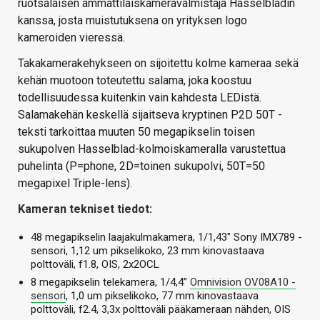
ruotsalaisen ammattilaiskameravalmistaja Hasselbladin
kanssa, josta muistutuksena on yrityksen logo
kameroiden vieressä.
Takakamerakehykseen on sijoitettu kolme kameraa sekä
kehän muotoon toteutettu salama, joka koostuu
todellisuudessa kuitenkin vain kahdesta LEDistä.
Salamakehän keskellä sijaitseva kryptinen P2D 50T -
teksti tarkoittaa muuten 50 megapikselin toisen
sukupolven Hasselblad-kolmoiskameralla varustettua
puhelinta (P=phone, 2D=toinen sukupolvi, 50T=50
megapixel Triple-lens).
Kameran tekniset tiedot:
48 megapikselin laajakulmakamera, 1/1,43″ Sony IMX789 -
sensori, 1,12 um pikselikoko, 23 mm kinovastaava
polttoväli, f1.8, OIS, 2x2OCL
8 megapikselin telekamera, 1/4,4”
Omnivision OV08A10 -
sensori
, 1,0 um pikselikoko, 77 mm kinovastaava
polttoväli, f2.4, 3,3x polttoväli pääkameraan nähden, OIS