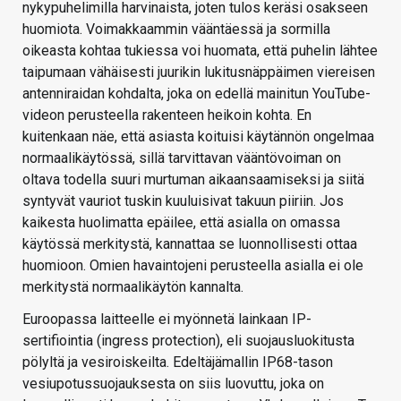
nykypuhelimilla harvinaista, joten tulos keräsi osakseen
huomiota. Voimakkaammin vääntäessä ja sormilla
oikeasta kohtaa tukiessa voi huomata, että puhelin lähtee
taipumaan vähäisesti juurikin lukitusnäppäimen viereisen
antenniraidan kohdalta, joka on edellä mainitun YouTube-
videon perusteella rakenteen heikoin kohta. En
kuitenkaan näe, että asiasta koituisi käytännön ongelmaa
normaalikäytössä, sillä tarvittavan vääntövoiman on
oltava todella suuri murtuman aikaansaamiseksi ja siitä
syntyvät vauriot tuskin kuuluisivat takuun piiriin. Jos
kaikesta huolimatta epäilee, että asialla on omassa
käytössä merkitystä, kannattaa se luonnollisesti ottaa
huomioon. Omien havaintojeni perusteella asialla ei ole
merkitystä normaalikäytön kannalta.
Euroopassa laitteelle ei myönnetä lainkaan IP-
sertifiointia (ingress protection), eli suojausluokitusta
pölyltä ja vesiroiskeilta. Edeltäjämallin IP68-tason
vesiupotussuojauksesta on siis luovuttu, joka on