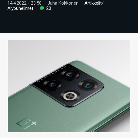
14.4.2022 - 23:58
Juha Kokkonen
Artikkelit
/
ARTIKKELIT
Älypuhelimet
20
VIDEOT
TECHBBS
TIETOA
HINTA.FI
KAUPPA
VAIHDA TEEMA
HAKU