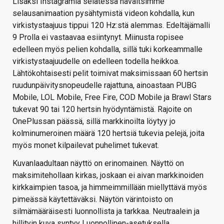
Lisäksi Instagramia selatessa havaitsimme
selausanimaation pysähtymistä videon kohdalla, kun
virkistystaajuus tippui 120 Hz:stä alemmas. Edeltäjämalli
9 Prolla ei vastaavaa esiintynyt. Miinusta ropisee
edelleen myös pelien kohdalla, sillä tuki korkeammalle
virkistystaajuudelle on edelleen todella heikkoa.
Lähtökohtaisesti pelit toimivat maksimissaan 60 hertsin
ruudunpäivitysnopeudelle rajattuna, ainoastaan PUBG
Mobile, LOL Mobile, Free Fire, COD Mobile ja Brawl Stars
tukevat 90 tai 120 hertsin hyödyntämistä. Rajoite on
OnePlussan päässä, sillä markkinoilta löytyy jo
kolminumeroinen määrä 120 hertsiä tukevia pelejä, joita
myös monet kilpailevat puhelimet tukevat.
Kuvanlaadultaan näyttö on erinomainen. Näyttö on
maksimitehollaan kirkas, joskaan ei aivan markkinoiden
kirkkaimpien tasoa, ja himmeimmillään miellyttävä myös
pimeässä käytettäväksi. Näytön värintoisto on
silmämääräisesti luonnollista ja tarkkaa. Neutraalein ja
hillityin kuva syntyy Luonnollinen-asetuksella,