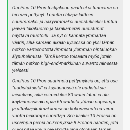
OnePlus 10 Pron testijakson päätteeksi tunnelma on
hieman pettynyt. Lopulta ehkäpä laitteen
suurimmaksi ja näkyvimmäksi uudistukseksi tuntuu
jäävän takakuoren ja takakameran uudistunut
näyttävä muotoilu. Ja nyt ei kannata ymmärtää
väärin, sillä samaan aikaan kyseessä on yksi tämän
hetken varteenotettavimmista ylemmän hintaluokan
älypuhelimista. Tämä kertoo toisaalta myös jotain
tämän hetken high-end-markkinan suvantovaiheesta
yleisesti.
OnePlus 10 Pron suurimpia pettymyksiä on, että osa
”uudistuksista” ei käytännössä ole uudistuksia
laisinkaan, sillä esimerkiksi 80 watin laturi ei ole
käytännössä aiempaa 65 wattista yhtään nopeampi
ja ultralaajakulmakamera on kokonaisuutena viime
vuotta heikompi suorittaja. Sen lisäksi 10 Prossa on
useampia pieniä heikennyksiä 9 Prohon nähden, jota
ei voi pitää kovin hyväksyttävänä etenkään tämän