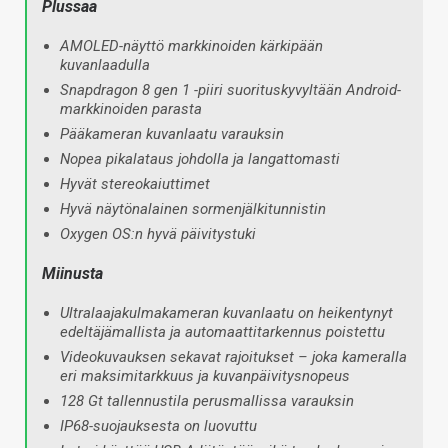
Plussaa
AMOLED-näyttö markkinoiden kärkipään
kuvanlaadulla
Snapdragon 8 gen 1 -piiri suorituskyvyltään Android-
markkinoiden parasta
Pääkameran kuvanlaatu varauksin
Nopea pikalataus johdolla ja langattomasti
Hyvät stereokaiuttimet
Hyvä näytönalainen sormenjälkitunnistin
Oxygen OS:n hyvä päivitystuki
Miinusta
Ultralaajakulmakameran kuvanlaatu on heikentynyt
edeltäjämallista ja automaattitarkennus poistettu
Videokuvauksen sekavat rajoitukset – joka kameralla
eri maksimitarkkuus ja kuvanpäivitysnopeus
128 Gt tallennustila perusmallissa varauksin
IP68-suojauksesta on luovuttu