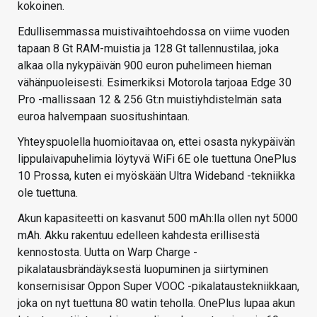
kokoinen.
Edullisemmassa muistivaihtoehdossa on viime vuoden
tapaan 8 Gt RAM-muistia ja 128 Gt tallennustilaa, joka
alkaa olla nykypäivän 900 euron puhelimeen hieman
vähänpuoleisesti. Esimerkiksi Motorola tarjoaa Edge 30
Pro -mallissaan 12 & 256 Gt:n muistiyhdistelmän sata
euroa halvempaan suositushintaan.
Yhteyspuolella huomioitavaa on, ettei osasta nykypäivän
lippulaivapuhelimia löytyvä WiFi 6E ole tuettuna OnePlus
10 Prossa, kuten ei myöskään Ultra Wideband -tekniikka
ole tuettuna.
Akun kapasiteetti on kasvanut 500 mAh:lla ollen nyt 5000
mAh. Akku rakentuu edelleen kahdesta erillisestä
kennostosta. Uutta on Warp Charge -
pikalatausbrändäyksestä luopuminen ja siirtyminen
konsernisisar Oppon Super VOOC -pikalataustekniikkaan,
joka on nyt tuettuna 80 watin teholla. OnePlus lupaa akun