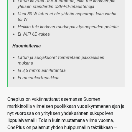
Laturi käyttää USB-A-liitäntää, eikä tue korkeampia
yleisen standardin USB-PD-lataustehoja
Uusi 80 W laturi ei ole yhtään nopeampi kuin vanha
65 W
Heikko tuki korkean ruudunpäivitysnopeuden peleille
Ei WiFi 6E -tukea
Huomioitavaa
Laturi ja suojakuoret toimitetaan pakkauksen
mukana
Ei 3,5 mm:n ääniliitäntää
Ei muistikorttipaikkaa
Oneplus on vakiinnuttanut asemansa Suomen
markkinoilla viimeisen puolikkaan vuosikymmenen ajan ja
nyt vuorossa on yrityksen yhdeksännen sukupolven
lippulaivamalli. Toisin kuin muutamana viime vuonna,
OnePlus on palannut yhden huippumallin taktiikkaan –