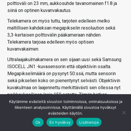
polttoväli on 23 mm, aukkosuhde tavanomainen f1.8 ja
siinä on optinen kuvanvakautus.
Telekamera on myös tuttu, tarjoten edelleen melko
maltillisen kahdeksan megapikselin resoluution sekä
3,3-kertaisen polttovälin pääkameraan nähden.
Telekamera tarjoaa edelleen myös optisen
kuvanvakaimen.
Ultralaajakulmakamera on sen sijaan uusi sekä Samsung
ISOCELL JN1 -kuvasensorin että objektiivin osalta.
Megapikselimäärä on pysynyt 50:ssä, mutta sensorin
sekä pikselien koko on pienentynyt selvästi. Objektiivin
kuvakulmaa on laajennettu merkittävästi sen ollessa nyt
poikkeuksellisen laaja 150 astetta. Tämän hetken
älypuhelinmarkkinoilta ei löydy tätä laajemman
Käytämme evästeitä sivuston toiminnoissa, ominaisuuksissa ja
liikenteen analysoinnissa. Käyttämällä sivustoa hyväksyt
kuvakulman kameraa. Miinuspuolena automaattitarkennus
evästeiden käytön.
on jätetty kameran ominaisuuksista pois, eli
Ok
En hyväksy
Lisätietoja
makrokuvaus ei ole enää mahdollista.