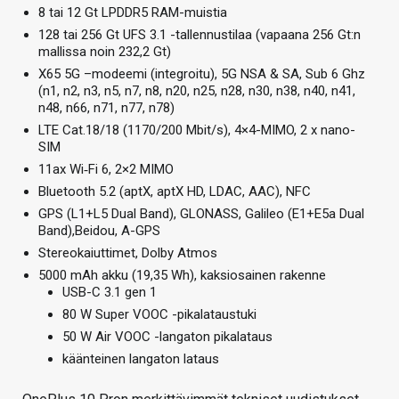
8 tai 12 Gt LPDDR5 RAM-muistia
128 tai 256 Gt UFS 3.1 -tallennustilaa (vapaana 256 Gt:n
mallissa noin 232,2 Gt)
X65 5G –modeemi (integroitu), 5G NSA & SA, Sub 6 Ghz
(n1, n2, n3, n5, n7, n8, n20, n25, n28, n30, n38, n40, n41,
n48, n66, n71, n77, n78)
LTE Cat.18/18 (1170/200 Mbit/s), 4×4-MIMO, 2 x nano-
SIM
11ax Wi‑Fi 6, 2×2 MIMO
Bluetooth 5.2 (aptX, aptX HD, LDAC, AAC), NFC
GPS (L1+L5 Dual Band), GLONASS, Galileo (E1+E5a Dual
Band),Beidou, A-GPS
Stereokaiuttimet, Dolby Atmos
5000 mAh akku (19,35 Wh), kaksiosainen rakenne
USB-C 3.1 gen 1
80 W Super VOOC -pikalataustuki
50 W Air VOOC -langaton pikalataus
käänteinen langaton lataus