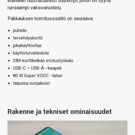
edelleen huomattavasti suurempi, johon on syynä
runsaampi vakiovarustelu.
Pakkauksen toimitussisältö on seuraava:
puhelin
tervehdyskortti
pikakäyttöohje
käyttöturvatiedote
SIM-korttikelkan irrotustyökalu
USB-C – USB-A –kaapeli
80 W Super VOOC –laturi
taipuisa suojakuori
Rakenne ja tekniset ominaisuudet