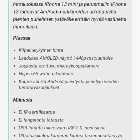
hintaluokassa iPhone 13 mini ja perusmallin iPhone
13 tarjoavat Android-markkinoiden ulkopuolelta
pienten puhelinten ystävälle erittäin hyvää vastinetta
hinnoilleen.
Plussaa
Kilpailukykyinen hinta
Laadukas AMOLED-näyttö 1440p-resoluutiolla
Joukosta erottuva mikroskooppikamera
Nopea 65 watin pikalataus
Kolme suurta Android-päivitystä ja neljän vuoden
tietoturvakorjaukset
Miinusta
Ei IP-sertifikaattia
Ei langatonta latausta
USB-liitäntä tukee vain USB 2.0 -nopeuksia
Ultralaajakulmakameran kiinteä tarkennusetäisyys