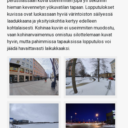
perustilassaan kuvia useimmiten jopa yli sekunnin
hieman kevennetyn yökuvatilan tapaan. Lopputulokset
kuvissa ovat luokassaan hyviä värintoiston säilyessä
laadukkaana ja yksityiskohtia kertyy edelleen
kohtalaisesti. Kohinaa kuviin ei useimmiten muodostu,
vaan kohinanvaimennus onnistuu silottelemaan kuvat
hyvin, mutta pahimmissa tapauksissa lopputulos voi
jäädä havaittavasti laikukkaaksi.