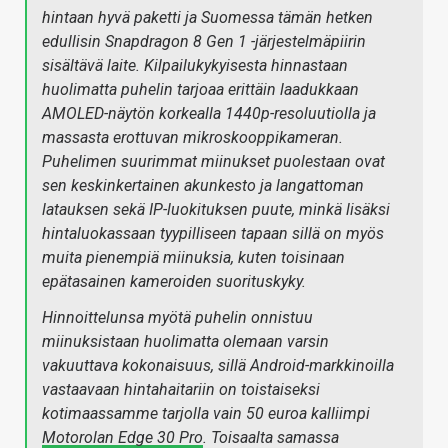
hintaan hyvä paketti ja Suomessa tämän hetken
edullisin Snapdragon 8 Gen 1 -järjestelmäpiirin
sisältävä laite. Kilpailukykyisesta hinnastaan
huolimatta puhelin tarjoaa erittäin laadukkaan
AMOLED-näytön korkealla 1440p-resoluutiolla ja
massasta erottuvan mikroskooppikameran.
Puhelimen suurimmat miinukset puolestaan ovat
sen keskinkertainen akunkesto ja langattoman
latauksen sekä IP-luokituksen puute, minkä lisäksi
hintaluokassaan tyypilliseen tapaan sillä on myös
muita pienempiä miinuksia, kuten toisinaan
epätasainen kameroiden suorituskyky.
Hinnoittelunsa myötä puhelin onnistuu
miinuksistaan huolimatta olemaan varsin
vakuuttava kokonaisuus, sillä Android-markkinoilla
vastaavaan hintahaitariin on toistaiseksi
kotimaassamme tarjolla vain 50 euroa kalliimpi
Motorolan Edge 30 Pro
. Toisaalta samassa