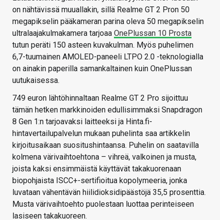
on nähtävissä muuallakin, sillä Realme GT 2 Pron 50
megapikselin pääkameran parina oleva 50 megapikselin
ultralaajakulmakamera tarjoaa
OnePlussan 10 Prosta
tutun peräti 150 asteen kuvakulman. Myös puhelimen
6,7-tuumainen AMOLED-paneeli LTPO 2.0 -teknologialla
on ainakin paperilla samankaltainen kuin OnePlussan
uutukaisessa.
749 euron lähtöhinnaltaan Realme GT 2 Pro sijoittuu
tämän hetken markkinoiden edullisimmaksi Snapdragon
8 Gen 1:n tarjoavaksi laitteeksi ja Hinta.fi-
hintavertailupalvelun mukaan puhelinta saa artikkelin
kirjoitusaikaan suositushintaansa.
Puhelin on saatavilla
kolmena värivaihtoehtona – vihreä, valkoinen ja musta,
joista kaksi ensimmäistä käyttävät takakuorenaan
biopohjaista ISCC+-sertifioitua kopolymeeria, jonka
luvataan vähentävän hiilidioksidipäästöjä 35,5 prosenttia.
Musta värivaihtoehto puolestaan luottaa perinteiseen
lasiseen takakuoreen.