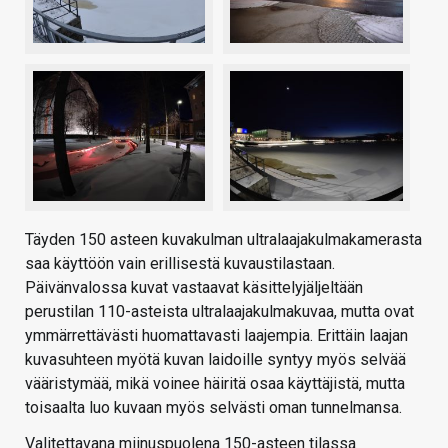
Täyden 150 asteen kuvakulman ultralaajakulmakamerasta
saa käyttöön vain erillisestä kuvaustilastaan.
Päivänvalossa kuvat vastaavat käsittelyjäljeltään
perustilan 110-asteista ultralaajakulmakuvaa, mutta ovat
ymmärrettävästi huomattavasti laajempia. Erittäin laajan
kuvasuhteen myötä kuvan laidoille syntyy myös selvää
vääristymää, mikä voinee häiritä osaa käyttäjistä, mutta
toisaalta luo kuvaan myös selvästi oman tunnelmansa.
Valitettavana miinuspuolena 150-asteen tilassa