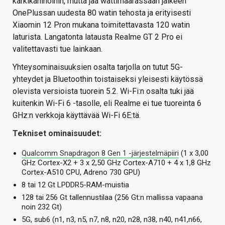
kärkikahinoihin, mutta jää wattimäärässään jälkeen
OnePlussan uudesta 80 watin tehosta ja erityisesti
Xiaomin 12 Pron mukana toimitettavasta 120 watin
laturista. Langatonta latausta Realme GT 2 Pro ei
valitettavasti tue lainkaan.
Yhteysominaisuuksien osalta tarjolla on tutut 5G-
yhteydet ja Bluetoothin toistaiseksi yleisesti käytössä
olevista versioista tuorein 5.2. Wi-Fi:n osalta tuki jää
kuitenkin Wi-Fi 6 -tasolle, eli Realme ei tue tuoreinta 6
GHz:n verkkoja käyttävää Wi-Fi 6E:tä.
Tekniset ominaisuudet:
Qualcomm Snapdragon 8 Gen 1 -järjestelmäpiiri
(1 x 3,00
GHz Cortex-X2 + 3 x 2,50 GHz Cortex-A710 + 4 x 1,8 GHz
Cortex-A510 CPU, Adreno 730 GPU)
8 tai 12 Gt LPDDR5-RAM-muistia
128 tai 256 Gt tallennustilaa (256 Gt:n mallissa vapaana
noin 232 Gt)
5G, sub6 (n1, n3, n5, n7, n8, n20, n28, n38, n40, n41,n66,