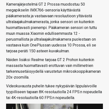
Kamerajärjestelmä GT 2 Prossa muodostuu 50
megapikselin IMX766-sensoria käyttävästä
pääkamerasta ja vastaavaan resoluutioon yltävästä
ultralaajakulmakamerasta, jonka sensori on kuitenkin
huomattavasti pienempi. Pääkameran sensori on tuttu
muun muassa Xiaomin edullisemmasta 12 -
perusmallista ja ultralaajakulmakamera puolestaan on
vastaava kuin OnePlussan uudessa 10 Prossa, eli se
tarjoaa peräti 150 asteen kuvakulman.
Näiden lisäksi Realme tarjoaa GT 2 Prohon kuitenkin
massasta huomattavasti erottuvan vain millimetrien
tarkennusetäisyydellä varustetun mikroskooppikameran
20x-zoomilla.
Videokuvausta puhelin tukee nykypäivän lippulaivoille
tyypilliseen tapaan 8K-resoluutiolla 24 FPS:n nopeudella
tai 4K-resoluutiolla 60 FPS:n nopeudella.