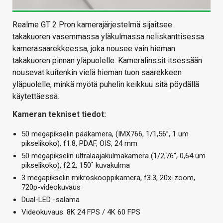
Realme GT 2 Pron kamerajärjestelmä sijaitsee
takakuoren vasemmassa yläkulmassa neliskanttisessa
kamerasaarekkeessa, joka nousee vain hieman
takakuoren pinnan yläpuolelle. Kameralinssit itsessään
nousevat kuitenkin vielä hieman tuon saarekkeen
yläpuolelle, minkä myötä puhelin keikkuu sitä pöydällä
käytettäessä.
Kameran tekniset tiedot:
50 megapikselin pääkamera, (IMX766, 1/1,56”, 1 um
pikselikoko), f1.8, PDAF, OIS, 24 mm
50 megapikselin ultralaajakulmakamera (1/2,76”, 0,64 um
pikselikoko), f2.2, 150
˚ kuvakulma
3 megapikselin mikroskooppikamera, f3.3, 20x-zoom,
720p-videokuvaus
Dual-LED -salama
Videokuvaus: 8K 24 FPS / 4K 60 FPS