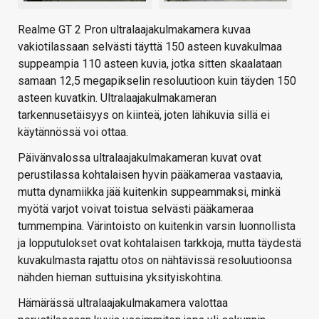
Realme GT 2 Pron ultralaajakulmakamera kuvaa
vakiotilassaan selvästi täyttä 150 asteen kuvakulmaa
suppeampia 110 asteen kuvia, jotka sitten skaalataan
samaan 12,5 megapikselin resoluutioon kuin täyden 150
asteen kuvatkin. Ultralaajakulmakameran
tarkennusetäisyys on kiinteä, joten lähikuvia sillä ei
käytännössä voi ottaa.
Päivänvalossa ultralaajakulmakameran kuvat ovat
perustilassa kohtalaisen hyvin pääkameraa vastaavia,
mutta dynamiikka jää kuitenkin suppeammaksi, minkä
myötä varjot voivat toistua selvästi pääkameraa
tummempina. Värintoisto on kuitenkin varsin luonnollista
ja lopputulokset ovat kohtalaisen tarkkoja, mutta täydestä
kuvakulmasta rajattu otos on nähtävissä resoluutioonsa
nähden hieman suttuisina yksityiskohtina.
Hämärässä ultralaajakulmakamera valottaa