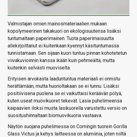
Valmistajan omien mainosmateriaalien mukaan
kopolymeerinen takakuori on ekologisuutensa lisäksi
tuntumaltaan paperimainen. Tuota paperimaisuutta
allekirjoittanut ei kuitenkaan kyennyt käsituntumassa
tunnistamaan. Sen sijaan kuori tuntuu pinnan kohotetetun
viivakuvioinnin kanssa ikään kuin pehmeältä, mutta
kuitenkin selvästi muoviselta.
Erityisen arvokasta laaduntuntua materiaali ei onnistu
herättämään, mutta huonoltakaan se ei tunnu. Lisäksi
positiivisena puolena se ei vaikuttaisi keräävän pölyä,
kuten useat muovikuoret tekevät. Lasia puhelimeensa
kaipaavien iloksi musta lasikuorella varustettu versio on
suositushinnaltaan biomuovikuoria vastaava.
Näytön suojana puhelimessa on Corningin tuorein Gorilla
Glass Victus ja kehys laitteessa on alumiinia, joten niiltä