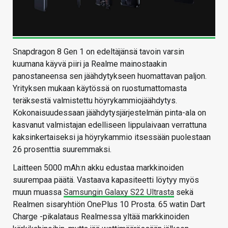
Snapdragon 8 Gen 1 on edeltäjänsä tavoin varsin
kuumana käyvä piiri ja Realme mainostaakin
panostaneensa sen jäähdytykseen huomattavan paljon.
Yrityksen mukaan käytössä on ruostumattomasta
teräksestä valmistettu höyrykammiojäähdytys.
Kokonaisuudessaan jäähdytysjärjestelmän pinta-ala on
kasvanut valmistajan edelliseen lippulaivaan verrattuna
kaksinkertaiseksi ja höyrykammio itsessään puolestaan
26 prosenttia suuremmaksi.
Laitteen 5000 mAh:n akku edustaa markkinoiden
suurempaa päätä. Vastaava kapasiteetti löytyy myös
muun muassa
Samsungin Galaxy S22 Ultrasta
sekä
Realmen sisaryhtiön OnePlus 10 Prosta. 65 watin Dart
Charge -pikalataus Realmessa yltää markkinoiden