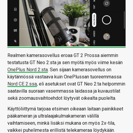
Realmen kamerasovellus eroaa GT 2 Prossa aiemmin
testatusta GT Neo 2:sta ja sen myötä myös viime kesän
OnePlus Nord 2:sta
. Sen sijaan kamerasovellus on
käytännössä vastaava kuin OnePlussan tuoreemmassa
Nord CE 2:ssa
, eli asetukset ovat GT Neo 2:ta helpommin
saatavilla suoraan vasemmassa laidassa ja kuvaustilat
sekä zoomausvaihtoehdot löytyvät oikealta puolelta.
Käyttöliittymä tarjoaa etsimen oikeaan laitaan painikkeet
pääkameran ja ultralaajakulmakameran välillä
vaihtamiseen, minkä lisäksi mukana on myös 2x-tila,
vaikkei puhelimesta erillistä telekameraa löydykään.