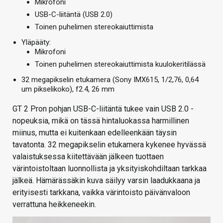
Mikrofoni
USB-C-liitäntä (USB 2.0)
Toinen puhelimen stereokaiuttimista
Yläpääty:
Mikrofoni
Toinen puhelimen stereokaiuttimista kuulokeritilässä
32 megapikselin etukamera (Sony IMX615, 1/2,76, 0,64
um pikselikoko), f2.4, 26 mm
GT 2 Pron pohjan USB-C-liitäntä tukee vain USB 2.0 -
nopeuksia, mikä on tässä hintaluokassa harmillinen
miinus, mutta ei kuitenkaan edelleenkään täysin
tavatonta.
32 megapikselin etukamera kykenee hyvässä
valaistuksessa kiitettävään jälkeen tuottaen
värintoistoltaan luonnollista ja yksityiskohdiltaan tarkkaa
jälkeä. Hämärässäkin kuva säilyy varsin laadukkaana ja
erityisesti tarkkana, vaikka värintoisto päivänvaloon
verrattuna heikkeneekin.