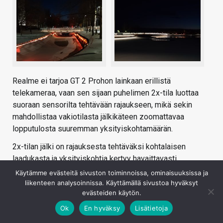
Realme ei tarjoa GT 2 Prohon lainkaan erillistä
telekameraa, vaan sen sijaan puhelimen 2x-tila luottaa
suoraan sensorilta tehtävään rajaukseen, mikä sekin
mahdollistaa vakiotilasta jälkikäteen zoomattavaa
lopputulosta suuremman yksityiskohtamäärän.
2x-tilan jälki on rajauksesta tehtäväksi kohtalaisen
laadukasta ja yksityiskohtia kertyy havaittavasti
perustilaa enemmän, mutta ei kuitenkaan erillisen
Käytämme evästeitä sivuston toiminnoissa, ominaisuuksissa ja
telekameran veroisesti. Käsittelyjälki 2x-tilassa
liikenteen analysoinnissa. Käyttämällä sivustoa hyväksyt
evästeiden käytön.
puolestaan on pääosin luonnollista, eikä siinä ole
havaittavissa yhtä voimakasta kontrastointia kuin
Ok
En hyväksy
Lisätietoja
pääkamerassa.