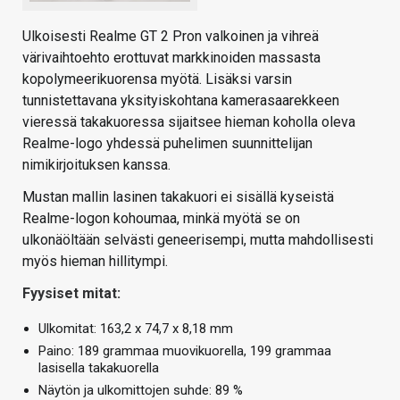
Ulkoisesti Realme GT 2 Pron valkoinen ja vihreä
värivaihtoehto erottuvat markkinoiden massasta
kopolymeerikuorensa myötä. Lisäksi varsin
tunnistettavana yksityiskohtana kamerasaarekkeen
vieressä takakuoressa sijaitsee hieman koholla oleva
Realme-logo yhdessä puhelimen suunnittelijan
nimikirjoituksen kanssa.
Mustan mallin lasinen takakuori ei sisällä kyseistä
Realme-logon kohoumaa, minkä myötä se on
ulkonäöltään selvästi geneerisempi, mutta mahdollisesti
myös hieman hillitympi.
Fyysiset mitat:
Ulkomitat: 163,2 x 74,7 x 8,18 mm
Paino: 189 grammaa muovikuorella, 199 grammaa
lasisella takakuorella
Näytön ja ulkomittojen suhde: 89 %