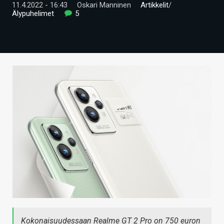
11.4.2022 - 16:43
Oskari Manninen
Artikkelit
/
ARTIKKELIT
Älypuhelimet
5
VIDEOT
TECHBBS
TIETOA
HINTA.FI
KAUPPA
VAIHDA TEEMA
HAKU
Kokonaisuudessaan Realme GT 2 Pro on 750 euron