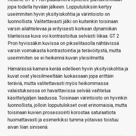
jopa todella hyvään jälkeen. Lopputuloksiin kertyy
useimmiten hyvin yksityiskohtia ja värintoisto on
luonnollista. Valitettavasti jälki on kuitenkin toisinaan
varsin ailahtelevaa ja erityisesti korkean dynamiikan
tilanteissa kuva voi kontrastoitua selvästi liikaa. GT 2
Pron hyvissäkin kuvissa on pikselitasolla nähtävissä
varsin voimakasta kontrastointia ja terävöitystä, mutta
useimmiten se ei heikennä kuvan yleisilmettä.
Hämärässä kamera kerää edelleen hyvin yksityiskohtia ja
kuvat ovat yleisilmeeltään luokassaan jopa erittäin
teräviä, mutta valitettavasti myös heikommassa
valaistuksessa on havaittavissa selvää vaihtelua
käsittelyjäljen laadussa. Toisinaan värintoisto on hyvinkin
luonnollista, jolloin lopputulokset ovat erinomaisia, mutta
toisinaan kuvien prosessointi korostaa saturaatiota
huomattavasti ja esimerkiksi tumma yötaivas toistuu
aivan liian sinisenä.