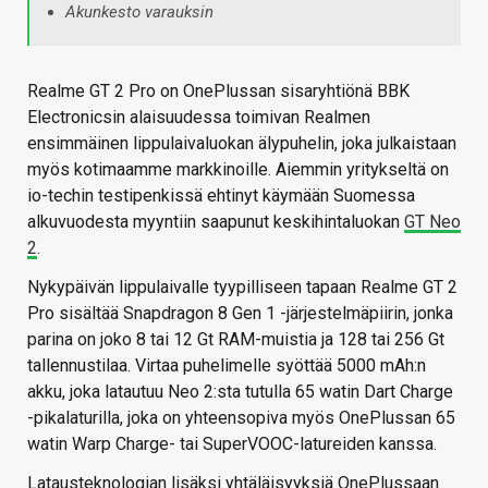
Akunkesto varauksin
Realme GT 2 Pro on OnePlussan sisaryhtiönä BBK
Electronicsin alaisuudessa toimivan Realmen
ensimmäinen lippulaivaluokan älypuhelin, joka julkaistaan
myös kotimaamme markkinoille. Aiemmin yritykseltä on
io-techin testipenkissä ehtinyt käymään Suomessa
alkuvuodesta myyntiin saapunut keskihintaluokan
GT Neo
2
.
Nykypäivän lippulaivalle tyypilliseen tapaan Realme GT 2
Pro sisältää Snapdragon 8 Gen 1 -järjestelmäpiirin, jonka
parina on joko 8 tai 12 Gt RAM-muistia ja 128 tai 256 Gt
tallennustilaa. Virtaa puhelimelle syöttää 5000 mAh:n
akku, joka latautuu Neo 2:sta tutulla 65 watin Dart Charge
-pikalaturilla, joka on yhteensopiva myös OnePlussan 65
watin Warp Charge- tai SuperVOOC-latureiden kanssa.
Latausteknologian lisäksi yhtäläisyyksiä OnePlussaan