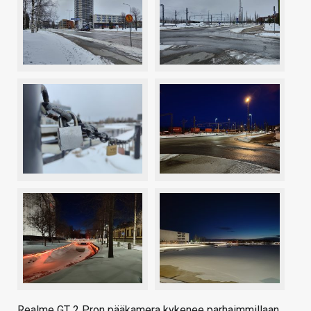
Realme GT 2 Pron pääkamera kykenee parhaimmillaan