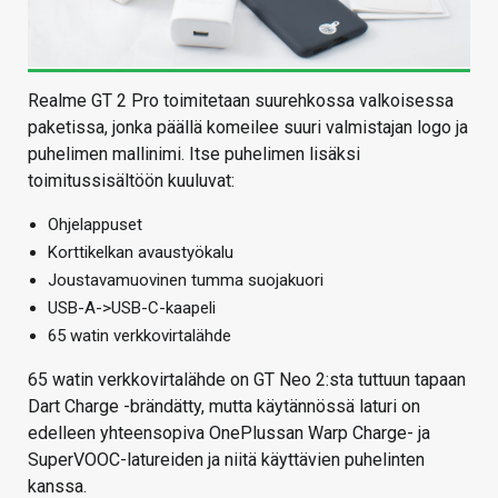
Realme GT 2 Pro toimitetaan suurehkossa valkoisessa
paketissa, jonka päällä komeilee suuri valmistajan logo ja
puhelimen mallinimi. Itse puhelimen lisäksi
toimitussisältöön kuuluvat:
Ohjelappuset
Korttikelkan avaustyökalu
Joustavamuovinen tumma suojakuori
USB-A->USB-C-kaapeli
65 watin verkkovirtalähde
65 watin verkkovirtalähde on GT Neo 2:sta tuttuun tapaan
Dart Charge -brändätty, mutta käytännössä laturi on
edelleen yhteensopiva OnePlussan Warp Charge- ja
SuperVOOC-latureiden ja niitä käyttävien puhelinten
kanssa.