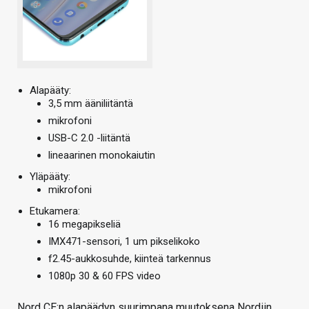
Alapääty:
3,5 mm ääniliitäntä
mikrofoni
USB-C 2.0 -liitäntä
lineaarinen monokaiutin
Yläpääty:
mikrofoni
Etukamera:
16 megapikseliä
IMX471-sensori, 1 um pikselikoko
f2.45-aukkosuhde, kiinteä tarkennus
1080p 30 & 60 FPS video
Nord CE:n alapäädyn suurimpana muutoksena Nordiin