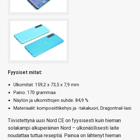
Fyysiset mitat:
Ulkomitat: 159,2 x 73,5 x 7,9 mm
Paino: 170 grammaa
Näytön ja ulkomittojen suhde: 84,9 %
Materiaalit: komposiittikehys ja -takakuori, Dragontrail-lasi
Tiivistettynä uusi Nord CE on fyysisesti kuin hieman
solakampi alkuperäinen Nord – ulkonäöllisesti laite
noudattaa tuttua reseptiä. Painoa on lähtenyt hieman