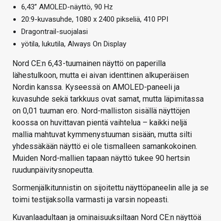
6,43” AMOLED-näyttö, 90 Hz
20:9-kuvasuhde, 1080 x 2400 pikseliä, 410 PPI
Dragontrail-suojalasi
yötila, lukutila, Always On Display
Nord CE:n 6,43-tuumainen näyttö on paperilla
lähestulkoon, mutta ei aivan identtinen alkuperäisen
Nordin kanssa. Kyseessä on AMOLED-paneeli ja
kuvasuhde sekä tarkkuus ovat samat, mutta läpimitassa
on 0,01 tuuman ero. Nord-malliston sisällä näyttöjen
koossa on huvittavan pientä vaihtelua – kaikki neljä
mallia mahtuvat kymmenystuuman sisään, mutta silti
yhdessäkään näyttö ei ole tismalleen samankokoinen.
Muiden Nord-mallien tapaan näyttö tukee 90 hertsin
ruudunpäivitysnopeutta.
Sormenjälkitunnistin on sijoitettu näyttöpaneelin alle ja se
toimi testijaksolla varmasti ja varsin nopeasti.
Kuvanlaadultaan ja ominaisuuksiltaan Nord CE:n näyttöä