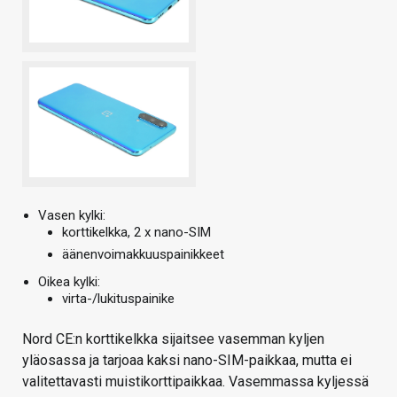
Vasen kylki:
korttikelkka, 2 x nano-SIM
äänenvoimakkuuspainikkeet
Oikea kylki:
virta-/lukituspainike
Nord CE:n korttikelkka sijaitsee vasemman kyljen
yläosassa ja tarjoaa kaksi nano-SIM-paikkaa, mutta ei
valitettavasti muistikorttipaikkaa. Vasemmassa kyljessä