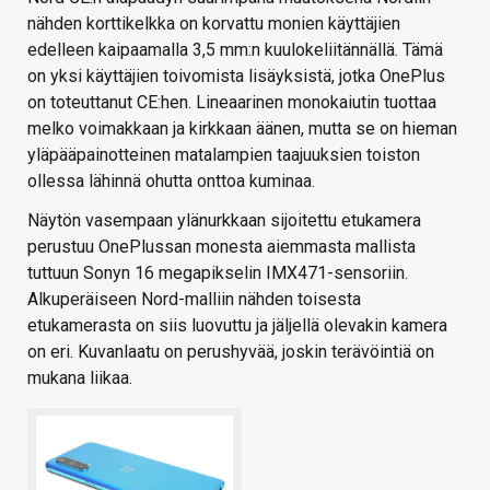
nähden korttikelkka on korvattu monien käyttäjien
edelleen kaipaamalla 3,5 mm:n kuulokeliitännällä. Tämä
on yksi käyttäjien toivomista lisäyksistä, jotka OnePlus
on toteuttanut CE:hen. Lineaarinen monokaiutin tuottaa
melko voimakkaan ja kirkkaan äänen, mutta se on hieman
yläpääpainotteinen matalampien taajuuksien toiston
ollessa lähinnä ohutta onttoa kuminaa.
Näytön vasempaan ylänurkkaan sijoitettu etukamera
perustuu OnePlussan monesta aiemmasta mallista
tuttuun Sonyn 16 megapikselin IMX471-sensoriin.
Alkuperäiseen Nord-malliin nähden toisesta
etukamerasta on siis luovuttu ja jäljellä olevakin kamera
on eri. Kuvanlaatu on perushyvää, joskin terävöintiä on
mukana liikaa.