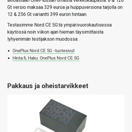
ainoastaan OnePlussan omasta verkkokaupasta. 8 & 128
Gt versio maksaa 329 euroa ja huippuversiona tarjolla on
12 & 256 Gt variantti 399 euron hintaan.
Testasimme Nord CE 5G:tä ympärivuorokautisessa
käytössä noin viikon ajan hieman täysimittaista
lyhyemmän testijakson muodossa.
OnePlus Nord CE 5G -tuotesivut
Hinta.fi, Haku: OnePlus Nord CE 5G
Pakkaus ja oheistarvikkeet