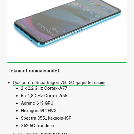
Tekniset ominaisuudet:
Qualcomm Snpadragon 750 5G -järjestelmäpiiri
2 x 2,2 GHz Cortex-A77
6 x 1,8 GHz Cortex-A55
Adreno 619 GPU
Hexagon 694 HVX
Spectra 355L kaksois-ISP
X52 5G -modeemi