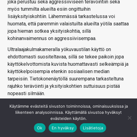
joka perustuu sekä aggressiiviseen terävöintiin sekä
myös tummilta alueilta esiin ongittuihin
lisäyksityiskohtiin. Lähemmässä tarkastelussa voi
huomata, että paremmin valaistuilta alueilta yötila saattaa
jopa hieman sotkea yksityiskohtia, sillä
kohinanvaimennus on aggressiivisempaa.
Ultralaajakulmakameralla yökuvaustilan käyttö on
ehdottomasti suositeltavaa, sillä se tekee paikoin jopa
käyttökelvottomista kuvista huomattavasti selkeämpiä ja
käyttökelpoisempia etenkin sosiaalisen median
tarpeisiin. Tietokonenäytöllä suurempana tarkasteltuna
rajuhko terävöinti ja yksityiskohtien suttuisuus pistää
nopeasti silmään.
Tiivistettynä yötilalla otetut kuvat näyttävät valoisammilta
Käytämme evästeitä sivuston toiminnoissa, ominaisuuksissa ja
ja selkeämmiltä, mutta samalla epäluonnollisemmilta.
liikenteen analysoinnissa. Käyttämällä sivustoa hyväksyt
evästeiden käytön.
Käyttöä kannattaa harkita hieman tapauskohtaisesti
etenkin pääkameralla.
Ok
En hyväksy
Lisätietoja