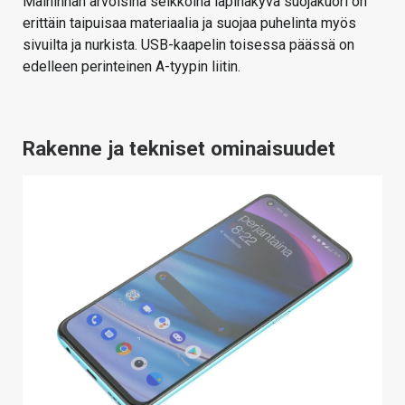
Maininnan arvoisina seikkoina läpinäkyvä suojakuori on
erittäin taipuisaa materiaalia ja suojaa puhelinta myös
sivuilta ja nurkista. USB-kaapelin toisessa päässä on
edelleen perinteinen A-tyypin liitin.
Rakenne ja tekniset ominaisuudet