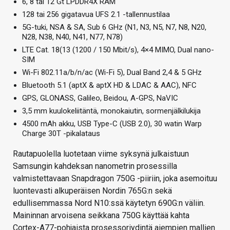
6, 8 tai 12 Gt LPDDR4X RAM
128 tai 256 gigatavua UFS 2.1 -tallennustilaa
5G-tuki, NSA & SA, Sub 6 GHz (N1, N3, N5, N7, N8, N20,
N28, N38, N40, N41, N77, N78)
LTE Cat. 18(13 (1200 / 150 Mbit/s), 4×4 MIMO, Dual nano-
SIM
Wi-Fi 802.11a/b/n/ac (Wi-Fi 5), Dual Band 2,4 & 5 GHz
Bluetooth 5.1 (aptX & aptX HD & LDAC & AAC), NFC
GPS, GLONASS, Galileo, Beidou, A-GPS, NaVIC
3,5 mm kuulokeliitäntä, monokaiutin, sormenjälkilukija
4500 mAh akku, USB Type-C (USB 2.0), 30 watin Warp
Charge 30T -pikalataus
Rautapuolella luotetaan viime syksynä julkaistuun
Samsungin kahdeksan nanometrin prosessilla
valmistettavaan Snapdragon 750G -piiriin, joka asemoituu
luontevasti alkuperäisen Nordin 765G:n sekä
edullisemmassa Nord N10:ssä käytetyn 690G:n väliin.
Maininnan arvoisena seikkana 750G käyttää kahta
Cortex-A77-pohjaista prosessoriydintä aiempien mallien