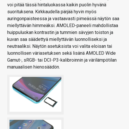
voi pitää tässä hintaluokassa kaikin puolin hyvänä
suorituksena. Kirkkaudella pärjää hyvin myös
auringonpaisteessa ja vastaavasti pimeässä näytön saa
miellyttävän himmeäksi. AMOLED-paneeli mahdollistaa
huippuluokan kontrastin ja tummien sävyjen toiston ja
kuvan saa säädettyä miellyttävän luonnolliseksi ja
neutraaliksi. Näytön asetuksista voi valita eloisan tai
luonnollisen väriasetuksen sekä lisänä AMOLED Wide
Gamut-, sRGB- tai DCI-P3-kalibroinnin ja värilämpötilan
manuaalisen hienosäädön.