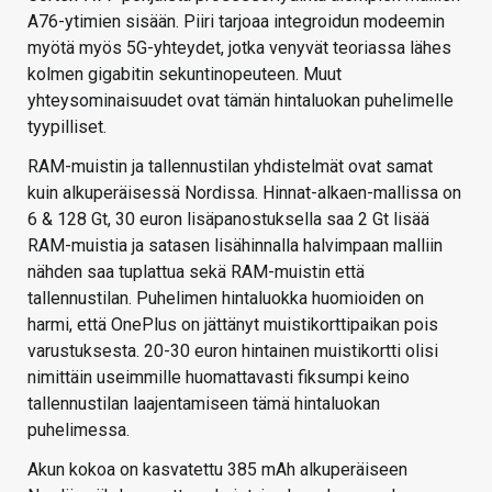
A76-ytimien sisään. Piiri tarjoaa integroidun modeemin
myötä myös 5G-yhteydet, jotka venyvät teoriassa lähes
kolmen gigabitin sekuntinopeuteen. Muut
yhteysominaisuudet ovat tämän hintaluokan puhelimelle
tyypilliset.
RAM-muistin ja tallennustilan yhdistelmät ovat samat
kuin alkuperäisessä Nordissa. Hinnat-alkaen-mallissa on
6 & 128 Gt, 30 euron lisäpanostuksella saa 2 Gt lisää
RAM-muistia ja satasen lisähinnalla halvimpaan malliin
nähden saa tuplattua sekä RAM-muistin että
tallennustilan. Puhelimen hintaluokka huomioiden on
harmi, että OnePlus on jättänyt muistikorttipaikan pois
varustuksesta. 20-30 euron hintainen muistikortti olisi
nimittäin useimmille huomattavasti fiksumpi keino
tallennustilan laajentamiseen tämä hintaluokan
puhelimessa.
Akun kokoa on kasvatettu 385 mAh alkuperäiseen