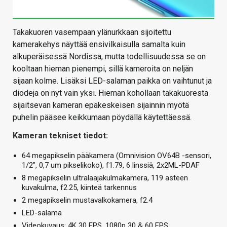
Takakuoren vasempaan ylänurkkaan sijoitettu
kamerakehys näyttää ensivilkaisulla samalta kuin
alkuperäisessä Nordissa, mutta todellisuudessa se on
kooltaan hieman pienempi, sillä kameroita on neljän
sijaan kolme. Lisäksi LED-salaman paikka on vaihtunut ja
diodeja on nyt vain yksi. Hieman kohollaan takakuoresta
sijaitsevan kameran epäkeskeisen sijainnin myötä
puhelin pääsee keikkumaan pöydällä käytettäessä.
Kameran tekniset tiedot:
64 megapikselin pääkamera (Omnivision OV64B -sensori,
1/2”, 0,7 um pikselikoko), f1.79, 6 linssiä, 2x2ML-PDAF
8 megapikselin ultralaajakulmakamera, 119 asteen
kuvakulma, f2.25, kiinteä tarkennus
2 megapikselin mustavalkokamera, f2.4
LED-salama
Videokuvaus: 4K 30 FPS, 1080p 30 & 60 FPS,