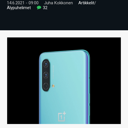
14.6.2021 - 09:00
Juha Kokkonen
Artikkelit
/
ARTIKKELIT
Älypuhelimet
32
VIDEOT
TECHBBS
TIETOA
HINTA.FI
KAUPPA
VAIHDA TEEMA
HAKU