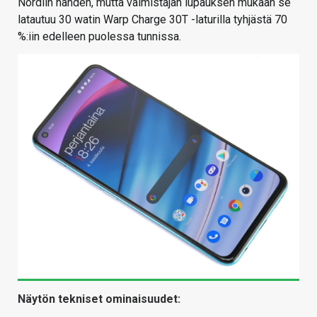
Nordiin nähden, mutta valmistajan lupauksen mukaan se
latautuu 30 watin Warp Charge 30T -laturilla tyhjästä 70
%:iin edelleen puolessa tunnissa.
Näytön tekniset ominaisuudet: