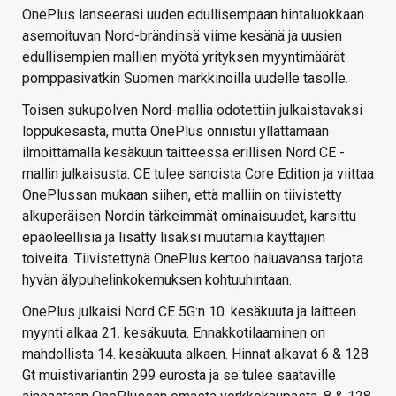
OnePlus lanseerasi uuden edullisempaan hintaluokkaan
asemoituvan Nord-brändinsä viime kesänä ja uusien
edullisempien mallien myötä yrityksen myyntimäärät
pomppasivatkin Suomen markkinoilla uudelle tasolle.
Toisen sukupolven Nord-mallia odotettiin julkaistavaksi
loppukesästä, mutta OnePlus onnistui yllättämään
ilmoittamalla kesäkuun taitteessa erillisen Nord CE -
mallin julkaisusta. CE tulee sanoista Core Edition ja viittaa
OnePlussan mukaan siihen, että malliin on tiivistetty
alkuperäisen Nordin tärkeimmät ominaisuudet, karsittu
epäoleellisia ja lisätty lisäksi muutamia käyttäjien
toiveita. Tiivistettynä OnePlus kertoo haluavansa tarjota
hyvän älypuhelinkokemuksen kohtuuhintaan.
OnePlus julkaisi Nord CE 5G:n 10. kesäkuuta ja laitteen
myynti alkaa 21. kesäkuuta. Ennakkotilaaminen on
mahdollista 14. kesäkuuta alkaen. Hinnat alkavat 6 & 128
Gt muistivariantin 299 eurosta ja se tulee saataville