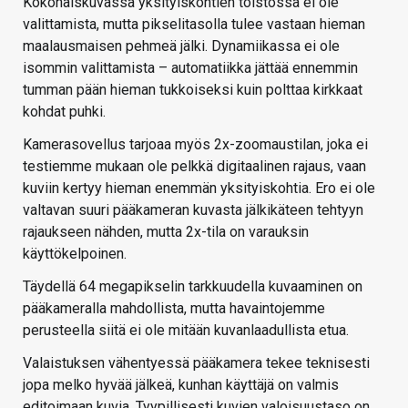
Kokonaiskuvassa yksityiskohtien toistossa ei ole
valittamista, mutta pikselitasolla tulee vastaan hieman
maalausmaisen pehmeä jälki. Dynamiikassa ei ole
isommin valittamista – automatiikka jättää ennemmin
tumman pään hieman tukkoiseksi kuin polttaa kirkkaat
kohdat puhki.
Kamerasovellus tarjoaa myös 2x-zoomaustilan, joka ei
testiemme mukaan ole pelkkä digitaalinen rajaus, vaan
kuviin kertyy hieman enemmän yksityiskohtia. Ero ei ole
valtavan suuri pääkameran kuvasta jälkikäteen tehtyyn
rajaukseen nähden, mutta 2x-tila on varauksin
käyttökelpoinen.
Täydellä 64 megapikselin tarkkuudella kuvaaminen on
pääkameralla mahdollista, mutta havaintojemme
perusteella siitä ei ole mitään kuvanlaadullista etua.
Valaistuksen vähentyessä pääkamera tekee teknisesti
jopa melko hyvää jälkeä, kunhan käyttäjä on valmis
editoimaan kuvia. Tyypillisesti kuvien valoisuustaso on