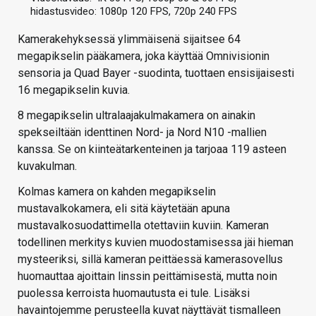
hidastusvideo: 1080p 120 FPS, 720p 240 FPS
Kamerakehyksessä ylimmäisenä sijaitsee 64
megapikselin pääkamera, joka käyttää Omnivisionin
sensoria ja Quad Bayer -suodinta, tuottaen ensisijaisesti
16 megapikselin kuvia.
8 megapikselin ultralaajakulmakamera on ainakin
spekseiltään identtinen Nord- ja Nord N10 -mallien
kanssa. Se on kiinteätarkenteinen ja tarjoaa 119 asteen
kuvakulman.
Kolmas kamera on kahden megapikselin
mustavalkokamera, eli sitä käytetään apuna
mustavalkosuodattimella otettaviin kuviin. Kameran
todellinen merkitys kuvien muodostamisessa jäi hieman
mysteeriksi, sillä kameran peittäessä kamerasovellus
huomauttaa ajoittain linssin peittämisestä, mutta noin
puolessa kerroista huomautusta ei tule. Lisäksi
havaintojemme perusteella kuvat näyttävät tismalleen