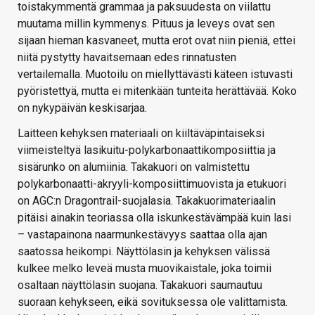
toistakymmentä grammaa ja paksuudesta on viilattu
muutama millin kymmenys. Pituus ja leveys ovat sen
sijaan hieman kasvaneet, mutta erot ovat niin pieniä, ettei
niitä pystytty havaitsemaan edes rinnatusten
vertailemalla. Muotoilu on miellyttävästi käteen istuvasti
pyöristettyä, mutta ei mitenkään tunteita herättävää. Koko
on nykypäivän keskisarjaa.
Laitteen kehyksen materiaali on kiiltäväpintaiseksi
viimeisteltyä lasikuitu-polykarbonaattikomposiittia ja
sisärunko on alumiinia. Takakuori on valmistettu
polykarbonaatti-akryyli-komposiittimuovista ja etukuori
on AGC:n Dragontrail-suojalasia. Takakuorimateriaalin
pitäisi ainakin teoriassa olla iskunkestävämpää kuin lasi
– vastapainona naarmunkestävyys saattaa olla ajan
saatossa heikompi. Näyttölasin ja kehyksen välissä
kulkee melko leveä musta muovikaistale, joka toimii
osaltaan näyttölasin suojana. Takakuori saumautuu
suoraan kehykseen, eikä sovituksessa ole valittamista.