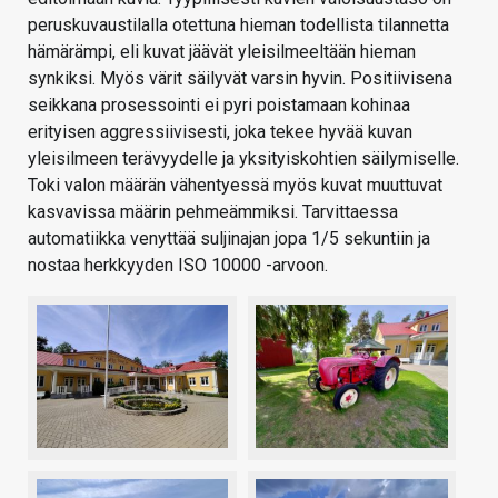
peruskuvaustilalla otettuna hieman todellista tilannetta
hämärämpi, eli kuvat jäävät yleisilmeeltään hieman
synkiksi. Myös värit säilyvät varsin hyvin. Positiivisena
seikkana prosessointi ei pyri poistamaan kohinaa
erityisen aggressiivisesti, joka tekee hyvää kuvan
yleisilmeen terävyydelle ja yksityiskohtien säilymiselle.
Toki valon määrän vähentyessä myös kuvat muuttuvat
kasvavissa määrin pehmeämmiksi. Tarvittaessa
automatiikka venyttää suljinajan jopa 1/5 sekuntiin ja
nostaa herkkyyden ISO 10000 -arvoon.