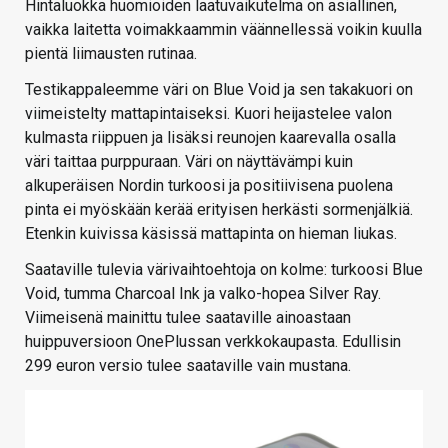
Hintaluokka huomioiden laatuvaikutelma on asiallinen,
vaikka laitetta voimakkaammin väännellessä voikin kuulla
pientä liimausten rutinaa.
Testikappaleemme väri on Blue Void ja sen takakuori on
viimeistelty mattapintaiseksi. Kuori heijastelee valon
kulmasta riippuen ja lisäksi reunojen kaarevalla osalla
väri taittaa purppuraan. Väri on näyttävämpi kuin
alkuperäisen Nordin turkoosi ja positiivisena puolena
pinta ei myöskään kerää erityisen herkästi sormenjälkiä.
Etenkin kuivissa käsissä mattapinta on hieman liukas.
Saataville tulevia värivaihtoehtoja on kolme: turkoosi Blue
Void, tumma Charcoal Ink ja valko-hopea Silver Ray.
Viimeisenä mainittu tulee saataville ainoastaan
huippuversioon OnePlussan verkkokaupasta. Edullisin
299 euron versio tulee saataville vain mustana.