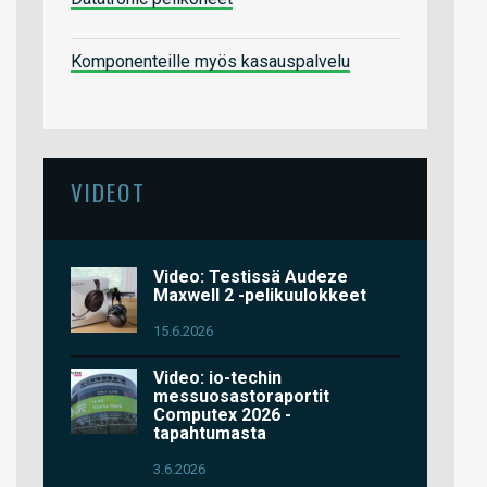
Komponenteille myös kasauspalvelu
VIDEOT
Video: Testissä Audeze
Maxwell 2 -pelikuulokkeet
15.6.2026
Video: io-techin
messuosastoraportit
Computex 2026 -
tapahtumasta
3.6.2026