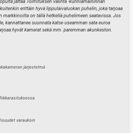
pulta jättää Toimituksen valinta -kunniamaininnan
uitenkin erittäin hyvä lippulaivaluokan puhelin, joka tarjoaa
markkinoilta on tällä hetkellä puhelimeen saatavissa. Jos
selle, kannattanee suunnata katse useamman sata euroa
 tarjoaa hyvät kamerat sekä mm. paremman akunkeston.
takakameran järjestelmä
fiikkarasituksessa
lisuudet varauksin