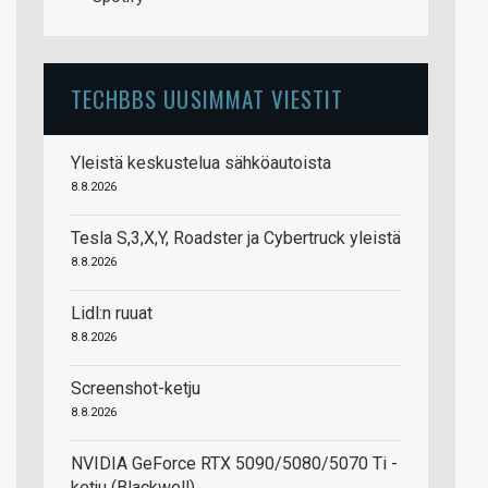
TECHBBS UUSIMMAT VIESTIT
Yleistä keskustelua sähköautoista
8.8.2026
Tesla S,3,X,Y, Roadster ja Cybertruck yleistä
8.8.2026
Lidl:n ruuat
8.8.2026
Screenshot-ketju
8.8.2026
NVIDIA GeForce RTX 5090/5080/5070 Ti -
ketju (Blackwell)