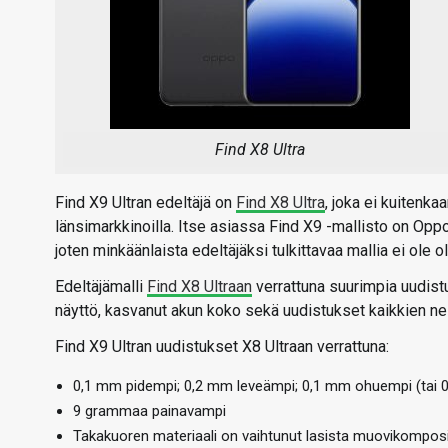
Find X8 Ultra
Find X9 Ultran edeltäjä on
Find X8 Ultra
, joka ei kuitenk
länsimarkkinoilla. Itse asiassa Find X9 -mallisto on Oppo
joten minkäänlaista edeltäjäksi tulkittavaa mallia ei ole 
Edeltäjämalli
Find X8 Ultraan
verrattuna suurimpia uudistu
näyttö, kasvanut akun koko sekä uudistukset kaikkien n
Find X9 Ultran uudistukset X8 Ultraan verrattuna:
0,1 mm pidempi; 0,2 mm leveämpi; 0,1 mm ohuempi (tai 
9 grammaa painavampi
Takakuoren materiaali on vaihtunut lasista muovikomposii