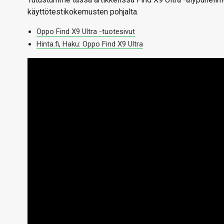
käyttötestikokemusten pohjalta.
Oppo Find X9 Ultra -tuotesivut
Hinta.fi, Haku: Oppo Find X9 Ultra