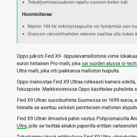
Tekoälyominaisuuksien rajattu suomen kielen tuki
Huomioitavaa:
Näytön 144 Hz virkistystaajuutta voi hyödyntää vain tu
Oranssin värivaihtoehdon rakenne saattaa olla liukas 
Oppo julkisti Find X9 -lippulaivamallistona viime lokakuun
euron hintainen Pro-malli, joka
sai vuoden alussa io-tech
Ultra-malli, joka otti paikkansa malliston huipulta.
Oppo mainostaa Find X9 Ultraa rohkeasti kamera edellä, mi
fokuspiste. Markkinoinnissa Oppo käsittelee puhelinta 
Find X9 Ultran suositushinta Suomessa on 1699 euroa, el
hinnalla se asettuu selvästi perinteisen mallisten älypuh
Find X9 Ultran ilmiselvä pahin vastus Pohjoismaisilla An
Ultra
, jolle se heittää ainakin paperilla erittäin varteenot
Tutustumme tässä artikkelissa Find X9 Ultra -älypuheli