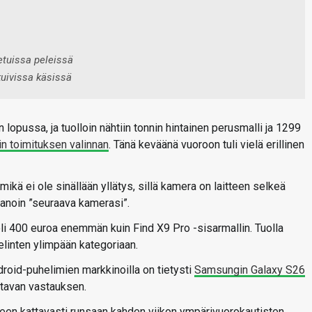
etuissa peleissä
kuivissa käsissä
 lopussa, ja tuolloin nähtiin tonnin hintainen perusmalli ja 1299
in toimituksen valinnan
. Tänä keväänä vuoroon tuli vielä erillinen
kä ei ole sinällään yllätys, sillä kamera on laitteen selkeä
sanoin ”seuraava kamerasi”.
i 400 euroa enemmän kuin Find X9 Pro -sisarmallin. Tuolla
elinten ylimpään kategoriaan.
droid-puhelimien markkinoilla on tietysti
Samsungin Galaxy S26
ettavan vastauksen.
meen kattavasti runsaan kahden viikon ympärivuorokautisten