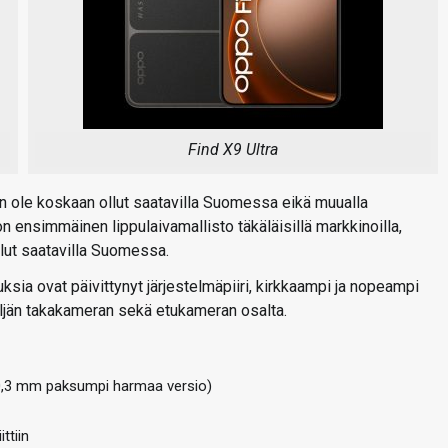
Find X9 Ultra
aan ole koskaan ollut saatavilla Suomessa eikä muualla
n ensimmäinen lippulaivamallisto täkäläisillä markkinoilla,
ollut saatavilla Suomessa.
ksia ovat päivittynyt järjestelmäpiiri, kirkkaampi ja nopeampi
eljän takakameran sekä etukameran osalta.
0,3 mm paksumpi harmaa versio)
ttiin