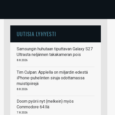
UUTISIA LYHYESTI
Samsungin huhutaan tiputtavan Galaxy S27
Ultrasta neljännen takakameran pois
8.8.2026
Tim Culpan: Applella on miljardin edestä
iPhone-puhelinten siruja odottamassa
muistipiirejä
8.8.2026
Doom pyörii nyt (melkein) myös
Commodore 64:llä
7.8.2026