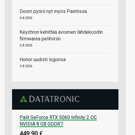
Doom pyörii nyt myös Paintissa
6.8.2026
Keychron kehittää avoimen lähdekoodin
firmwarea pelihiiriin
5.8.2026
Honor uudisti logonsa
5.8.2026
Palit GeForce RTX 5060 Infinity 2 OC
NVIDIA 8 GB GDDR7
449,90 €