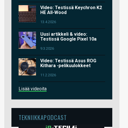
Video: Testissä Keychron K2
HE All-Wood
13.4.2026
Uusi artikkeli & video:
Testissä Google Pixel 10a
9.3.2026
Video: Testissä Asus ROG
Kithara -pelikuulokkeet
11.2.2026
Lisää videoita
TEKNIIKKAPODCAST