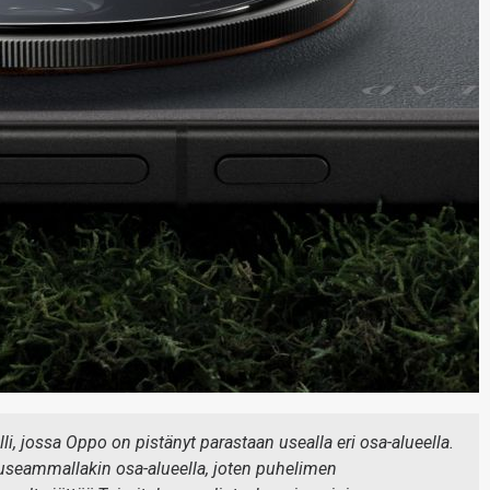
i, jossa Oppo on pistänyt parastaan usealla eri osa-alueella.
a useammallakin osa-alueella, joten puhelimen