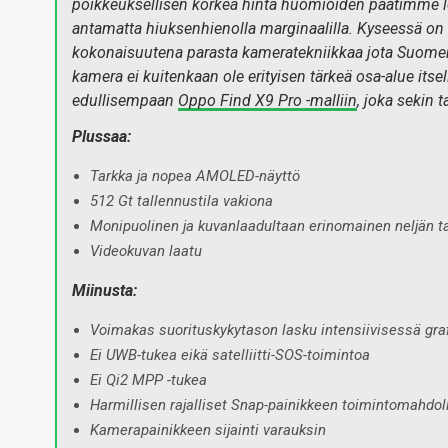
poikkeuksellisen korkea hinta huomioiden päätimme lo
antamatta hiuksenhienolla marginaalilla. Kyseessä on k
kokonaisuutena parasta kameratekniikkaa jota Suomen 
kamera ei kuitenkaan ole erityisen tärkeä osa-alue it
edullisempaan
Oppo Find X9 Pro -malliin
, joka sekin
Plussaa:
Tarkka ja nopea AMOLED-näyttö
512 Gt tallennustila vakiona
Monipuolinen ja kuvanlaadultaan erinomainen neljän 
Videokuvan laatu
Miinusta:
Voimakas suorituskykytason lasku intensiivisessä gra
Ei UWB-tukea eikä satelliitti-SOS-toimintoa
Ei Qi2 MPP -tukea
Harmillisen rajalliset Snap-painikkeen toimintomahdol
Kamerapainikkeen sijainti varauksin