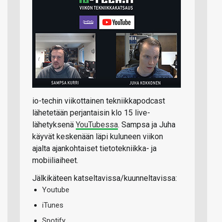
io-techin viikottainen tekniikkapodcast
lähetetään perjantaisin klo 15 live-
lähetyksenä
YouTubessa
. Sampsa ja Juha
käyvät keskenään läpi kuluneen viikon
ajalta ajankohtaiset tietotekniikka- ja
mobiiliaiheet.
Jälkikäteen katseltavissa/kuunneltavissa:
Youtube
iTunes
Spotify