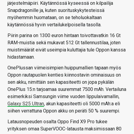
järjestelmäpiiri. Käytännössä kyseessä on kilpailija
Snapdragonille ja, kuten suorituskykytesteissä
myöhemmin huomataan, on se teholuokaltaan
käytännössä hyvin vertailukelpoisella tasolla.
Piirin parina on 1300 euron hintaan toivottavatkin 16 Gt
RAM-muistia sekä mukavat 512 Gt tallennustilaa, joten
muistimäärät eivät useimpia kuluttajia tule Oppon kanssa
hidastamaan.
OnePlussan viimeisimpien huippumallien tapaan myös
Oppon rautapuolen kenties kiinnostavin ominaisuus on
sen akku, nimittäin sen kapasiteetti on jopa pykälän
OnePlus 15:n tarjoamaa suuremmat 7500 mAh. Vertailuna
esimerkiksi Samsungin viime vuoden lippulaivamallin,
Galaxy S25 Ultran
, akun kapasiteetti oli 5000 mAh:a eli
siihen verrattuna Oppon akku on peräti 50 % suurempi.
Latausnopeuden osalta Oppo Find X9 Pro tukee
yrityksen omaa SuperVOOC-latausta maksimissaan 80