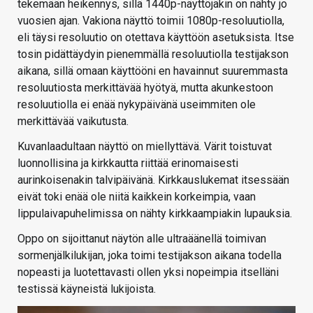
tekemään heikennys, sillä 1440p-näyttöjäkin on nähty jo
vuosien ajan. Vakiona näyttö toimii 1080p-resoluutiolla,
eli täysi resoluutio on otettava käyttöön asetuksista. Itse
tosin pidättäydyin pienemmällä resoluutiolla testijakson
aikana, sillä omaan käyttööni en havainnut suuremmasta
resoluutiosta merkittävää hyötyä, mutta akunkestoon
resoluutiolla ei enää nykypäivänä useimmiten ole
merkittävää vaikutusta.
Kuvanlaadultaan näyttö on miellyttävä. Värit toistuvat
luonnollisina ja kirkkautta riittää erinomaisesti
aurinkoisenakin talvipäivänä. Kirkkauslukemat itsessään
eivät toki enää ole niitä kaikkein korkeimpia, vaan
lippulaivapuhelimissa on nähty kirkkaampiakin lupauksia.
Oppo on sijoittanut näytön alle ultraäänellä toimivan
sormenjälkilukijan, joka toimi testijakson aikana todella
nopeasti ja luotettavasti ollen yksi nopeimpia itselläni
testissä käyneistä lukijoista.