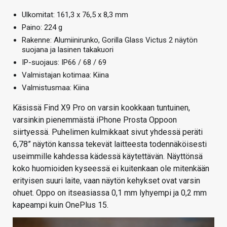
Ulkomitat: 161,3 x 76,5 x 8,3 mm
Paino: 224 g
Rakenne: Alumiinirunko, Gorilla Glass Victus 2 näytön
suojana ja lasinen takakuori
IP-suojaus: IP66 / 68 / 69
Valmistajan kotimaa: Kiina
Valmistusmaa: Kiina
Käsissä Find X9 Pro on varsin kookkaan tuntuinen,
varsinkin pienemmästä iPhone Prosta Oppoon
siirtyessä. Puhelimen kulmikkaat sivut yhdessä peräti
6,78” näytön kanssa tekevät laitteesta todennäköisesti
useimmille kahdessa kädessä käytettävän. Näyttönsä
koko huomioiden kyseessä ei kuitenkaan ole mitenkään
erityisen suuri laite, vaan näytön kehykset ovat varsin
ohuet. Oppo on itseasiassa 0,1 mm lyhyempi ja 0,2 mm
kapeampi kuin OnePlus 15.