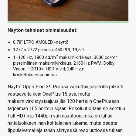
Näytön tekniset ominaisuudet:
6,78” LTPO AMOLED -näyttö
1272 x 2772 pikseliä, 450 PPI, 19,5:9
2
2
1–120 Hz, 1800 cd/m
maksimikirkkaus, 3600 cd/m
pistemäinen maksimikirkkaus, 2160 Hz PWM, Dolby
Vision, HDR10+, HDR Vivid, 240 Hz:n
kosketuksentunnistus
Näyttö Oppo Find X9 Prossa vaikuttaa paperilla pitkälti
vastaavalta kuin OnePlus 15:ssä, mutta
maksimivirkistystaajuus jää 120 hertsiin OnePlussan
tarjoaman 165 hertsin sijaan. Resoluutioltaan se asettuu
Full HD+:n ja 1440p:n välimaastoon, mikä on tähän
hintaluokkaan ihan kohtalainen lukema, mutta osasta
lippulaivamalleja tähän siirtyessä resoluutiossa tullaan