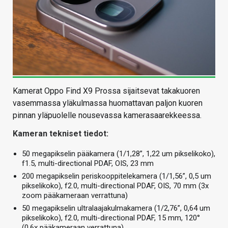
Kamerat Oppo Find X9 Prossa sijaitsevat takakuoren
vasemmassa yläkulmassa huomattavan paljon kuoren
pinnan yläpuolelle nousevassa kamerasaarekkeessa.
Kameran tekniset tiedot:
50 megapikselin pääkamera (1/1,28”, 1,22 um pikselikoko),
f1.5, multi-directional PDAF, OIS, 23 mm
200 megapikselin periskooppitelekamera (1/1,56”, 0,5 um
pikselikoko), f2.0, multi-directional PDAF, OIS, 70 mm (3x
zoom pääkameraan verrattuna)
50 megapikselin ultralaajakulmakamera (1/2,76”, 0,64 um
pikselikoko), f2.0, multi-directional PDAF, 15 mm, 120°
(0,6x pääkameraan verrattuna)