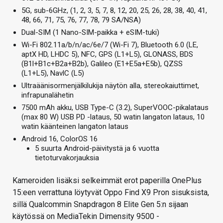
5G, sub-6GHz, (1, 2, 3, 5, 7, 8, 12, 20, 25, 26, 28, 38, 40, 41,
48, 66, 71, 75, 76, 77, 78, 79 SA/NSA)
Dual-SIM (1 Nano-SIM-paikka + eSIM-tuki)
Wi-Fi 802.11a/b/n/ac/6e/7 (Wi-Fi 7), Bluetooth 6.0 (LE,
aptX HD, LHDC 5), NFC, GPS (L1+L5), GLONASS, BDS
(B1l+B1c+B2a+B2b), Galileo (E1+E5a+E5b), QZSS
(L1+L5), NavlC (L5)
Ultraäänisormenjälkilukija näytön alla, stereokaiuttimet,
infrapunalähetin
7500 mAh akku, USB Type-C (3.2), SuperVOOC-pikalataus
(max 80 W) USB PD -lataus, 50 watin langaton lataus, 10
watin käänteinen langaton lataus
Android 16, ColorOS 16
5 suurta Android-päivitystä ja 6 vuotta
tietoturvakorjauksia
Kameroiden lisäksi selkeimmät erot paperilla OnePlus
15:een verrattuna löytyvät Oppo Find X9 Pron sisuksista,
sillä Qualcommin Snapdragon 8 Elite Gen 5:n sijaan
käytössä on MediaTekin Dimensity 9500 -