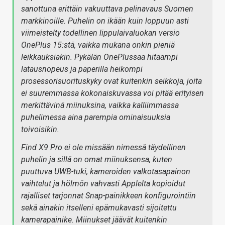
sanottuna erittäin vakuuttava pelinavaus Suomen
markkinoille. Puhelin on ikään kuin loppuun asti
viimeistelty todellinen lippulaivaluokan versio
OnePlus 15:stä, vaikka mukana onkin pieniä
leikkauksiakin. Pykälän OnePlussaa hitaampi
latausnopeus ja paperilla heikompi
prosessorisuorituskyky ovat kuitenkin seikkoja, joita
ei suuremmassa kokonaiskuvassa voi pitää erityisen
merkittävinä miinuksina, vaikka kalliimmassa
puhelimessa aina parempia ominaisuuksia
toivoisikin.
Find X9 Pro ei ole missään nimessä täydellinen
puhelin ja sillä on omat miinuksensa, kuten
puuttuva UWB-tuki, kameroiden valkotasapainon
vaihtelut ja hölmön vahvasti Applelta kopioidut
rajalliset tarjonnat Snap-painikkeen konfigurointiin
sekä ainakin itselleni epämukavasti sijoitettu
kamerapainike. Miinukset jäävät kuitenkin