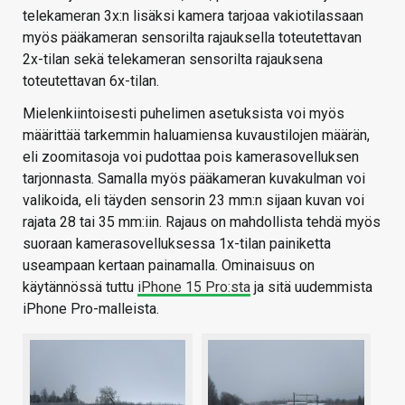
telekameran 3x:n lisäksi kamera tarjoaa vakiotilassaan
myös pääkameran sensorilta rajauksella toteutettavan
2x-tilan sekä telekameran sensorilta rajauksena
toteutettavan 6x-tilan.
Mielenkiintoisesti puhelimen asetuksista voi myös
määrittää tarkemmin haluamiensa kuvaustilojen määrän,
eli zoomitasoja voi pudottaa pois kamerasovelluksen
tarjonnasta. Samalla myös pääkameran kuvakulman voi
valikoida, eli täyden sensorin 23 mm:n sijaan kuvan voi
rajata 28 tai 35 mm:iin. Rajaus on mahdollista tehdä myös
suoraan kamerasovelluksessa 1x-tilan painiketta
useampaan kertaan painamalla. Ominaisuus on
käytännössä tuttu
iPhone 15 Pro:sta
ja sitä uudemmista
iPhone Pro-malleista.