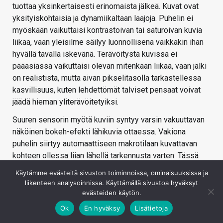
tuottaa yksinkertaisesti erinomaista jälkeä. Kuvat ovat
yksityiskohtaisia ja dynamiikaltaan laajoja. Puhelin ei
myöskään vaikuttaisi kontrastoivan tai saturoivan kuvia
liikaa, vaan yleisilme säilyy luonnollisena vaikkakin ihan
hyvällä tavalla iskevänä. Terävöitystä kuvissa ei
pääasiassa vaikuttaisi olevan mitenkään liikaa, vaan jälki
on realistista, mutta aivan pikselitasolla tarkastellessa
kasvillisuus, kuten lehdettömät talviset pensaat voivat
jäädä hieman yliterävöitetyiksi.
Suuren sensorin myötä kuviin syntyy varsin vakuuttavan
näköinen bokeh-efekti lähikuvia ottaessa. Vakiona
puhelin siirtyy automaattiseen makrotilaan kuvattavan
kohteen ollessa liian lähellä tarkennusta varten. Tässä
tilassa käytössä on ultralaajakulmakamera ja tilan voi
Käytämme evästeitä sivuston toiminnoissa, ominaisuuksissa ja
sulkea sen kuvaketta painamalla suoraan
liikenteen analysoinnissa. Käyttämällä sivustoa hyväksyt
kuvausnäkymästä.
evästeiden käytön.
Ok
En hyväksy
Lisätietoja
Värilämpötilaltaan pääkamera vaikuttaisi talvisessa
maisemassa taipuvan aavistuksen kylmään päin ja