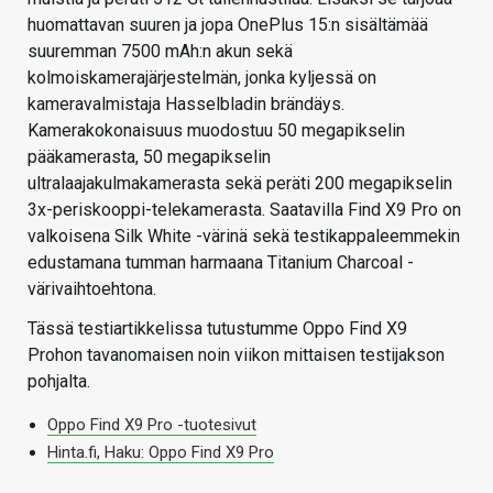
huomattavan suuren ja jopa OnePlus 15:n sisältämää
suuremman 7500 mAh:n akun sekä
kolmoiskamerajärjestelmän, jonka kyljessä on
kameravalmistaja Hasselbladin brändäys.
Kamerakokonaisuus muodostuu 50 megapikselin
pääkamerasta, 50 megapikselin
ultralaajakulmakamerasta sekä peräti 200 megapikselin
3x-periskooppi-telekamerasta. Saatavilla Find X9 Pro on
valkoisena Silk White -värinä sekä testikappaleemmekin
edustamana tumman harmaana Titanium Charcoal -
värivaihtoehtona.
Tässä testiartikkelissa tutustumme Oppo Find X9
Prohon tavanomaisen noin viikon mittaisen testijakson
pohjalta.
Oppo Find X9 Pro -tuotesivut
Hinta.fi, Haku: Oppo Find X9 Pro