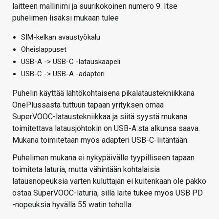
laitteen mallinimi ja suurikokoinen numero 9. Itse
puhelimen lisäksi mukaan tulee
SIM-kelkan avaustyökalu
Oheislappuset
USB-A -> USB-C -latauskaapeli
USB-C -> USB-A -adapteri
Puhelin käyttää lähtökohtaisena pikalataustekniikkana
OnePlussasta tuttuun tapaan yrityksen omaa
SuperVOOC-lataustekniikkaa ja siitä syystä mukana
toimitettava latausjohtokin on USB-A:sta alkunsa saava.
Mukana toimitetaan myös adapteri USB-C-liitäntään.
Puhelimen mukana ei nykypäivälle tyypilliseen tapaan
toimiteta laturia, mutta vähintään kohtalaisia
latausnopeuksia varten kuluttajan ei kuitenkaan ole pakko
ostaa SuperVOOC-laturia, sillä laite tukee myös USB PD
-nopeuksia hyvällä 55 watin teholla.