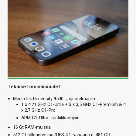
Tekniset ominaisuudet:
MediaTek Dimensity 9500 -järjestelmäpiiri
1 x 4,21 GHz C1-Ultra + 3 x 3,5 GHz C1-Premium & 4
x 2,7 GHz C1-Pro
ARM G1-Ultra -grafiikkaohjain
16 Gt RAM-muistia
512 Gt tallennustilaa (UFS 4.1, vapaana n. 481 Gt)