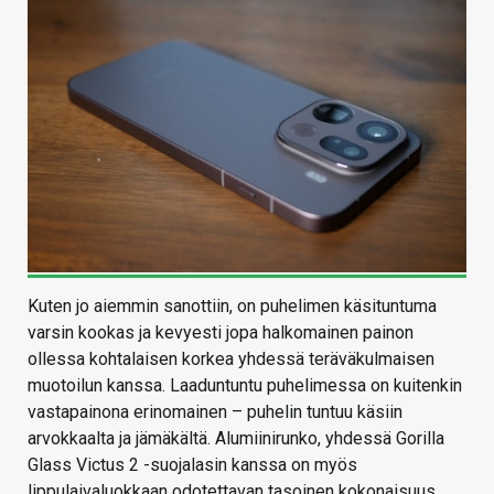
Kuten jo aiemmin sanottiin, on puhelimen käsituntuma
varsin kookas ja kevyesti jopa halkomainen painon
ollessa kohtalaisen korkea yhdessä teräväkulmaisen
muotoilun kanssa. Laaduntuntu puhelimessa on kuitenkin
vastapainona erinomainen – puhelin tuntuu käsiin
arvokkaalta ja jämäkältä. Alumiinirunko, yhdessä Gorilla
Glass Victus 2 -suojalasin kanssa on myös
lippulaivaluokkaan odotettavan tasoinen kokonaisuus.