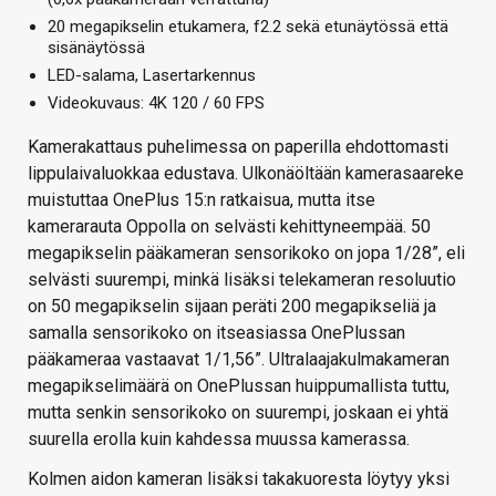
20 megapikselin etukamera, f2.2 sekä etunäytössä että
sisänäytössä
LED-salama, Lasertarkennus
Videokuvaus: 4K 120 / 60 FPS
Kamerakattaus puhelimessa on paperilla ehdottomasti
lippulaivaluokkaa edustava. Ulkonäöltään kamerasaareke
muistuttaa OnePlus 15:n ratkaisua, mutta itse
kamerarauta Oppolla on selvästi kehittyneempää. 50
megapikselin pääkameran sensorikoko on jopa 1/28”, eli
selvästi suurempi, minkä lisäksi telekameran resoluutio
on 50 megapikselin sijaan peräti 200 megapikseliä ja
samalla sensorikoko on itseasiassa OnePlussan
pääkameraa vastaavat 1/1,56”. Ultralaajakulmakameran
megapikselimäärä on OnePlussan huippumallista tuttu,
mutta senkin sensorikoko on suurempi, joskaan ei yhtä
suurella erolla kuin kahdessa muussa kamerassa.
Kolmen aidon kameran lisäksi takakuoresta löytyy yksi