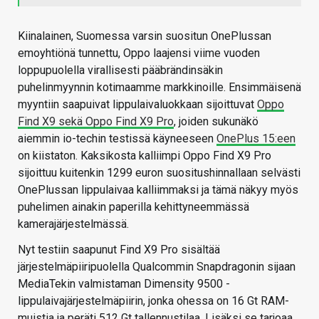
Kiinalainen, Suomessa varsin suositun OnePlussan
emoyhtiönä tunnettu, Oppo laajensi viime vuoden
loppupuolella virallisesti pääbrändinsäkin
puhelinmyynnin kotimaamme markkinoille. Ensimmäisenä
myyntiin saapuivat lippulaivaluokkaan sijoittuvat
Oppo
Find X9 sekä Oppo Find X9 Pro
, joiden sukunäkö
aiemmin io-techin testissä käyneeseen
OnePlus 15:een
on kiistaton. Kaksikosta kalliimpi Oppo Find X9 Pro
sijoittuu kuitenkin 1299 euron suositushinnallaan selvästi
OnePlussan lippulaivaa kalliimmaksi ja tämä näkyy myös
puhelimen ainakin paperilla kehittyneemmässä
kamerajärjestelmässä.
Nyt testiin saapunut Find X9 Pro sisältää
järjestelmäpiiripuolella Qualcommin Snapdragonin sijaan
MediaTekin valmistaman Dimensity 9500 -
lippulaivajärjestelmäpiirin, jonka ohessa on 16 Gt RAM-
muistia ja peräti 512 Gt tallennustilaa. Lisäksi se tarjoaa