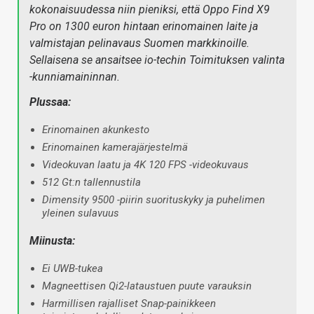
kokonaisuudessa niin pieniksi, että Oppo Find X9
Pro on 1300 euron hintaan erinomainen laite ja
valmistajan pelinavaus Suomen markkinoille.
Sellaisena se ansaitsee io-techin Toimituksen valinta
-kunniamaininnan.
Plussaa:
Erinomainen akunkesto
Erinomainen kamerajärjestelmä
Videokuvan laatu ja 4K 120 FPS -videokuvaus
512 Gt:n tallennustila
Dimensity 9500 -piirin suorituskyky ja puhelimen
yleinen sulavuus
Miinusta:
Ei UWB-tukea
Magneettisen Qi2-lataustuen puute varauksin
Harmillisen rajalliset Snap-painikkeen