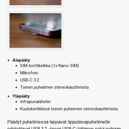
Alapääty:
SIM-korttikelkka (1x Nano-SIM)
Mikrofoni
USB-C 3.2
Toinen puhelimen stereokaiuttimista
Yläpääty:
Infrapunalähetin
Kuulokeritilässä toinen puheimen stereokaiuttimista
Päädyt puhelimessa tarjoavat lippulaivapuhelimelle
odotettavat USB 3.2 -tason USB-C-liittimen sekä pohjaan