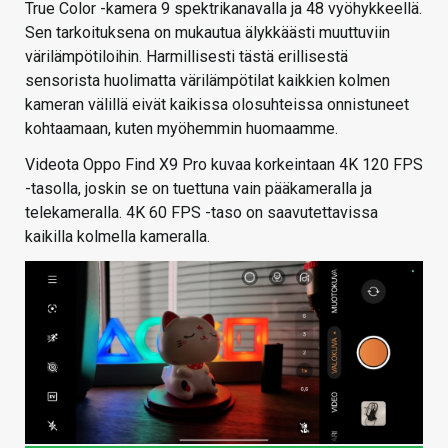
True Color -kamera 9 spektrikanavalla ja 48 vyöhykkeellä.
Sen tarkoituksena on mukautua älykkäästi muuttuviin
värilämpötiloihin. Harmillisesti tästä erillisestä
sensorista huolimatta värilämpötilat kaikkien kolmen
kameran välillä eivät kaikissa olosuhteissa onnistuneet
kohtaamaan, kuten myöhemmin huomaamme.
Videota Oppo Find X9 Pro kuvaa korkeintaan 4K 120 FPS
-tasolla, joskin se on tuettuna vain pääkameralla ja
telekameralla. 4K 60 FPS -taso on saavutettavissa
kaikilla kolmella kameralla.