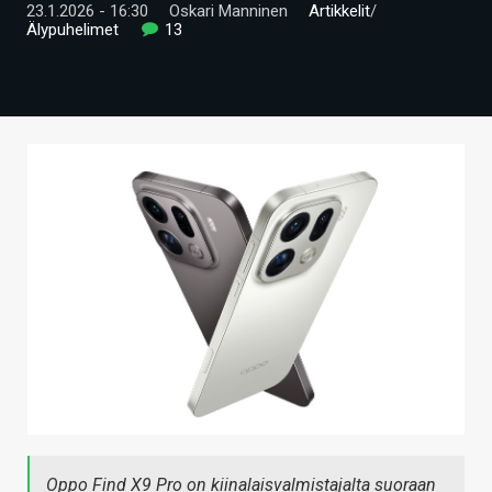
23.1.2026 - 16:30
Oskari Manninen
Artikkelit
/
ARTIKKELIT
Älypuhelimet
13
VIDEOT
TECHBBS
TIETOA
HINTA.FI
KAUPPA
VAIHDA TEEMA
HAKU
Oppo Find X9 Pro on kiinalaisvalmistajalta suoraan