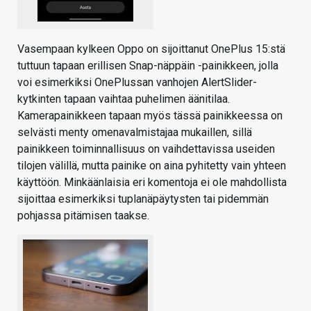
Vasempaan kylkeen Oppo on sijoittanut OnePlus 15:stä
tuttuun tapaan erillisen Snap-näppäin -painikkeen, jolla
voi esimerkiksi OnePlussan vanhojen AlertSlider-
kytkinten tapaan vaihtaa puhelimen äänitilaa.
Kamerapainikkeen tapaan myös tässä painikkeessa on
selvästi menty omenavalmistajaa mukaillen, sillä
painikkeen toiminnallisuus on vaihdettavissa useiden
tilojen välillä, mutta painike on aina pyhitetty vain yhteen
käyttöön. Minkäänlaisia eri komentoja ei ole mahdollista
sijoittaa esimerkiksi tuplanäpäytysten tai pidemmän
pohjassa pitämisen taakse.