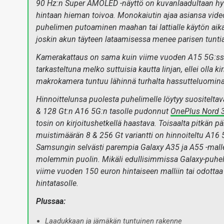
90 Hz:n Super AMOLED -näyttö on kuvanlaadultaan hyvä,
hintaan hieman toivoa. Monokaiutin ajaa asiansa vid
puhelimen putoaminen maahan tai lattialle käytön aikan
joskin akun täyteen lataamisessa menee parisen tunti
Kamerakattaus on sama kuin viime vuoden A15 5G:ssäk
tarkasteltuna melko suttuisia kautta linjan, ellei olla
makrokamera tuntuu lähinnä turhalta hassutteluomina
Hinnoittelunsa puolesta puhelimelle löytyy suositelta
& 128 Gt:n A16 5G:n tasolle pudonnut
OnePlus Nord 
tosin on kirjoitushetkellä haastava. Toisaalta pitkän
muistimäärän 8 & 256 Gt variantti on hinnoiteltu A16 
Samsungin selvästi parempia Galaxy A35 ja A55 -mallej
molemmin puolin. Mikäli edullisimmissa Galaxy-puhel
viime vuoden 150 euron hintaiseen malliin tai odotta
hintatasolle.
Plussaa:
Laadukkaan ja jämäkän tuntuinen rakenne