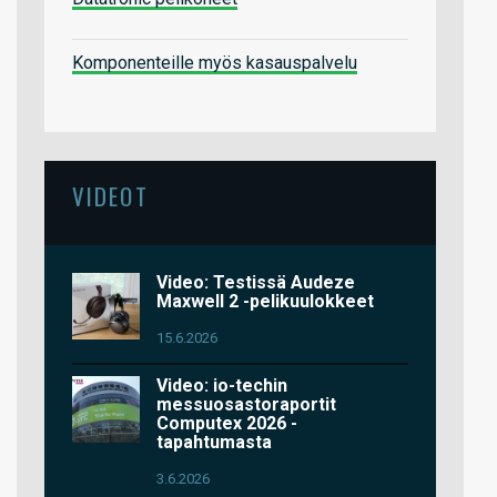
Komponenteille myös kasauspalvelu
VIDEOT
Video: Testissä Audeze
Maxwell 2 -pelikuulokkeet
15.6.2026
Video: io-techin
messuosastoraportit
Computex 2026 -
tapahtumasta
3.6.2026