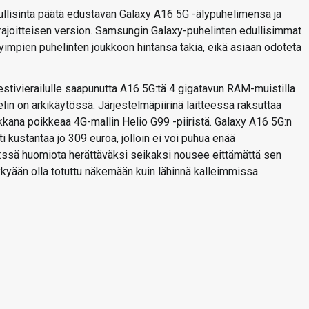
llisinta päätä edustavan Galaxy A16 5G -älypuhelimensa ja
oitteisen version. Samsungin Galaxy-puhelinten edullisimmat
yimpien puhelinten joukkoon hintansa takia, eikä asiaan odoteta
stivierailulle saapunutta A16 5G:tä 4 gigatavun RAM-muistilla
elin on arkikäytössä. Järjestelmäpiirinä laitteessa raksuttaa
ana poikkeaa 4G-mallin Helio G99 -piiristä. Galaxy A16 5G:n
i kustantaa jo 309 euroa, jolloin ei voi puhua enää
G:ssä huomiota herättäväksi seikaksi nousee eittämättä sen
 nykyään olla totuttu näkemään kuin lähinnä kalleimmissa