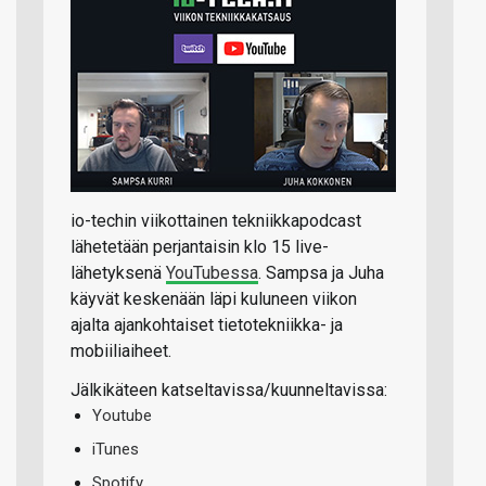
io-techin viikottainen tekniikkapodcast
lähetetään perjantaisin klo 15 live-
lähetyksenä
YouTubessa
. Sampsa ja Juha
käyvät keskenään läpi kuluneen viikon
ajalta ajankohtaiset tietotekniikka- ja
mobiiliaiheet.
Jälkikäteen katseltavissa/kuunneltavissa:
Youtube
iTunes
Spotify