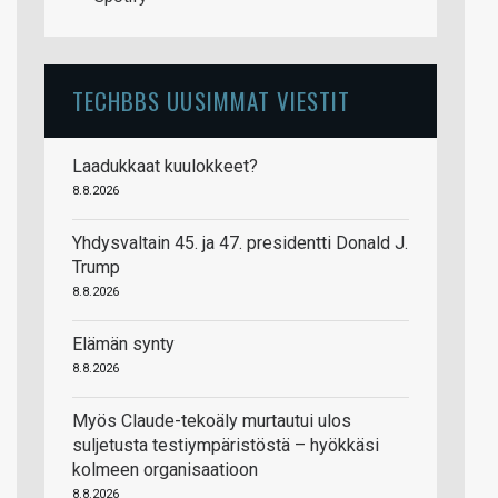
TECHBBS UUSIMMAT VIESTIT
Laadukkaat kuulokkeet?
8.8.2026
Yhdysvaltain 45. ja 47. presidentti Donald J.
Trump
8.8.2026
Elämän synty
8.8.2026
Myös Claude-tekoäly murtautui ulos
suljetusta testiympäristöstä – hyökkäsi
kolmeen organisaatioon
8.8.2026