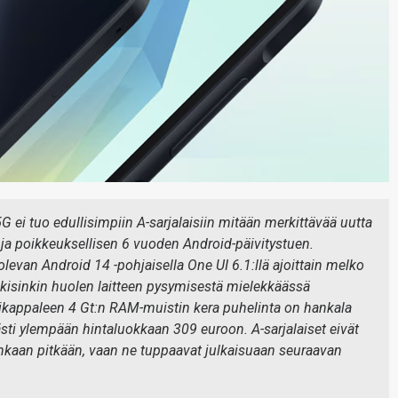
ei tuo edullisimpiin A-sarjalaisiin mitään merkittävää uutta
 ja poikkeuksellisen 6 vuoden Android-päivitystuen.
olevan Android 14 -pohjaisella One UI 6.1:llä ajoittain melko
väkisinkin huolen laitteen pysymisestä mielekkäässä
ikappaleen 4 Gt:n RAM-muistin kera puhelinta on hankala
västi ylempään hintaluokkaan 309 euroon. A-sarjalaiset eivät
nkaan pitkään, vaan ne tuppaavat julkaisuaan seuraavan