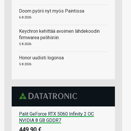
Doom pyörii nyt myös Paintissa
6.8.2026
Keychron kehittää avoimen lähdekoodin
firmwarea pelihiiriin
5.8.2026
Honor uudisti logonsa
5.8.2026
Palit GeForce RTX 5060 Infinity 2 OC
NVIDIA 8 GB GDDR7
449,90 €