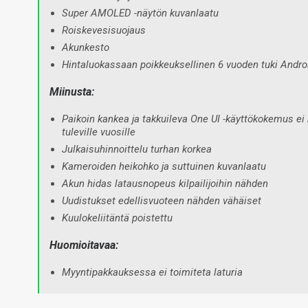
Super AMOLED -näytön kuvanlaatu
Roiskevesisuojaus
Akunkesto
Hintaluokassaan poikkeuksellinen 6 vuoden tuki Android-
Miinusta:
Paikoin kankea ja takkuileva One UI -käyttökokemus e
tuleville vuosille
Julkaisuhinnoittelu turhan korkea
Kameroiden heikohko ja suttuinen kuvanlaatu
Akun hidas latausnopeus kilpailijoihin nähden
Uudistukset edellisvuoteen nähden vähäiset
Kuulokeliitäntä poistettu
Huomioitavaa:
Myyntipakkauksessa ei toimiteta laturia