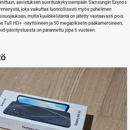
inittuun, aavistuksen suorituskykyisempään Samsungin Exynos
menystä, joka vaikuttaa luonnollisesti myös puhelimen
isuojauksen, mutta kuulokeliitäntä on jätetty vastaavasti pois.
ine Full HD+ -näyttöineen ja 50 megapikselin pääkameroineen,
id-päivitystuesta on parannettu jopa 6 vuoteen.
tö