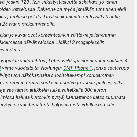
 joskin 120 Hz:n virkistystaajuutta uskaltaisi jo tähän
eoiden katselussa. Rakenne on myös jämäkän tuntuinen eikä
a juurikaan pelota. Lisäksi akunkesto on hyvällä tasolla,
a 25 watin maksimiteholla.
in ja kuvat ovat korkeintaankin välttäviä ja lähemmin
 kirkkaimassa päivänvalossa. Lisäksi 2 megapikselin
isuudelta.
vampiakin vaihtoehtoja, kuten vaikkapa suositushinnastaan 4
3
viime vuodelta tai Nothingin
CMF Phone 1
, jonka saatavuus
 päivitystuen näkökannalta suositeltavampi korkeamman
5G:n muihin ominaisuuksiin nähden jo varsin pieleen, sillä
a saa tämän artikkelin julkaisuhetkellä 300 euron
imissa haluaa kuitenkin pysyä, kannattanee katse suunnata
a nykyisen väistämätöntä halpenemista edullisemmalle