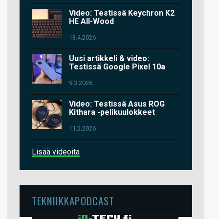
Video: Testissä Keychron K2
HE All-Wood
13.4.2026
Uusi artikkeli & video:
Testissä Google Pixel 10a
9.3.2026
Video: Testissä Asus ROG
Kithara -pelikuulokkeet
11.2.2026
Lisää videoita
TEKNIIKKAPODCAST