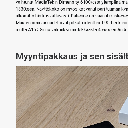
vaihtunut MediaTekin Dimensity 6100+:sta ylempänä ma
1330:een. Näyttökoko on myös kasvanut pari tuuman kym
ulkomittoihin kasvattavasti. Rakenne on saanut roiskeves
Muuten ominaisuudet ovat pitkälti identtiset 90-hertsis
mutta A15 5G:n jo valmiiksi mielekkäästä 4 vuoden Andro
Myyntipakkaus ja sen sisäl