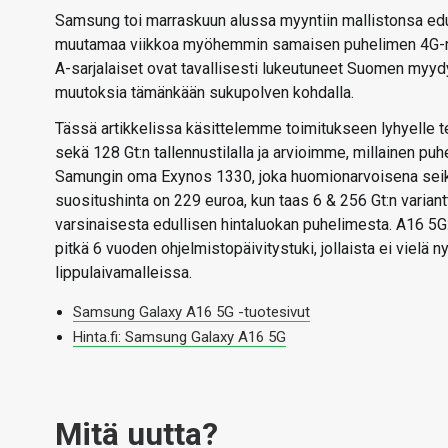
Samsung toi marraskuun alussa myyntiin mallistonsa edu
muutamaa viikkoa myöhemmin samaisen puhelimen 4G-raj
A-sarjalaiset ovat tavallisesti lukeutuneet Suomen myyd
muutoksia tämänkään sukupolven kohdalla.
Tässä artikkelissa käsittelemme toimitukseen lyhyelle te
sekä 128 Gt:n tallennustilalla ja arvioimme, millainen puh
Samungin oma Exynos 1330, joka huomionarvoisena seikk
suositushinta on 229 euroa, kun taas 6 & 256 Gt:n variantt
varsinaisesta edullisen hintaluokan puhelimesta. A16 5
pitkä 6 vuoden ohjelmistopäivitystuki, jollaista ei vielä
lippulaivamalleissa.
Samsung Galaxy A16 5G -tuotesivut
Hinta.fi: Samsung Galaxy A16 5G
Mitä uutta?