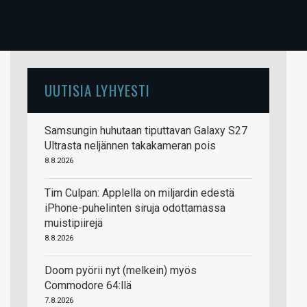
UUTISIA LYHYESTI
Samsungin huhutaan tiputtavan Galaxy S27
Ultrasta neljännen takakameran pois
8.8.2026
Tim Culpan: Applella on miljardin edestä
iPhone-puhelinten siruja odottamassa
muistipiirejä
8.8.2026
Doom pyörii nyt (melkein) myös
Commodore 64:llä
7.8.2026