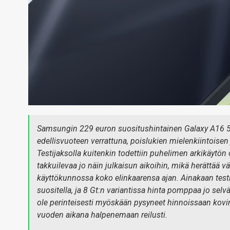
Samsungin 229 euron suositushintainen Galaxy A16 5G 
edellisvuoteen verrattuna, poislukien mielenkiintoisen
Testijaksolla kuitenkin todettiin puhelimen arkikäytön 
takkuilevaa jo näin julkaisun aikoihin, mikä herättää 
käyttökunnossa koko elinkaarensa ajan. Ainakaan test
suositella, ja 8 Gt:n variantissa hinta pomppaa jo sel
ole perinteisesti myöskään pysyneet hinnoissaan kovi
vuoden aikana halpenemaan reilusti.