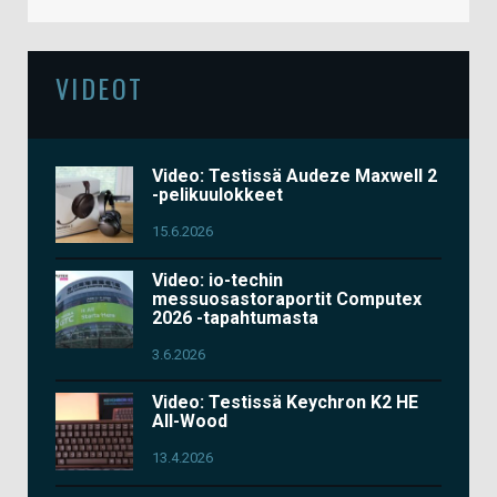
VIDEOT
Video: Testissä Audeze Maxwell 2
-pelikuulokkeet
15.6.2026
Video: io-techin
messuosastoraportit Computex
2026 -tapahtumasta
3.6.2026
Video: Testissä Keychron K2 HE
All-Wood
13.4.2026