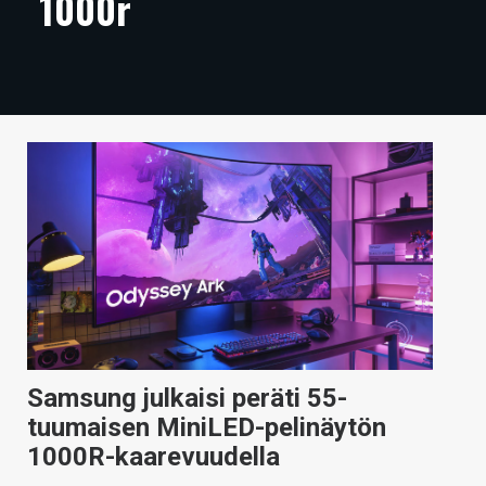
1000r
ARTIKKELIT
VIDEOT
TECHBBS
TIETOA
HINTA.FI
KAUPPA
VAIHDA TEEMA
Samsung julkaisi peräti 55-
HAKU
tuumaisen MiniLED-pelinäytön
1000R-kaarevuudella