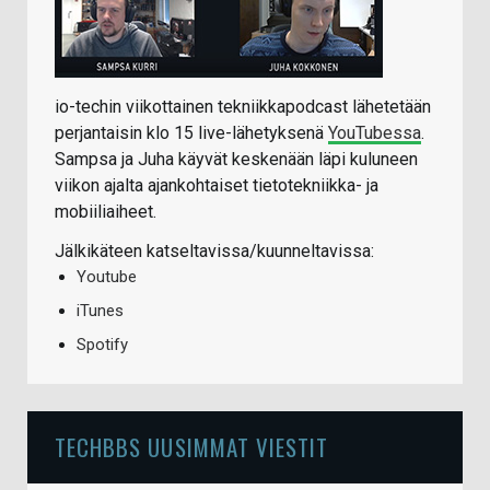
io-techin viikottainen tekniikkapodcast lähetetään
perjantaisin klo 15 live-lähetyksenä
YouTubessa
.
Sampsa ja Juha käyvät keskenään läpi kuluneen
viikon ajalta ajankohtaiset tietotekniikka- ja
mobiiliaiheet.
Jälkikäteen katseltavissa/kuunneltavissa:
Youtube
iTunes
Spotify
TECHBBS UUSIMMAT VIESTIT