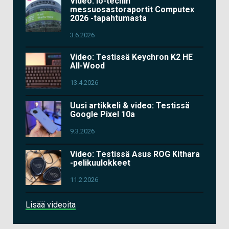
Video: io-techin
messuosastoraportit Computex
2026 -tapahtumasta
3.6.2026
Video: Testissä Keychron K2 HE
All-Wood
13.4.2026
Uusi artikkeli & video: Testissä
Google Pixel 10a
9.3.2026
Video: Testissä Asus ROG Kithara
-pelikuulokkeet
11.2.2026
Lisää videoita