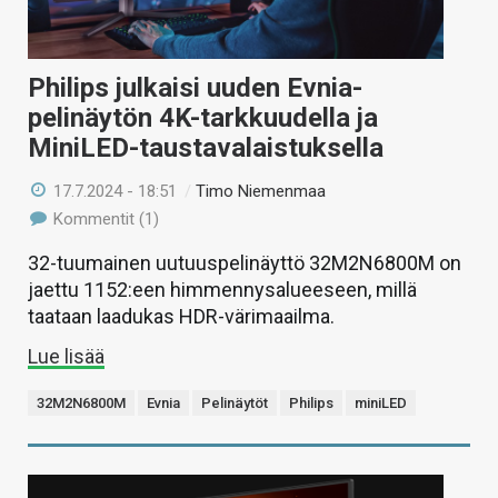
Philips julkaisi uuden Evnia-
pelinäytön 4K-tarkkuudella ja
MiniLED-taustavalaistuksella
17.7.2024 - 18:51
/
Timo Niemenmaa
Kommentit (1)
32-tuumainen uutuuspelinäyttö 32M2N6800M on
jaettu 1152:een himmennysalueeseen, millä
taataan laadukas HDR-värimaailma.
Lue lisää
32M2N6800M
Evnia
Pelinäytöt
Philips
miniLED