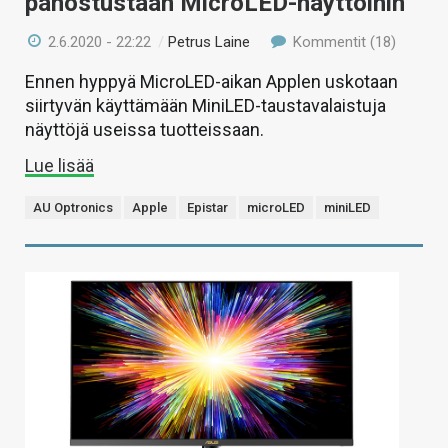
panostustaan MicroLED-näyttöihin
2.6.2020 - 22:22
/
Petrus Laine
Kommentit (18)
Ennen hyppyä MicroLED-aikan Applen uskotaan
siirtyvän käyttämään MiniLED-taustavalaistuja
näyttöjä useissa tuotteissaan.
Lue lisää
AU Optronics
Apple
Epistar
microLED
miniLED