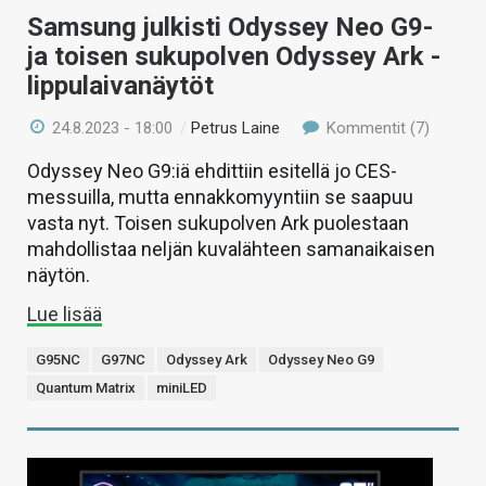
Samsung julkisti Odyssey Neo G9-
ja toisen sukupolven Odyssey Ark -
lippulaivanäytöt
24.8.2023 - 18:00
/
Petrus Laine
Kommentit (7)
Odyssey Neo G9:iä ehdittiin esitellä jo CES-
messuilla, mutta ennakkomyyntiin se saapuu
vasta nyt. Toisen sukupolven Ark puolestaan
mahdollistaa neljän kuvalähteen samanaikaisen
näytön.
Lue lisää
G95NC
G97NC
Odyssey Ark
Odyssey Neo G9
Quantum Matrix
miniLED