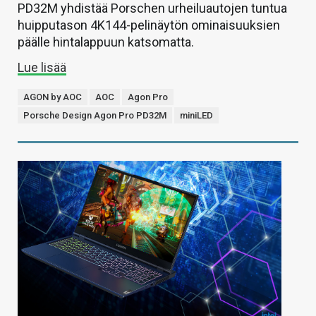
PD32M yhdistää Porschen urheiluautojen tuntua
huipputason 4K144-pelinäytön ominaisuuksien
päälle hintalappuun katsomatta.
Lue lisää
AGON by AOC
AOC
Agon Pro
Porsche Design Agon Pro PD32M
miniLED