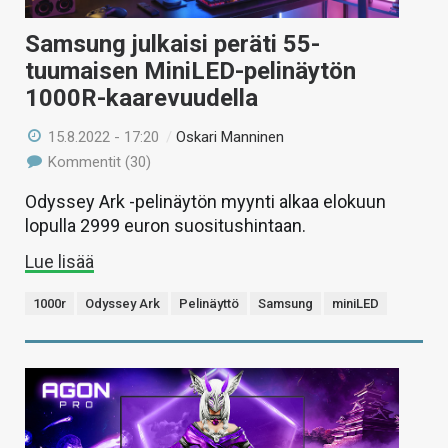
Samsung julkaisi peräti 55-
tuumaisen MiniLED-pelinäytön
1000R-kaarevuudella
15.8.2022 - 17:20
/
Oskari Manninen
Kommentit (30)
Odyssey Ark -pelinäytön myynti alkaa elokuun
lopulla 2999 euron suositushintaan.
Lue lisää
1000r
Odyssey Ark
Pelinäyttö
Samsung
miniLED