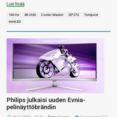
Lue lisää
160 Hz
4K UHD
Cooler Master
GP27U
Tempest
miniLED
Philips julkaisi uuden Evnia-
pelinäyttöbrändin