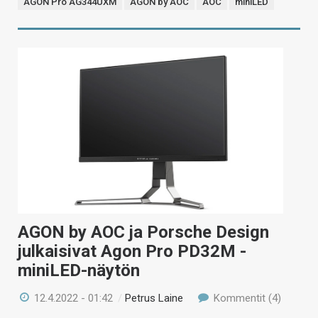
AGON Pro AG344UXM
AGON by AOC
AOC
miniLED
AGON by AOC ja Porsche Design
julkaisivat Agon Pro PD32M -
miniLED-näytön
12.4.2022 - 01:42
/
Petrus Laine
Kommentit (4)