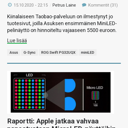
15.10.2020 - 22:15
/
Petrus Laine
Kommentit (31)
Kiinalaiseen Taobao-palveluun on ilmestynyt jo
tuotesivut, joilla Asuksen ensimmäinen MiniLED-
pelinäyttö on hinnoiteltu vajaaseen 5500 euroon.
Lue lisää
Asus
G-Sync
ROG Swift PG32UQX
miniLED
Raportti: Apple jatkaa vahvaa