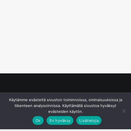
© S&J Media Oy
Käytämme evästeitä sivuston toiminnoissa, ominaisuuksissa ja
liikenteen analysoinnissa. Käyttämällä sivustoa hyväksyt
evästeiden käytön.
Ok
En hyväksy
Lisätietoja