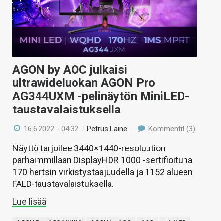
AGON by AOC julkaisi
ultrawideluokan AGON Pro
AG344UXM -pelinäytön MiniLED-
taustavalaistuksella
16.6.2022 - 04:32
/
Petrus Laine
Kommentit (3)
Näyttö tarjoilee 3440×1440-resoluution
parhaimmillaan DisplayHDR 1000 -sertifioituna
170 hertsin virkistystaajuudella ja 1152 alueen
FALD-taustavalaistuksella.
Lue lisää