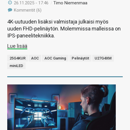
26.11.2025 - 17:46
/
Timo Niemenmaa
Kommentit (6)
4K-uutuuden lisäksi valmistaja julkaisi myös
uuden FHD-pelinäytön. Molemmissa malleissa on
IPS-paneelitekniikka.
Lue lisää
25G4KUR
AOC
AOC Gaming
Pelinäytöt
U27G4XM
miniLED