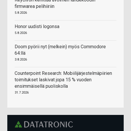
firmwarea pelihiiriin
5.8.2026
Honor uudisti logonsa
5.8.2026
Doom pyörii nyt (melkein) myös Commodore
64:llä
3.8.2026
Counterpoint Research: Mobiilijärjestelmäpiirien
toimitukset laskivat jopa 15 % vuoden
ensimmäisellä puoliskolla
31.7.2026