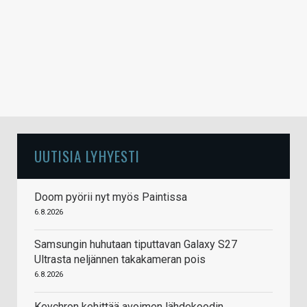
UUTISIA LYHYESTI
Doom pyörii nyt myös Paintissa
6.8.2026
Samsungin huhutaan tiputtavan Galaxy S27
Ultrasta neljännen takakameran pois
6.8.2026
Keychron kehittää avoimen lähdekoodin