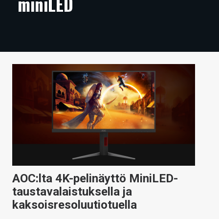
miniLED
ARTIKKELIT
VIDEOT
TECHBBS
TIETOA
HINTA.FI
KAUPPA
VAIHDA TEEMA
AOC:lta 4K-pelinäyttö MiniLED-
HAKU
taustavalaistuksella ja
kaksoisresoluutiotuella