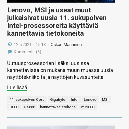
Lenovo, MSI ja useat muut
julkaisivat uusia 11. sukupolven
Intel-prosessoreita käyttäviä
kannettavia tietokoneita
12.5.2021 - 15:18
/
Oskari Manninen
Kommentit (6)
Uutuusprosessorien lisäksi uusissa
kannettavissa on mukana muun muassa uusia
näyttötekniikoita ja näyttöjen kuvasuhteita.
Lue lisää
11. sukupolven Core
Gigabyte
Intel
Lenovo
MSI
OLED
Razer
kannettava tietokone
miniLED