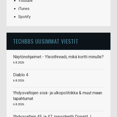
Youtube
iTunes
Spotify
TECHBBS UUSIMMAT VIESTIT
Näytönohjaimet - Yleisthreadi, mikä kortti minulle?
6.8.2026
Diablo 4
6.8.2026
Yhdysvaltojen sisä- ja ulkopolitiikka & muut maan
tapahtumat
6.8.2026
Yhdysvaltain 45. ja 47. presidentti Donald J.