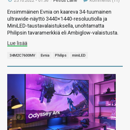
25.10.2022 - 01:36
/
Petrus Laine
Kommentit (11)
Ensimmäinen Evnia on kaareva 34-tuumainen
ultrawide-näyttö 3440×1440-resoluutiolla ja
MiniLED-taustavalaistuksella, unohtamatta
Philipsin tavaramerkkiä eli Ambiglow-valaistusta.
Lue lisää
34M2C7600MV
Evnia
Philips
miniLED