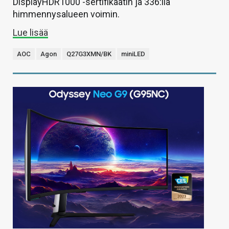
DisplayHDR1000 -sertifikaatin ja 336:lla
himmennysalueen voimin.
Lue lisää
AOC
Agon
Q27G3XMN/BK
miniLED