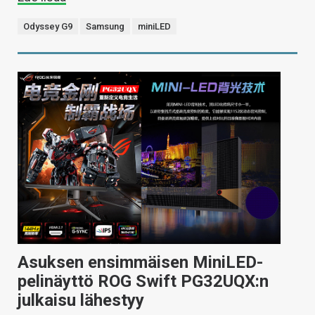
Odyssey G9
Samsung
miniLED
Asuksen ensimmäisen MiniLED-
pelinäyttö ROG Swift PG32UQX:n
julkaisu lähestyy