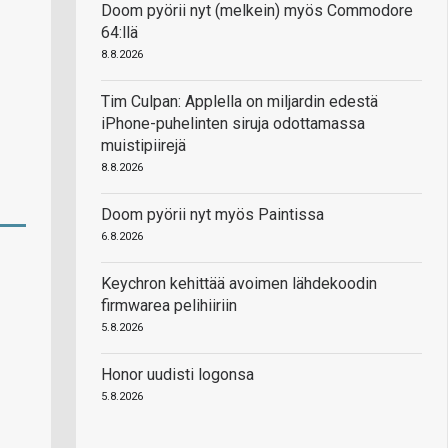
Doom pyörii nyt (melkein) myös Commodore
64:llä
8.8.2026
Tim Culpan: Applella on miljardin edestä
iPhone-puhelinten siruja odottamassa
muistipiirejä
8.8.2026
Doom pyörii nyt myös Paintissa
6.8.2026
Keychron kehittää avoimen lähdekoodin
firmwarea pelihiiriin
5.8.2026
Honor uudisti logonsa
5.8.2026