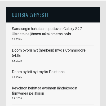
UUTISIA LYHYESTI
Samsungin huhutaan tiputtavan Galaxy S27
Ultrasta neljännen takakameran pois
6.8.2026
Doom pyörii nyt (melkein) myös Commodore
64:llä
6.8.2026
Doom pyörii nyt myös Paintissa
6.8.2026
Keychron kehittää avoimen lähdekoodin
firmwarea pelihiiriin
5.8.2026