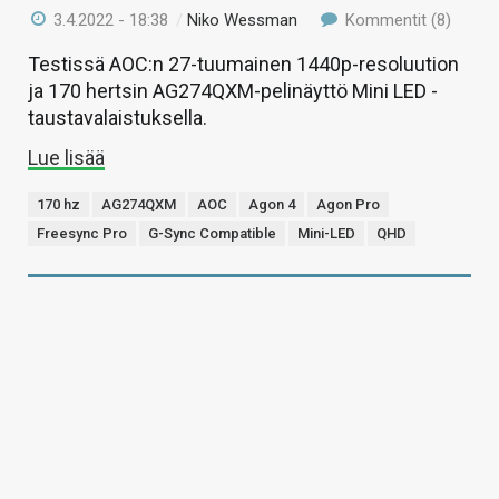
3.4.2022 - 18:38
/
Niko Wessman
Kommentit (8)
Testissä AOC:n 27-tuumainen 1440p-resoluution
ja 170 hertsin AG274QXM-pelinäyttö Mini LED -
taustavalaistuksella.
Lue lisää
170 hz
AG274QXM
AOC
Agon 4
Agon Pro
Freesync Pro
G-Sync Compatible
Mini-LED
QHD