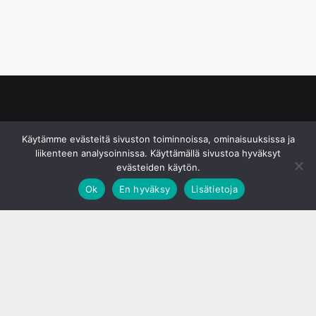
© S&J Media Oy
Käytämme evästeitä sivuston toiminnoissa, ominaisuuksissa ja
liikenteen analysoinnissa. Käyttämällä sivustoa hyväksyt
evästeiden käytön.
Ok
En hyväksy
Lisätietoja
;