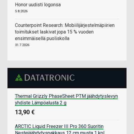
Honor uudisti logonsa
5.8.2026
Counterpoint Research: Mobiilijärjestelmäpiirien
toimitukset laskivat jopa 15 % vuoden
ensimmäisellä puoliskolla
31.7.2026
Thermal Grizzly PhaseSheet PTM jäähdytyslevyn
yhdiste Lämpöalusta 2 g
13,90 €
ARCTIC Liquid Freezer III Pro 360 Suoritin
Nestejäähdytyspakkaus 12 cm musta 1 kpl