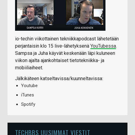
io-techin viikottainen tekniikkapodcast lähetetään
perjantaisin klo 15 live-lähetyksenä
YouTubessa
.
Sampsa ja Juha käyvät keskenään läpi kuluneen
viikon ajalta ajankohtaiset tietotekniikka- ja
mobiiliaiheet.
Jälkikäteen katseltavissa/kuunneltavissa:
Youtube
iTunes
Spotify
TECHBBS UUSIMMAT VIESTIT