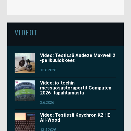
VIDEOT
Video: Testissä Audeze Maxwell 2
-pelikuulokkeet
15.6.2026
Video: io-techin
messuosastoraportit Computex
2026 -tapahtumasta
3.6.2026
Video: Testissä Keychron K2 HE
All-Wood
13.4.2026