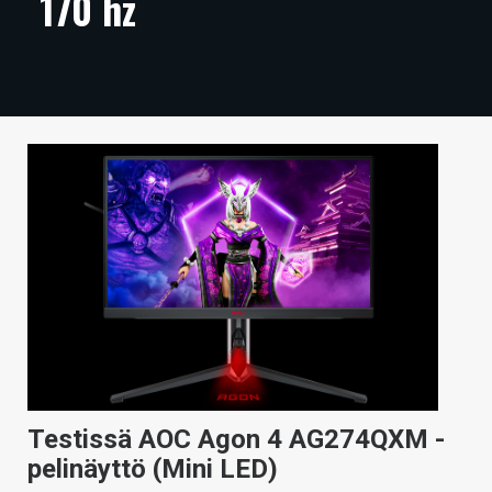
170 hz
ARTIKKELIT
VIDEOT
TECHBBS
TIETOA
HINTA.FI
KAUPPA
VAIHDA TEEMA
HAKU
Testissä AOC Agon 4 AG274QXM -
pelinäyttö (Mini LED)