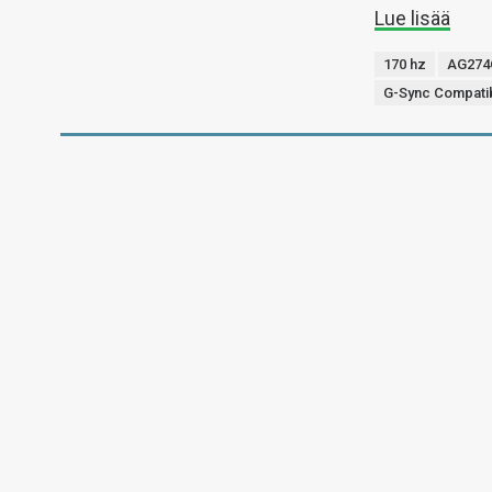
Lue lisää
170 hz
AG27
G-Sync Compati