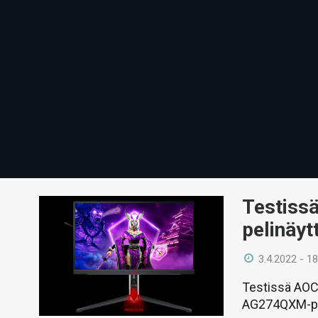
Testiss
pelinäyt
3.4.2022 - 18
Testissä AOC
AG274QXM-peli