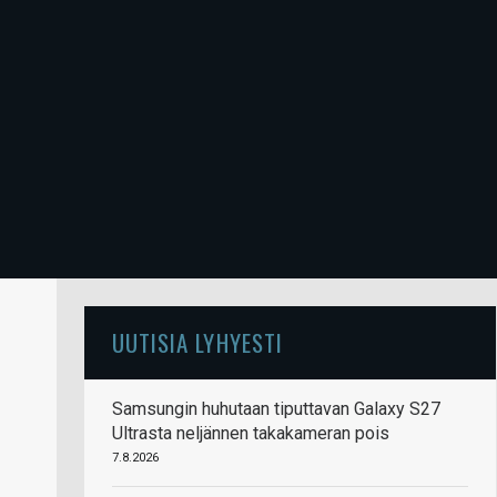
UUTISIA LYHYESTI
Samsungin huhutaan tiputtavan Galaxy S27
Ultrasta neljännen takakameran pois
7.8.2026