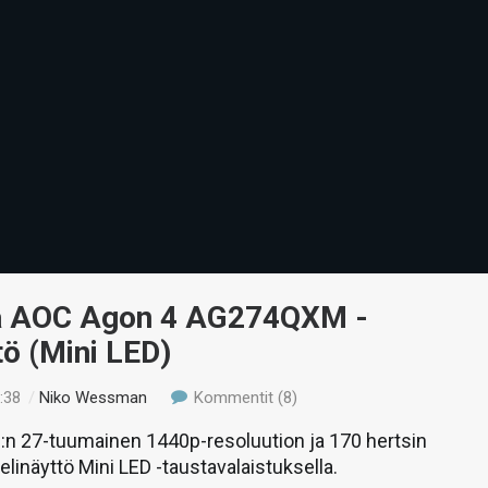
ä AOC Agon 4 AG274QXM -
tö (Mini LED)
:38
/
Niko Wessman
Kommentit (8)
:n 27-tuumainen 1440p-resoluution ja 170 hertsin
näyttö Mini LED -taustavalaistuksella.