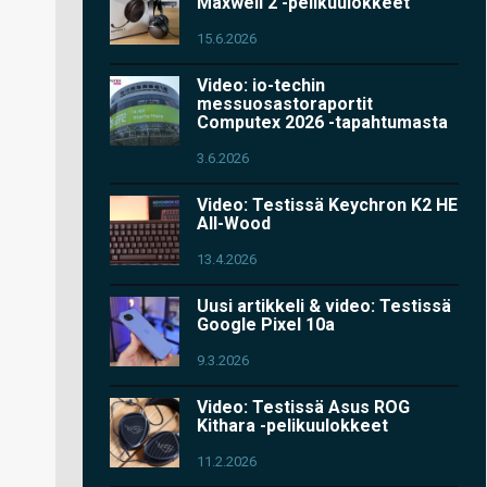
Maxwell 2 -pelikuulokkeet
15.6.2026
Video: io-techin
messuosastoraportit
Computex 2026 -tapahtumasta
3.6.2026
Video: Testissä Keychron K2 HE
All-Wood
13.4.2026
Uusi artikkeli & video: Testissä
Google Pixel 10a
9.3.2026
Video: Testissä Asus ROG
Kithara -pelikuulokkeet
11.2.2026