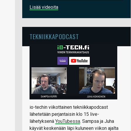
Lisää videoita
TEKNIIKKAPODCAST
io-techin viikottainen tekniikkapodcast
lähetetään perjantaisin klo 15 live-
lähetyksenä
YouTubessa
. Sampsa ja Juha
käyvät keskenään läpi kuluneen viikon ajalta