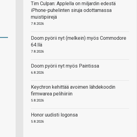
Tim Culpan: Applella on miljardin edestä
iPhone-puhelinten siruja odottamassa
muistipiirejä
7.8.2026
Doom pyörii nyt (melkein) myös Commodore
64:llä
7.8.2026
Doom pyörii nyt myös Paintissa
6.8.2026
Keychron kehittää avoimen lähdekoodin
firmwarea pelihiiriin
5.8.2026
Honor uudisti logonsa
5.8.2026