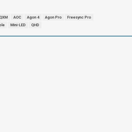
4QXM
AOC
Agon 4
Agon Pro
Freesync Pro
ble
Mini-LED
QHD