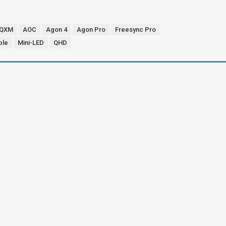
4QXM
AOC
Agon 4
Agon Pro
Freesync Pro
ble
Mini-LED
QHD