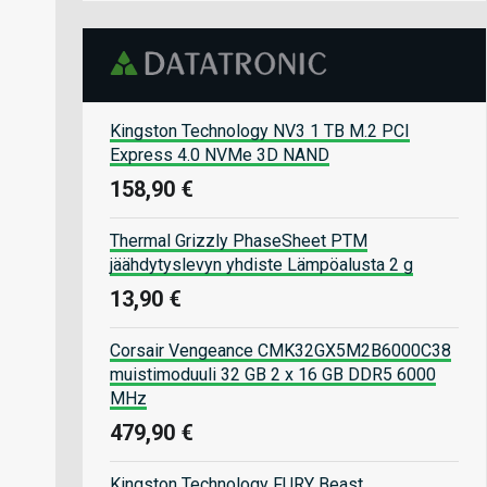
Kingston Technology NV3 1 TB M.2 PCI
Express 4.0 NVMe 3D NAND
158,90 €
Thermal Grizzly PhaseSheet PTM
jäähdytyslevyn yhdiste Lämpöalusta 2 g
13,90 €
Corsair Vengeance CMK32GX5M2B6000C38
muistimoduuli 32 GB 2 x 16 GB DDR5 6000
MHz
479,90 €
Kingston Technology FURY Beast