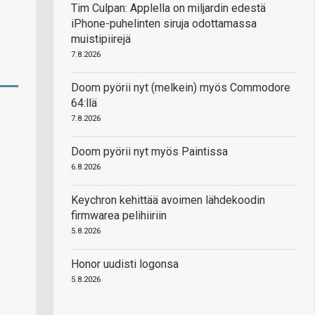
Tim Culpan: Applella on miljardin edestä
iPhone-puhelinten siruja odottamassa
muistipiirejä
7.8.2026
Doom pyörii nyt (melkein) myös Commodore
64:llä
7.8.2026
Doom pyörii nyt myös Paintissa
6.8.2026
Keychron kehittää avoimen lähdekoodin
firmwarea pelihiiriin
5.8.2026
Honor uudisti logonsa
5.8.2026