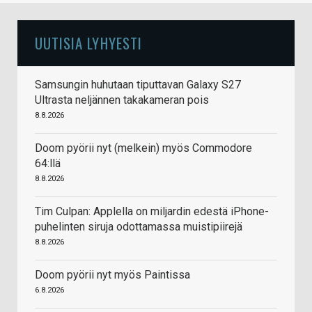
UUTISIA LYHYESTI
Samsungin huhutaan tiputtavan Galaxy S27
Ultrasta neljännen takakameran pois
8.8.2026
Doom pyörii nyt (melkein) myös Commodore
64:llä
8.8.2026
Tim Culpan: Applella on miljardin edestä iPhone-
puhelinten siruja odottamassa muistipiirejä
8.8.2026
Doom pyörii nyt myös Paintissa
6.8.2026