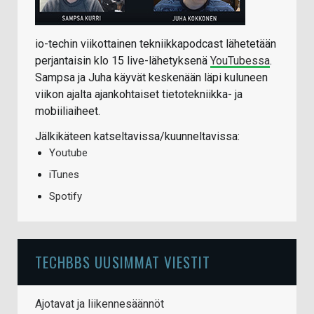
io-techin viikottainen tekniikkapodcast lähetetään
perjantaisin klo 15 live-lähetyksenä
YouTubessa
.
Sampsa ja Juha käyvät keskenään läpi kuluneen
viikon ajalta ajankohtaiset tietotekniikka- ja
mobiiliaiheet.
Jälkikäteen katseltavissa/kuunneltavissa:
Youtube
iTunes
Spotify
TECHBBS UUSIMMAT VIESTIT
Ajotavat ja liikennesäännöt