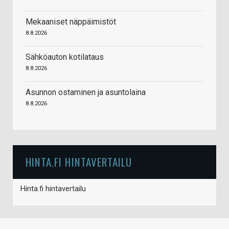
Mekaaniset näppäimistöt
8.8.2026
Sähköauton kotilataus
8.8.2026
Asunnon ostaminen ja asuntolaina
8.8.2026
HINTA.FI HINTAVERTAILU
Hinta.fi hintavertailu