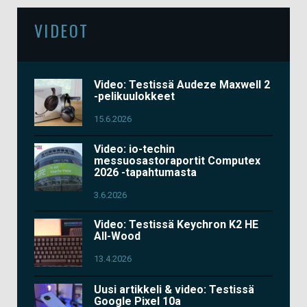
VIDEOT
Video: Testissä Audeze Maxwell 2
-pelikuulokkeet
15.6.2026
Video: io-techin
messuosastoraportit Computex
2026 -tapahtumasta
3.6.2026
Video: Testissä Keychron K2 HE
All-Wood
13.4.2026
Uusi artikkeli & video: Testissä
Google Pixel 10a