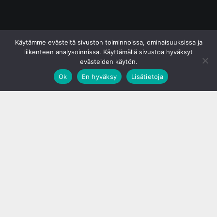
© S&J Media Oy
Käytämme evästeitä sivuston toiminnoissa, ominaisuuksissa ja
liikenteen analysoinnissa. Käyttämällä sivustoa hyväksyt
evästeiden käytön.
Ok
En hyväksy
Lisätietoja
;