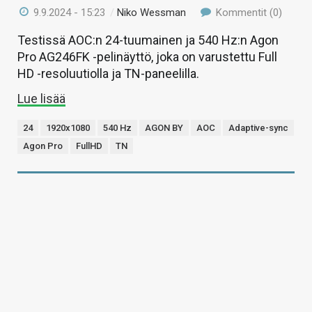
9.9.2024 - 15:23
/
Niko Wessman
Kommentit (0)
Testissä AOC:n 24-tuumainen ja 540 Hz:n Agon
Pro AG246FK -pelinäyttö, joka on varustettu Full
HD -resoluutiolla ja TN-paneelilla.
Lue lisää
24
1920x1080
540 Hz
AGON BY
AOC
Adaptive-sync
Agon Pro
FullHD
TN