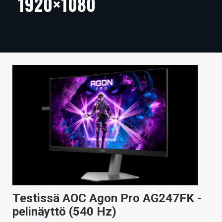
1920×1080
ARTIKKELIT
VIDEOT
TECHBBS
TIETOA
HINTA.FI
KAUPPA
VAIHDA TEEMA
HAKU
Testissä AOC Agon Pro AG247FK -
pelinäyttö (540 Hz)