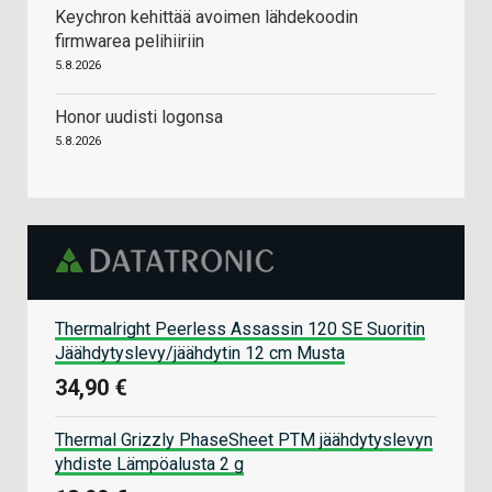
Keychron kehittää avoimen lähdekoodin
firmwarea pelihiiriin
5.8.2026
Honor uudisti logonsa
5.8.2026
Thermalright Peerless Assassin 120 SE Suoritin
Jäähdytyslevy/jäähdytin 12 cm Musta
34,90 €
Thermal Grizzly PhaseSheet PTM jäähdytyslevyn
yhdiste Lämpöalusta 2 g