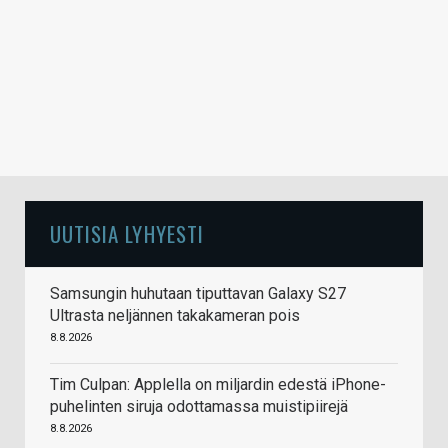
UUTISIA LYHYESTI
Samsungin huhutaan tiputtavan Galaxy S27
Ultrasta neljännen takakameran pois
8.8.2026
Tim Culpan: Applella on miljardin edestä iPhone-
puhelinten siruja odottamassa muistipiirejä
8.8.2026