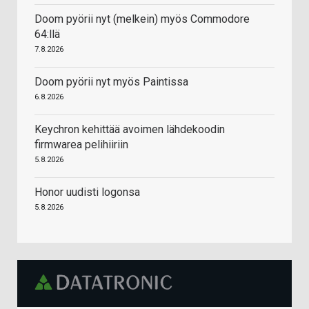
Doom pyörii nyt (melkein) myös Commodore
64:llä
7.8.2026
Doom pyörii nyt myös Paintissa
6.8.2026
Keychron kehittää avoimen lähdekoodin
firmwarea pelihiiriin
5.8.2026
Honor uudisti logonsa
5.8.2026