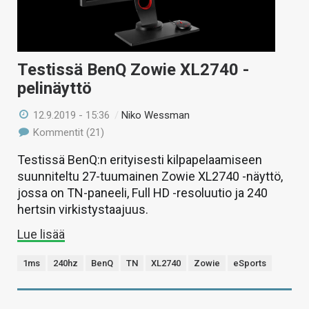
Testissä BenQ Zowie XL2740 -
pelinäyttö
12.9.2019 - 15:36
/
Niko Wessman
Kommentit (21)
Testissä BenQ:n erityisesti kilpapelaamiseen
suunniteltu 27-tuumainen Zowie XL2740 -näyttö,
jossa on TN-paneeli, Full HD -resoluutio ja 240
hertsin virkistystaajuus.
Lue lisää
1ms
240hz
BenQ
TN
XL2740
Zowie
eSports