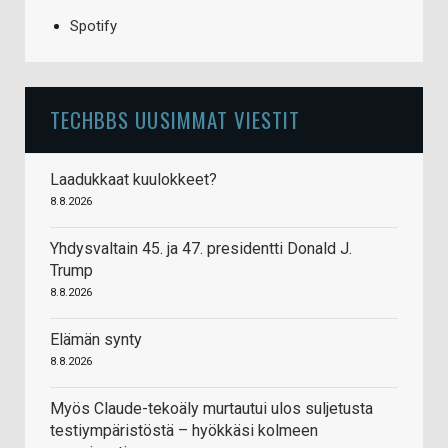
Spotify
TECHBBS UUSIMMAT VIESTIT
Laadukkaat kuulokkeet?
8.8.2026
Yhdysvaltain 45. ja 47. presidentti Donald J.
Trump
8.8.2026
Elämän synty
8.8.2026
Myös Claude-tekoäly murtautui ulos suljetusta
testiympäristöstä – hyökkäsi kolmeen