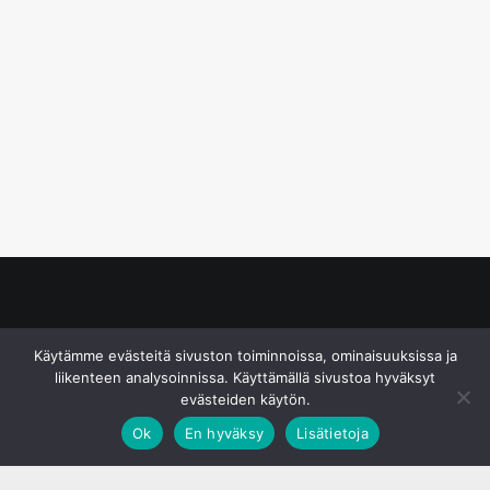
© S&J Media Oy
Käytämme evästeitä sivuston toiminnoissa, ominaisuuksissa ja
liikenteen analysoinnissa. Käyttämällä sivustoa hyväksyt
evästeiden käytön.
Ok
En hyväksy
Lisätietoja
;