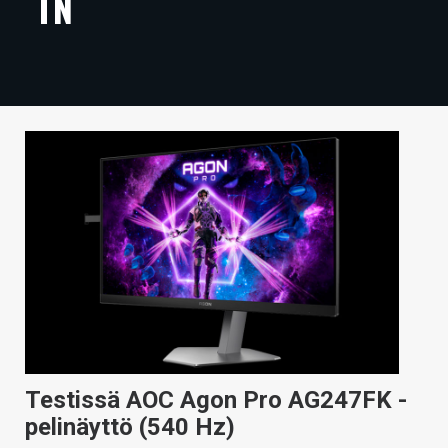
TN
ARTIKKELIT
VIDEOT
TECHBBS
TIETOA
HINTA.FI
KAUPPA
VAIHDA TEEMA
HAKU
Testissä AOC Agon Pro AG247FK -
pelinäyttö (540 Hz)