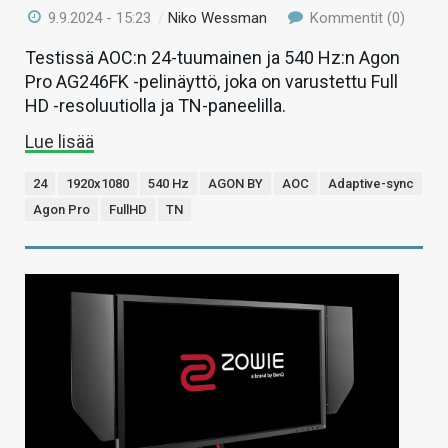
9.9.2024 - 15:23
/
Niko Wessman
Kommentit (0)
Testissä AOC:n 24-tuumainen ja 540 Hz:n Agon
Pro AG246FK -pelinäyttö, joka on varustettu Full
HD -resoluutiolla ja TN-paneelilla.
Lue lisää
24
1920x1080
540 Hz
AGON BY
AOC
Adaptive-sync
Agon Pro
FullHD
TN