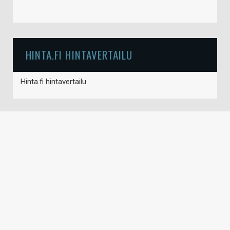
HINTA.FI HINTAVERTAILU
Hinta.fi hintavertailu