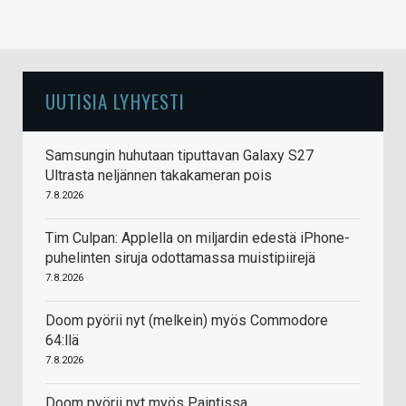
UUTISIA LYHYESTI
Samsungin huhutaan tiputtavan Galaxy S27
Ultrasta neljännen takakameran pois
7.8.2026
Tim Culpan: Applella on miljardin edestä iPhone-
puhelinten siruja odottamassa muistipiirejä
7.8.2026
Doom pyörii nyt (melkein) myös Commodore
64:llä
7.8.2026
Doom pyörii nyt myös Paintissa