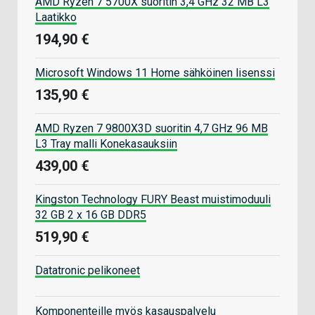
AMD Ryzen 7 5700X suoritin 3,4 GHz 32 MB L3
Laatikko
194,90 €
Microsoft Windows 11 Home sähköinen lisenssi
135,90 €
AMD Ryzen 7 9800X3D suoritin 4,7 GHz 96 MB
L3 Tray malli Konekasauksiin
439,00 €
Kingston Technology FURY Beast muistimoduuli
32 GB 2 x 16 GB DDR5
519,90 €
Datatronic pelikoneet
Komponenteille myös kasauspalvelu