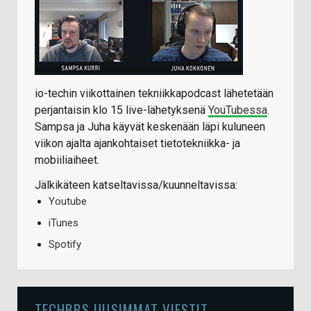
io-techin viikottainen tekniikkapodcast lähetetään
perjantaisin klo 15 live-lähetyksenä
YouTubessa
.
Sampsa ja Juha käyvät keskenään läpi kuluneen
viikon ajalta ajankohtaiset tietotekniikka- ja
mobiiliaiheet.
Jälkikäteen katseltavissa/kuunneltavissa:
Youtube
iTunes
Spotify
TECHBBS UUSIMMAT VIESTIT