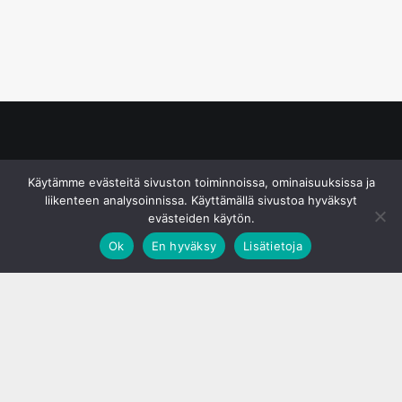
© S&J Media Oy
Käytämme evästeitä sivuston toiminnoissa, ominaisuuksissa ja
liikenteen analysoinnissa. Käyttämällä sivustoa hyväksyt
evästeiden käytön.
Ok
En hyväksy
Lisätietoja
;