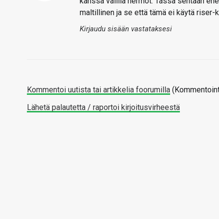
kanssa välillä hermot. Tässä sentään ene
maltillinen ja se että tämä ei käytä riser
Kirjaudu sisään vastataksesi
Kommentoi uutista tai artikkelia foorumilla
(Kommentointi
Lähetä palautetta / raportoi kirjoitusvirheestä