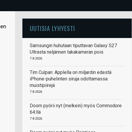
den
UUTISIA LYHYESTI
Samsungin huhutaan tiputtavan Galaxy S27
Ultrasta neljännen takakameran pois
7.8.2026
Tim Culpan: Applella on miljardin edestä
iPhone-puhelinten siruja odottamassa
muistipiirejä
7.8.2026
Doom pyörii nyt (melkein) myös Commodore
64:llä
7.8.2026