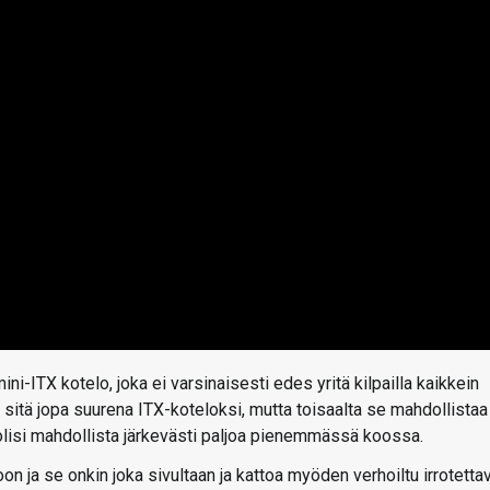
ni-ITX kotelo, joka ei varsinaisesti edes yritä kilpailla kaikkein
 sitä jopa suurena ITX-koteloksi, mutta toisaalta se mahdollistaa
n olisi mahdollista järkevästi paljoa pienemmässä koossa.
 ja se onkin joka sivultaan ja kattoa myöden verhoiltu irrotetta