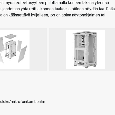
an myös esteettisyyteen piilottamalla koneen takana yleensä
ne johdetaan yhtä reittiä koneen taakse ja piiloon pöydän taa. Ratk
pa on käännettävä kyljelleen, jos on asiaa näytönohjaimen tai
uuloke/mikrofonikomboliitin