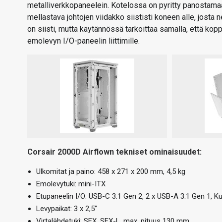
metalliverkkopaneelein. Kotelossa on pyritty panostama
mellastava johtojen viidakko siististi koneen alle, josta 
on siisti, mutta käytännössä tarkoittaa samalla, että kop
emolevyn I/O-paneelin liittimille.
Corsair 2000D Airflown tekniset ominaisuudet:
Ulkomitat ja paino: 458 x 271 x 200 mm, 4,5 kg
Emolevytuki: mini-ITX
Etupaneelin I/O: USB-C 3.1 Gen 2, 2 x USB-A 3.1 Gen 1, K
Levypaikat: 3 x 2,5”
Virtalähdetuki: SFX, SFX-L, max. pituus 130 mm