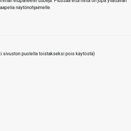
mmän etupaneelin usbeja. Plussaa että hinta on jopa yllättävän
-kaapelia näytönohjaimelle.
 sivuston puolella toistakseksi pois käytöstä)