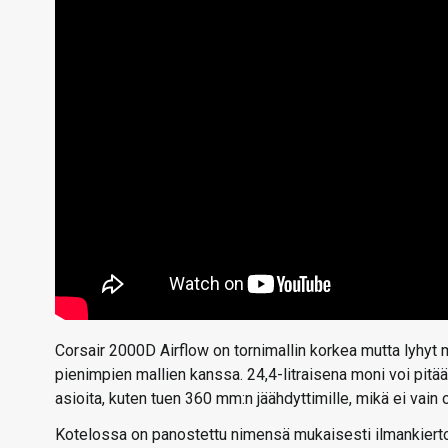
Corsair 2000D Airflow on tornimallin korkea mutta lyhyt mi
pienimpien mallien kanssa. 24,4-litraisena moni voi pitää
asioita, kuten tuen 360 mm:n jäähdyttimille, mikä ei vai
Kotelossa on panostettu nimensä mukaisesti ilmankiertoon