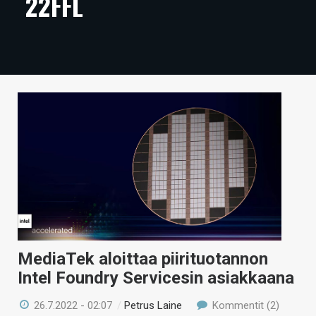
22FFL
ARTIKKELIT
VIDEOT
TECHBBS
TIETOA
HINTA.FI
KAUPPA
VAIHDA TEEMA
MediaTek aloittaa piirituotannon
HAKU
Intel Foundry Servicesin asiakkaana
26.7.2022 - 02:07
/
Petrus Laine
Kommentit (2)