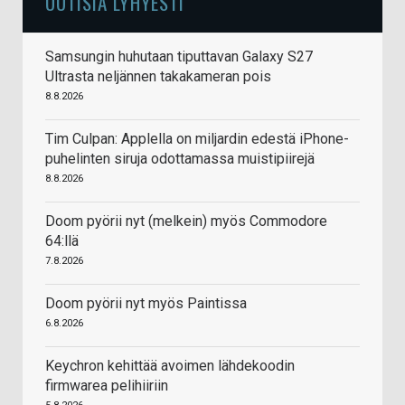
UUTISIA LYHYESTI
Samsungin huhutaan tiputtavan Galaxy S27
Ultrasta neljännen takakameran pois
8.8.2026
Tim Culpan: Applella on miljardin edestä iPhone-
puhelinten siruja odottamassa muistipiirejä
8.8.2026
Doom pyörii nyt (melkein) myös Commodore
64:llä
7.8.2026
Doom pyörii nyt myös Paintissa
6.8.2026
Keychron kehittää avoimen lähdekoodin
firmwarea pelihiiriin