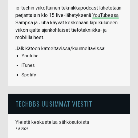
io-techin viikottainen tekniikkapodcast lähetetään
perjantaisin klo 15 live-lähetyksenä
YouTubessa
.
Sampsa ja Juha käyvät keskenään läpi kuluneen
viikon ajalta ajankohtaiset tietotekniikka- ja
mobiiliaiheet.
Jälkikäteen katseltavissa/kuunneltavissa:
Youtube
iTunes
Spotify
TECHBBS UUSIMMAT VIESTIT
Yleistä keskustelua sähköautoista
8.8.2026