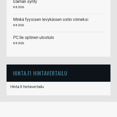
Elämän synty
8.8.2026
Minkä fyysisen levykäisen ostin viimeksi
8.8.2026
PC:lle optinen ulostulo
8.8.2026
HINTA.FI HINTAVERTAILU
Hinta.fi hintavertailu