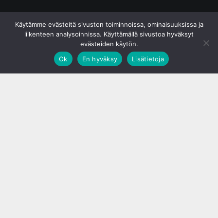
© S&J Media Oy
Käytämme evästeitä sivuston toiminnoissa, ominaisuuksissa ja
liikenteen analysoinnissa. Käyttämällä sivustoa hyväksyt
evästeiden käytön.
Ok
En hyväksy
Lisätietoja
;