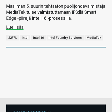
Maailman 5. suurin tehtaaton puolijohdevalmistaja
MediaTek tulee valmistuttamaan IFS:llä Smart
Edge -piirejä Intel 16 -prosessilla.
Lue lisää
22FFL
Intel
Intel 16
Intel Foundry Services
MediaTek