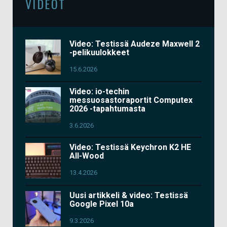
VIDEOT
Video: Testissä Audeze Maxwell 2
-pelikuulokkeet
15.6.2026
Video: io-techin
messuosastoraportit Computex
2026 -tapahtumasta
3.6.2026
Video: Testissä Keychron K2 HE
All-Wood
13.4.2026
Uusi artikkeli & video: Testissä
Google Pixel 10a
9.3.2026