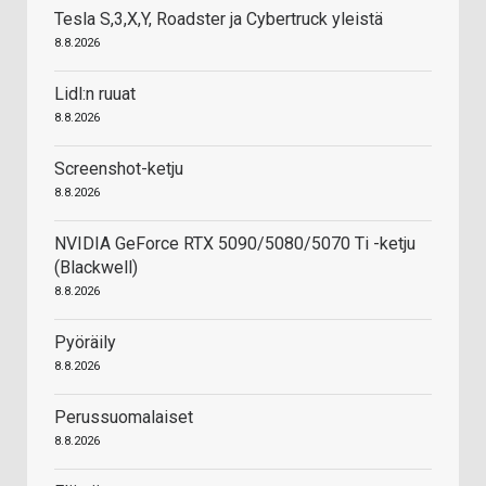
Tesla S,3,X,Y, Roadster ja Cybertruck yleistä
8.8.2026
Lidl:n ruuat
8.8.2026
Screenshot-ketju
8.8.2026
NVIDIA GeForce RTX 5090/5080/5070 Ti -ketju
(Blackwell)
8.8.2026
Pyöräily
8.8.2026
Perussuomalaiset
8.8.2026