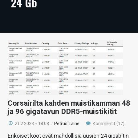
24 Gb
ARTIKKELIT
VIDEOT
TECHBBS
TIETOA
HINTA.FI
KAUPPA
VAIHDA TEEMA
Corsairilta kahden muistikamman 48
ja 96 gigatavun DDR5-muistikitit
HAKU
21.2.2023 - 18:08
/
Petrus Laine
Kommentit (17)
Erikoiset koot ovat mahdollisia uusien 24 gigabitin