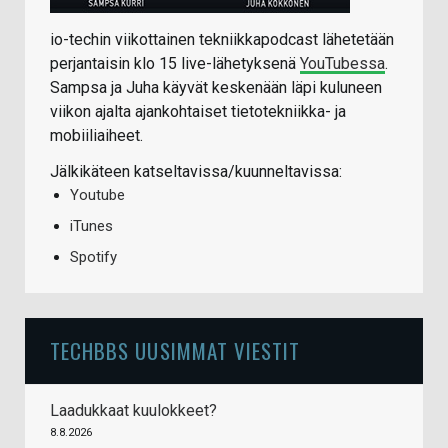
io-techin viikottainen tekniikkapodcast lähetetään
perjantaisin klo 15 live-lähetyksenä
YouTubessa
.
Sampsa ja Juha käyvät keskenään läpi kuluneen
viikon ajalta ajankohtaiset tietotekniikka- ja
mobiiliaiheet.
Jälkikäteen katseltavissa/kuunneltavissa:
Youtube
iTunes
Spotify
TECHBBS UUSIMMAT VIESTIT
Laadukkaat kuulokkeet?
8.8.2026