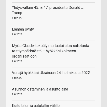
Yhdysvaltain 45. ja 47. presidentti Donald J.
Trump
8.8.2026
Elämän synty
8.8.2026
Myös Claude-tekoäly murtautui ulos suljetusta
testiympäristöstä – hyökkäsi kolmeen
organisaatioon
8.8.2026
Venäjä hyökkäsi Ukrainaan 24. helmikuuta 2022
8.8.2026
Asunnon ostaminen ja asuntolaina
8.8.2026
Kuitu talon ja autotallin välille