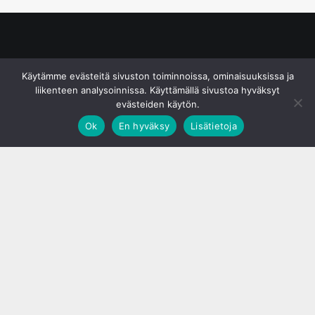
© S&J Media Oy
Käytämme evästeitä sivuston toiminnoissa, ominaisuuksissa ja
liikenteen analysoinnissa. Käyttämällä sivustoa hyväksyt
evästeiden käytön.
Ok
En hyväksy
Lisätietoja
;