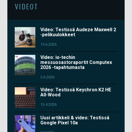
VIDEOT
Video: Testissä Audeze Maxwell 2
-pelikuulokkeet
15.6.2026
Video: io-techin
messuosastoraportit Computex
2026 -tapahtumasta
3.6.2026
Video: Testissä Keychron K2 HE
All-Wood
13.4.2026
Uusi artikkeli & video: Testissä
Google Pixel 10a