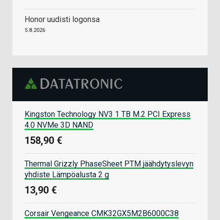
Honor uudisti logonsa
5.8.2026
Kingston Technology NV3 1 TB M.2 PCI Express
4.0 NVMe 3D NAND
158,90 €
Thermal Grizzly PhaseSheet PTM jäähdytyslevyn
yhdiste Lämpöalusta 2 g
13,90 €
Corsair Vengeance CMK32GX5M2B6000C38