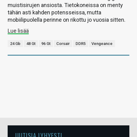
muistisirujen ansiosta. Tietokoneissa on menty
tähän asti kahden potensseissa, mutta
mobiilipuolella perinne on rikottu jo vuosia sitten.
Lue lisää
24 Gb
48 Gt
96 Gt
Corsair
DDR5
Vengeance
UUTISIA LYHYESTI