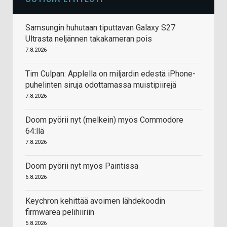
Samsungin huhutaan tiputtavan Galaxy S27
Ultrasta neljännen takakameran pois
7.8.2026
Tim Culpan: Applella on miljardin edestä iPhone-
puhelinten siruja odottamassa muistipiirejä
7.8.2026
Doom pyörii nyt (melkein) myös Commodore
64:llä
7.8.2026
Doom pyörii nyt myös Paintissa
6.8.2026
Keychron kehittää avoimen lähdekoodin
firmwarea pelihiiriin
5.8.2026