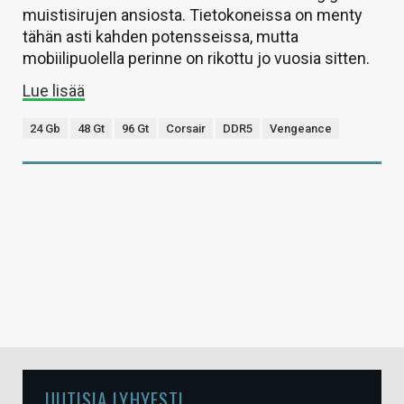
muistisirujen ansiosta. Tietokoneissa on menty
tähän asti kahden potensseissa, mutta
mobiilipuolella perinne on rikottu jo vuosia sitten.
Lue lisää
24 Gb
48 Gt
96 Gt
Corsair
DDR5
Vengeance
UUTISIA LYHYESTI