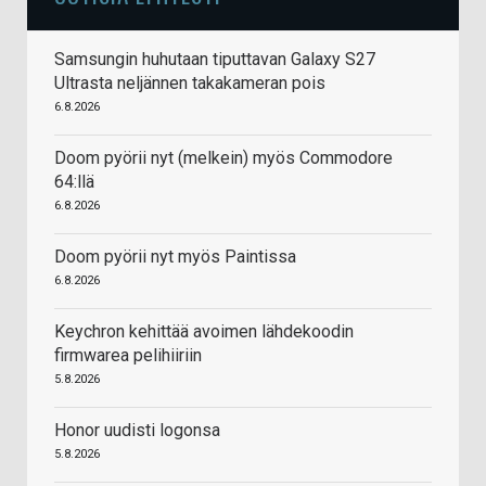
Samsungin huhutaan tiputtavan Galaxy S27
Ultrasta neljännen takakameran pois
6.8.2026
Doom pyörii nyt (melkein) myös Commodore
64:llä
6.8.2026
Doom pyörii nyt myös Paintissa
6.8.2026
Keychron kehittää avoimen lähdekoodin
firmwarea pelihiiriin
5.8.2026
Honor uudisti logonsa
5.8.2026