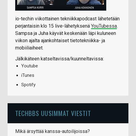
io-techin viikottainen tekniikkapodcast lähetetään
perjantaisin klo 15 live-lähetyksenä
YouTubessa
.
Sampsa ja Juha käyvät keskenään läpi kuluneen
viikon ajalta ajankohtaiset tietotekniikka- ja
mobiiliaiheet.
Jälkikäteen katseltavissa/kuunneltavissa:
Youtube
iTunes
Spotify
TECHBBS UUSIMMAT VIESTIT
Mikä ärsyttää kanssa-autoilijoissa?