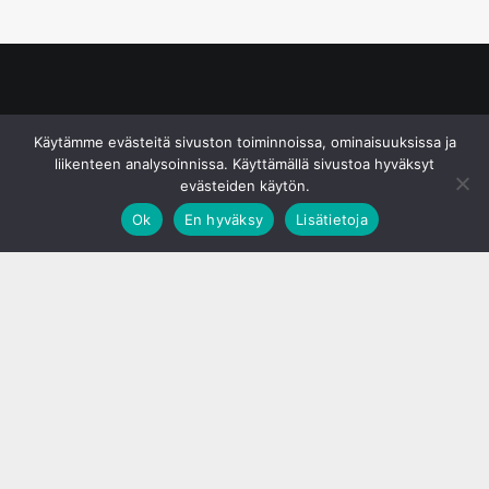
© S&J Media Oy
Käytämme evästeitä sivuston toiminnoissa, ominaisuuksissa ja
liikenteen analysoinnissa. Käyttämällä sivustoa hyväksyt
evästeiden käytön.
Ok
En hyväksy
Lisätietoja
;