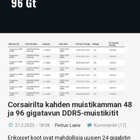
96 Gt
ARTIKKELIT
VIDEOT
TECHBBS
TIETOA
HINTA.FI
KAUPPA
VAIHDA TEEMA
Corsairilta kahden muistikamman 48
ja 96 gigatavun DDR5-muistikitit
HAKU
21.2.2023 - 18:08
/
Petrus Laine
Kommentit (17)
Erikoiset koot ovat mahdollisia uusien 24 gigabitin