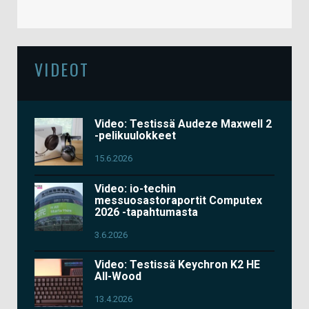
VIDEOT
Video: Testissä Audeze Maxwell 2
-pelikuulokkeet
15.6.2026
Video: io-techin
messuosastoraportit Computex
2026 -tapahtumasta
3.6.2026
Video: Testissä Keychron K2 HE
All-Wood
13.4.2026