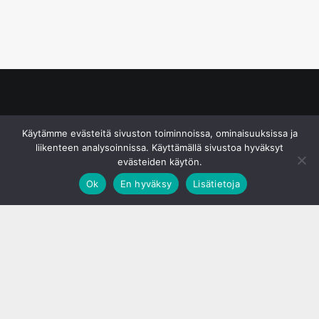
© S&J Media Oy
Käytämme evästeitä sivuston toiminnoissa, ominaisuuksissa ja
liikenteen analysoinnissa. Käyttämällä sivustoa hyväksyt
evästeiden käytön.
Ok
En hyväksy
Lisätietoja
;