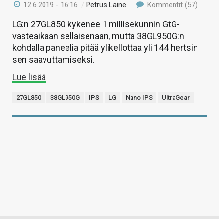
12.6.2019 - 16:16
/
Petrus Laine
Kommentit (57)
LG:n 27GL850 kykenee 1 millisekunnin GtG-
vasteaikaan sellaisenaan, mutta 38GL950G:n
kohdalla paneelia pitää ylikellottaa yli 144 hertsin
sen saavuttamiseksi.
Lue lisää
27GL850
38GL950G
IPS
LG
Nano IPS
UltraGear