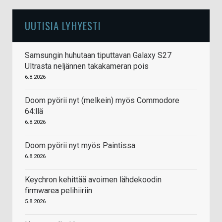
UUTISIA LYHYESTI
Samsungin huhutaan tiputtavan Galaxy S27
Ultrasta neljännen takakameran pois
6.8.2026
Doom pyörii nyt (melkein) myös Commodore
64:llä
6.8.2026
Doom pyörii nyt myös Paintissa
6.8.2026
Keychron kehittää avoimen lähdekoodin
firmwarea pelihiiriin
5.8.2026