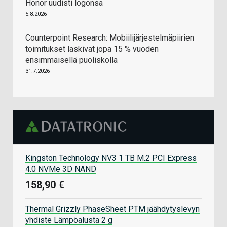
Honor uudisti logonsa
5.8.2026
Counterpoint Research: Mobiilijärjestelmäpiirien
toimitukset laskivat jopa 15 % vuoden
ensimmäisellä puoliskolla
31.7.2026
Kingston Technology NV3 1 TB M.2 PCI Express
4.0 NVMe 3D NAND
158,90 €
Thermal Grizzly PhaseSheet PTM jäähdytyslevyn
yhdiste Lämpöalusta 2 g