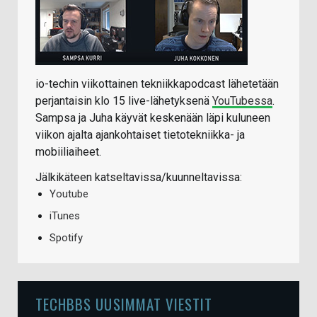
io-techin viikottainen tekniikkapodcast lähetetään
perjantaisin klo 15 live-lähetyksenä
YouTubessa
.
Sampsa ja Juha käyvät keskenään läpi kuluneen
viikon ajalta ajankohtaiset tietotekniikka- ja
mobiiliaiheet.
Jälkikäteen katseltavissa/kuunneltavissa:
Youtube
iTunes
Spotify
TECHBBS UUSIMMAT VIESTIT