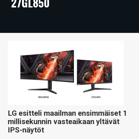
27GL850
ARTIKKELIT
VIDEOT
TECHBBS
TIETOA
HINTA.FI
KAUPPA
VAIHDA TEEMA
LG esitteli maailman ensimmäiset 1
HAKU
millisekunnin vasteaikaan yltävät
IPS-näytöt