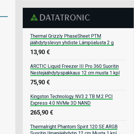
Thermal Grizzly PhaseSheet PTM
jäähdytyslevyn yhdiste Lämpöalusta 2 g
13,90 €
ARCTIC Liquid Freezer III Pro 360 Suoritin
Nestejäähdytyspakkaus 12 cm musta 1 kpl
75,90 €
Kingston Technology NV3 2 TB M.2 PCI
Express 4.0 NVMe 3D NAND
265,90 €
Thermalright Phantom Spirit 120 SE ARGB
Suoritin Ilmanjäähdytin 12 cm Musta 1 kpl