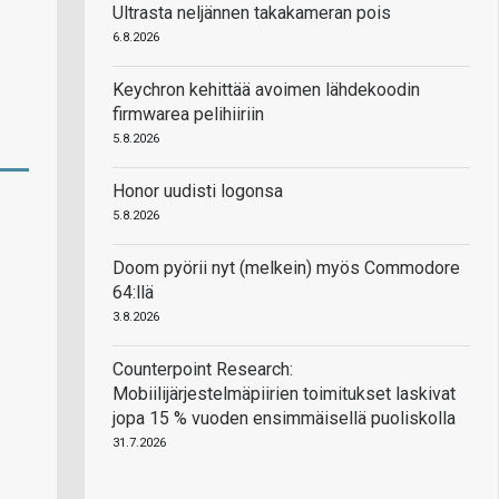
Ultrasta neljännen takakameran pois
6.8.2026
Keychron kehittää avoimen lähdekoodin
firmwarea pelihiiriin
5.8.2026
Honor uudisti logonsa
5.8.2026
Doom pyörii nyt (melkein) myös Commodore
64:llä
3.8.2026
Counterpoint Research:
Mobiilijärjestelmäpiirien toimitukset laskivat
jopa 15 % vuoden ensimmäisellä puoliskolla
31.7.2026