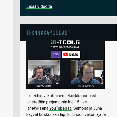
Lisää videoita
TEKNIIKKAPODCAST
io-techin viikottainen tekniikkapodcast
lähetetään perjantaisin klo 15 live-
lähetyksenä
YouTubessa
. Sampsa ja Juha
käyvät keskenään läpi kuluneen viikon ajalta