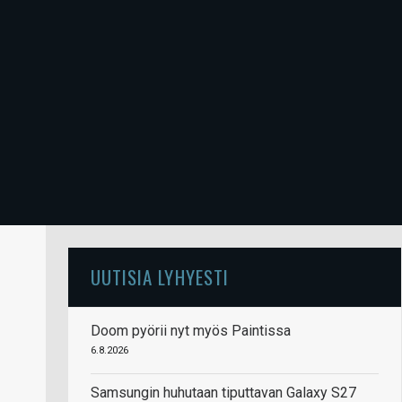
UUTISIA LYHYESTI
Doom pyörii nyt myös Paintissa
6.8.2026
Samsungin huhutaan tiputtavan Galaxy S27