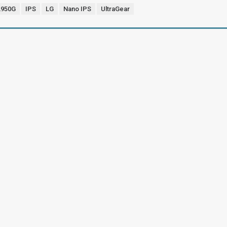
L950G
IPS
LG
Nano IPS
UltraGear