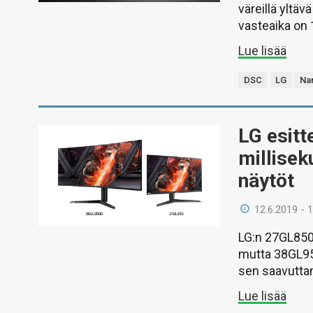
väreillä yltä
vasteaika on 1
Lue lisää
DSC
LG
Na
LG esitt
millisek
näytöt
12.6.2019 - 
LG:n 27GL850
mutta 38GL950
sen saavutta
Lue lisää