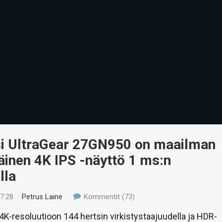
si UltraGear 27GN950 on maailman
inen 4K IPS -näyttö 1 ms:n
lla
17:28
/
Petrus Laine
Kommentit (73)
K-resoluutioon 144 hertsin virkistystaajuudella ja HDR-