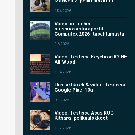
Maxwell 2 -pelikuulokkeet
15.6.2026
Video: io-techin
messuosastoraportit
Computex 2026 -tapahtumasta
3.6.2026
Video: Testissä Keychron K2 HE
All-Wood
13.4.2026
Uusi artikkeli & video: Testissä
Google Pixel 10a
9.3.2026
Video: Testissä Asus ROG
Kithara -pelikuulokkeet
11.2.2026