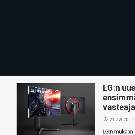
LG:n uu
ensimmä
vasteaja
21.7.2020 - 
LG:n mukaan 4