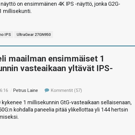
vä näyttö on ensimmäinen 4K IPS -näyttö, jonka G2G-
 millisekunti.
no IPS
UltraGear 27GN950
eli maailman ensimmäiset 1
unnin vasteaikaan yltävät IPS-
16:16
/
Petrus Laine
Kommentit (57)
 kykenee 1 millisekunnin GtG-vasteaikaan sellaisenaan,
G:n kohdalla paneelia pitää ylikellottaa yli 144 hertsin
miseksi.