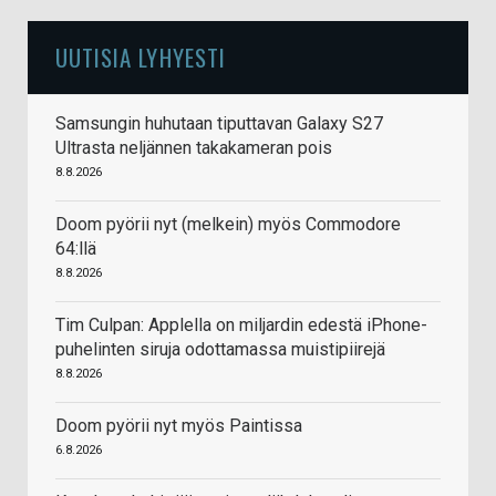
UUTISIA LYHYESTI
Samsungin huhutaan tiputtavan Galaxy S27
Ultrasta neljännen takakameran pois
8.8.2026
Doom pyörii nyt (melkein) myös Commodore
64:llä
8.8.2026
Tim Culpan: Applella on miljardin edestä iPhone-
puhelinten siruja odottamassa muistipiirejä
8.8.2026
Doom pyörii nyt myös Paintissa
6.8.2026