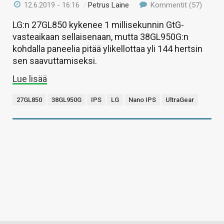
12.6.2019 - 16:16
/
Petrus Laine
Kommentit (57)
LG:n 27GL850 kykenee 1 millisekunnin GtG-
vasteaikaan sellaisenaan, mutta 38GL950G:n
kohdalla paneelia pitää ylikellottaa yli 144 hertsin
sen saavuttamiseksi.
Lue lisää
27GL850
38GL950G
IPS
LG
Nano IPS
UltraGear