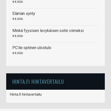
8.8.2026
Elämän synty
8.8.2026
Minkä fyysisen levykäisen ostin viimeksi
8.8.2026
PC:lle optinen ulostulo
8.8.2026
HINTA.FI HINTAVERTAILU
Hinta.fi hintavertailu