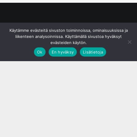
© S&J Media Oy
Käytämme evästeitä sivuston toiminnoissa, ominaisuuksissa ja
liikenteen analysoinnissa. Käyttämällä sivustoa hyväksyt
evästeiden käytön.
Ok
En hyväksy
Lisätietoja
;