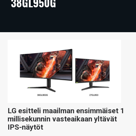
38GL950G
ARTIKKELIT
VIDEOT
TECHBBS
TIETOA
HINTA.FI
KAUPPA
VAIHDA TEEMA
LG esitteli maailman ensimmäiset 1
HAKU
millisekunnin vasteaikaan yltävät
IPS-näytöt