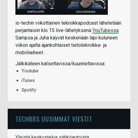
io-techin viikottainen tekniikkapodcast lähetetään
perjantaisin klo 15 live-lähetyksenä
YouTubessa
.
Sampsa ja Juha käyvät keskenään läpi kuluneen
viikon ajalta ajankohtaiset tietotekniikka- ja
mobiiliaiheet.
Jälkikäteen katseltavissa/kuunneltavissa:
Youtube
iTunes
Spotify
TECHBBS UUSIMMAT VIESTIT
Yleistä keskustelua sähköautoista