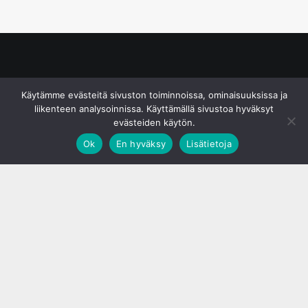
© S&J Media Oy
Käytämme evästeitä sivuston toiminnoissa, ominaisuuksissa ja
liikenteen analysoinnissa. Käyttämällä sivustoa hyväksyt
evästeiden käytön.
Ok
En hyväksy
Lisätietoja
;