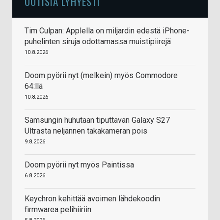
UUTISIA LYHYESTI
Tim Culpan: Applella on miljardin edestä iPhone-
puhelinten siruja odottamassa muistipiirejä
10.8.2026
Doom pyörii nyt (melkein) myös Commodore
64:llä
10.8.2026
Samsungin huhutaan tiputtavan Galaxy S27
Ultrasta neljännen takakameran pois
9.8.2026
Doom pyörii nyt myös Paintissa
6.8.2026
Keychron kehittää avoimen lähdekoodin
firmwarea pelihiiriin