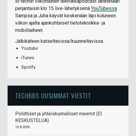
io-techin viikottainen tekniikkapodcast lähetetään
perjantaisin klo 15 live-lähetyksenä
YouTubessa
.
Sampsa ja Juha käyvät keskenään läpi kuluneen
viikon ajalta ajankohtaiset tietotekniikka- ja
mobiiliaiheet.
Jälkikäteen katseltavissa/kuunneltavissa:
Youtube
iTunes
Spotify
TECHBBS UUSIMMAT VIESTIT
Poliittiset ja yhteiskunnalliset meemit (EI
KESKUSTELUA)
10.8.2026