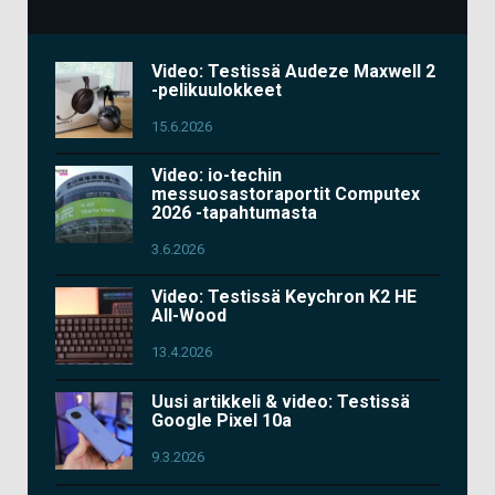
Video: Testissä Audeze Maxwell 2
-pelikuulokkeet
15.6.2026
Video: io-techin
messuosastoraportit Computex
2026 -tapahtumasta
3.6.2026
Video: Testissä Keychron K2 HE
All-Wood
13.4.2026
Uusi artikkeli & video: Testissä
Google Pixel 10a
9.3.2026